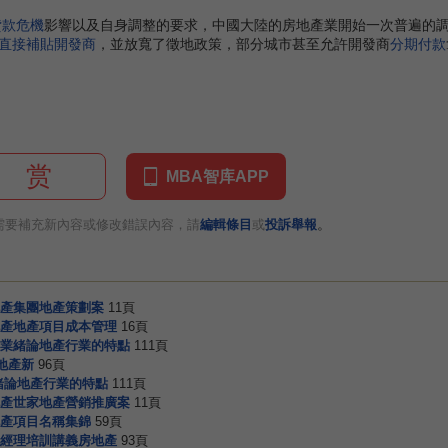
貸款危機
影響以及自身調整的要求，中國大陸的房地產業開始一次普遍的
直接補貼
開發商
，並放寬了徵地政策，部分城市甚至允許開發商
分期付款
赏
MBA智库APP
。
需要補充新內容或修改錯誤內容，請
編輯條目
或
投訴舉報
產集團地產策劃案
11頁
產地產項目成本管理
16頁
業緒論地產行業的特點
111頁
地產新
96頁
緒論地產行業的特點
111頁
產世家地產營銷推廣案
11頁
產項目名稱集錦
59頁
經理培訓講義房地產
93頁