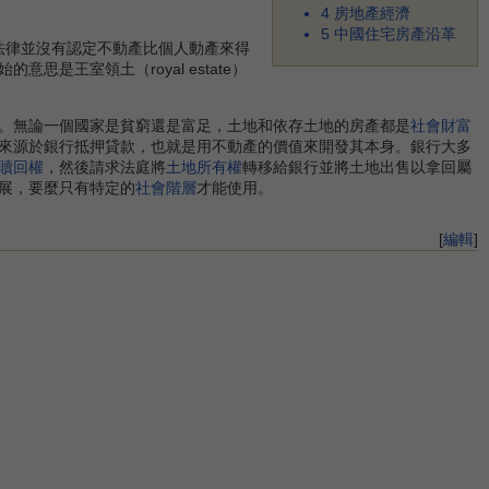
4
房地產經濟
5
中國住宅房產沿革
說，法律並沒有認定不動產比個人動產來得
王室領土（royal estate）
。無論一個國家是貧窮還是富足，土地和依存土地的房產都是
社會財富
來源於銀行抵押貸款，也就是用不動產的價值來開發其本身。銀行大多
贖回權
，然後請求法庭將
土地所有權
轉移給銀行並將土地出售以拿回屬
展，要麼只有特定的
社會階層
才能使用。
[
編輯
]