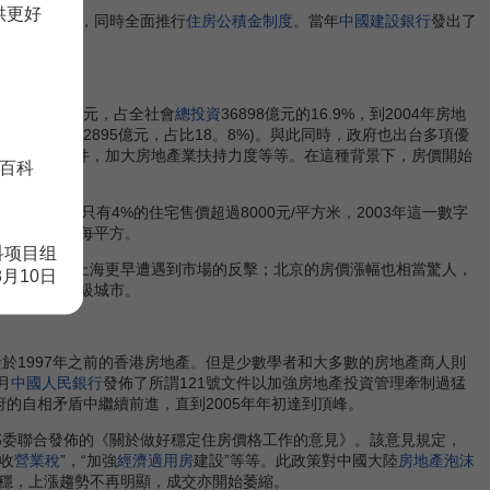
供更好
則上只售不租，同時全面推行
住房公積金制度
。當年
中國建設銀行
發出了
產投資
6245億元，占全社會
總投資
36898億元的16.9%，到2004年房地
億元，
總投資
32895億元，占比18。8%)。與此同時，政府也出台多項優
銀行貸款
條件，加大房地產業扶持力度等等。在這種背景下，房價開始
百科
01年，上海只有4%的住宅售價超過8000元/平方米，2003年這一數字
破16000元每平方。
科项目组
勢，但也比上海更早遭遇到市場的反擊；北京的房價漲幅也相當驚人，
8月10日
延到了一些二級城市。
產於1997年之前的香港房地產。但是少數學者和大多數的房地產商人則
月
中國人民銀行
發佈了所謂121號文件以加強房地產投資管理牽制過猛
的自相矛盾中繼續前進，直到2005年年初達到頂峰。
部委聯合發佈的《關於做好穩定住房價格工作的意見》。該意見規定，
收
營業稅
”，“加強
經濟適用房
建設”等等。此政策對中國大陸
房地產泡沫
穩，上漲趨勢不再明顯，成交亦開始萎縮。