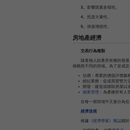
3、
影響因素多樣性。
4、
投資大量性。
5、
保值增值性。
房地產經濟
交易行為種類
隨著個人財產所有權的發展，
個截然不同的領域。為了促成交
估價：專業的價值評價服
經紀業務：促成買賣雙方
開發：建造或移除房屋以
物業管理
：為產權所有人
在每一個領域中又會分為住
經濟規模
根據
《經濟學家》雜誌
關於