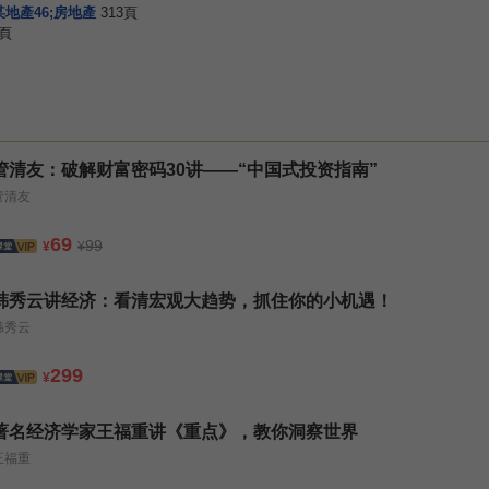
地產46;房地產
313頁
2頁
管清友：破解财富密码30讲——“中国式投资指南”
管清友
69
99
¥
¥
韩秀云讲经济：看清宏观大趋势，抓住你的小机遇！
韩秀云
299
¥
著名经济学家王福重讲《重点》，教你洞察世界
王福重