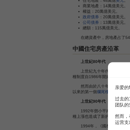
住宅地產：48萬億
美元
。
商業地產：14萬億美元。
權益：20萬億美元。
政府債券
：20萬億美元。
公司債券
：13萬億美元。
總額：115萬億美元。
在總資產中，房地產占了54
中國住宅房產沿革
上世紀80年代
上世紀九十年代中後期，中國大
種制度自1986年開始在煙臺
然而由於八十年代末期的高
亲爱的
以來的第一個
爛尾樓
高潮。在這
过去的
上世紀90年代
团队的
1992年鄧小平南巡講話以
然而，
種上漲也造成了新的高強度
通貨
运营支
1994年，《國務院關於深