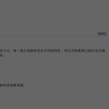
[
編輯
]
資方式
。每一塊土地都有完全不同的特性，所以不動產業已經衍生出幾
為：
會和房地產有關。