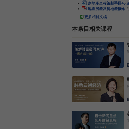
房地產全程策劃手冊46;某
地產房產及房地產概念
更多相關文檔
本条目相关课程