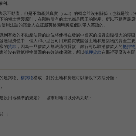
類權利。
ate表示不動產，但是不動產與真實（real）的概念並沒有關係（也就是
的領土世襲原則，在那時所有的土地都是國王的財產。所以不動產最原始的意思是
e，是由使用法語的諾曼人在征服英格蘭時將這個詞帶入英語的。
到有效的不動產法律的缺位將使得在發展中國家的投資面臨很大的障礙
發達經濟體中，個人和小型公司用來購買或開發土地和建築物的資金主要
樣的
貸款
，因為一旦借款人無法清償貸款，銀行可以取消借款人的
抵押物
家並沒有對抵押物贖回的有效法律保障，所以
抵押貸款
在那裡要麼沒有開
的建築物、
構築物
構成，對於土地和房屋可以按以下方法分類：
：
設用地標準的規定》，城市用地可以分為九類：
地）；