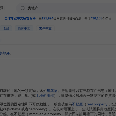
索引
全球专业中文经管百科
，由
121,994
位网友共同编写而成，共计
436,155
个条目
收藏
简体中文
繁体中文
房地產
。
附著於土地的一類實物，比如
建築物
。房地產可以有三種存在形態：即土
存在形態，即土地（或
土地使用權
），建築物和房地合一狀態下的物質實
位置的固定性和不可移動性，一般也被稱為
不動產
（
real property
，也
erty，也被稱作chattel或者personalty）。在技術層面上，一些人試圖
在不動產（immovable property）歸於民法許可權下的同時，普通法中