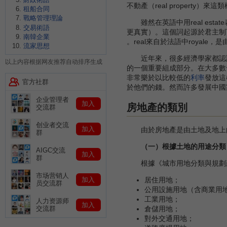
不動產（real property）來這
租船合同
戰略管理理論
雖然在英語中用real est
交易術語
更真實）。這個詞起源於君主制下
南韓企業
。real來自於法語中royal
流家思想
近年來，很多經濟學家都認識
以上内容根据网友推荐自动排序生成
的一個重要組成部分。在大多數
非常樂於以比較低的
利率
發放這
官方社群
於他們的錢。然而許多發展中國
企业管理者
加入
房地產的類別
交流群
创业者交流
加入
由於房地產是由土地及地上
群
（一）根據土地的用途分類
AIGC交流
加入
群
根據《城市用地分類與規劃建
市场营销人
居住用地；
加入
员交流群
公用設施用地（含商業用
工業用地；
人力资源师
加入
倉儲用地；
交流群
對外交通用地；