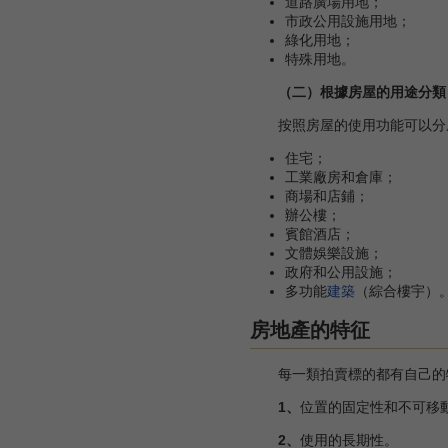
道路廣場用地；
市政公用設施用地；
綠化用地；
特殊用地。
（二）根據房屋的用途分類
按照房屋的使用功能可以分
住宅；
工業廠房和倉庫；
商場和店鋪；
辦公樓；
賓館酒店；
文體娛樂設施；
政府和公用設施；
多功能
建築
（綜合樓宇）
房地產的特征
每一類拍賣標的都有自己的特
1、
位置的固定性和不可移
2、
使用的長期性。