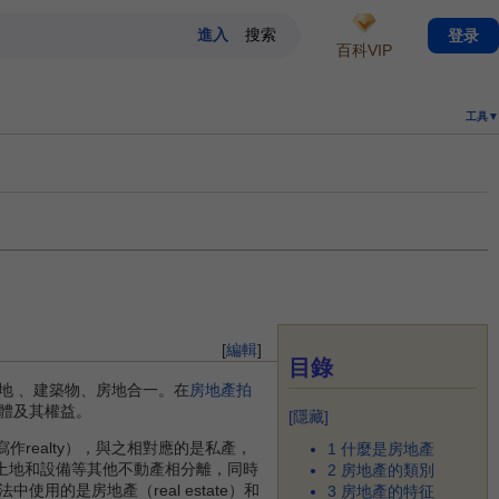
登录
百科VIP
工具▼
[
編輯
]
目錄
地 、建築物、房地合一。在
房地產拍
體及其權益。
[
隱藏
]
寫作realty），與之相對應的是私產，
1
什麼是房地產
將房地產與土地和設備等其他不動產相分離，同時
2
房地產的類別
使用的是房地產（real estate）和
3
房地產的特征