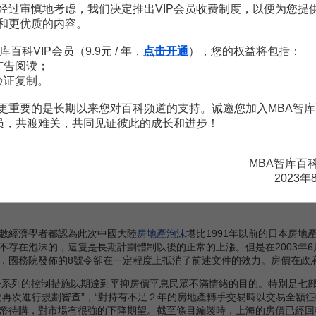
经过审慎地考虑，我们决定推出VIP会员收费制度，以便为您提
始停止住房實物分配而改為貨幣化分配。停止福利分房後，新建住房原
和更优质的内容。
。
库百科VIP会员（9.9元 / 年，
点击开通
），您的权益将包括：
广告阅读；
市場改革在新的一波房地產
投資熱潮
的推動下迅速升溫。2001年
房地
验证复制。
占社會總投資58620.28億元的24.7%（2005年上半年房地產業投資6193
興的
支柱產業
。使用的方法包括，退還
個人所得稅
，降低交易
契稅
，放寬
更重要的是长期以来您对百科频道的支持。诚邀您加入MBA智库
明顯的例子就是中國最大的城市上海。
会员，共渡难关，共同见证彼此的成长和进步！
價為3326元，到2004年時均價已上升至6385元，漲幅達到92%。20
，有40%的住宅
成交價格
超過8000元/平方米, 而市中心的房價更大多已經突
MBA智库百
幾乎以同樣的增速不斷向上：杭州的房價早於上海開始其向上突進的趨
2023年
至2003年初才被上海超出。房價的漲幅不但集中於中心城市，同時也蔓
經濟學者都認為此次中國大陸
房地產泡沫
堪比1991年以前的日本房地
不存在泡沫的，這隻是長期計劃體制以後的正常的上漲。但是在2003年6
，國務院發佈的8號令卻在一定程度上抵消了前述文件的效力。房價在政府
系列的控制措施以期達到平抑房價平息民眾不滿情緒的目的。特別是七
要再次進行規劃審查”，“對持有不足２年的房地產轉手交易時以交易全額征
幣待購，對市場有很強的下降期望。截至條目編製時，上海的房價已經回