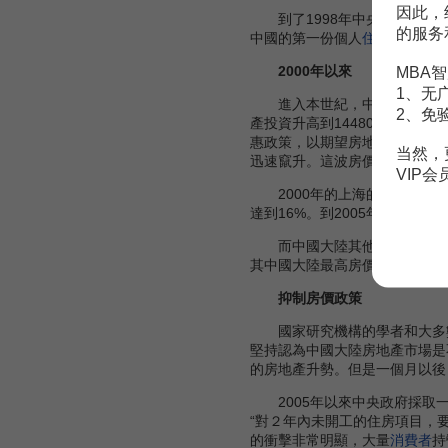
因此，
到了1998年中央政府決定開
的服务
中國的第一份個人
住房抵押貸款
2000年以來
MBA智
1、无
進入本世紀，中國大陸房地產
2、免
產投資升高到14480.75億元，
惠政策，以期望房地產業成為新
当然，
迅速竄升。這波房價波動中最為
VIP
2000年的上海的房屋每平方米均
達到16%。到2005年第一季度
而中國大陸其他城市的房價也
其中國大陸最高房價城市的地位
抑制房價政策
國家研究機構的學者和大多數
堅持認為中國大陸房地產市場是
的房地產升勢。但是一個月以後
2005年以來中央政府採取一
“對２年內未開工的住房項目，
的衝擊非常明顯，大量
消費者
持