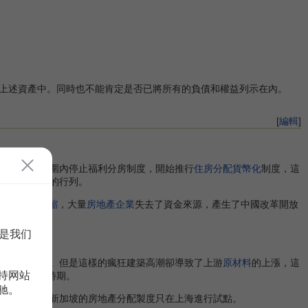
上述資產中。同時也不能肯定是否已將所有的負債和權益列示在內。
[
編輯
]
開始在全國範圍內停止福利分房制度，開始推行
住房分配貨幣化
制度，這
到了房改試點的行列。
導致
銀根緊縮
，大量
房地產企業
失去了資金來源，產生了中國改革開放
是我们
年的高速發展。但是這樣的瘋狂建築高潮卻導致了上游
原材料
的上漲，這
持网站
出現在這一時期。
驰。
之前這一來自新加坡的房地產分配製度只在上海進行試點。