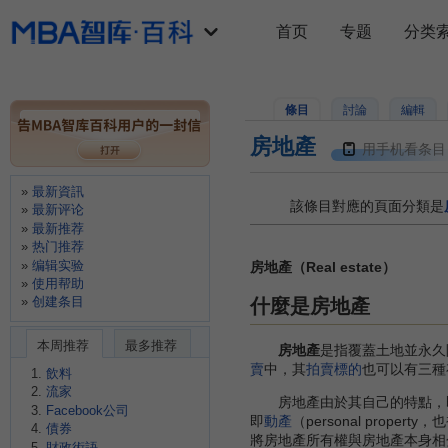
首页
专题
分类
條目
討論
編輯
房地產
用手机看条目
最新資訊
該條目對應的頁面分類是
最新评论
最新推荐
热门推荐
编辑实验
房地產（Real estate）
使用帮助
创建条目
什麼是房地產
本周推荐
最多推荐
房地產
是指覆蓋土地並永久
賣
中，其
拍賣標的
也可以有三種
飲料
流家
房地產由於其自己的特點，即
Facebook公司
即
動產
（personal prop
債券
將房地產所有權與房地產本身相分離。
財政術語