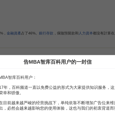
%，
金融資產
占了46%。
銀行存款
，保險預留款和
人力資本
都沒有計算在
告MBA智库百科用户的一封信
陸的房地產市場已經跟不上快速前進的經濟步伐。1999年中央政府
進行試點，以提租發券、空轉起步為特征。不久，唐山、蚌埠等城市也加入
強度
通貨膨脹
（1988年
通貨膨脹率
已達到18.5%），
巨集觀經濟
全面調整
MBA智库百科用户：
種情況下，住房分配改革與房地產市場的發展的必然是以沉寂告終。
17年，百科频道一直以免费公益的形式为大家提供知识服务，这
荣幸和骄傲。
後國家對
土地批租
的審批權進行適當下放，南方的
房地產開發
出現了一整
在目前越来越严峻的经营挑战下，单纯依靠不断增加广告位来维
膨脹
，並造就了第二個
爛尾樓
高潮。如海南省，廣西北海等的爛尾樓大多
出，必然会越来越影响您的使用体验，这也与我们的初衷背道而
化城鎮
住房制度改革
的決定》發佈實施，
住房公積金
制度開始全面建立。