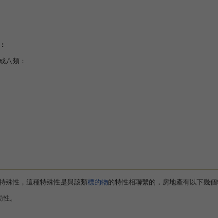
：
成八類：
。
殊性，這種特殊性是與該類
標的物
的特性相聯繫的，房地產有以下幾個
動性。