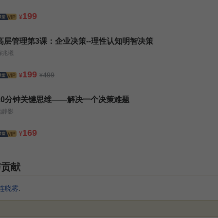
199
¥
高层管理第3课：企业决策--理性认知明智决策
穆兆曦
199
499
¥
¥
10分钟关键思维——解决一个决策难题
池静影
169
¥
与贡献
连晓雾
.