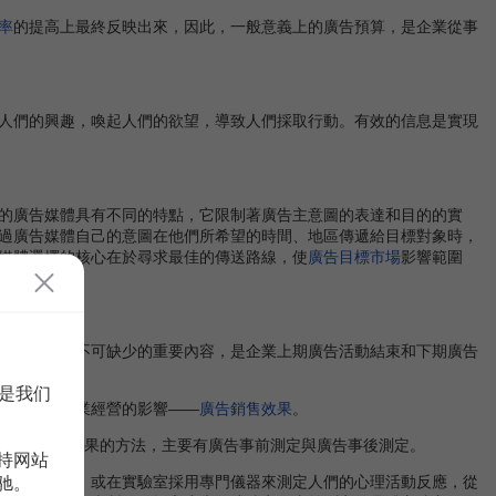
率
的提高上最終反映出來，因此，一般意義上的廣告預算，是企業從事
人們的興趣，喚起人們的欲望，導致人們採取行動。有效的信息是實現
的廣告媒體具有不同的特點，它限制著廣告主意圖的表達和目的的實
過廣告媒體自己的意圖在他們所希望的時間、地區傳遞給目標對象時，
媒體選擇的核心在於尋求最佳的傳送路線，使
廣告目標市場
影響範圍
活動過程中不可缺少的重要內容，是企業上期廣告活動結束和下期廣告
是我们
效果；對企業經營的影響——
廣告銷售效果
。
定廣告本身效果的方法，主要有廣告事前測定與廣告事後測定。
持网站
行現場觀摩，或在實驗室採用專門儀器來測定人們的心理活動反應，從
驰。