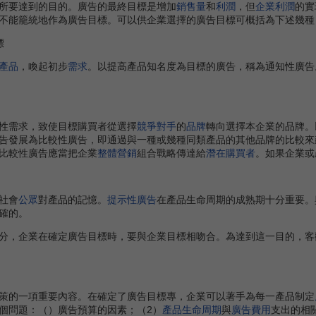
所要達到的目的。廣告的最終目標是增加
銷售量
和
利潤
，但
企業利潤
的實
不能籠統地作為廣告目標。可以供企業選擇的廣告目標可概括為下述幾種
標
產品
，喚起初步
需求
。以提高產品知名度為目標的廣告，稱為通知性廣告
需求，致使目標購買者從選擇
競爭對手
的
品牌
轉向選擇本企業的品牌。
告發展為比較性廣告，即通過與一種或幾種同類產品的其他品牌的比較來
比較性廣告應當把企業
整體營銷
組合戰略傳達給
潛在購買者
。如果企業或
社會
公眾
對產品的記憶。
提示性廣告
在產品生命周期的成熟期十分重要。
確的。
分，企業在確定廣告目標時，要與企業目標相吻合。為達到這一目的，客
的一項重要內容。在確定了廣告目標專，企業可以著手為每一產品制定
個問題：（）廣告預算的因素；（2）
產品生命周期
與
廣告費用
支出的相