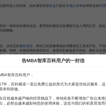
動而投人的預算。由於廣告預算
收益
只能在
市場占有率
的增長或者
利潤
定一個有效的廣告信息。最理想的廣告信息應能引起人們的註意，提起
功的關鍵。
品，以特定的
廣告表現
，將自己的意圖傳達給消費者的工具或手段。不同
範圍、時間，所能採用的表現形式，接受的對象都是不同的。廣告主在通
多少，根據對媒體占用時間與空間的多少，支付不同的費用。因此，廣告
有最佳的成本效益。
告MBA智库百科用户的一封信
MBA智库百科用户：
大程度上取決於對廣告效果的測定。測定和評價廣告效果，是完整的廣告
17年，百科频道一直以免费公益的形式为大家提供知识服务，这
之後所產生的影響。這種影響可以分為：對消費者的影響——廣告溝通
荣幸和骄傲。
本身效果
的研究目的，在於分析廣告活動是否達到了預期的溝通效果。測
在目前越来越严峻的经营挑战下，单纯依靠不断增加广告位来维
品
尚未正式製作完成之前進行各種測驗，或邀請有關專家、消費者小組進
出，必然会越来越影响您的使用体验，这也与我们的初衷背道而