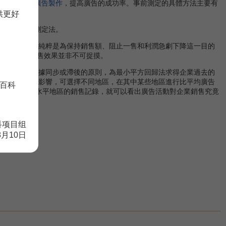
策略，改進
廣告製作
，提高廣告的成功率。事前測定的具體方法主要有
供更好
定法與識別測定法。
銷售量，有時純粹是為保持銷售額、阻止一售和利潤急劇下降這一目的
此，廣告的“售效果並非不可捉摸。
研究人員根據同步或滯後的原則，為最小平方回歸法求得企業過去的
廣告對銷售的影響，可選擇不同地區，在其中某些地區進行比平均廣告
百科
、50％三類廣告水平地區的銷售記錄，就可以看出廣告活動對企業銷售究竟
科项目组
8月10日