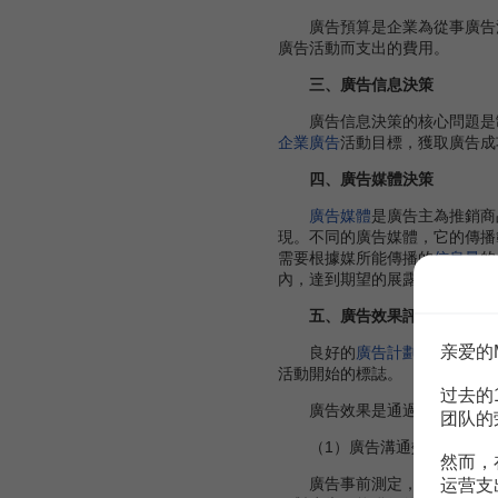
廣告預算是企業為從事廣告活
廣告活動而支出的費用。
三、廣告信息決策
廣告信息決策的核心問題是制
企業廣告
活動目標，獲取廣告成
四、廣告媒體決策
廣告媒體
是廣告主為推銷商
現。不同的廣告媒體，它的傳播
需要根據媒所能傳播的
信息量
的
內，達到期望的展露數量，並擁
五、廣告效果評價
亲爱的
良好的
廣告計劃
和
控制
在很
活動開始的標誌。
过去的
廣告效果是通過廣告媒體傳播
团队的
（1）廣告溝通效果。
廣告
然而，
廣告事前測定，是在
廣告作
运营支