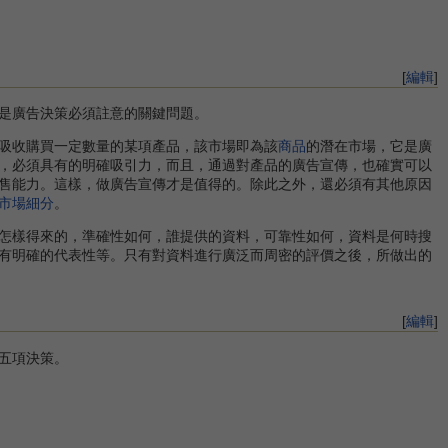
[
編輯
]
是廣告決策必須註意的關鍵問題。
吸收購買一定數量的某項產品，該市場即為該
商品
的潛在市場，它是廣
，必須具有的明確吸引力，而且，通過對產品的廣告宣傳，也確實可以
售能力。這樣，做廣告宣傳才是值得的。除此之外，還必須有其他原因
市場細分
。
怎樣得來的，準確性如何，誰提供的資料，可靠性如何，資料是何時搜
有明確的代表性等。只有對資料進行廣泛而周密的評價之後，所做出的
[
編輯
]
五項決策。