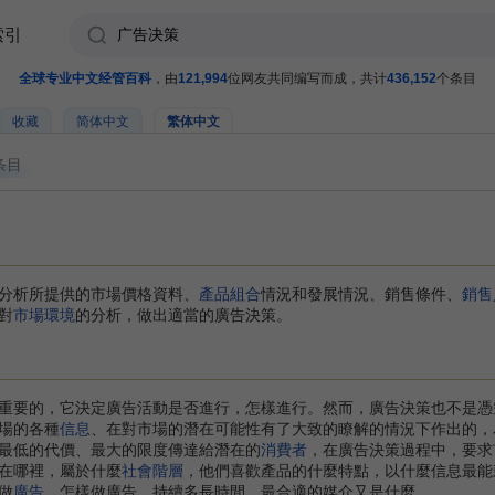
索引
全球专业中文经管百科
，由
121,994
位网友共同编写而成，共计
436,152
个条目
收藏
简体中文
繁体中文
条目
分析所提供的市場價格資料、
產品組合
情況和發展情況、銷售條件、
銷售
對
市場環境
的分析，做出適當的廣告決策。
重要的，它決定廣告活動是否進行，怎樣進行。然而，廣告決策也不是憑
場的各種
信息
、在對市場的潛在可能性有了大致的瞭解的情況下作出的，
最低的代價、最大的限度傳達給潛在的
消費者
，在廣告決策過程中，要求
在哪裡，屬於什麼
社會階層
，他們喜歡產品的什麼特點，以什麼信息最能
做
廣告
，怎樣做廣告，持續多長時間，最合適的媒介又是什麼。