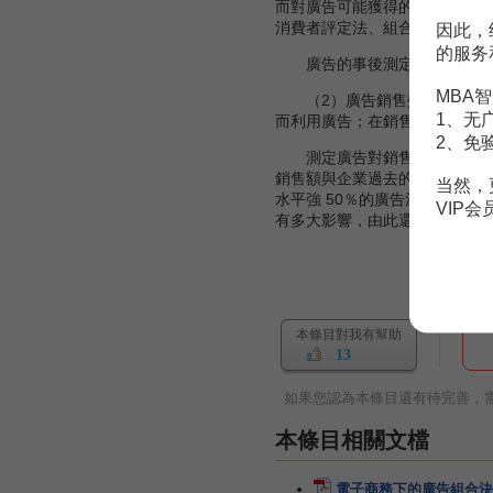
而對廣告可能獲得的成效進行評
消費者評定法、組合測試法和實
因此，
的服务
廣告的事後測定，主要用來評
MBA智
（2）廣告銷售效果。廣告銷
1、无
而利用廣告；在銷售增加額中，
2、免
測定廣告對銷售狀況的影響，
銷售額與企業過去的廣告支出二
当然，
水平強 50％的廣告活動，在另
VIP
有多大影響，由此還可以導出
銷
本條目對我有幫助
13
如果您認為本條目還有待完善，
本條目相關文檔
電子商務下的廣告組合決