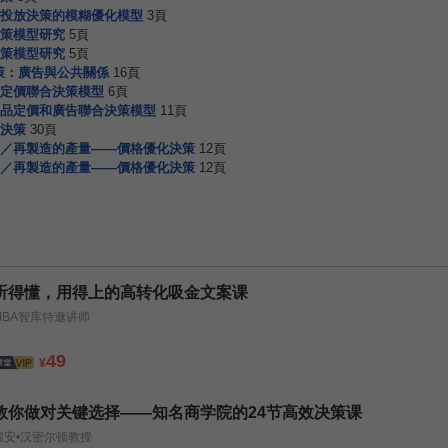
投放決策的模糊優化模型
3頁
策模型研究
5頁
策模型研究
5頁
決策：廣告與公共關係
16頁
定價聯合決策模型
6頁
品定價和廣告聯合決策模型
11頁
決策
30頁
／再製造的產量——價格優化決策
12頁
／再製造的產量——價格優化決策
12頁
听得懂，用得上的高转化吸金文案课
MBA智库特邀讲师
49
¥
教你做对关键选择——知名商学院的24节高效决策课
瑞安•汉密尔顿教授