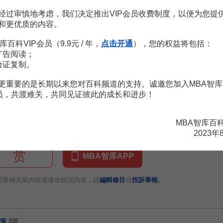
價。廣告事先測定，根據測定當中產生的問題，可以及時調整已定的廣告
驗室測試法。
经过审慎地考虑，我们决定推出VIP会员收费制度，以便为您提
和更优质的内容。
估廣告出現於媒體後所產生的實際效果。事後測定的主要方法是回憶測
库百科VIP会员（9.9元 / 年，
点击开通
），您的权益将包括：
售效果的測定，就是測定
廣告傳播
之後增因為廣告之後不一定能夠擴大
广告阅读；
只對增加因事之一的廣告力量作單獨測定，嚴格地講是不可能的。雖然如
验证复制。
即廣告的銷售效果，可以通過兩種方進行：（1）歷史資料分析法。是由
者之間。系的一種測量方法。（2）實驗設計分析法。用這種方法來測量
更重要的是长期以来您对百科频道的支持。诚邀您加入MBA智库
一些地區進行比平均水平弱50％的廣告活動。這樣，從150％、100％
会员，共渡难关，共同见证彼此的成长和进步！
售反應函數
。
MBA智库百
2023年
赏
MBA智库APP
。
需要補充新內容或修改錯誤內容，請
編輯條目
或
投訴舉報
策
3頁