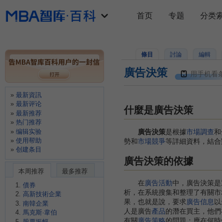
首页
专题
分类
條目
討論
編輯
廣告決策
用手机看
最新資訊
最新评论
什麼是廣告決策
最新推荐
热门推荐
编辑实验
廣告決策
是根據
市場調查
和
使用帮助
勢和
市場競爭
等詳細資料，結合
创建条目
廣告決策的依據
本周推荐
最多推荐
在
廣告活動
中，廣告決策是
債券
析，在系統搜集和整理了有關市
高新技術企業
果，也就是說，要求
廣告信息
以
南韓企業
人是廣告
產品
的潛在買主，他們
馬克斯·韋伯
有關
廣告策略
的問題：應在何時
股票振幅