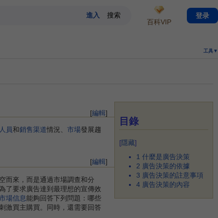
登录
百科VIP
工具▼
[
編輯
]
目錄
人員
和
銷售渠道
情況、
市場
發展趨
[
隱藏
]
1
什麼是廣告決策
[
編輯
]
2
廣告決策的依據
3
廣告決策的註意事項
空而來，而是通過市場調查和分
4
廣告決策的內容
為了要求廣告達到最理想的宣傳效
市場信息
能夠回答下列問題：哪些
刺激買主購買。同時，還需要回答