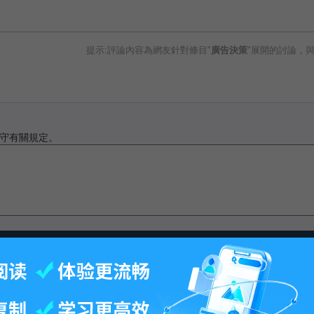
提示:評論內容為網友針對條目"
廣告決策
"展開的討論，
守有關規定。
最後更改15:20, 2013年7月31日.
-
百科首页
-
关于百科
-
客户端
-
人才招聘
-
广告合作
-
权利通知
-
联系我们
-
免责声明
©2026 MBAlib.com, All rights reserved.