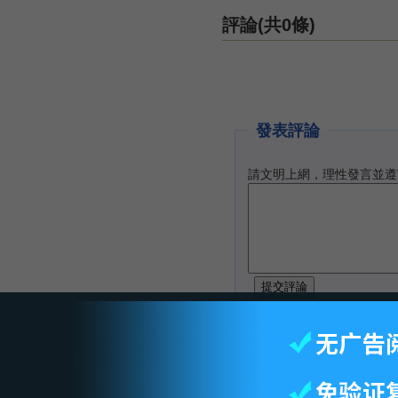
評論(共0條)
發表評論
請文明上網，理性發言並遵
智库首页