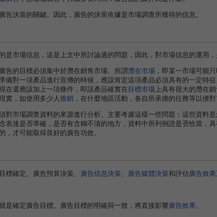
告決策的關鍵。因此，廣告的決策依據是市場調查所獲得的信息。
是市場信息，這是上文中所討論過的問題，因此，對市場信息的運用，
告的目標必須集中於潛在銷售市場。所謂
潛在市場
，即某一市場可能只
準備對一項產品進行宣傳的時候，應該肯定這項產品必須具有的一定特征
現在還應該加上一項條件，即該產品確實在
目標市場
上具有很大的潛在銷
現實，如使用多少人
推銷
，在什麼地區活動，各自所承擔的任務等以便對
對市場調查資料的來源進行分析。主要考慮這樣一些問題：這些資料是
念表達是否準確，是否有含糊不清的地方，資料中所列例證是否恰當，具
的，才可能取得良好的廣告功效。
標確定、廣告預算決策、
廣告信息決策
、
廣告媒體決策
和評估
廣告效果
是確定廣告目標。廣告目標的明確與一致，將直接影響
廣告效果
。