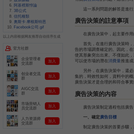
阿基裡斯悖論
這一系列問題的解答是進行廣
3B公式
信托種類
廣告決策的註意事項
奧斯卡·摩根斯特恩
Facebook公司.gif
在廣告決策中，起主要作用的
以上内容根据网友推荐自动排序生成
首先，在進行廣告決策時，廣
官方社群
告的市場調查確定的。因此，在
使其形象突出出來。不僅如此，
企业管理者
可以使市場的潛在
消費量
推進成
加入
交流群
另外，在廣告決策中，還必須
创业者交流
加入
集的，時效性如何，資料中的概
群
廣告決策才是合理的和符合事實
AIGC交流
加入
廣告決策的內容
群
市场营销人
加入
廣告決策制定過程包括廣告目
员交流群
一、確定
廣告目標
人力资源师
加入
交流群
制定廣告決策的首要步驟，就