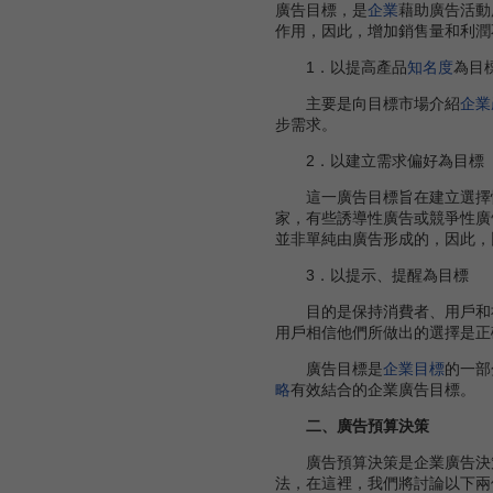
廣告目標，是
企業
藉助廣告活動
作用，因此，增加銷售量和利潤
1．以提高產品
知名度
為目
主要是向目標市場介紹
企業
步需求。
2．以建立需求偏好為目標
這一廣告目標旨在建立選擇性
家，有些誘導性廣告或競爭性廣
並非單純由廣告形成的，因此，
3．以提示、提醒為目標
目的是保持消費者、用戶和
用戶相信他們所做出的選擇是正
廣告目標是
企業目標
的一部
略
有效結合的企業廣告目標。
二、廣告預算決策
廣告預算決策是企業廣告決策
法，在這裡，我們將討論以下兩