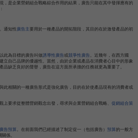
現，是企業營銷組合戰略綜合作用的結果，廣告只能在其中發揮應有的
：
。通知性
廣告主
要用於一種產品的開拓階段，其目的在於激發產品的初
以此為目標的廣告叫做
誘導性廣告
或
競爭性廣告
。近幾年，在西方國
建立自己品牌的優越性。當然，由於企業或產品在消費者心目中的形象
產品缺乏良好的聲譽，廣告在這方面所承擔的任務就更為重要了。
與此相關的一種廣告形式是強化廣告，目的在於使產品現有的消費者或
觀上要求從整體營銷觀念出發，尋求與企業營銷組合戰略、
促銷組合策
廣告預算
。在前面我們已經描述了制定促一（包括廣告）
預算
的一般方
關關係。