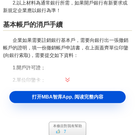
2,以上材料為通常銀行所需，如果開戶銀行有新要求或
新規定企業應以銀行為準！
基本帳戶的消戶手續
企業如果需要註銷銀行基本戶，需要向銀行出一張撤銷
帳戶的證明，填一份撤銷帳戶申請書，在上面蓋齊單位印鑒
(向銀行索取)，需要提交如下資料：
1.開戶許可證；
2.單位印鑒卡；
3.尚未使用和已作廢的
支票
；
打开MBA智库App, 阅读完整内容
4.銀行需要提供的其他資料。
基本賬戶適用對象
本條目對我有幫助
7
1.
企業法人