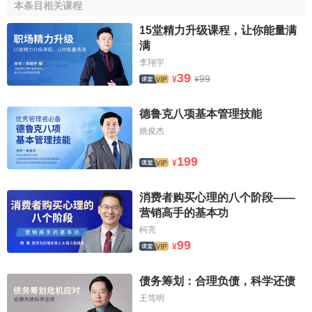
12. 其他組織
本条目相关课程
15堂精力升级课程，让你能量满
基本帳戶的基本架構
满
李翔宇
(一)指導思想和基本原則
39
99
¥
¥
建立個人基本帳戶，首先必須樹立以
客戶
為中心，以市
德鲁克八项基本管理技能
場為導向，整體聯動，分戶核算，
集約經營
，保證安全的指
姚俊杰
導思想。同時，應堅持以下四個主要原則：一是先進性。要
發揮新技術的優勢，利用電腦和網路通訊等現代化手段，不
199
¥
僅快速、準確地處理現有業務交易和信息服務的所有內容，
而且要擴大
電話銀行
、
ATM
、
自助銀行
、
網上銀行
等新工具
消费者购买心理的八个阶段——
的轉帳和查詢業務。二是便利性。一方面，要與現有業務體
营销高手的基本功
系並軌運行，處理好與現有業務的關係，為
銀行零售業務
的
柯亮
整體發展提供支持和促進，以適應不同客戶群體的多樣化需
99
¥
求；另一方面，利用電子技術，簡化
業務流程
，方便客戶操
作，減少櫃臺人員的操作環節，提高
工作效率
。三是可擴充
债务筹划：合理负债，科学还债
性。設計個人基本帳戶，一定要具備良好的擴充能力，要能
王笃明
為未來的發展留有足夠的空間和介面。四是安全性。設計個