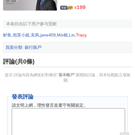
人基本帳戶，要貫徹強化基礎管理，嚴格業務操作，規範流
199
¥
程和
控制
，切實防範風險方針，確保帳戶系統的穩定運行和
業務的順利推展。
本条目由以下用户参与贡献
(二)系統結構及目標
鲈鱼
,
泡芙小姐
,
东风
,
jane409
,
Mis铭
,
Lin
,
Tracy
.
開發個人基本帳戶，必須充分利用現有的城市綜合網路
頁面分類
:
銀行賬戶
系統。通過城市綜合網路系統，建立以客戶為中心的業務交
易、
客戶服務
和
信息管理
三個互為關聯的系統。
評論(共0條)
從業務交易系統看，它應是個人基本帳戶的主體功能系
提示:評論內容為網友針對條目"
基本帳戶
"展開的討論，與本站觀點立場無
統，要實現對客戶的綜合性金融服務，同時為
客戶服務系統
關。
和
信息管理系統
提供基礎信息。
發表評論
從客戶服務系統看，它是以業務交易系統為基礎的後臺
請文明上網，理性發言並遵守有關規定。
服務管理系統，對系統內的有關信息加工分析，評定客戶服
務等級，確定客戶信用狀況，為客戶提供差別化服務，併為
前臺交易提供服務與支持。
從信息管理系統看，它是以業務交易系統、客戶服務系