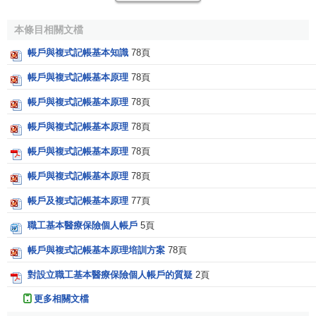
2.
非法人企業
本條目相關文檔
帳戶與複式記帳基本知識
78頁
3. 機關、
事業單位
帳戶與複式記帳基本原理
78頁
4. 團級(含)以上軍隊、武警部隊及分散執勤的支(分)隊
帳戶與複式記帳基本原理
78頁
5. 社會團體
帳戶與複式記帳基本原理
78頁
6. 民辦非企業組織
帳戶與複式記帳基本原理
78頁
7. 異地常設機構
帳戶與複式記帳基本原理
78頁
8. 外國駐華機構
帳戶及複式記帳基本原理
77頁
職工基本醫療保險個人帳戶
5頁
9.
個體工商戶
帳戶與複式記帳基本原理培訓方案
78頁
10. 居民委員會、村民委員會、社區委員會
對設立職工基本醫療保險個人帳戶的質疑
2頁
11. 單位設立的
獨立核算
的附屬機構
更多相關文檔