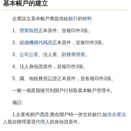
基本帳戶的建立
企業設立基本帳戶應提供給
銀行
的
材料
1、
營業執照
正本原件、並複印件3張。
2、
組織機構代碼證
正本原件，並複印件3張。
3、
公司公章
、法人章、
財務專用章
。
4、法人身份證原件，並複印件3張。
5、國、地稅務登記證正本原件，並各複印件3張。
一般一個星期後可到開戶行領取基本帳戶管理卡。
備註:
1,企業有銷戶憑證,應在開戶時一併交於銀行;如
非企業法
人
親自辦理還需
代理人
的身份證原件。