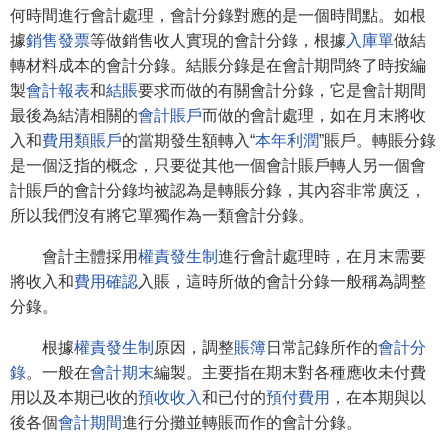
何時間進行會計處理，會計分錄對應的是一個時間點。如根
據
銷售發票
等做銷售收人實現的會計分錄，根據
入庫單
做結
轉材料成本的會計分錄。結賬分錄是在會計期問終了時按編
製
會計報表
和
結賬
要求而做的有關會計分錄，它是會計期間
最後為結清相關的
會計賬戶
而做的會計處理，如在月末將收
入和
費用類賬戶
的當期發生額轉入“
本年利潤
”賬戶。轉賬分錄
是一個泛指的概念，只要從其他一個會計賬戶轉人另一個會
計賬戶的會計分錄均被認為是轉賬分錄，其內容非常廣泛，
所以我們沒有將它單獨作為一類會計分錄。
會計主體採用
權責發生制
進行會計處理時，在月末需要
將收入和
費用確認
入賬，這時所做的會計分錄一般稱為調整
分錄。
根據
權責發生制
原因，調整
賬簿
日常記錄所作的
會計分
錄
。一般在
會計期末
編製。主要指在期末對各種應收未付費
用以及本期已收的
預收收入
和已付的
預付費用
，在本期與以
後各個
會計期間
進行分攤並轉賬而作的會計分錄。