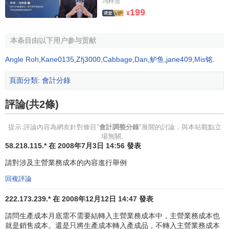
冯梓晋
目。
199
¥
三、做好與調整分錄有關的基礎性工作
本条目由以下用户参与贡献
調整分錄雖然是通過對兩表各項目本年度變化數的分析
Angle Roh
,
Kane0135
,
Zfj3000
,
Cabbage
,
Dan
,
鲈鱼
,
jane409
,
Mis铭
.
找出現金流量，但並不是所有項目都可直接分析。還要結合
有關明細帳戶的資料。因此企業在日常核算中要加強對現金
頁面分類
:
會計分錄
流量表所需數據的積累，為調整分錄的順利進行創造條件。
積累方法有二：一是設置
備查登記簿
；二是設置相應的明細
評論(共2條)
帳戶或對現明細帳頁的格式進行調整。筆者認為不經常發生
的業務，可設備查登記簿，而經常發生的業務，則需採用第
提示:評論內容為網友針對條目"
會計調整分錄
"展開的討論，與本站觀點立
場無關。
二種方法。現簡介幾種明細帳的設置方法。
58.218.115.* 在 2008年7月3日 14:56 發表
（一）在明細帳頁中增設專欄。這類明細帳包括：“
管理
請對涉及主營業務成本的內容進行舉例
費用
”、“
製造費用
”、“
產品銷售費用
”、“
營業外收入
”、“
營業外
回複評論
支出
”、“
待攤費用
”、“
預提費用
”等。在這些帳戶的明細帳頁中
增設調整分錄必需的內容。如“產品銷售費用”必須列明現金支
222.173.239.* 在 2008年12月12日 14:47 發表
付項目等。
請問生產成本月底需不需要結轉入主營業務成本中，主營業務成本也
就是銷售成本。還是只將生產成本轉入產成品，不轉入主營業務成本