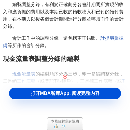
編製調整分錄，有利於正確劃分各會計期間所實現的收
入和應負擔的費用以及本期已收的預收收入和已付的預付費
用，在本期與以後各個會計期間進行分攤並轉賬而作的會計
分錄。
會計工作中的調整分錄，還包括更正錯賬、
計提
壞賬準
備
等所作的會計分錄。
現金流量表調整分錄的編製
現金流量表
的編製順序分為三步，即一是編調整分錄，
二是編
工作底稿
（或登記T型帳戶），三是據工作底稿（或
T
型帳戶
）編製正式的現金流量表。這三步中調整分錄是最重
打开MBA智库App, 阅读完整内容
要的一步。因為它的正確與否決定了現金流量表有關數據的
正誤，同時它也是最難理解和掌握的。本文擬就有關問題談
談自己的看法。
本條目對我有幫助
一、編製調整分錄的目的
45