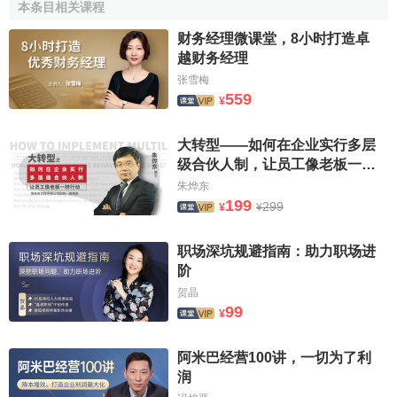
本条目相关课程
（二）避免差錯。由於調整分錄是對兩表中每一項目的
财务经理微课堂，8小时打造卓
全年變化按報表項目用十分準確的借貸對應關係表示，這就
越财务经理
避免了對一些內容的重覆計算或不計算，且過入工作底稿後
张雪梅
還要再據此計算一次，每一項目的年初發年末變化數。這樣
559
¥
可保證最終結果的準確。
大转型——如何在企业实行多层
二、編製調整分錄應劃分清楚的幾個界限
级合伙人制，让员工像老板一样
（一）劃清引起現金變化與沒有引起現金變化的內容界
行动
朱烨东
限。因為編製調理吩錄的最終目的是為編製現金流量表提供
199
299
¥
¥
直接數據。所以在對報表項目進行分析時，必須劃清這一界
限。
职场深坑规避指南：助力职场进
阶
（二）分清不同種類的
現金流量
。對報表各項目中引起
贺晶
現金變化的內容，還要進一步分清具體種類。即分清經營活
99
¥
動、投資活動和
籌資活動的現金流量
。
阿米巴经营100讲，一切为了利
（三）分清現金變化的具體項目。對報表各項目引起的
润
現金流量，還要進一步分清其所歸屬的現金流量表中的項