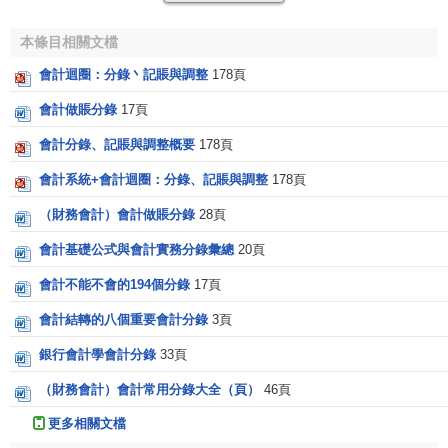
編製現金流量表時，必須分別掌握
會計主體
全年經營活
動、投資活動和
籌資
活動的現金流入及流出量。這些內容必
本條目相關文檔
須從會計主體全年經濟業務中分析取得。而會計主體全年經
會計迴圈：分錄丶記賬與調整
178頁
濟業務的變化情況，已最終體現在
損益表
各項目本年累計數
會計做賬分錄
17頁
和
資產負債表
各項目年初與年末數中。所以分析會計主體全
年的現金流入量和流出量，就從損益表本年累計數及資產負
會計分錄、記賬與調整概要
178頁
債各項目本年度變化數入手（以下簡稱兩表各項目變化
會計系統+會計迴圈：分錄、記賬與調整
178頁
數），分析每一項目本年變化是否引起了
現金
的增減。不管
該項目引起了哪些內容（這些內容都用資產負債表、損益表
（財務會計）會計做賬分錄
28頁
或現金流量表中有關項目的名稱表示）的增減變化，一律用
會計基礎公式與會計實務分錄彙總
20頁
借或貸表示其增減，且借方總額等於貸方總額。即對兩表項
會計不能不會的194個分錄
17頁
目變化的分析是通過調整分錄進行的。編製調整分錄的目的
有兩個：
會計結轉的八個重要會計分錄
3頁
（一）為編製現金流量表提供原始數據。調整分錄通過
銀行會計學會計分錄
33頁
對兩表各項目本年變化數的具體分析，分別列明經營活動、
（財務會計）會計常用分錄大全（頁）
46頁
投資活動和籌資活動各項目的現金流入、流出量，為編製現
更多相關文檔
金流量表提供原始數據。這是編製調整分錄的直接目的。