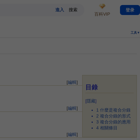
登录
百科VIP
工具▼
[
編輯
]
目錄
[
隱藏
]
[
編輯
]
1
什麼是複合分錄
2
複合分錄的形式
3
複合分錄的應用
4
相關條目
[
編輯
]