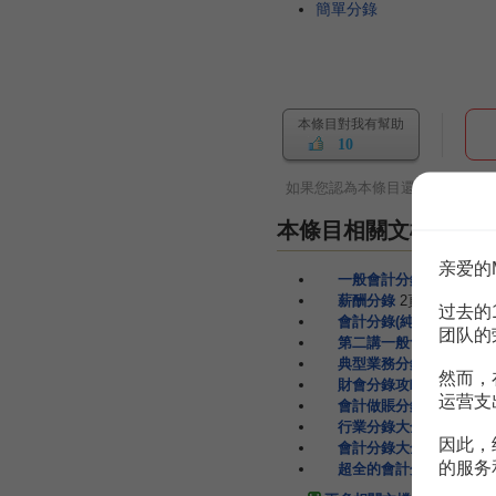
簡單分錄
本條目對我有幫助
10
如果您認為本條目還有待完善，
本條目相關文檔
亲爱的
一般會計分錄-常用分錄
薪酬分錄
2頁
过去的
會計分錄(純分錄)
41頁
团队的
第二講一般會計分錄-常
典型業務分錄
4頁
然而，
財會分錄攻略
16頁
运营支
會計做賬分錄
17頁
行業分錄大全
27頁
因此，
會計分錄大全XXXX會
的服务
超全的會計分錄整理,約3