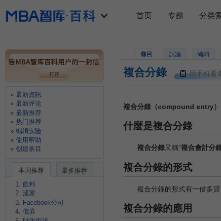
首页
专题
分类
條目
討論
編輯
複合分錄
用手机看
最新資訊
最新评论
複合分錄（compound entry）
最新推荐
热门推荐
什麼是複合分錄
编辑实验
使用帮助
複合分錄
又稱“
複合會計分
创建条目
複合分錄的形式
本周推荐
最多推荐
飲料
複合分錄的形式有一借多貸、
流家
Facebook公司
複合分錄的應用
債券
財政術語