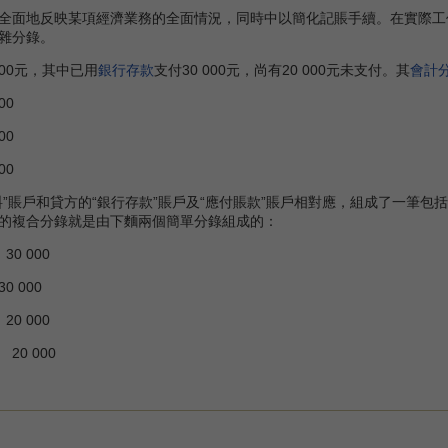
地反映某項經濟業務的全面情況，同時中以簡化記賬手續。在實際工作中
雜分錄。
00元，其中已用
銀行存款
支付30 000元，尚有20 000元未支付。其
會計
0
0
00
賬戶和貸方的“銀行存款”賬戶及“應付賬款”賬戶相對應，組成了一筆包
的複合分錄就是由下麵兩個簡單分錄組成的：
 000
000
 000
000