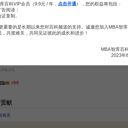
库百科VIP会员（9.9元 / 年，
点击开通
），您的权益将包括：
广告阅读；
验证复制。
更重要的是长期以来您对百科频道的支持。诚邀您加入MBA智库
法律系列微课 ——职场人必学“劳动法”
会员，共渡难关，共同见证彼此的成长和进步！
MBA智库特邀讲师
899
MBA智库百
¥
2023年
接地气、易学的职场Excel通关秘籍
向天歌大毛
99
¥
与贡献
连晓雾
.