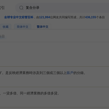
索引
全球专业中文经管百科
，由
121,994
位网友共同编写而成，共计
436,155
个条目
收藏
简体中文
繁体中文
条目
錄
”。是反映經濟業務時涉及到三個或三個以上
賬戶
的分錄。
一貸多借、同一經濟業務的多借多貸。