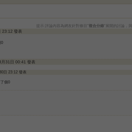
提示:評論內容為網友針對條目"
複合分錄
"展開的討論，
日 23:12 發表
0
年3月31日 00:41 發表
月30日 23:12 發表
打了個0