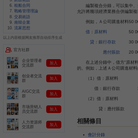
租船合同
編製複合分錄，可以集中、全面
戰略管理理論
允許將幾項經濟業務合併編製複
交易術語
例如，Ａ公司購進材料50 0
南韓企業
流家思想
借
：
原材料
50 00
以上内容根据网友推荐自动排序生成
貸
：
銀行存款
30 00
官方社群
應付賬款
20 0
企业管理者
在上述分錄中，借方“原材料”
加入
交流群
的。例如，上述Ａ公司購進材料
创业者交流
（1）借：原材料 30
加入
群
借：銀行存款 30 
AIGC交流
加入
群
（2）借：原材料 20
市场营销人
貸：應付賬款 20 
加入
员交流群
相關條目
人力资源师
加入
交流群
會計分錄