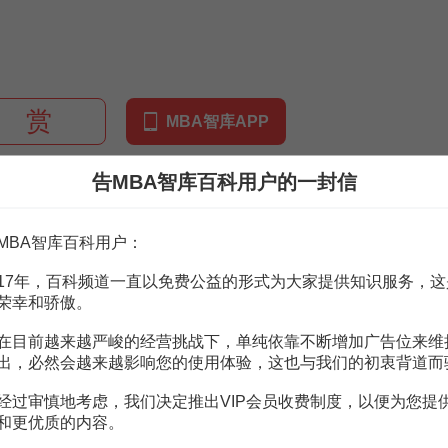
赏
MBA智库APP
。
需要補充新內容或修改錯誤內容，請
編輯條目
或
投訴舉報
告MBA智库百科用户的一封信
MBA智库百科用户：
47頁
17年，百科频道一直以免费公益的形式为大家提供知识服务，这
荣幸和骄傲。
用分錄
47頁
在目前越来越严峻的经营挑战下，单纯依靠不断增加广告位来维
出，必然会越来越影响您的使用体验，这也与我们的初衷背道而
经过审慎地考虑，我们决定推出VIP会员收费制度，以便为您提
計分錄大全
72頁
和更优质的内容。
30個分錄！
8頁