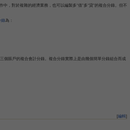
，對於複雜的經濟業務，也可以編製多“借”多“貸”的複合分錄。但不
分錄
為：
括三個賬戶的複合會計分錄。複合分錄實際上是由幾個簡單分錄組合而成
[
編輯
]