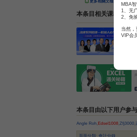
更多相關文檔
MBA智
1、无
本条目相关课程
2、免
当然，
VIP
本条目由以下用户参
Angle Roh
,
Edsel1008
,
Zfj3000
,
頁面分類
:
會計分錄