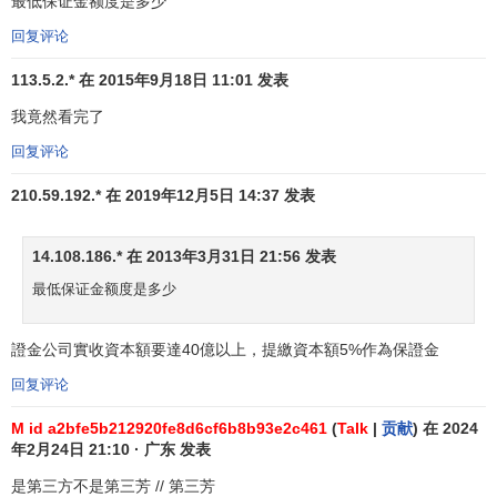
最低保证金额度是多少
2、集中信用模式。券商对投资者提供融资融券，同时设
回复评论
立半官方性质的、带有一定垄断性质的
证券金融公司
为证券
113.5.2.* 在 2015年9月18日 11:01 发表
公司提供资金和证券的转融通，以此来调控流人和流出证券
市场的
信用资金
和证券量，对证券市场信用交易活动进行机
我竟然看完了
动灵活的管理。这种模式以日本、韩国为代表。
回复评论
3、双轨制信用模式。在证券公司中，只有一部分拥有直
210.59.192.* 在 2019年12月5日 14:37 发表
接融资融券的许可证的公司可以给客户提供融资融券服务，
然后再从证券金融公司转融通。而没有许可的证券公司只能
14.108.186.* 在 2013年3月31日 21:56 发表
接受客户的委托，代理客户的融资融券申请，由证券金融公
最低保证金额度是多少
司来完成直接融资融券的服务。这种模式以中国台湾地区为
代表。
證金公司實收資本額要達40億以上，提繳資本額5%作為保證金
上述各具特色的三种模式，在各国(地区)的信用交易中发
回复评论
挥了重要作用。选择哪种信用交易模式很大程度上取决于
金
融市场
的发育程度、金融机构的风险意识和
内部控制
水平等
M id a2bfe5b212920fe8d6cf6b8b93e2c461
(
Talk
|
贡献
) 在 2024
年2月24日 21:10 · 广东 发表
因素。在我国证券信用交易模式的选择问题上，目前已经基
本形成一致意见，即应采取证券金融公司主导的集中信用模
是第三方不是第三芳 // 第三芳