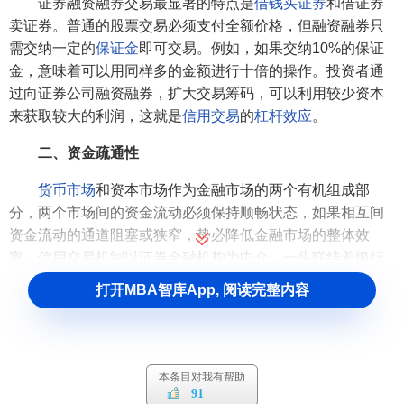
证券融资融券交易最显著的特点是
借钱买证券
和借证券
卖证券。普通的股票交易必须支付全额价格，但融资融券只
需交纳一定的
保证金
即可交易。例如，如果交纳10%的保证
金，意味着可以用同样多的金额进行十倍的操作。投资者通
过向证券公司融资融券，扩大交易筹码，可以利用较少资本
来获取较大的利润，这就是
信用交易
的
杠杆效应
。
二、资金疏通性
货币市场
和资本市场作为金融市场的两个有机组成部
分，两个市场间的资金流动必须保持顺畅状态，如果相互间
资金流动的通道阻塞或狭窄，势必降低金融市场的整体效
率。信用交易机制以证券金融机构为中介，一头联结着银行
金融机构，一头联结着
证券市场
的投资者，通过融资融券交
打开MBA智库App, 阅读完整内容
易，引导资金在两个市场之间有序流动，从而提高
证券市场
的整体效率。因此，从信用交易机制的基本功能看，它是
货
币市场
和资本市场之间重要的资金通道，具有资金疏通性。
本条目对我有帮助
三、信用双重性
91