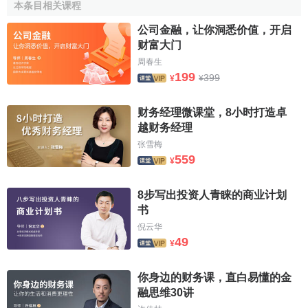
着股价下跌时也能获利，改变了单边市场状况。
本条目相关课程
公司金融，让你洞悉价值，开启
融资融券的益处
财富大门
周春生
1、发挥价格稳定器的作用
199
399
¥
¥
在完善的
市场体系
下，信用交易制度能发挥价格稳定器
财务经理微课堂，8小时打造卓
的作用，即当市场
过度投机
或者做庄导致某一
股票价格
暴涨
越财务经理
时，投资者可通过融券卖出方式沽出股票，从而促使
股价
下
张雪梅
跌；反之，当某一股票价值
低估
时，投资者可通过融资买进
559
¥
方式购入
股票
，从而促使股价上涨。
8步写出投资人青睐的商业计划
2、有效缓解市场的资金压力
书
对于证券公司的
融资渠道
现在可以有
基金
等多种方式，
倪云华
所以融资的放开和银行资金的入市也会分两步走。在股市低
49
¥
迷时期，对于基金这类需要资金调节的机构来说，不仅能解
燃眉之急，也会带来相当不错的
投资收益
。
你身边的财务课，直白易懂的金
融思维30讲
3、刺激
A股
市场活跃