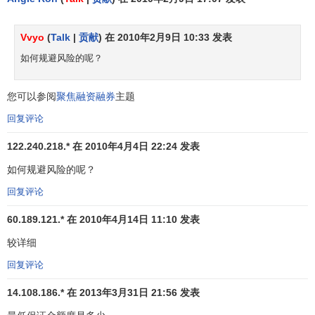
用，反而会进一步加剧市场波动。风险表现在两方面，其
一，透支比例过大，一旦股价下跌，其损失会加倍；其二，
Vvyo
(
Talk
|
贡献
) 在 2010年2月9日 10:33 发表
当
大盘指数
走熊时，信用交易有助跌作用。
如何规避风险的呢？
融资融券的交易模式
您可以参阅
聚焦融资融券
主题
在证券融资融券交易中，包括证券公司向客户的融资、
回复评论
融券和证券公司获得资金、证券的转融通两个环节。这种转
122.240.218.* 在 2010年4月4日 22:24 发表
融通的授信有集中和分散之分。在
集中授信
模式下，其由专
门的机构例如
证券金融公司
提供；在分散模式下，转融通由
如何规避风险的呢？
金融市场
中有资金或证券的任何人提供。
回复评论
1、分散信用模式。投资者向证券公司申请融资融券，由
60.189.121.* 在 2010年4月14日 11:10 发表
证券公司直接对其提供信用。当证券公司的资金或股票不足
较详细
时；向金融市场融通或通过标借取得相应的资金和股票。这
回复评论
种模式建立在发达的金融市场基础上，不存在专门从事信用
交易融资的机构。这种模式以美国为代表，香港市场也采用
14.108.186.* 在 2013年3月31日 21:56 发表
类似的模式。