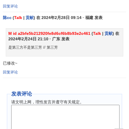
式作为过渡，专门向券商提供融资融券服务，加强对信用交
回复评论
易的监管与控制。
陈cc
(
Talk
|
贡献
) 在 2024年2月28日 09:14 · 福建 发表
融资融券的管理机制
M id a2bfe5b212920fe8d6cf6b8b93e2c461
(
Talk
|
贡献
) 在
各国主要从以下几个方面建立一套
管理机制
来控制信用
2024年2月24日 21:10 · 广东 发表
交易中的各种风险。
是第三方不是第三芳 // 第三芳
证券资格认定
。不同证券的质量和价格波动性差异很
已修改~
大，将直接影响到信用交易的风险水平。信用交易
证券选择
的主要标准是股价波动性较小、流动性较好，因此应选择
主
回复评论
营业务
稳定、行业波动性较小、
法人治理结构
完善、
流通股
本
较大的股票。在实际操作上，我国可以
上证50
或
沪深300
指数
的
成份股
作必要调整来确定信用交易股票，开由交易所
发表评论
定期公布。
请文明上网，理性发言并遵守有关规定。
保证金比例
。
保证金比例
是影响证券融资融券交易信用
扩张程度最为重要的参数，包括最低初始保证金比例和
维持
保证金
比例。美国规定的
初始保证金
比例为50%，融资的
维