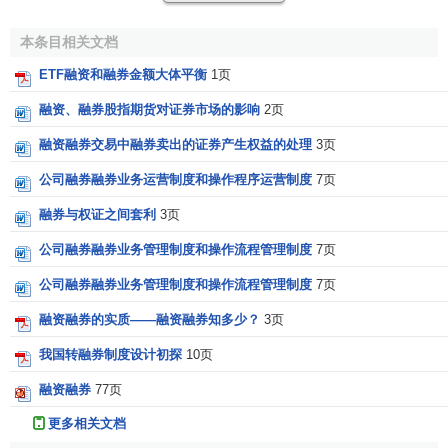
证券融资融券交易中存在双重信用关系。在融资信用交
本条目相关文档
易中，投资者仅支付部分价款就可买进证券，不足的价款由
经纪人垫付，经纪人向投资者垫付资金是建立在信用基础上
ETF融资和融券金额大体平衡
1页
的，也就是说，经纪人垫付部分差价款，是以日后投资者能
融资、融券股指期货对证券市场的影响
2页
偿还这部分价款及支付相应利息为前提。这是第一层信用关
系：另一方面，经纪人所垫付的差价款，按一般的作法，来
融资融券交易中融券卖出的证券产生权益的处理
3页
源于券商的
自有资金
、客户保证金、
银行借款
或在货币市场
公司融券融券业务运营制度和操作程序运营制度
7页
融资。这称为
转融通
，包括资金转融通和证券转融通。我国
融券与权证之间套利
3页
由于试点期间只允许证券公司利用
自有资金
和自有证券从事
融资融券业务，因此融资融券建立初期，我国只有第一层信
公司融券融券业务管理制度和操作流程管理制度
7页
用关系。
公司融券融券业务管理制度和操作流程管理制度
7页
四、做空机制
融资融券的实质——融资融券知多少？
3页
普通的股票交易必须先买后卖，当股票价格上涨时很容
我国转融券制度设计初探
10页
易获利，但是当股票价格下跌时，要么割肉止损要么等待价
融资融券
77页
格重新上涨。而引入融资融券制度后，投资者可以先借入股
更多相关文档
票卖出，等股价真的下跌后再买回归还给证券公司。这意味