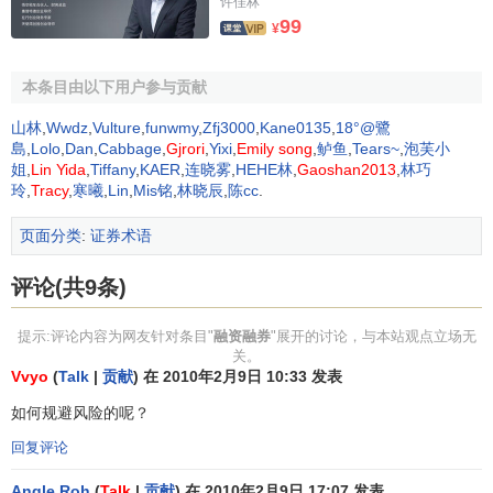
许佳林
99
¥
融资融券业务有利于市场交投的活跃，利用场内
存量资
金
放大效应也是刺激A股市场活跃的一种方式。
中信建投证券
本条目由以下用户参与贡献
有限责任公司
的
证券分析师
吴春龙和陈祥生认为，融资融券
业务有利于增加
股票市场
的流通性。
山林
,
Wwdz
,
Vulture
,
funwmy
,
Zfj3000
,
Kane0135
,
18°@鷺
島
,
Lolo
,
Dan
,
Cabbage
,
Gjrori
,
Yixi
,
Emily song
,
鲈鱼
,
Tears~
,
泡芙小
4、改善券商生存环境
姐
,
Lin Yida
,
Tiffany
,
KAER
,
连晓雾
,
HEHE林
,
Gaoshan2013
,
林巧
玲
,
Tracy
,
寒曦
,
Lin
,
Mis铭
,
林晓辰
,
陈cc
.
融资融券业务除了可以为券商带来数量不菲的
佣金
收入
页面分类
:
证券术语
和息差收益外，还可以衍生出很多
产品创新
机会，并为自营
业务降低
成本
和
套期保值
提供了可能。
评论(共9条)
5、多层次证券市场的基础
提示:评论内容为网友针对条目"
融资融券
"展开的讨论，与本站观点立场无
融资融券制度是现代多层次证券市场的基础,也是解决
新
关。
Vvyo
(
Talk
|
贡献
) 在 2010年2月9日 10:33 发表
老划断
之后必然出现的结构性供求失衡的配套政策。
如何规避风险的呢？
融资融券和
做空机制
、
股指期货
等是配套联在一起的，
回复评论
将会同时为资金规模和
市场风险
带来巨大的放大效应。在不
完善的市场体系下
信用交易
不仅不会起到价格稳定器的作
Angle Roh
(
Talk
|
贡献
) 在 2010年2月9日 17:07 发表