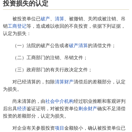
投资损失的认定
被投资单位已
破产
、
清算
、被撤销、关闭或被注销、吊
销
工商登记
等，造成难以收回的不良投资，依据下列证据，
认定为损失：
（一）法院的破产公告或者
破产清算
的清偿文件；
（二）工商部门的注销、吊销文件；
（三）政府部门的有关行政决定文件；
对已经清算的，扣除
清算财产
清偿后的差额部分，认定
为损失。
尚未清算的，由
社会中介机构
经过职业推断和客观评判
后出具
经济
鉴证证明，对被投资单位
剩余财产
确实不足清偿
投资的差额部分，认定为损失。
对企业有关参股投资
项目
金额较小，确认被投资单位已