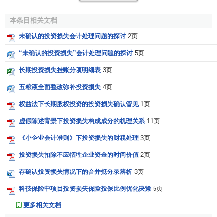
商登记或者被依法关闭、宣告破产等法律文件及其
清算报告
本条目相关文档
确认投资损失；如果转让股权投资，企业依据生效的
股权转
让协议
、被投资企业
董事会决议
确认投资损益。
未确认的投资损失会计处理问题的探讨
2页
（三）对于企业的债权投资损失，属于债券投资的，包括企
“未确认的投资损失”会计处理问题的探讨
5页
业经营期货、证券、
外汇交易
发生的损失，根据企业内部业
长期投资损失挂账分项明细表
3页
务授权资料，依据有关交易结算机构提供的合法的交易
资金
五粮液全面整改弥补投资损失
4页
结算
单据逐笔确认。超出内部业务授权范围的交易损失，企
业应当追究
业务人员
的经济责任。
权益法下长期股权投资的投资损失确认管见
1页
虚假陈述背景下投资损失构成成分的机理关系
11页
（四）对属于
债券
以外的其他债权投资损失，如果被投资方
已经终止的，根据被投资方请算报告确认；如果被投资方尚
《小企业会计准则》下投资损失的财税处理
3页
未终止的，可以根据与有关当事方签订的
债权转让
或者清偿
投资损失扣除不应牺牲企业资金的时间价值
2页
协议确认，但投资期限未满的，有关协议应当进行公证；如
果涉诉，应当根据有关法律文件、资料确认。
存确认投资损失情况下的合并抵分录辨析
3页
科技保险中项目投资损失保险投保比例优化决策
5页
更多相关文档