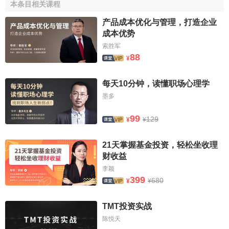
本条目相关课程
产品成本优化与管理，打造企业
成本优势
索胜军
88
¥
每天10分钟，读懂职场心理学
墨多
99
129
¥
¥
21天掌握基金投资，轻松坐收理
财收益
李颖
399
680
¥
¥
TMT投资实战
陈悦天