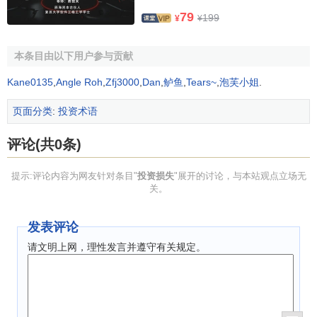
79
199
¥
¥
本条目由以下用户参与贡献
Kane0135
,
Angle Roh
,
Zfj3000
,
Dan
,
鲈鱼
,
Tears~
,
泡芙小姐
.
页面分类
:
投资术语
评论(共0条)
提示:评论内容为网友针对条目"
投资损失
"展开的讨论，与本站观点立场无
关。
发表评论
请文明上网，理性发言并遵守有关规定。