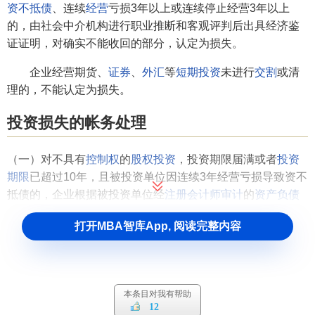
资不抵债
、连续
经营
亏损3年以上或连续停止经营3年以上
的，由社会中介机构进行职业推断和客观评判后出具经济鉴
证证明，对确实不能收回的部分，认定为损失。
企业经营期货、
证券
、
外汇
等
短期投资
未进行
交割
或清
理的，不能认定为损失。
投资损失的帐务处理
（一）对不具有
控制权
的
股权投资
，投资期限届满或者
投资
期限
已超过10年，且被投资单位因连续3年经营亏损导致资不
抵债的，企业根据被投资单位经
注册会计师审计
的
资产负债
表
、
损益表
确认投资损失；被投资单位破产、注销工商登记
打开MBA智库App, 阅读完整内容
或者县级以上人民政府决定关闭等，企业根据取得的相关法
律文件、资料确认为投资损失。
（二）对具有控制权的股权投资，被投资企业由于
经营亏损
的，企业应当按照权益法核算投资损失；被投资企业由于违
本条目对我有帮助
12
法经营或其他原因导致终止的，企业依据被投资企业注销工