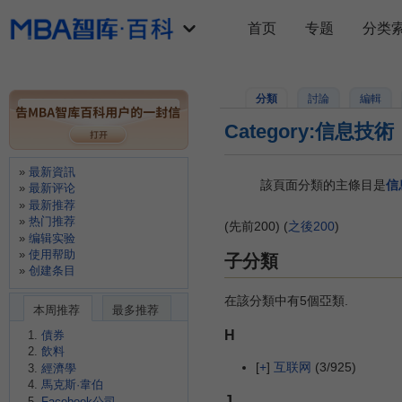
首页
专题
分类
分類
討論
編輯
Category:信息技術
最新資訊
該頁面分類的主條目是
信
最新评论
最新推荐
热门推荐
(先前200) (
之後200
)
编辑实验
使用帮助
子分類
创建条目
在該分類中有5個亞類.
本周推荐
最多推荐
H
債券
飲料
[
+
]
互联网
(3/925)
經濟學
馬克斯·韋伯
J
Facebook公司