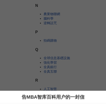
N
農業物聯網
腦科學
逆轉詛咒
P
拍碼購物
Q
全球信息基礎設施
強化學習
全真銀行
全真互聯
R
人工智慧
人臉識別
告MBA智库百科用户的一封信
人臉識別系統
人機交互