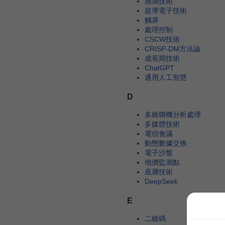
感測技術
超導電子技術
觸屏
處理控制
CSCW技術
CRISP-DM方法論
成長期技術
ChatGPT
通用人工智慧
D
多維聯機分析處理
多媒體技術
電信會議
動態數據交換
電子沙盤
地價監測點
底層技術
DeepSeek
E
二維碼