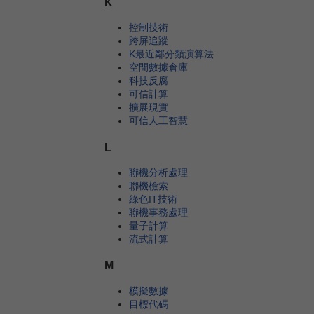
K
控制技術
跨屏追蹤
K最近鄰分類演算法
空間數據倉庫
科技反腐
可信計算
擴展現實
可信人工智慧
L
聯機分析處理
聯機檢索
綠色IT技術
聯機事務處理
量子計算
流式計算
M
模擬數據
目標代碼