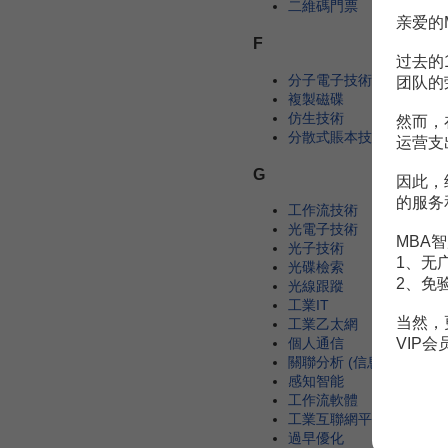
二維碼門票
亲爱的
F
过去的
分子電子技術
团队的
複製磁碟
仿生技術
然而，
分散式賬本技術
运营支
G
因此，
的服务
工作流技術
光電子技術
MBA智
光子技術
1、无
光碟檢索
2、免
光線跟蹤
工業IT
当然，
工業乙太網
VIP
個人通信
關聯分析 (信息技術)
感知智能
工作流軟體
工業互聯網平臺
過早優化