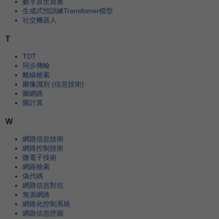
數字原生資產
生成式預訓練Transfomer模型
社交機器人
T
TDT
同步傳輸
離線檢索
圖像識別 (信息技術)
圖網路
圖計算
W
網路信息技術
網路控制技術
微電子技術
網路檢索
偽代碼
網路信息對抗
無源網路
網路化控制系統
網路信息挖掘