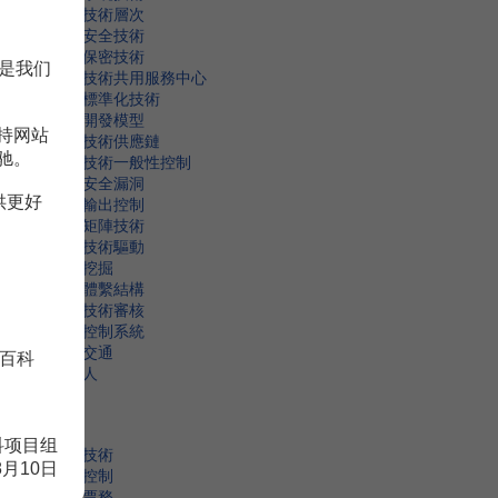
信息技術層次
信息安全技術
信息保密技術
是我们
信息技術共用服務中心
信息標準化技術
協同開發模型
持网站
信息技術供應鏈
驰。
信息技術一般性控制
信息安全漏洞
供更好
信息輸出控制
信息矩陣技術
信息技術驅動
現實挖掘
系統體繫結構
信息技術審核
學習控制系統
智慧交通
百科
虛擬人
Y
科项目组
移動技術
8月10日
應用控制
移動票務