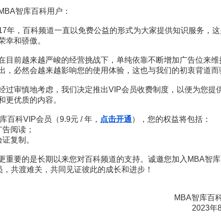
認知智能
MBA智库百科用户：
人臉信息
人腦工程
17年，百科频道一直以免费公益的形式为大家提供知识服务，这
RPA機器人
人機傳播
荣幸和骄傲。
弱人工智慧
超人工智慧
在目前越来越严峻的经营挑战下，单纯依靠不断增加广告位来维
人類反饋強化學習
出，必然会越来越影响您的使用体验，这也与我们的初衷背道而
監督微調
獎勵模型
经过审慎地考虑，我们决定推出VIP会员收费制度，以便为您提
和更优质的内容。
S
库百科VIP会员（9.9元 / 年，
点击开通
），您的权益将包括：
數據挖掘
广告阅读；
人工神經網路
验证复制。
數據倉庫
數據集市
更重要的是长期以来您对百科频道的支持。诚邀您加入MBA智库
數字數據
会员，共渡难关，共同见证彼此的成长和进步！
手工檢索
數字城市群
手機二維碼
MBA智库百
數位化原型
時域均衡
2023年
數字環保