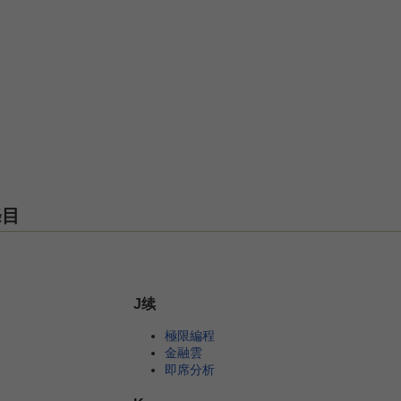
條目
J续
極限編程
金融雲
即席分析