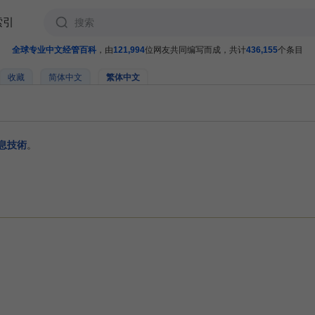
索引
全球专业中文经管百科
，由
121,994
位网友共同编写而成，共计
436,155
个条目
收藏
简体中文
繁体中文
息技術
。