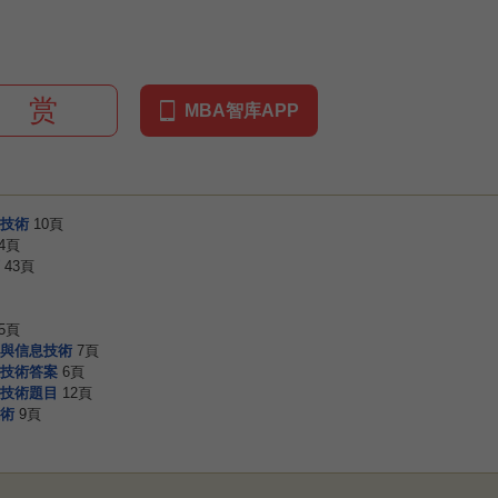
赏
MBA智库APP
技術
10頁
4頁
43頁
5頁
與信息技術
7頁
技術答案
6頁
技術題目
12頁
術
9頁