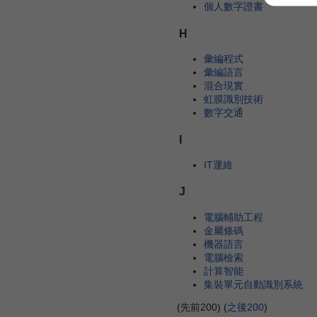
個人數字證書
H
彙編程式
彙編語言
混合現實
虹膜識別技術
數字交通
I
IT運維
J
電腦輔助工程
金屬條碼
機器語言
電腦檢索
計算智能
集裝單元自動識別系統
(先前200) (
之後200
)