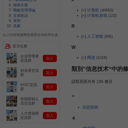
南韓企業
[
+
]
计算机
(4/650)
戰略管理理論
[
+
]
计算机游戏
(1/2)
交易術語
朱明
R
流家
以上内容根据网友推荐自动排序生成
[
+
]
人工智能
(0/6)
官方社群
W
企业管理者
[
+
]
网游
(1/24)
加入
交流群
類別”信息技术“中的
创业者交流
加入
群
該類頁面共有 195 條目
AIGC交流
加入
群
*
市场营销人
加入
员交流群
信息技術
人力资源师
加入
4
交流群