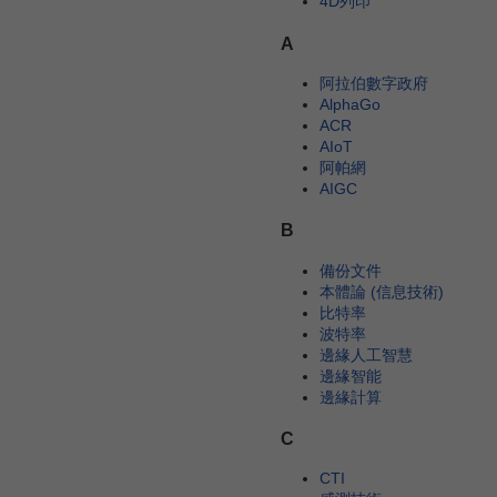
4D列印
A
阿拉伯數字政府
AlphaGo
ACR
AIoT
阿帕網
AIGC
B
備份文件
本體論 (信息技術)
比特率
波特率
邊緣人工智慧
邊緣智能
邊緣計算
C
CTI