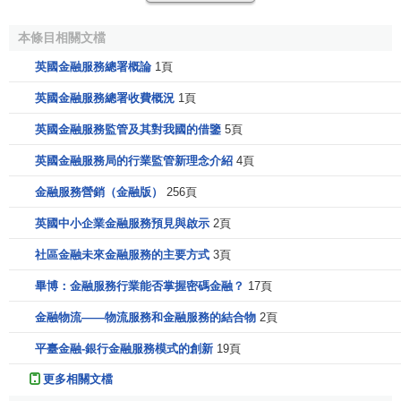
[1]
關的方面都將接受金融政策委員會的指導。
本條目相關文檔
FSA宗旨
英國金融服務總署概論
1頁
英國金融服務總署收費概況
1頁
對金融服務行業進行監管。保持高效、有序、廉潔的
金
融市場
。幫助中小消費者取得公平交易機會。
英國金融服務監管及其對我國的借鑒
5頁
英國金融服務局的行業監管新理念介紹
4頁
FSA目標
金融服務營銷（金融版）
256頁
依據《2000年金融和市場服務法》，有四方面：
英國中小企業金融服務預見與啟示
2頁
(一)維護英國金融市場及業界信心。
社區金融未來金融服務的主要方式
3頁
(二)促進公眾對金融制度的理解，瞭解不同類型投資和金
畢博：金融服務行業能否掌握密碼金融？
17頁
融交易的利益和風險。
金融物流——物流服務和金融服務的結合物
2頁
(三)確保業者有適當
經營能力
及
財務結構
健全，以保護投
平臺金融-銀行金融服務模式的創新
19頁
資者。同時，教育投資者正確認識
投資風險
。
更多相關文檔