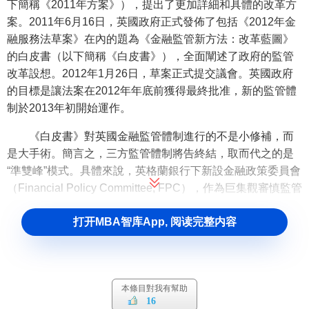
下簡稱《2011年方案》），提出了更加詳細和具體的改革方
案。2011年6月16日，英國政府正式發佈了包括《2012年金
融服務法草案》在內的題為《金融監管新方法：改革藍圖》
的白皮書（以下簡稱《白皮書》），全面闡述了政府的監管
改革設想。2012年1月26日，草案正式提交議會。英國政府
的目標是讓法案在2012年年底前獲得最終批准，新的監管體
制於2013年初開始運作。
《白皮書》對英國金融監管體制進行的不是小修補，而
是大手術。簡言之，三方監管體制將告終結，取而代之的是
“準雙峰”模式。具體來說，英格蘭銀行下新設金融政策委員會
（Financial Policy Committee, FPC），作為巨集觀審慎監管
機構，負責監控和應對系統風險；新設審慎監管局
打开MBA智库App, 阅读完整内容
（Prudential Regulation Authority, PRA），作為英格蘭銀行
的子公司，負責對各類金融機構進行審慎監管；新設金融行
為監管局（Financial Conduct Authority, FCA），負責監管各
類金融機構的業務行為，促進金融市場競爭，並保護消費
本條目對我有幫助
者。換言之，FSA的審慎監管職能和行為監管職能將分別由
16
新設立的PRA和FCA承繼，而後兩者在與巨集觀審慎監管有