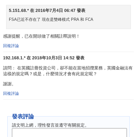
負責。
5.151.68.* 在 2016年7月4日 06:47 發表
2、董事會總顧問辦公室(General Counsel to the
FSA已近不存在了 現在是雙峰模式 PRA 和 FCA
Board)：包括銀行和綜合事務首席顧問，投資事業首席顧
問，保險和友誼協會首席顧問。
感謝提醒，已在開頭做了相關註釋說明！
3、聯絡和FSA公司事務(Communications & Corporate
回複評論
Affairs)：負責媒體聯繫，通信基礎設施，對外公開事務及新
192.168.1.* 在 2018年10月3日 14:52 發表
聞發佈和說明。
請問： 在英國註冊投資公司，卻不能在當地招攬業務，英國金融法有
4、
質量保證
及內部審計(Quality Assurance & Internal
這樣的規定嗎？或是，什麼情況才會有此規定呢？
Audit)：負責外部風險和銀行規則，內部風險以及質量保證、
謝謝。
內部審計的運作。
回複評論
●直接向
首席行政官
負責的部門
5、
首席行政官
辦公室：負責辦公樓、接待和會務、業務
發表評論
活動計劃等。
請文明上網，理性發言並遵守有關規定。
6、財稅部門(Interim Finance)：負責會計事務、
稅收
及