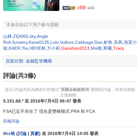
組織機構及主要職能(2000年11月)
59
99
¥
¥
(一)董事會：由財政部任命，包括執行主席一名，
首席行
政官
(Chief Administrative Officer)一名，管理董事(managing
本条目由以下用户参与贡献
director)兩名，董事會成員十九名，共二十三名。董事會主要
山林
,
Zfj3000
,
sky
,
Angle
負責FSA總體政策制定。
Roh
,
funwmy
,
Kane0135
,
Lolo
,
Vulture
,
Cabbage
,
Dan
,
鲈鱼
,
东风
,
泡芙小
姐
,
KAER
,
Yixi
,
HEHE林
,
方小莉
,
Gaoshan2013
,
Mis铭
,
寒曦
,
Tracy
.
(二)職能部門設置。在職能部門設置方面，董事會下設五
個部門，直接向董事會負責。同時在具體職能行使上FSA形
頁面分類
:
金融監管機構
成三大職能板塊，一是
首席行政官
班子，二是負責
金融監督
評論(共3條)
(Fianacial Supervision)的管理董事班子，主要對機構進行監
管；三是負責核准、執行和消費者聯繫的管理董事班子
提示:評論內容為網友針對條目"
英國金融服務局
"展開的討論，與本站觀點
(Authorisation, Enforcement & Consumer Relations)。三套
立場無關。
班子直接向董事會負責。
5.151.68.* 在 2016年7月4日 06:47 發表
FSA已近不存在了 現在是雙峰模式 PRA 和 FCA
(三)具體職能部門：每個職能部門都有相關的董事負責。
回複評論
●直接向董事會負責的部門
Mis铭
(
討論
|
貢獻
) 在 2016年7月4日 14:05 發表
1、
董事會秘書
(Company Secretary)：直接向主席會議