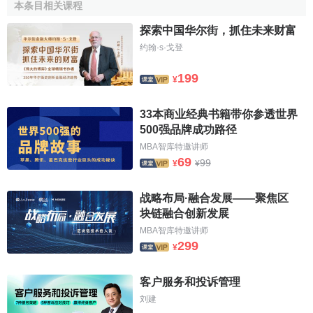
(四)
監督
、防範和打擊
金融犯罪
。
本条目相关课程
探索中国华尔街，抓住未来财富
FSA實現目標的基本原則
约翰·s·戈登
(一)重視成本與效益的
經營觀念
。
199
¥
(二)加速
金融服務業
的改革。
33本商业经典书籍带你参透世界
(三)重視金融管理及金融服務業國際化的本質，維護英國
500强品牌成功路径
的
競爭地位
。
MBA智库特邀讲师
69
99
¥
¥
(四)在加之於公司的負擔和限制，以及對消費者和行業監
管利益之間取得平衡；維持公司合理競爭的價值。
战略布局·融合发展——聚焦区
块链融合创新发展
職責範圍
MBA智库特邀讲师
299
¥
負責監管銀行、保險以及投資事業，包括證券和
期貨
。
與英格蘭銀行(
BOE
)同隸屬財政部，FSA負責金融事業管理，
客户服务和投诉管理
而BOE主要任務維持金融穩定。
刘建