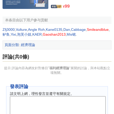
99
增加，增進國民的福利。李斯特關於國家干預主義的思想既
¥
為當時的德國建立福利保障制度奠定了理論基礎，同時也成
為現代“福利國家”論的理論來源。
新曆史學派
的主要代表
施穆
本条目由以下用户参与贡献
勒
(G.Schmoller)、
桑巴特
(W.Sombart)、
瓦格納
(
A.Wagner
)、
Zfj3000
,
Vulture
,
Angle Roh
,
Kane0135
,
Dan
,
Cabbage
,
Smileandblue
,
布歇
(P.Buchez)、
布倫坦諾
(L.J.Brentano)等強調發揮國家的
鲈鱼
,
Yixi
,
泡芙小姐
,
KAER
,
Gaoshan2013
,
Mis铭
.
行政職能
作用，通過賦稅政策實行財富再分配，並通過各種
法令和建立國營企業等措施來實行自上而下的改良，為整個
頁面分類
:
經濟理論
社會謀利益，負起文明和福利的職責。他們關於由國家來實
評論(共0條)
施社會福利的思想，概括起來主要包括以下內容：國家的職
能除了安定社會秩序和發展軍事實力外，一個重要的方面就
提示:評論內容為網友針對條目"
福利經濟理論
"展開的討論，與本站觀點立
是直接干預和控制經濟生活；國家的法令、法規、法律決定
場無關。
著一國經濟發展的進程；國家應該採取一系列措施，實行經
濟和社會改革。如制定工廠立法、
勞動保護
、工廠監督、孤
發表評論
寡老人救濟等法令，實行河流、森林、礦產、鐵路和
銀行
等
請文明上網，理性發言並遵守有關規定。
生產事業的國有化，限制
土地私有制
，改善公共衛生，改革
財政賦稅制度等，以緩和社會矛盾，促進經濟發展。他們積
极參与實際政治活動，於1873年成立了旨在推行改良主義政