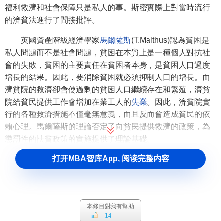
福利救濟和社會保障只是私人的事。斯密實際上對當時流行
的濟貧法進行了間接批評。
英國資產階級經濟學家
馬爾薩斯
(T.Malthus)認為貧困是
私人問題而不是社會問題，貧困在本質上是一種個人對抗社
會的失敗，貧困的主要責任在貧困者本身，是貧困人口過度
增長的結果。因此，要消除貧困就必須抑制人口的增長。而
濟貧院的救濟卻會使過剩的貧困人口繼續存在和繁殖，濟貧
院給貧民提供工作會增加在業工人的
失業
。因此，濟貧院實
行的各種救濟措施不僅毫無意義，而且反而會造成貧民的依
賴心理。馬爾薩斯的理論否定了向貧民提供救濟的政策，為
懲罰性的扶貧政策的實施提供了理論基礎。
打开MBA智库App, 阅读完整内容
英國資產階級經濟學家
李嘉圖
(D.Ricardo)以
馬爾薩斯的
“人口論”
為依據，論述了工人的貧困問題。他認為，勞動市場
上
自由競爭
的結果及工人人口自然率的變化，會使
工資
必然
趨向於最低生活資料的價值。工人貧困是由於人口太多導致
本條目對我有幫助
工資降低。李嘉圖實際上把工人的貧困歸罪於工人自身。“濟
14
貧法……同立法者的善良願望相反，它不是改進窮人的狀