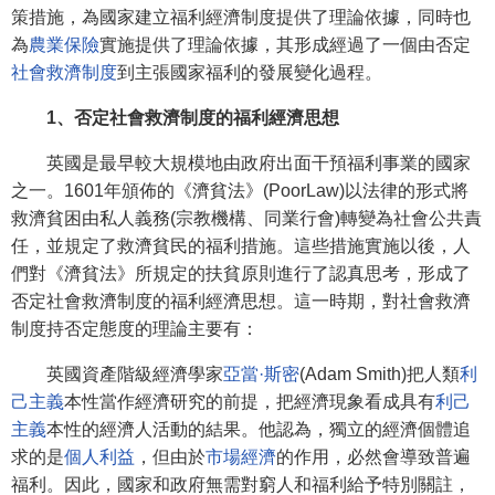
策措施，為國家建立福利經濟制度提供了理論依據，同時也
為
農業保險
實施提供了理論依據，其形成經過了一個由否定
社會救濟制度
到主張國家福利的發展變化過程。
1、否定社會救濟制度的福利經濟思想
英國是最早較大規模地由政府出面干預福利事業的國家
之一。1601年頒佈的《濟貧法》(PoorLaw)以法律的形式將
救濟貧困由私人義務(宗教機構、同業行會)轉變為社會公共責
任，並規定了救濟貧民的福利措施。這些措施實施以後，人
們對《濟貧法》所規定的扶貧原則進行了認真思考，形成了
否定社會救濟制度的福利經濟思想。這一時期，對社會救濟
制度持否定態度的理論主要有：
英國資產階級經濟學家
亞當·斯密
(Adam Smith)把人類
利
己主義
本性當作經濟研究的前提，把經濟現象看成具有
利己
主義
本性的經濟人活動的結果。他認為，獨立的經濟個體追
求的是
個人利益
，但由於
市場經濟
的作用，必然會導致普遍
福利。因此，國家和政府無需對窮人和福利給予特別關註，