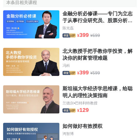
苛刻的條件。建立在否定社會保障功能思想基礎之上的
社會
本条目相关课程
福利制度
的變遷，使貧困的失業者有待救濟的迫切性更加與
金融分析必修课——专门为立志
新的“濟貧法”救濟的局限性產生著矛盾。這種矛盾不僅說明瞭
于从事行业研究员、股票分析
當時的
社會福利制度
需要重新安排，而且說明瞭否定社會保
师、基金经理的你打造
陈光磊
障功能的思想不能適應
工業化
發展的要求。
399
699
¥
¥
2、提倡國家福利的福利經濟思想
北大教授手把手教你学投资，解
决你的财富管理难题
19世紀70年代以後，隨著社會化大生產而出現的失業問
冯科
題，給資本統治以巨大的威脅，工人階級的貧困化及由此產
399
599
¥
¥
生的工人運動的高漲，迫使
資產階級
開始考慮社會福利問
題。這一時期，主張由國家出面來舉辦社會福利的主要理論
斯坦福大学经济学思维课，给聪
有：
明人的理性决策指南
德國
官房學派
(財政學者)
尤斯蒂
(J.Justi)最早提出了“
福利
兰德尔•巴特利特教授
129
¥
國家
”的思想，主張通過國家的
行政權力
來實現福利國家，國
家的
財政支出
是社會福利的基礎。
如何做好有效授权
歷史學派
的直接先驅
李斯特
(F.List)從民族利益出發，主
鸿智博
張
國家干預
，由政府採取保護主義的政策來促進
國民財富
的