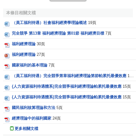
況，而是同時惡化窮人和富人的狀況，不是使貧者富，而是
本條目相關文檔
使富者貧”[1]。
（員工福利待遇）社會福利經濟學理論概述
19頁
法國資產階級經濟學家
薩伊
(J.Say)認為，
自由放任
、自
完全競爭 第13章 福利經濟理論 第01節 福利經濟目標
7頁
由調節、自由競爭能使個人得到最大的滿足，社會不可能產
生全面的
經濟危機
和失業，所有希望工作的人都能得到工
福利經濟理論
30頁
作，貧窮與懶惰有關，是一種自作自受。因此，失業和貧困
福利經濟理論
27頁
是個人不努力的結果，它應由個人而不是由社會(經濟制度)負
責。
國家福利的基本理論
7頁
（員工福利待遇）完全競爭第章福利經濟理論第節帕累托最優效應
15頁
綜上可見，這一時期的經濟學家們實際上認為，低工資
來源於勞動的過度供給，失業是勞動力要素要價過高的結
{人力資源福利待遇體系}完全競爭福利經濟理論帕累托最優效應
15頁
果，貧困則是由於這些力量相互作用的結果，工人階級自己
{人力資源福利待遇體系}完全競爭福利經濟理論帕累托最優效應
15頁
應該學會控制其數量的增長，自己對自身的狀況負責。因
國民福利核算理論和方法
5頁
此，這些建立在個人主義、
功利主義
基礎之上的福利經濟思
想使社會對於貧困、失業的責任逐步讓位於社會對於貧困人
經濟理論中的福利國家
24頁
的壓制。正因為如此，1843年英國通過了新“濟貧法”。該法
更多相關文檔
案採用了更加嚴厲的法則，規定依靠救濟的人必須接受更加