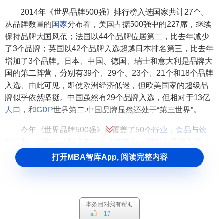
2014年《世界品牌500强》排行榜入选国家共计27个。
从品牌数量的
国家
分布看，美国占据500强中的227席，继续
保持品牌大国风范；法国以44个品牌位居第二，比去年减少
了3个品牌；英国以42个品牌入选超越日本排名第三，比去年
增加了3个品牌。日本、中国、德国、瑞士和意大利是品牌大
国的第二阵营，分别有39个、29个、23个、21个和18个品牌
入选。由此可见，即使欧洲经济低迷，但欧美国家的超级品
牌似乎依然坚挺。中国虽然有29个品牌入选，但相对于13亿
人口
，和
GDP
世界第二,中国品牌显然还处于“第三世界”。
今年《世界品牌500强》共覆盖了50个
行业
，
食品
与
饮
料
行业、传媒行业和汽车行业并驾齐驱，因36个品牌入选成
为今年上榜品牌最多的行业。
零售
、
能源
和互联网行业是
行
打开MBA智库App, 阅读完整内容
业品牌
第二阵营，它们分别拥有23个、21个和20个品牌入
选。虽然传媒行业入选品牌最多，但高昂的
印刷
成本导致
印
刷媒体
的品牌影响力在逐年下滑，
《纽约时报》
、
《时代周
刊》
等世界主流
印刷媒体
的
广告
和发行都在节节败退，导致
本条目对我有帮助
17
这几年的排名逐渐下滑。