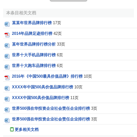
今年新上榜的品牌总计有26个，表现突出的是互联网行
本条目相关文档
业，
共有
6个
新品牌
入选，它们是：综合类
门户网站
腾讯
某某年世界品牌排行榜
17页
(
Tencent
)、
搜索引擎
百度
（
BAIDU
）、
电子商务
阿里巴巴
(
Alibaba
)、社交媒体Instagram、连我(LINE)和网络移动支付
2014年品牌足迹排行榜
42页
服务商正方(Square)。
银行业
新增加了3个品牌，它们是：
西
某年世界品牌排行榜分析
33页
班牙国家银行
(
Santander
)、
俄罗斯联邦储蓄银行
(
Sberbank
)
世界十大手机品牌排行榜
6页
和伊塔乌联合银行(ITAU)。此外，能源行业也新增加了3个品
牌，分别是
意昂集团
(
E.ON
)、中国华信（CEFC）和
菲利普
世界十大跑车品牌排行榜
6页
斯66
（
Phillips 66
）。
2016年《中国500最具价值品牌》排行榜
10页
受
互联网
和
移动设备
的冲击,丹麦音响品牌B&O、美国游
XXXX年中国500具价值品牌排行榜
10页
戏与玩具品牌芭比（Barbie）、美国通讯品牌
摩托罗拉
XXXX中国500具价值品牌排行榜
11页
（
Motorola
）成为今年下滑最大的品牌输家，而
柯达
胶卷
(
Kodak
)、
富士胶片
（
Fujifilm
）和
《读者文摘》
(Reader’s
世界500强在华投资企业社会责任企业排行榜
3页
Digest)等相继跌出500强。值得一提的是去年排名第九位的
世界500强在华投资企业社会责任企业排行榜
3页
日化行业，
宝洁
和
联合利华
等国际巨头因遭遇困境集体陷入
低迷，滑出榜单前十之列，
庄臣
（SCJohnson）、
旁氏
更多相关文档