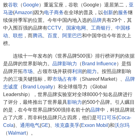
败
谷歌
（
Google
）重返宝座，谷歌（Google）退居第二，
亚
马逊
(
Amazon
)因为
电子商务
在全球的普及，以
创新
的
服务
继
续保持季军的位置。今年中国内地入选的
品牌
共有29个，其
中入围百强的品牌有
CCTV
、
国家电网
、
工商银行
、
中国移
动
、
联想
，而
腾讯
、
百度
、
阿里巴巴
和中国华信今年首次上
榜。
连续十一年发布的《世界品牌500强》排行榜评判的依据
是品牌的世界影响力。
品牌影响力
（
Brand Influence
）是指
品牌开拓
市场
、占领市场并获得
利润
的
能力
。按照品牌影响
力的三项关键指标，即
市场占有率
（Shareof Market）、
品牌
忠诚度
（
Brand Loyalty
）和全球领导力（Global
Leadership），世界品牌实验室对全球8000个知名品牌进行
了评分，最终推出了世界最具
影响力
的500个品牌。引人瞩目
的是，在今年世界品牌500强排名前十的
品牌
中，科技品牌就
占了六席，而非科技品牌只占四席，他们是
可口可乐
(
Coca-
Cola
)、
通用电气
(
GE
)、
埃克森美孚
(
Exxon Mobil
)和
沃尔玛
（
Walmart
）。