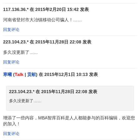
命、
愿景
是核心价值观在企业发展领域的价值追求的具体体
117.136.36.* 在 2015年2月20日 15:42 发表
现，是核心价值观在企业活动中的承载和表现。
河南省登封市大冶镇移动公司骗人！……
中国移动企业文化理念体系的核心内涵是“责任”和“卓
回复评论
越”，体现了中国移动作为企业、中国移动人作为社会中的一
员，将以成为“负责任”和“最优秀”的企业和个人作为自己的追
223.104.23.* 在 2015年11月28日 22:08 发表
求。中国移动企业文化理念体系立足于核心价值观、使命、
多久没更新了……
愿景
，凝结了中国移动人缔造辉煌历史的精神精髓，表达了
回复评论
中国移动对未来的美好憧憬和对事业的坚定信念。这一理念
体系的提出，必将凝聚和激励全集团上下一心、同心同德，
寒曦
(
Talk
|
贡献
) 在 2015年12月1日 10:13 发表
共同实现中国移动新的跨越！
223.104.23.* 在 2015年11月28日 22:08 发表
二、核心价值观
多久没更新了……
中国移动的
核心价值观
“正德厚生 臻于至善”
企业的价值观是企业持久和最根本的信仰，是企业及其
增添了一些内容，MBA智库百科是人人都能参与的百科编辑，欢迎您
的加入！
每一个成员共同的价值追求、价值评价标准和所崇尚的精
神。无论对于企业整体还是员工个体，价值观作为一把标
回复评论