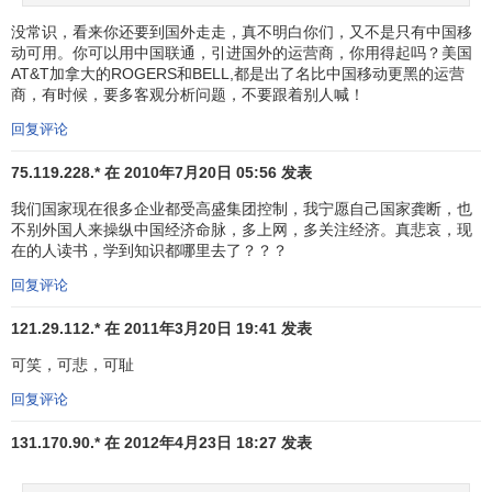
铁通与铁通签订收购协议。中移铁通收购铁通相关目
标资产和业务，收购价格为318.8亿元。根据收购协议
没常识，看来你还要到国外走走，真不明白你们，又不是只有中国移
动可用。你可以用中国联通，引进国外的运营商，你用得起吗？美国
的约定，中移铁通将收购铁通的若干资产、业务及相
AT&T加拿大的ROGERS和BELL,都是出了名比中国移动更黑的运营
关负债并接收相关从业人员。其中，收购的
资产
和业
商，有时候，要多客观分析问题，不要跟着别人喊！
务包括约9.9万皮长公里的全国骨干网络、约182.2万皮
回复评论
长公里的城市光缆、约2471万个IPv4地址资源、房屋
1814项及土地685项、约1198万的固网宽带用户和约
75.119.228.* 在 2010年7月20日 05:56 发表
1829万固话用户(其中含1388万的传统固话用户)。此
我们国家现在很多企业都受高盛集团控制，我宁愿自己国家龚断，也
外，铁通拥有固网运营经验的从业人员约4.7万人。
不别外国人来操纵中国经济命脉，多上网，多关注经济。真悲哀，现
在的人读书，学到知识都哪里去了？？？
2017年12月25日下午中国移动通信集团公司完成公司
回复评论
制改制，并已于近期完成工商变更登记。企业类型由
全民所有制企业
变更为
国有独资公司
。企业名称由“中
121.29.112.* 在 2011年3月20日 19:41 发表
国移动通信集团公司”变更为“中国移动通信集团有限公
可笑，可悲，可耻
司”
回复评论
中国移动企业文化理念体系
131.170.90.* 在 2012年4月23日 18:27 发表
企业价值观
：正德厚生 臻于至善