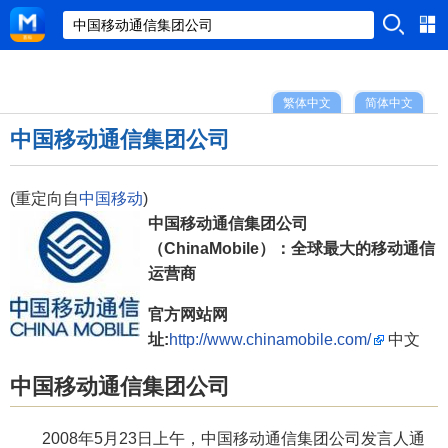
繁体中文
简体中文
中国移动通信集团公司
(重定向自
中国移动
)
中国移动通信集团公司
（ChinaMobile）：全球最大的移动通信
运营商
官方网站网
址:
http://www.chinamobile.com/
中文
中国移动通信集团公司
2008年5月23日上午，中国移动通信集团公司发言人通