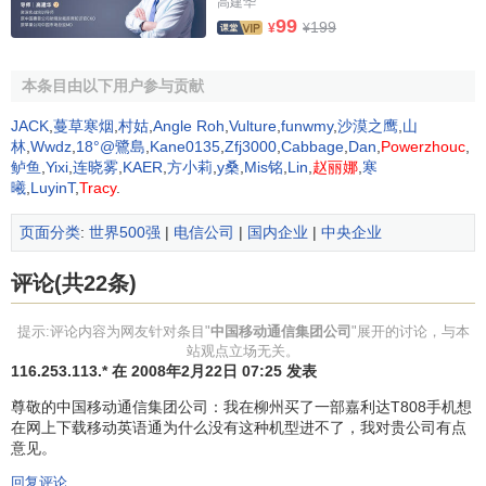
高建华
有限公司，注册地为香港。
99
199
¥
¥
1997年10月22日和23日，中国电信（香港）有限公司
本条目由以下用户参与贡献
在美国纽约证券交易所和香港联合交易所上市。
1998年1月27日，中国电信（香港）有限公司股票成为
JACK
,
蔓草寒烟
,
村姑
,
Angle Roh
,
Vulture
,
funwmy
,
沙漠之鹰
,
山
林
,
Wwdz
,
18°@鷺島
,
Kane0135
,
Zfj3000
,
Cabbage
,
Dan
,
Powerzhouc
,
香港恒生指数成份股。
鲈鱼
,
Yixi
,
连晓雾
,
KAER
,
方小莉
,
y桑
,
Mis铭
,
Lin
,
赵丽娜
,
寒
曦
,
LuyinT
,
Tracy
.
1998年6月4日，中国电信（香港）有限公司正式完成
对江苏移动通信有限责任公司的收购。
页面分类
:
世界500强
|
电信公司
|
国内企业
|
中央企业
1999年11月12日，中国电信（香港）有限公司正式完
评论(共22条)
成对福建、河南、海南等三省移动的收购。
2000年4月20日，中国移动通信集团公司成立，张立贵
提示:评论内容为网友针对条目"
中国移动通信集团公司
"展开的讨论，与本
为总经理，中国电信（香港）有限公司为其全资拥有
站观点立场无关。
116.253.113.* 在 2008年2月22日 07:25 发表
的子公司。
尊敬的中国移动通信集团公司：我在柳州买了一部嘉利达T808手机想
2000年6月28日，中国电信（香港）有限公司更名为中
在网上下载移动英语通为什么没有这种机型进不了，我对贵公司有点
国移动（香港）有限公司。
意见。
2000年11月13日，中国移动（香港）有限公司正式完
回复评论