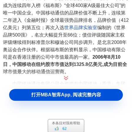
成为连续四年入榜《福布斯》“全球400家A级最佳大公司”的
唯一中国企业。中国移动通信的品牌价值不断上升，连续第
二年进入《金融时报》全球最强势品牌排名，品牌价值（412
亿美元）列第五位；再次入选
世界品牌实验室
编制的《世界
品牌500强》，名次大幅提升至66位；债信评级随国家主权
评级继续得到标准普尔和穆迪公司同步调升。是北京2008年
奥运会合作伙伴。根据福布斯的资料显示，中国移动有限公
司是在香港注册的公司中市值最高的一家。
2006年8月10
日，中国移动在纽约股市市值达到1325.8亿美元,成为目前全
球市值最大的移动通信运营商。
中国移动通信集团公司全资拥有中国移动（香港）集团
有限公司，由其控股的中国移动有限公司在国内31个省（自
打开MBA智库App, 阅读完整内容
治区、直辖市）设立全资子公司，并在香港和纽约上市。目
前，中国移动有限公司是我国在
境外上市公司
中市值最大的
公司之一。中国移动主要经营移动话音、数据、
IP电话
和多
媒体业务，并具有计算机互联网国际联网单位经营权和国际
本条目对我有帮助
出入口局业务经营权。除提供基本话音业务外，还提供传
62