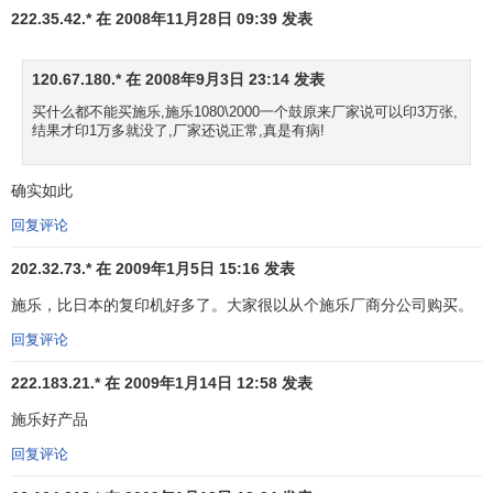
施乐公司新旧标示对比
222.35.42.* 在 2008年11月28日 09:39 发表
如施乐复印机、施乐打印机
等。施乐商标不可用作动
词。"施乐"同时还是企业全
120.67.180.* 在 2008年9月3日 23:14 发表
称"施乐公司(Xerox
买什么都不能买施乐,施乐1080\2000一个鼓原来厂家说可以印3万张,
Corporation)"的简称。为了更好地体现施乐的核心业务－文
结果才印1万多就没了,厂家还说正常,真是有病!
件管理，1994年，公司采用了新的
企业标识
"The Document
Company Xerox"。施乐还采用了像素化的"X"进行市场推广
确实如此
活动。这个标记右上角的马赛克图案表示数码成像技术以及
回复评论
文件在纸张和电子世界的运动。XEROX、施乐、"The
202.32.73.* 在 2009年1月5日 15:16 发表
Document Company"和像素化的"X"标记是施乐公司的
注册
商标
。
施乐，比日本的复印机好多了。大家很以从个施乐厂商分公司购买。
回复评论
222.183.21.* 在 2009年1月14日 12:58 发表
施乐好产品
回复评论