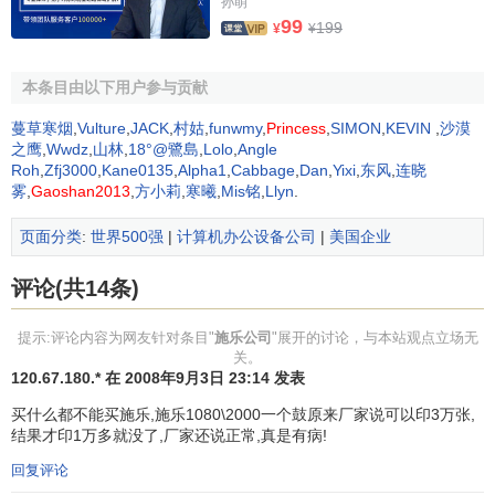
孙萌
20%的回收废物，而质量等同于标准纸张的复印和打印用
99
199
¥
¥
纸。施乐公司的产品全部用可以回收的材料包装。1997年，
施乐公司推出了Document Centre265数码复印机，这是第一
本条目由以下用户参与贡献
台从产品开发的最初阶段就充分考虑了环保需要的同类产
蔓草寒烟
,
Vulture
,
JACK
,
村姑
,
funwmy
,
Princess
,
SIMON
,
KEVIN
,
沙漠
品。其97%的部件被设计成为能够再生处理，84%可以回收
之鹰
,
Wwdz
,
山林
,
18°@鷺島
,
Lolo
,
Angle
重新使用。265数码复印机成为施乐公司"为环境而设计"计划
Roh
,
Zfj3000
,
Kane0135
,
Alpha1
,
Cabbage
,
Dan
,
Yixi
,
东风
,
连晓
的基石。每一年，施乐公司在全球主要的制造工厂中都保持
雾
,
Gaoshan2013
,
方小莉
,
寒曦
,
Mis铭
,
Llyn
.
着
国际标准组织
颁发的ISO 14001认证资格，不断巩固她在
页面分类
:
世界500强
|
计算机办公设备公司
|
美国企业
"
财富
500家" 企业中，作为环保先锋的领导地位。施乐公司的
所有适用产品都符合"能源之星"标准的要求。
评论(共14条)
施乐公司的形象
提示:评论内容为网友针对条目"
施乐公司
"展开的讨论，与本站观点立场无
关。
120.67.180.* 在 2008年9月3日 23:14 发表
"施乐(Xerox)"是一个
著名
商标
和品牌。作为商标，"施
买什么都不能买施乐,施乐1080\2000一个鼓原来厂家说可以印3万张,
乐"只用来标识施乐公司的各种
结果才印1万多就没了,厂家还说正常,真是有病!
产品和服务。"施乐"商标应在
回复评论
名词的前面起到形容的作用：