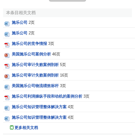
司(Xerox Corporation)"。
本条目相关文档
1999年9月是施乐914(因为它所使用的纸张为9x14英寸
施乐公司
2页
而得名)复印机的四十周年庆典。从1959年到914复印机停产
的1976年，施乐公司一共生产了超过200,00台这个型号的复
施乐公司
2页
印机。1985年，推出914复印机的26年之后，施乐公司宣布
施乐公司的竞争情报
3页
不再续签914复印机的全保维修合同。对于仍然在运行之中的
6,000台914机器，施乐公司将采取材料和人工单独收费的维
美国施乐公司案例分析
46页
修服务方式。今天，施乐914复印机已经成为Smithsonian中
施乐公司审计失败案例剖析
5页
的展示品，成为美国历史的一部分。在世界的有些地方，914
施乐公司审计失败案例剖析
16页
机器仍然在客户的公司中使用，在南美洲，施乐公司还在维
修着若干台914复印机。
美国施乐公司物流绩效标杆
3页
施乐公司的质量。施乐产品一直被许多独立的测试机构
施乐公司利润操纵手段和动机的案例分析
3页
评定为"世界最佳品质"。从1980年起，施乐公司和
富士施乐
施乐公司知识管理整体解决方案
4页
在世界20个国家获得了25个国家质量大奖，其中包括世界上
施乐公司知识管理整体解决方案
4页
最高级别的三项质量奖项：在美国，施乐公司两次荣获
美国
国家质量奖
(
Malcolm Baldrige National Quality Award
)，第
更多相关文档
一次是1989年施乐商业产品和系统，第二次是1997年施乐
商