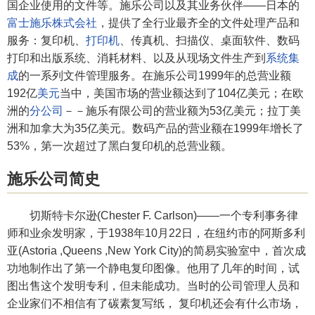
国企业使用的文件等。施乐公司以及其业务伙伴——日本的
富士施乐株式会社
，提供了全行业最齐全的文件处理产品和
服务：复印机、
打印机
、传真机、扫描仪、桌面软件、数码
打印和出版系统、消耗材料、以及从现场文件生产到
系统集
成
的一系列文件管理服务。在施乐公司1999年的总营业额
192亿
美元
当中，美国市场的营业额达到了104亿美元；在欧
洲的
分公司
－－施乐有限公司的营业额为53亿美元；拉丁美
洲和加拿大为35亿美元。数码产品的营业额在1999年增长了
53%，第一次超过了黑白复印机的总营业额。
施乐公司简史
切斯特卡尔逊(Chester F. Carlson)——一个专利事务律
师和业余发明家，于1938年10月22日，在纽约市的阿斯多利
亚(Astoria ,Queens ,New York City)的简易实验室中，首次成
功地制作出了第一个静电复印图像。他用了几年的时间，试
图出售这个发明专利，但未能成功。当时的公司管理人员和
企业家们不相信有了碳素复写纸， 复印机还会有什么市场，