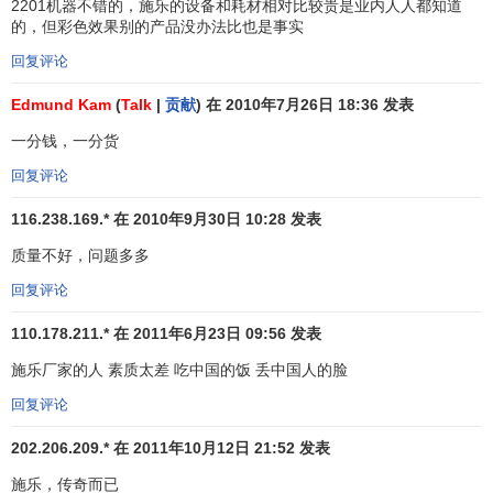
2201机器不错的，施乐的设备和耗材相对比较贵是业内人人都知道
在当前的市场中获得竞争优势，到在未来的市场中树立领导
的，但彩色效果别的产品没办法比也是事实
地位。
回复评论
XR&T的研究是在美国、加拿大、和欧洲的研究中心中，
Edmund Kam
(
Talk
|
贡献
) 在 2010年7月26日 18:36 发表
与
富士施乐
在日本和帕洛阿图的研究合作进行的。尖端技术
一分钱，一分货
的开发在四个技术中心中展开。在1999年，施乐公司在研究
回复评论
和开发中投入了超过9.79亿美元－即1999年总营业额192亿
美元的5.1%。加上富士施乐在研究和开发上所投入的5.55亿
116.238.169.* 在 2010年9月30日 10:28 发表
美元，施乐公司1999年在研究开发方面总共投入了超过15亿
质量不好，问题多多
美元。通过
许可证协议
，XR&T的研究和技术成果也正在不断
对其他公司开放。 1970年，施乐公司建立了帕洛阿图研究中
回复评论
心，这个中心以其简称PARC闻名全球。PARC所面临的挑战
110.178.211.* 在 2011年6月23日 09:56 发表
是构造出未来的办公室，并建立施乐的领导地位。该中心的
施乐厂家的人 素质太差 吃中国的饭 丢中国人的脸
科学家接收了这个挑战：他们开发出了图形用户界面
(graphicuser interface)、客户机/服务器结构和以太网络，从
回复评论
而改变了计算机的本质。随着激光打印技术的问世，他们革
202.206.209.* 在 2011年10月12日 21:52 发表
命性地改变了文件打印的方式，并为施乐公司创造出一个数
十亿美元的激光打印业务。
施乐，传奇而已