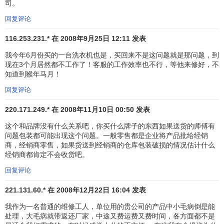
司。
业家精神，从被经营变为
自主经营
，把不可能变为可能，成
回复评论
为自己的
CEO
；
116.253.231.* 在 2008年9月25日 12:11 发表
创新精神
的本质是创造
差异化
的价值。差异化价值的创
造来源于创造新的用户资源。
我今年6月份买的一台洗衣机也是，买回来不是这问题就是那问题，到
现在3个月居然都不工作了！客服的工作效率也不行，等他来修好，不
知道到猴年马月！
两创精神的核心是强调锁定第一竞争力目标。目标坚持
不变，但为实现目标应该以开放的视野，有效整合、运用各
回复评论
方资源。
220.171.249.* 在 2008年11月10日 00:50 发表
利益观：
人单合一
双赢——海尔
永续经营
的保障
这个和品牌没有什么关系吧，你买什么牌子的东西如果送货的师傅有
问题包装都可能出现这个问题。一般零售都是企业将产品批给经销
海尔是所有
利益相关方
的海尔，主要包括创客、用户、
商，经销商零售，如果货送到经销商的仓库包装破损的情况估计什么
股东以及其他利益攸关方。网络化时代，海尔与全球创客、
经销商都肯定不会收货吧。
利益攸关方等共同组成生生不息的生态圈，共赢共享共创价
回复评论
值。只有海尔这个开放的平台生态圈中所有利益相关方持续
221.131.60.* 在 2008年12月22日 16:04 发表
共赢，海尔才有可能实现永续经营。为实现这一目标，海尔
不断进行
商业模式创新
，逐渐形成和完善具有海尔特色的人
我作为一名普通的维修工人，单位用的贵公司的产品中小毛病倒是能
单合一双赢模式，“人”即具有两创精神的员工；“单”即用户价
处理，大毛病就带返还厂家，中途又费运费又费时间，各方面都不是