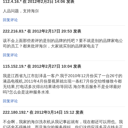
112.4.16.* 在 2012年2月2日 14:06 发表
百强，全球排名较去年提升22位，品牌价值显著提升，生态
品牌持续引领；同时获得BrandZ授予的全球第一个“物联网生
人品问题，支持海尔
态品牌”奖，旨在表彰海尔在全球品牌进化方面的标杆引领。
回复评论
2019年11月17日，2019
彼得·德鲁克
中国管理
论坛在京
222.216.83.* 在 2012年2月17日 20:53 发表
举行。海尔集团凭借对“人单合一”管理模式的卓越探索和实
该不会上面那些差评的是别的品牌的托吧？要不就是别的品牌家电公
践，成为获此项殊荣的9家企业之一。
司的员工？都来批评海尔，大家就买别的品牌家电去了
回复评论
2019年5月30日，2019年Interbrand最佳中国品牌榜发
布，海尔排名第23位，
品牌价值
131.1亿元，同比增长39%，
115.152.19.* 在 2012年2月27日 10:04 发表
品牌价值增速全榜排名第三。
我是江西省九江市彭泽县一客户.我于2010年12月份买了一台26寸的
液晶电视机,2011年4月份显视屏就出现一条杠7月份交绐维修致今都
2019年12月28日，
人民网
主办的人民企业社会责任高峰
无结果,打电话多次得出结果请你等回话.海尔售后服务不是全球最好
论坛暨第十四届人民企业社会责任奖颁奖典礼上，海尔集团
吗?怎么会是这种服务水准.
荣膺第十四届人民企业社会责任奖年度企业奖。
回复评论
2019年6月11日，“2019年BrandZ全球最具价值品牌101
222.180.192.* 在 2012年3月14日 15:12 发表
强”排行榜在纽约正式发布，海尔作为“
物联网
生态品牌”成功
不会啊，我家的海尔洗衣机从我记事起就有，现在都还可以用也。我
登榜，“物联网生态”是今年BrandZ全球榜的新增品类，海尔
们还舍不得换掉。而且海尔的服务很好。你们这些应该多花点钱去正