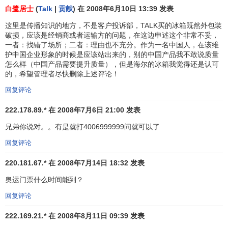
Fumagalli家族宣布，双方已达成协议，将合并青岛海尔和
白鹭居士
(
Talk
|
贡献
) 在 2008年6月10日 13:39 发表
Candy S.p.A公司的业务，海尔将投资4.75亿欧元（约合人民
这里是传播知识的地方，不是客户投诉部，TALK买的冰箱既然外包装
币38.05亿），以进一步加速其在欧洲市场的发展。
破损，应该是经销商或者运输方的问题，在这边申述这个非常不妥，
一者：找错了场所；二者：理由也不充分。作为一名中国人，在该维
2021年11月5日，在海尔集团第八届职工代表大会上，
护中国企业形象的时候是应该站出来的，别的中国产品我不敢说质量
怎么样（中国产品需要提升质量），但是海尔的冰箱我觉得还是认可
72岁的海尔创始人张瑞敏主动提请不再参与新一届董事提
的，希望管理者尽快删除上述评论！
名，国内家电龙头启动交班。大会上，海尔选举产生了新一
届管理委员会和董事局，邀请张瑞敏担任新一届董事局名誉
回复评论
主席，选举周云杰为新一届董事局主席，聘任周云杰为首席
222.178.89.* 在 2008年7月6日 21:00 发表
[2]
执行官、梁海山为总裁。
兄弟你说对。。有是就打4006999999问就可以了
海尔集团企业文化
回复评论
220.181.67.* 在 2008年7月14日 18:32 发表
核心价值
体系
奥运门票什么时间能到？
1、海尔的
核心价值观
回复评论
是非观：永远以用户为是，以自己为非——海尔创造用
222.169.21.* 在 2008年8月11日 09:39 发表
户的动力