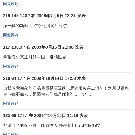
回复评论
人人都是自己的CEO
219.145.140.* 在 2009年7月5日 13:31 发表
康德
说过：“人不是工具，而是目的。”贯穿海尔的发展历
海一样的新鲜,让尔永远满足!_海尔
程，
管理创新
的重点始终关注“人”的
价值实现
，让员工在为用
户创造价值的同时实现自身价值，每个人都成为自己的
回复评论
CEO。在海尔平台创业的小微真正握有“三权”，企业把“决策
117.136.9.* 在 2009年9月16日 21:08 发表
权、用人权和分配权”完全让渡给小微，使小微可以灵活根据
市场变化迅速做出决策，更好地满足用户个性化需求。小微
希望海尔真正引领中国、引领世界
的自演进过程也是自创业、自组织、自驱动，并且按单聚
回复评论
散。
218.64.17.* 在 2009年10月14日 17:58 发表
人人能在海尔平台创业
自我感觉海尔的产品质量是三流的...尽管服务是二流的！之所以很多
企业都不如它，是因为它们都是N流的...（N>=3）
海尔已从传统制造家电产品的
企业转型
为面向全社会孵
回复评论
化创客的平台，所有创业者都可以成为海尔生态圈的一员，
从而形成一个
共同创造
、共同增值、共同盈利的共创共赢生
125.66.178.* 在 2009年10月15日 11:16 发表
态圈。海尔员工和小微的驱动力来自用户付薪，也就是能为
都说自己的企业强，咋就没人明确指出自己的缺陷按
用户创造多大的价值，就能收获多大的增值分享，不再是传
统企业的
岗位薪酬
。另外，小微也受来自社会化资本的驱
回复评论