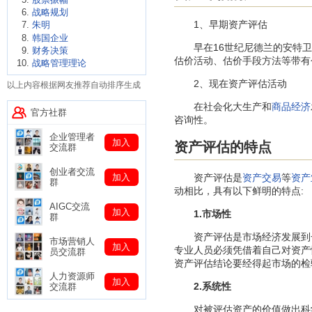
战略规划
1、早期资产评估
朱明
韩国企业
早在16世纪尼德兰的安特卫
财务决策
估价活动、估价手段方法等带有
战略管理理论
2、现在资产评估活动
以上内容根据网友推荐自动排序生成
在社会化大生产和
商品经济
官方社群
咨询性。
企业管理者
加入
资产评估的特点
交流群
创业者交流
加入
资产评估是
资产交易
等
资产
群
动相比，具有以下鲜明的特点:
AIGC交流
加入
1.市场性
群
资产评估是市场经济发展到一定
市场营销人
加入
专业人员必须凭借着自己对资产
员交流群
资产评估结论要经得起市场的检
人力资源师
加入
2.系统性
交流群
对被评估资产的价值做出科学