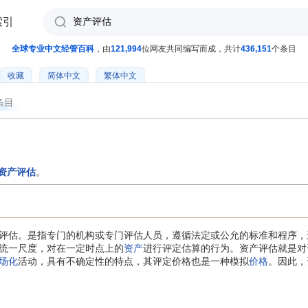
索引
全球专业中文经管百科
，由
121,994
位网友共同编写而成，共计
436,151
个条目
收藏
简体中文
繁体中文
条目
）
资产评估
。
评估。是指专门的机构或专门评估人员，遵循法定或公允的标准和程序，
统一尺度，对在一定时点上的
资产
进行评定估算的行为。资产评估就是对
场化
活动，具有不确定性的特点，其评定价格也是一种模拟
价格
。因此，