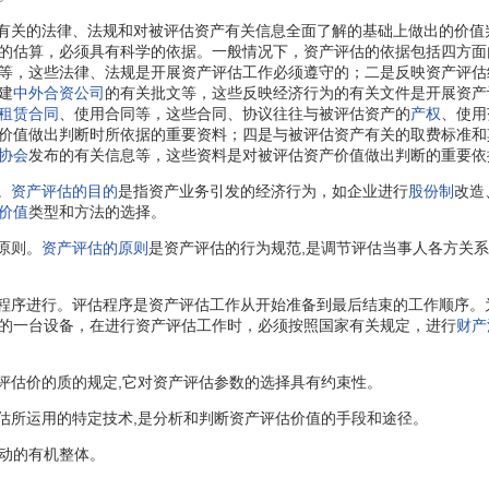
有关的法律、法规和对被评估资产有关信息全面了解的基础上做出的价值
的估算，必须具有科学的依据。一般情况下，资产评估的依据包括四方面
等，这些法律、法规是开展资产评估工作必须遵守的；二是反映资产评估
建
中外合资公司
的有关批文等，这些反映经济行为的有关文件是开展资产
租赁合同
、使用合同等，这些合同、协议往往与被评估资产的
产权
、使用
价值做出判断时所依据的重要资料；四是与被评估资产有关的取费标准和
协会
发布的有关信息等，这些资料是对被评估资产价值做出判断的重要依
。
资产评估的目的
是指资产业务引发的经济行为，如企业进行
股份制
改造
价值
类型和方法的选择。
原则。
资产评估的原则
是资产评估的行为规范,是调节评估当事人各方关
程序进行。评估程序是资产评估工作从开始准备到最后结束的工作顺序。
的一台设备，在进行资产评估工作时，必须按照国家有关规定，进行
财产
评估价的质的规定,它对资产评估参数的选择具有约束性。
所运用的特定技术,是分析和判断资产评估价值的手段和途径。
动的有机整体。