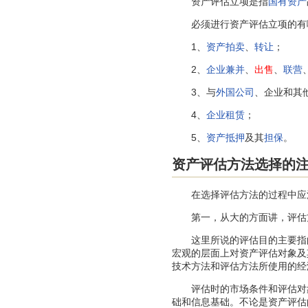
资产评估立项是指
国有资产
必须进行资产评估立项的有
1、
资产拍卖
、
转让
；
2、
企业兼并
、
出售
、
联营
3、与
外国公司
、企业和其
4、
企业租赁
；
5、
资产抵押
及其
担保
。
资产评估方法选择的
在选择评估方法的过程中应
第一，从大的方面讲，评估方
这里所说的评估目的主要指的
宏观的层面上对资产评估对象及
技术方法和评估方法所使用的经
评估时的市场条件和评估对象
础和信息基础。不论是资产评估