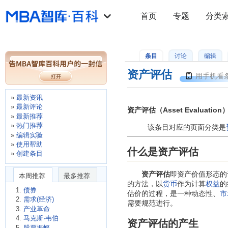
首页
专题
分类
条目
讨论
编辑
资产评估
用手机看
最新资讯
最新评论
资产评估（Asset Evaluation
最新推荐
热门推荐
该条目对应的页面分类是
编辑实验
使用帮助
什么是资产评估
创建条目
资产评估
即资产价值形态的
本周推荐
最多推荐
的方法，以
货币
作为计算
权益
的
债券
估价的过程，是一种动态性、
市
需求(经济)
需要规范进行。
产业革命
马克斯·韦伯
资产评估的产生
股票振幅