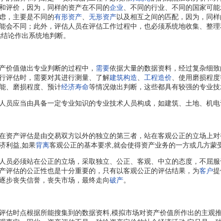
和评价，因为，同样的资产在不同的
企业
、不同的行业、不同的国家可能
虑，主要是不同的
有形资产
、
无形资产
以及相互之间的匹配，因为，同样
能会不同；此外，评估人员在评估工作过程中，也必须系统地收集、整理
估结论作出系统地判断。
价值做出专业判断的过程中，
需要
依据大量的数据资料，经过复杂细致
行评估时，需要对其进行测量、了解
建筑构造
、
工程造价
、使用磨损程度
能、磨损程度、预计
经济寿命
等情况做出判断，这些都具有较强的专业技
员应当由具备一定专业知识的专业技术人员构成，如建筑、土地、机电
资产评估是由交易双方以外的独立的第三者，站在客观公正的立场上对
济利益,如果
背离
客观公正的基本要求,就会使得资产业务的一方或几方蒙
员必须站在公正的立场，采取独立、公正、客观、中立的态度，不屈服
产评估的公正性也是十分重要的，只有以客观公正的评估结果，为
客户
提
逐步丧失信誉，丧失市场，最终走向
破产
。
估时点根据所能搜集到的数据资料,模拟市场对资产价值所作出的主观推