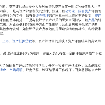
判断。资产评估是由专业人员对被评估资产在某一时点的价值量大小所
内容，一是与资产评估相关的法律、法规，如
公司法
、
国有资产
评估管
经济行为的文件，如有关
证券管理
部门同意公司上市的有关批文、
资产
评估的基本前提；三是与被评估资产相关的重大合同协议，如
产品
的销
范围、对企业盈利的贡献等方面产生影响，从而影响被评估资产的价
其他参考资料，如被评估资产所在地的房屋建筑物造价标准、各种费率
据。
、
上市
、
资产抵押
贷款
等。资产评估目的反映了资产评估结果的具体用
系、处理评估业务的行为准则，评估人员只有在一定的评估原则指导下做
为了保证资产评估结果的科学性，任何一项资产评估业务，无论是规模
清查
、
市场调研
、评定估算、验证结果等工作程序，否则将影响资产评