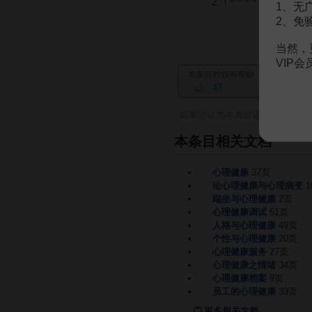
↑
阳泽.心理健康
1、无
2、免
当然，
VIP
本条目对我有帮助
47
如果您认为本条目还有待完善，
本条目相关文档
心理健康
37页
论心理健康与心理病变
1
端坐与心理健康
2页
心理健康调试
51页
人格与心理健康
49页
个性与心理健康
20页
心理健康服务
27页
心理健康之情绪
34页
心理健康档案
9页
员工的心理健康
33页
更多相关文档