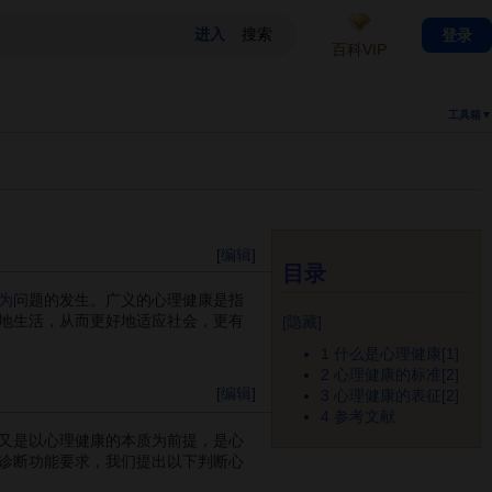
登录
百科VIP
工具箱▼
[
编辑
]
目录
为
问题的发生。广义的心理健康是指
地生活，从而更好地适应社会，更有
[
隐藏
]
1
什么是心理健康[1]
2
心理健康的标准[2]
[
编辑
]
3
心理健康的表征[2]
4
参考文献
又是以心理健康的本质为前提，是心
诊断功能要求，我们提出以下判断心