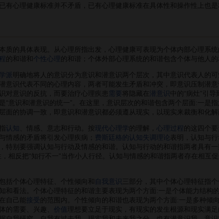
已有心理健康标准并不矛盾，已有心理健康标准在具体性和操作性上也是
质的具体表现。从心理所指出发，心理健康可表现为个体内部心理系统
程
的和谐和
个性心理
的和谐；个体外部心理系统的和谐包含个体与他人的
学派
明确地将人的意识分为意识和潜意识两个层次，其中意识代表人的可
潜意识代表不同的心理内容，两者可能发生矛盾和冲突，即意识压制潜意
识对意识的反抗，而要治疗心理疾患
需要
将隐藏在
潜意识
中的“病灶”引
是“意识和潜意识的统一”。在这里，意识层次的和谐包含两个层面:一是
层面的协调一致，即意识和潜意识都必须遵从现实，以现实来裁衡和化解
指
认知
、情感、意志和行动。按
现代心理学
的理解，
心理过程
的这四个要
与情感的矛盾将引发心理疾病；
费斯廷格的认知失调理论
表明，认知与行
，特别要强调认知与行动及情感的和谐。认知与行动的和谐指两者具有一
性，相反把“知行不一”当作小人行径。认知与情感的和谐指两者存在相互
包括个体心理特征、个性倾向和
自我意识
三部分，其中个体心理特征指个
知和看法。个体心理特征的和谐主要表现为两个方面:一是个体能力结构
在自己能
接受
的范围内。个性倾向的和谐也表现为两个方面:一是多种倾
体的需要、兴趣、
价值
理想要立足于现实，有现实的发生根源和现实满足
据自我研究，自我有过去我、现实我和未来我之分，也有潜意识我、意识