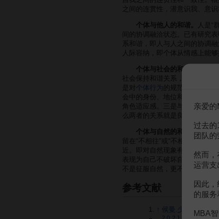
之间的连贯性，潜意识我、意识
个体与他人的和谐。
人是“
间的协调融洽状态。已有研究表
系和谐，即人与人之间的协调融
人际容纳，即个体从情感上能够
个体与社会的和谐。
个体生
社会保持和谐关系，但这种和谐
是对
个体行为
的规范和约束，两
会中的身份、地位和
职业
等构成
亲爱的
角色适应感。三是与社会团体的
么两者的关系就是良性的。
过去的
个体与自然的和谐。
人来自
团队的
留在“不相往”或“不相害”层面
近。即对自然现象有正确的认知
然而，
表现为自己不破坏自然，积极建
运营支
不是征服自然，更不是破坏自然
因此，
参考文献
的服务
↑
侯曼.少年儿童心
MBA智
2.0
2.1