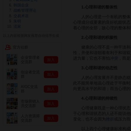
韩国企业
1.心理和谐的整体性
战略管理理论
交易术语
人的心理是一个有机的整体，
朱明
心理成分或要素的良好机能状态
流家
着心理的全部，故心理的整体和
以上内容根据网友推荐自动排序生成
2.心理和谐的积极性
健康的心理不是一种平淡和不
官方社群
性，并使和谐朝着有利于和谐双
企业管理者
进力量；它也不害怕
冲突
，而是
加入
交流群
3.心理和谐的动态性
创业者交流
加入
群
人的心理发展并不是静态稳定
此不能简单地说心理处于平衡时
AIGC交流
向更高水平的和谐；而当心理的
加入
群
4.心理和谐的持续性
市场营销人
加入
员交流群
心理健康既是一种心理状态，
于心理和谐状态的人还不能说他
人力资源师
加入
变化，也不会因为
挫折
或压力而
交流群
以上四个心理健康标准构成一