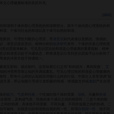
本文心理健康标准的良好补充。
[
编辑
]
的和谐和个体外部心理系统的和谐两部分。其中个体内部心理系统的和
和谐、个体与社会的和谐以及个体与自然的和谐。
觉察的、可理性判断的心理层，而
潜意识
则代表难以觉察的、情感的、
识，潜意识逆反意识。精神分析的
临床研究
表明，个体的许多心理疾患
导到意识层面来解决。可见意识层次的和谐是心理健康的重要指标，精神
指意识和潜意识处于沟通状态，即将潜意识引导到意识层面予以分析和了
两者的冲突并趋于协调统一。
素相互影响、彼此制约。这意味着它们之间“和则俱兴，离则双败”。
艾
动的冲突将导致认知的失调或紊乱。可见心理过程的和谐是心理健康的
致性，即有什么样的认知就应伴随什么样的行动。中国古人非常强调“知
促进关系，即认知能引导或引发积极的情感，情感能支持或
激励
产生合理
体的
能力
、
气质
和
性格
；个性倾向指个体的需要、
动机
、兴趣和
价值
的全面性，及构成气质、性格的各个成分之间的相容性；二是个体的能
向之间的协调，具体指不同需要、不同兴趣、不同价值观之间的协调。二
的可能性。自我意识的和谐指自我的同一性，所谓
自我同一性
，指不同
我与道德我之别。自我意识的和谐主要表现为过去我、现实我和未来我