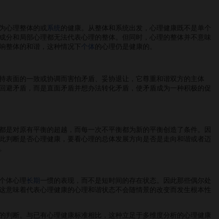
为心理整体的或
系统
的健康。从整体和系统出发，心理健康既不是单个
成分和局部心理都无法代表心理的整体。但同时，心理的整体并不意味
响整体的和谐，这种情况下
个体
的心理仍是健康的。
持表面的一致或协调而害怕矛盾、妥协退让，它尊重和谐双方的主体
回避矛盾，而是直面矛盾并想办法转化矛盾，使矛盾成为一种积极的促
都是对原有平衡的超越，而每一次不平衡都为新的平衡创造了条件。因
此判断是否心理健康，要看心理的总体发展方向是否是走向和谐或者迈
。
个体心理
长期
一惯的表现，而不是短时间的存在状态。因此那些偶尔处
这意味着代表心理健康的心理和谐状态不会随情景的改变而发生根本性
的判断。与已有心理健康标准相比，这种立足于多维度分析的心理健康