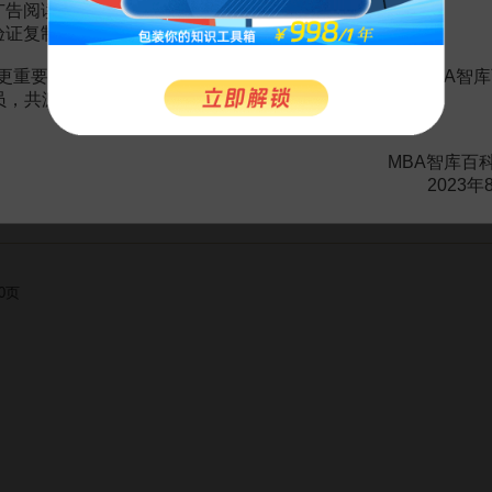
观的审视与再建[J].西南大学学报(社会科学版)，2010(3)
广告阅读；
验证复制。
更重要的是长期以来您对百科频道的支持。诚邀您加入MBA智库
会员，共渡难关，共同见证彼此的成长和进步！
赏
MBA智库APP
MBA智库百
。
需要补充新内容或修改错误内容，请
编辑条目
或
投诉举报
2023年
0页