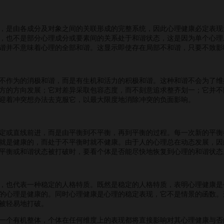
是由各成分及对象之间的关联形成的完整系统，因此心理健康必定表现
，也不是部分心理成分或要素间的关系处于和谐状态，这是因为单个心理
谐并不意味着心理的全部和谐。这显示即使存在局部不和谐，只要不致影
作为的消极和谐，而是有生机和活力的积极和谐。这种和谐不会为了维
方的方向发展；它对差异采取包容态度，而不刻意追求整齐划一；它并不
迎着冲突想办法去克服它，以最大限度地消除冲突的负面影响。
或直线前进，而是由平衡到不平衡，再到平衡的过程。每一次新的平衡
就是健康的，而处于不平衡时就不健康。由于人的心理总在动态发展，因
平衡或和谐状态被打破时，要看个体是否能尽快地恢复到心理的和谐状态
也代表一种稳定的人格特质。既然是稳定的人格特质，表明心理健康是
的心理是健康的。同时心理健康是心理的稳定表现，它不是情景的函数。
被轻易地打破。
个有机整体，个体在任何维度上的表现都将直接影响对其心理健康与否