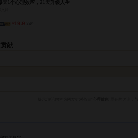
每天1个心理效应，21天升级人生
张文静
19.9
49
¥
¥
与贡献
提示:评论内容为网友针对条目"
心理健康
"展开的讨论，
守有关规定。