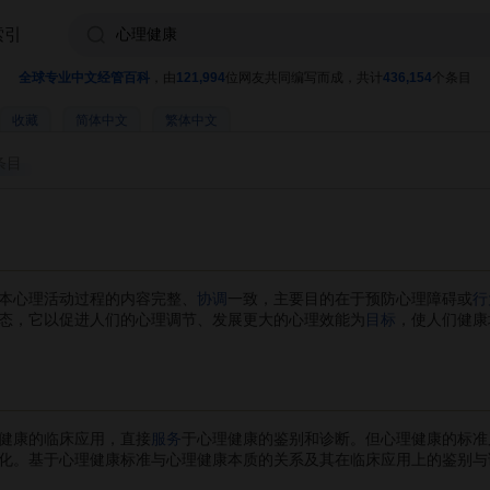
索引
全球专业中文经管百科
，由
121,994
位网友共同编写而成，共计
436,154
个条目
收藏
简体中文
繁体中文
条目
本心理活动过程的内容完整、
协调
一致，主要目的在于预防心理障碍或
行
态，它以促进人们的心理调节、发展更大的心理效能为
目标
，使人们健康
健康的临床应用，直接
服务
于心理健康的鉴别和诊断。但心理健康的标准
化。基于心理健康标准与心理健康本质的关系及其在临床应用上的鉴别与