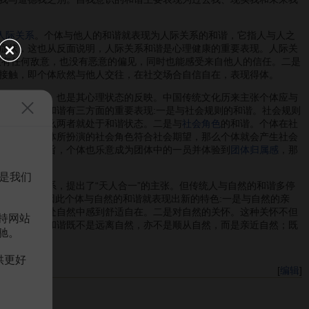
人际关系
。个体与他人的和谐就表现为人际关系的和谐，它指人与人之
症状，这也从反面说明，人际关系和谐是心理健康的重要表现。人际关
没有任何敌意，也没有恶意的偏见，同时也能感受来自他人的信任。二是
接触，即个体欣然与他人交往，在社交场合自信自在，表现得体。
其生存状态，也是其心理状态的反映。中国传统文化历来主张个体应与
体与社会的和谐有三方面的重要表现:一是与社会规则的和谐。社会规则
会规则，那么两者就处于和谐状态。二是与
社会角色
的和谐。个体在社
水平，而个体所扮演的社会角色符合社会期望，那么个体就会产生社会
和接纳的宗旨，个体也乐意成为团体中的一员并体验到
团体归属感
，那
是我们
然的和谐关系，提出了“天人合一”的主张。但传统人与自然的和谐多停
害”已显被动。因此个体与自然的和谐就表现出新的特色:一是与自然的亲
切，同时身处自然中感到舒适自在。二是对自然的关怀。这种关怀不但
持网站
体与自然的和谐既不是远离自然，亦不是顺从自然，而是亲近自然；既
驰。
供更好
[
编辑
]