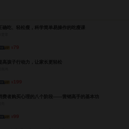
正确吃、轻松瘦，科学简单易操作的吃瘦课
张雯霏
79
¥
提高孩子行动力，让家长更轻松
何燕鸿
199
¥
消费者购买心理的八个阶段——营销高手的基本功
柯亮
99
¥