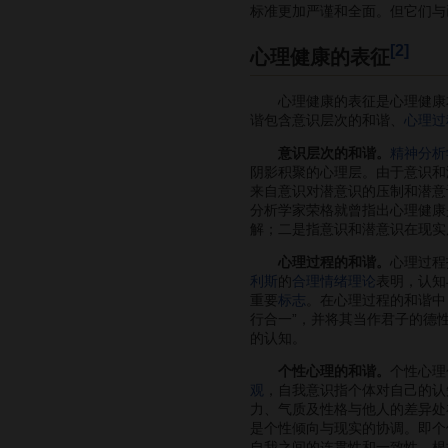
标准更加严谨和全面。但它们与
[2]
心理健康的表征
心理健康的表征是心理健康本
谐包含意识层次的和谐、
心理过
意识层次的和谐。
精神分析
阴影积聚的心理层。由于意识和
来自意识对潜意识的压制和潜意
分析学家荣格就曾指出心理健康
解；二是指意识和潜意识在现实
心理过程的和谐。
心理过程
利斯
的
合理情绪理论
表明，认知
重要
标志
。在心理过程的和谐中
行合一”，并将其当作君子的德
的认知。
个性心理的和谐。
个性心理
观
，自我意识指个体对自己的认
力、气质及性格与他人的差异处
是个性倾向与现实的协调。即个
自我之间的连贯性和一致性。根