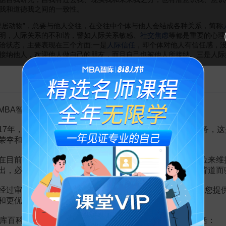
我和道德我之间的一致性。
群居动物”，总要与他人交往，在交往中个体与他人会结成各种关系，简称
明，人际关系的不和谐，譬如人际关系敏感、
社交焦虑
等都是重要的心理
洽状态，主要表现在三个方面:一是
人际信任
，即个体对他人有信任感，
接纳他人，欢迎他人做自己的朋友，而且自己也被他人所接纳。三是人际
活于社会中，总会与社会发生千丝万缕的联系。个体与社会的联系既代表
告MBA智库百科用户的一封信
常常是个体对社会的单方面适应，具有明显的消极性。在现代文化中，个
者容易产生对立。但如果社会规则考虑到了
个人利益
，个人接受和遵从社
了其社会角色。如果社会赋予个体的社会角色适合个体的个性倾向与能力
MBA智库百科用户：
和谐。个体在社会生活中总要分属不同的团体，如果团体对个体抱持开放
17年，百科频道一直以免费公益的形式为大家提供知识服务，这
于自然，受恩于自然，最终又要回归自然。因此中国传统文化强调人与自
荣幸和骄傲。
。在现代社会，人与自然的接触广泛而深入，“不相往”已不切实际，“不相
，喜欢和自然接触，对自然的奥秘有好奇心，能够感受到自然的美丽和亲
在目前越来越严峻的经营挑战下，单纯依靠不断增加广告位来维
设自然，也表现为阻止他人对自然的侵犯，积极参与自然保护。总之，个
出，必然会越来越影响您的使用体验，这也与我们的初衷背道而
，而是关怀自然。
经过审慎地考虑，我们决定推出VIP会员收费制度，以便为您提
和更优质的内容。
理健康的标准，人民教育出版社
库百科VIP会员（9.9元 / 年，
点击开通
），您的权益将包括：