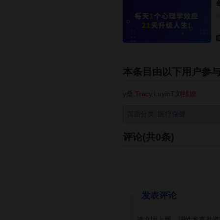
本条目由以下用户参
y桑
,
Tracy
,
LuyinT
,
刘维燎
.
页面分类
:
医疗保健
评论(共0条)
发表评论
请文明上网，理性发言并遵