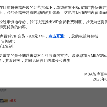
刘建
在目前越来越严峻的经营挑战下，单纯依靠不断增加广告位来维
出，必然会越来越影响您的使用体验，这也与我们的初衷背道而
59
99
¥
¥
经过审慎地考虑，我们决定推出VIP会员收费制度，以便为您提
市值管理-PE与上市公司的合作
和更优质的内容。
王钊
库百科VIP会员（9.9元 / 年，
点击开通
），您的权益将包括：
广告阅读；
79
199
¥
¥
验证复制。
零售课35讲，“百货达人”带你做好零售
更重要的是长期以来您对百科频道的支持。诚邀您加入MBA智库
会员，共渡难关，共同见证彼此的成长和进步！
厉玲
99
¥
MBA智库百
2023年
礼赢职场·15节精品商务礼仪课
胡雯倩
68
¥