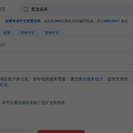
索引
全球专业中文经管百科
，由
121,994
位网友共同编写而成，共计
436,154
个条目
收藏
简体中文
繁体中文
条目
满足客户多元化、多样化的服务需要，通过
整合
服务能力
，提供支持性、
价值
。
。你可以通过
编辑或修订
扩充其内容。