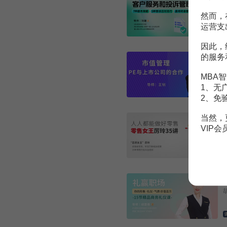
然而，
运营支
因此，
的服务
MBA智
1、无
2、免
当然，
VIP