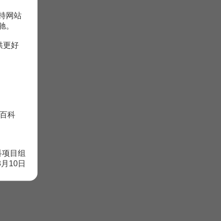
持网站
驰。
供更好
百科
科项目组
8月10日