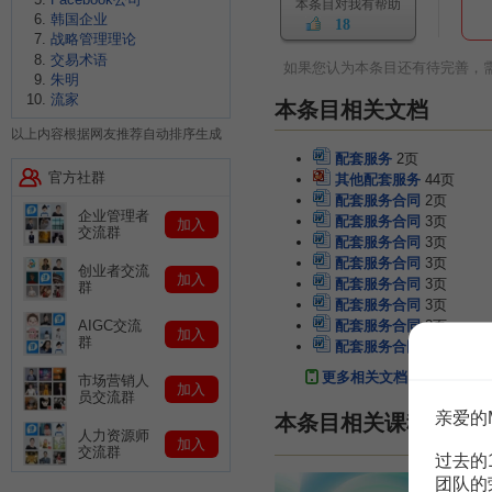
本条目对我有帮助
韩国企业
18
战略管理理论
交易术语
如果您认为本条目还有待完善，
朱明
流家
本条目相关文档
以上内容根据网友推荐自动排序生成
配套服务
2页
官方社群
其他配套服务
44页
配套服务合同
2页
企业管理者
配套服务合同
3页
加入
交流群
配套服务合同
3页
配套服务合同
3页
创业者交流
加入
配套服务合同
3页
群
配套服务合同
3页
配套服务合同
3页
AIGC交流
加入
群
配套服务合同
7页
更多相关文档
市场营销人
加入
员交流群
亲爱的
本条目相关课程
人力资源师
加入
交流群
过去的
团队的