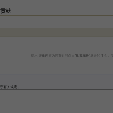
与贡献
提示:评论内容为网友针对条目"
配套服务
"展开的讨论，
守有关规定。