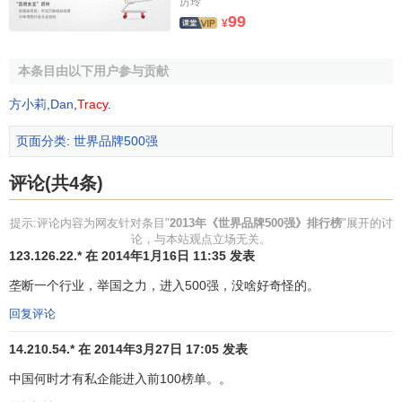
厉玲
国消费者对中国品牌的信心,还
需要
多长时间来重建?哪些行
99
¥
业可以率先复苏？
哈佛商学院
约翰·戴腾(John Deighton)教授
预测
，10年内，中国的家用电器将成为世界上最好的；而
耶
本条目由以下用户参与贡献
鲁大学管理学院
莱维·多尔(Ravi Dhar)教授认为，当中国拥有
一些全球品牌后，必将帮助建立整体的“中国品牌”。就好像以
方小莉
,
Dan
,
Tracy
.
三星
为代表的韩国电子带动了“韩国品牌”，瑞士手表带动了
页面分类
:
世界品牌500强
“瑞士品牌”。
世界品牌实验室主席、
诺贝尔经济学奖
得主
罗伯特·蒙代
评论(共4条)
尔
(Robert Mundell)教授分析说，“一个国家的整体品牌形象作
提示:评论内容为网友针对条目"
2013年《世界品牌500强》排行榜
"展开的讨
为一种战略性竞争资源，愈来愈受到各国政治和商业首脑的
论，与本站观点立场无关。
重视。如美国、法国、德国等国的
跨国公司
在
全球营销
过程
123.126.22.* 在 2014年1月16日 11:35 发表
中，往往能享受到因品牌所带来的
溢价
。欧洲众多奢侈品品
垄断一个行业，举国之力，进入500强，没啥好奇怪的。
牌在2013年世界品牌500强榜单中出现了不同程度的下滑，
回复评论
可能是因为中国领导人严厉打击腐败的成效，奢侈品是名
酒、名表、名包等与礼品馈赠联系紧密的品牌，对于中国官
14.210.54.* 在 2014年3月27日 17:05 发表
员来说，变成了一个不光彩的词汇”。
中国何时才有私企能进入前100榜单。。
2013年度《世界品牌500强》的完全榜单和分析报告，