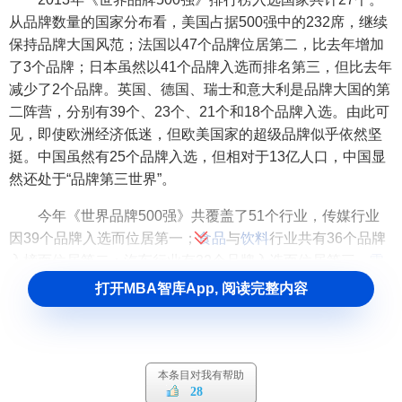
从品牌数量的国家分布看，美国占据500强中的232席，继续
保持品牌大国风范；法国以47个品牌位居第二，比去年增加
了3个品牌；日本虽然以41个品牌入选而排名第三，但比去年
减少了2个品牌。英国、德国、瑞士和意大利是品牌大国的第
二阵营，分别有39个、23个、21个和18个品牌入选。由此可
见，即使欧洲经济低迷，但欧美国家的超级品牌似乎依然坚
挺。中国虽然有25个品牌入选，但相对于13亿人口，中国显
然还处于“品牌第三世界”。
今年《世界品牌500强》共覆盖了51个行业，传媒行业
因39个品牌入选而位居第一；
食品
与
饮料
行业共有36个品牌
入榜而位居第二；汽车行业有32个品牌入选而位居第三。
零
售
、
数码
与
家电
和
能源
行业是
行业品牌
第二阵营，它们分别
打开MBA智库App, 阅读完整内容
拥有24个、21个和20个品牌入选。虽然传媒行业入选品牌最
多，但高昂的印刷成本导致
印刷媒体
的品牌影响力在逐年下
滑，即使是发行多个国家的跨国印刷媒体
《新闻周刊》
和
《读者文摘》
，都得面对停刊或
破产
的结局。
《时代周刊》
本条目对我有帮助
28
和
《纽约时报》
的
广告
和发行数量也
节节败退
，导致这几年