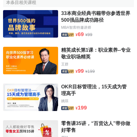
值得一提的是
柯达
，从1888年第一部柯达照相机上市开始，
本条目相关课程
柯达神话一度延续了上百年。柯达首先发明了数码摄影技
33本商业经典书籍带你参透世界
术，但自己却错过了数码摄影领域的诸多机遇，最终数码摄
500强品牌成功路径
影摧毁了该
公司
以胶卷为主的
商业模式
。
MBA智库特邀讲师
69
99
¥
¥
2013年度《世界品牌500强》的平均年龄达到98.71岁，
其中100岁以上的“
老字号
”达217个。最古老的品牌是英国的
精英成长第1课：职业素养--专业
牛津大学
，迄今已经有917年历史，
剑桥大学
、
哈佛大学
因为
敬业职场精英
分别拥有804年和377年历史而分别位居最古老品牌的第二和
王群
第三。中国入选的25个品牌中只有
青岛啤酒
(110岁)和
中国银
99
199
¥
¥
行
(101岁)超越百龄。依行业来看，教育类品牌最古老，平均
年龄为323.17岁。而科技品牌最年轻，如
YouTube
、
推特
OKR目标管理法，15天成为管
(
Twitter
)和
脸书
(
Facebook
)等品牌从建立至今不到10年的时
理高手
间，却都拥有几亿用户，并成为世界级品牌。
姚琼
199
¥
世界品牌实验室研究发现，16世纪末17世纪初，欧洲曾
经掀起过“中国潮”，中国的丝绸、器具和工业制品因为质量精
零售课35讲，“百货达人”带你做
美，逐渐由皇室的
奢侈品
转为欧洲人民的日常消费品。今
好零售
天，欧美消费者对中国商品的崇拜之风已经不再。那么，外