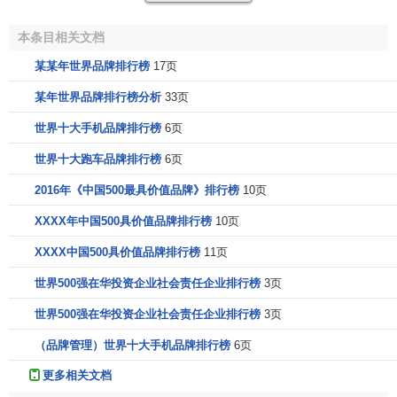
的排名逐渐下滑。
本条目相关文档
今年新上榜的品牌总计有27个，表现突出的是
互联网
行
某某年世界品牌排行榜
17页
业，共有5个
新品牌
入选，它们是：社交媒体邻客音
(LinkedIn)、旅游网站价格在线(Priceline)、信息存储商
易安
某年世界品牌排行榜分析
33页
信
(
EMC
)、在线支付网站
贝宝
(
Paypal
)和旅行顾问网站
世界十大手机品牌排行榜
6页
TripAdvisor。航空行业新增加了3个品牌，它们是：阿联酋航
世界十大跑车品牌排行榜
6页
空(Emirates Airlines)、联合大陆(United Continental)和
空中
客车
(
Airbus
)。此外，汽车行业也新增加了2个品牌，分别是
2016年《中国500最具价值品牌》排行榜
10页
特斯拉
(
Tesla
)和
劳斯莱斯
(
Rolls-Royce
)。特别是电动汽车的
XXXX年中国500具价值品牌排行榜
10页
倡导者特斯拉，今年开启了豪华型电动汽车的
市场
，一夜之
间赢得了大量
消费者
的青睐和赞誉。
XXXX中国500具价值品牌排行榜
11页
世界500强在华投资企业社会责任企业排行榜
3页
今年最大的品牌输家是
诺基亚
(
Nokia
),下滑了149名。因
为
战略
摇摆不定，行动迟缓，错失智能机的良机，从2000年
世界500强在华投资企业社会责任企业排行榜
3页
3030亿
欧元
市值
到今年71.7亿
美元
被出售，直接印证了“没有
（品牌管理）世界十大手机品牌排行榜
6页
品牌能成常胜将军”。柯达胶卷(
Kodak
)、礼来制药(EliLilly)和
百代娱乐(EMI)等，它们都跌出了世界品牌500强榜单。特别
更多相关文档