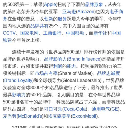
的500强第一；苹果(
Apple
)扭转了下滑的
品牌形象
，从去年
的第四名荣升为今年的亚军；
亚马逊
(
Amazon
)也因为
电子商
务
在全球的普及，以
创新
的
服务
跃居为今年的季军。今年中
国内地入选的
品牌
共有
25个，其中入围百强的品牌有
CCTV
、
国家电网
、
工商银行
、
中国移动
，而
新华社
和
中国
铁建
今年首次上榜。
连续十年发布的《世界品牌500强》排行榜评判的依据是
品牌的世界影响力。
品牌影响力
(
Brand Influence
)是指品牌开
拓市场、占领市场并获得
利润
的
能力
。按照品牌影响力的三
项关键指标，即
市场占有率
(Share of Market)、
品牌忠诚度
(
Brand Loyalty
)和全球领导力(Global Leadership)，世界品牌
实验室对全球8000个知名品牌进行了评分，最终推出了世界
最具
影响力
的500个品牌。引人瞩目的是，在今年世界品牌
500强排名前十的品牌中，科技品牌就占了六席，而非科技品
牌只占四席，他们是
可口可乐
(
Coca-Cola
)、
通用电气
(
GE
)、
麦当劳
(
McDonald's
)和
埃克森美孚
(
ExxonMobil
)。
2013年《世界品牌500强》排行榜入选国家共计27个。