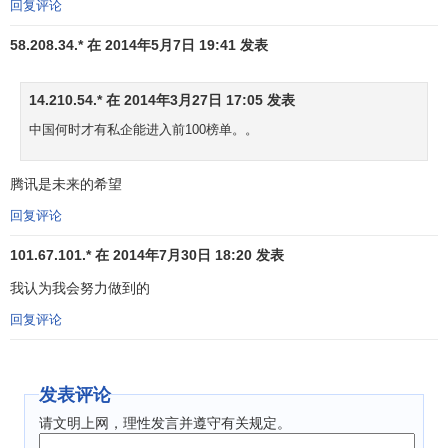
回复评论
刊登在
世界经理人集团
旗下的《
总裁
》今年12月号上。世界
品牌实验室自2003年开始就对世界50个国家的3万多个主流
58.208.34.* 在 2014年5月7日 19:41 发表
品牌进行跟踪研究，并建立了最大的世界品牌数据库，包
括：品牌年龄、品牌诞生、图像变化和
竞争对手
等等。中国
14.210.54.* 在 2014年3月27日 17:05 发表
品牌目前难以满足发达市场对
品牌差异化
的要求，在国内形
中国何时才有私企能进入前100榜单。。
成的
品牌价值
无法复制到国外，同时中国缺乏国际水准的企
业创意和品牌管理人才。
腾讯是未来的希望
世界品牌实验室(World Brand Lab)由1999年诺贝尔经济
回复评论
学奖得主罗伯特?蒙代尔教授(
Robert Mundell
)担任主席，是
101.67.101.* 在 2014年7月30日 18:20 发表
世界经理人集团(icxo.com)的全资附属机构，致力于
品牌评
估
、
品牌传播
和
品牌管理
。其专家和顾问来自
哈佛大学
、
耶
我认为我会努力做到的
鲁大学
、
麻省理工学院
、
牛津大学
、
剑桥大学
等世界一流学
回复评论
府。其研究成果已经成为许多
企业并购
过程中
无形资产评估
的重要依据。
发表评论
2013年《世界品牌500强》排行榜前100名
请文明上网，理性发言并遵守有关规定。