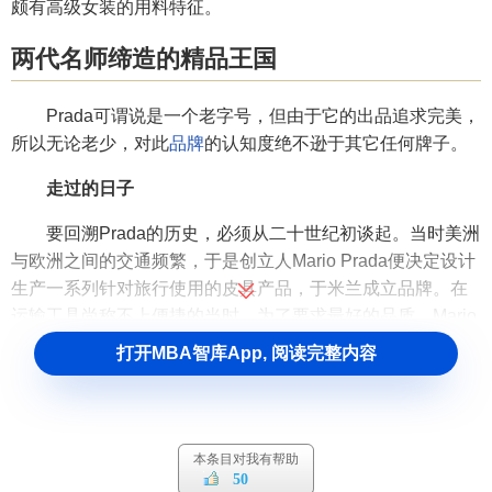
颇有高级女装的用料特征。
两代名师缔造的精品王国
Prada可谓说是一个老字号，但由于它的出品追求完美，
所以无论老少，对此
品牌
的认知度绝不逊于其它任何牌子。
走过的日子
要回溯Prada的历史，必须从二十世纪初谈起。当时美洲
与欧洲之间的交通频繁，于是创立人Mario Prada便决定设计
生产一系列针对旅行使用的皮具产品，于米兰成立品牌。在
运输工具尚称不上便捷的当时，为了要求最好的品质，Mario
还是坚持向英国进口纯银，向中国进口最好的鱼皮，从波希
打开MBA智库App, 阅读完整内容
米亚运来水晶，甚至将亲自设计的皮具，交给一向以严控品
质著称的德国生产，可见其追求完美的态度。
今天Prada主掌人Miuccia Prada乃是Mario的孙女，七十
本条目对我有帮助
年代末期开始接管家族事业。作为老字号的第三代，Miuccia
50