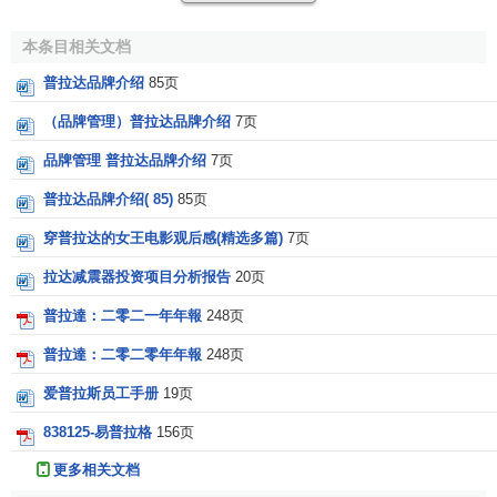
Prada在富裕的贵族环境中长大，六十年代在米兰的大学学习
政治学
，如同当时众多的知识分子那样致力于左翼运动，求
本条目相关文档
学期间成为一名共产党员。但 Miuccia Prada并不是一个具有
普拉达品牌介绍
85页
战斗性、与时髦无缘的女性。对于收藏的母亲衣柜中不受流
行左右的服装、由著名设计师缝制的整洁服装，Miuccia
（品牌管理）普拉达品牌介绍
7页
Prada都十分喜爱。由Miuccia Prada这样一个在时尚环境中
品牌管理 普拉达品牌介绍
7页
长大的人来继承PRADA的事业，似乎顺理成章。没有作特别
的精神准备，Miuccia Prada便走马上任了。当时的PRADA
普拉达品牌介绍( 85)
85页
颇显陈旧，在传统的名义下正襟危坐。Miuccia Prada将“传统
穿普拉达的女王电影观后感(精选多篇)
7页
与现代的融合”作为奋斗目标。
拉达减震器投资项目分析报告
20页
一九八七年，Miuccia Prada在一次商品展览会上偶然同
普拉達：二零二一年年報
248页
Patrizio Bertelli相识，一见钟情之下坠入情网，最后成为人生
普拉達：二零二零年年報
248页
的伴侣，从而掀开了PRADA的新篇章。妻子以感悟力从事工
作，丈大则以思路清晰的逻辑进行工作，互不侵犯各自的领
爱普拉斯员工手册
19页
域，相互补充不足的部分。最强的合作伙伴，使PRADA除了
838125-易普拉格
156页
手提包袋外，更于一九八三年推出皮鞋，一九八九年推出女
装，一九九四年推出男装，一九九八年推出了
运动装
。
更多相关文档