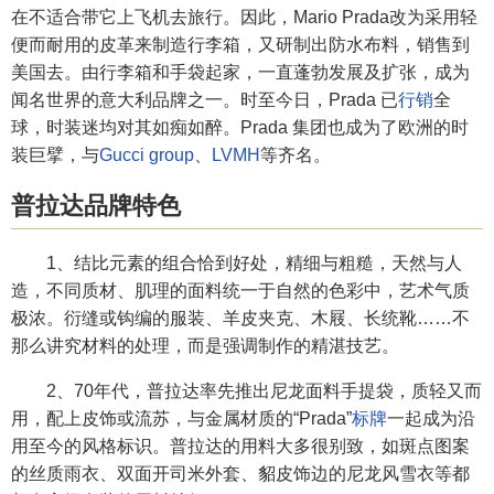
在不适合带它上飞机去旅行。因此，Mario Prada改为采用轻
便而耐用的皮革来制造行李箱，又研制出防水布料，销售到
美国去。由行李箱和手袋起家，一直蓬勃发展及扩张，成为
闻名世界的意大利品牌之一。时至今日，Prada 已
行销
全
球，时装迷均对其如痴如醉。Prada 集团也成为了欧洲的时
装巨擘，与
Gucci group
、
LVMH
等齐名。
普拉达品牌特色
1、结比元素的组合恰到好处，精细与粗糙，天然与人
造，不同质材、肌理的面料统一于自然的色彩中，艺术气质
极浓。衍缝或钩编的服装、羊皮夹克、木屐、长统靴……不
那么讲究材料的处理，而是强调制作的精湛技艺。
2、70年代，普拉达率先推出尼龙面料手提袋，质轻又而
用，配上皮饰或流苏，与金属材质的“Prada”
标牌
一起成为沿
用至今的风格标识。普拉达的用料大多很别致，如斑点图案
的丝质雨衣、双面开司米外套、貂皮饰边的尼龙风雪衣等都