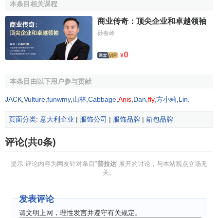
本条目相关课程
当然，Miuccia Prada推出运动服也贯穿着“自己想穿”的
精神。为了制作设计时髦、可以适应户外运动的真正运动
商业传奇：顶尖企业和卓越领袖
服，Miuccia Prada与生产一流原料的厂家合作，选择最高级
孙春岭
的面料。运动服包括了室外运动服、衬衫以及鞋、包袋、帽
0
子等品种，颜色以黑、白、灰等单色为主，作为插入色增加
¥
了红色，形成了PRADA独特的用色。
本条目由以下用户参与贡献
精品王国
JACK
,
Vulture
,
funwmy
,
山林
,
Cabbage
,
Anis
,
Dan
,
fly
,
方小莉
,
Lin
.
自七十年代末期，Miuccia Prada接手掌管了PRADA
页面分类
:
意大利企业
|
服饰公司
|
服饰品牌
|
箱包品牌
后，也开始加入少许的
服装设计
。一直到八十年代末期，
PRADA在大家心目中都还是一个专门出产皮件的意大利品
评论(共0条)
牌。但在九十年代的“崇尚极简”风中，Miuccia所擅长的简
洁、冷静设计风格成为了服装的主流，因此经常以“
制服
”作为
提示:评论内容为网友针对条目"
普拉达
"展开的讨论，与本站观点立场无
发灵感的PRADA所设计出的服装更成为极简时尚的代表符号
关。
之一。
发表评论
来自全球不同城市的设计师们，很多都是PRADA皮件的
请文明上网，理性发言并遵守有关规定。
爱用者。纽约的Donna Karen也背着黑色尼龙布系列的