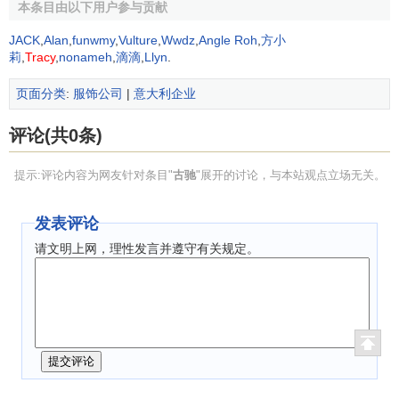
作，被欧洲商业新闻联盟评为“欧洲年度企业”。
本条目由以下用户参与贡献
1999年，古驰与
零售商
巴黎春天
结成
战略联盟
，使自己
JACK
,
Alan
,
funwmy
,
Vulture
,
Wwdz
,
Angle Roh
,
方小
莉
,
Tracy
,
nonameh
,
滴滴
,
Llyn
.
从单一品牌转变为多品牌的超级时尚王国，进而成为意大利
最大的时尚集团。今天，古驰分店遍布全球，涉及
服饰
、皮
页面分类
:
服饰公司
|
意大利企业
件、饰品和香水等各式产品，深受全球时尚人士追捧。
评论(共0条)
古驰的品牌文化
提示:评论内容为网友针对条目"
古驰
"展开的讨论，与本站观点立场无关。
品牌标志
发表评论
古驰GUCCI的标志设计就如同它的商品一样，奢华高
请文明上网，理性发言并遵守有关规定。
贵。金黄的颜色与设计形式所给人们带来的感觉都无可挑剔
的展现了其企业的气质，虽然说这样的奢侈品总是会让很多
人望而却步，却在人们心中留下了美好的印象。
古驰的品牌标志整体并且和谐，下方的图案体现出整个
标志设计的核心，好的标志设计可以把一个企业推上更高的
角度，而古驰在标志上就展现出一个更高的层次，一个很多
人都想靠近的层次。华丽的设计感使整个古驰的企业标志设