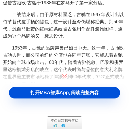
促使古驰欧·古驰于1938年在罗马开了第一家分店。
二战结束后，由于原材料匮乏，古驰在1947年设计出以
竹节替代皮手柄的提包，这一设计至今仍堪称经典。到50年
代，源自马肚带的红绿红条纹被古驰用作配件装饰图样，遂
成为这个品牌的又一标志设计。
1953年，古驰的品牌声誉已如日中天。这一年，古驰欧·
古驰去世，而公司的纽约分店也在同年开张，它标志着古驰
开始向全球市场出击。60年代，随着古驰伦敦、巴黎和佛罗
里达棕榈滩分店的成立，这个代表时尚与品位的意大利名牌
在世界最主要市场站稳了脚跟。到60年代末，“GG”正式成为
古驰的
品牌标识
。
打开MBA智库App, 阅读完整内容
1970年，古驰的全球扩张指向远东地区，香港和东京分
别有了它的专卖店。80年代早期，古驰的公司
领导权
由毛里
奇奥·古驰掌握，不过此时，古驰家族的内部纷争影响了公司
发展，古驰的
品牌形象
开始走下坡路。1990年，美国人汤姆·
本条目对我有帮助
福特加入古驰，出任公司的女装创意总监。他的到来预示着
45