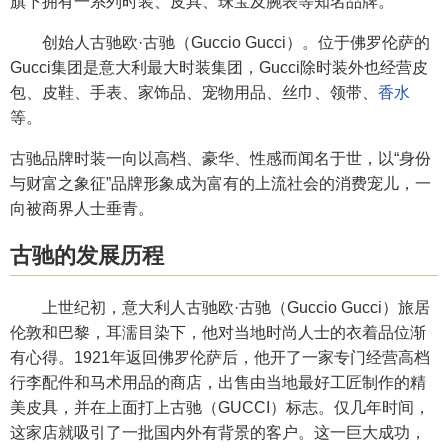
旗下拥有一系列时装、皮具、珠宝及腕表等知名品牌。
创始人古驰欧·古驰（Guccio Gucci）。位于佛罗伦萨的
Gucci集团是意大利最大时装集团，Gucci除时装外也经营皮
包、皮鞋、手表、家饰品、宠物用品、丝巾、领带、
香水
等。
古驰品牌时装一向以高档、豪华、性感而闻名于世，以“身份
与财富之象征”品牌形象成为富有的上流社会的消费宠儿，一
向被商界人士垂青。
古驰的发展历程
上世纪初，意大利人古驰欧·古驰（Guccio Gucci）旅居
伦敦和巴黎，耳濡目染下，他对当地时尚人士的衣着品位渐
有心得。1921年返回佛罗伦萨后，他开了一家专门经营高档
行李配件和马术用品的商店，出售由当地最好工匠制作的精
美皮具，并在上面打上古驰（GUCCI）标志。仅几年时间，
这家店就吸引了一批国内外有背景的客户。这一巨大成功，