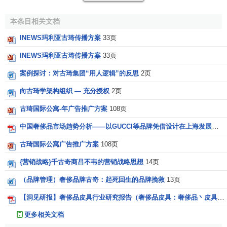
古驰革命性转变的开始。
本条目相关文档
1994年，汤姆·福特被任命为古驰集团全产品创意总监，
次年3月，他推出使其声誉鹊起的绸缎衬衫、马海毛上衣和天
INEWS玛利亚古琦传播方案
33页
鹅绒裤装，塑造出集现代、性感、冷艳于一身的崭新形象。
INEWS玛利亚古琦传播方案
33页
汤姆·福特大刀阔斧整顿古驰，将这一传统品牌改变为崭新的
案例探讨：对古琦集团“用人逻辑”的反思
2页
摩登代言者，使古驰成为年轻族的时尚代表。在90年代欧美
奢侈品牌转型的风潮中，古驰在重新定义自己在时尚界的地
向古琦学架构组织 — 充分授权
2页
位方面无疑是做得最成功的。
古琦国际公寓-年广告推广方案
108页
从1994年至今，古驰一直是世界上最具影响力的超重量
中国奢侈品市场趋势分析——以GUCCI等品牌凭借设计在上海发展为例
级时尚品牌。与此同时，它开始逐渐将全球时尚流行界的优
古琦国际公寓广告推广方案
108页
质品牌网罗门下，法国
圣罗兰
等一批经典品牌相继成为古驰
集团的成员。
{营销战略}千古奇商吕不韦的营销战略思想
14页
（品牌管理）奢侈品牌古奇：起死回生的品牌挽救
13页
1997年，古驰买下合作长达23年的瑞士著名表厂
Severin Montres，从而完全控制了自己的钟表业务。
【洞见研报】奢侈品皮具行业研究报告（奢侈品皮具：奢侈品丶皮具箱包丶时尚消费丶轻奢丶LV丶Gucci丶中国市场）.pdf
1998年，古驰因良好的战略眼光、经营管理和财务运
更多相关文档