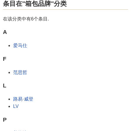
条目在"箱包品牌"分类
在该分类中有6个条目.
A
爱马仕
F
范思哲
L
路易·威登
LV
P