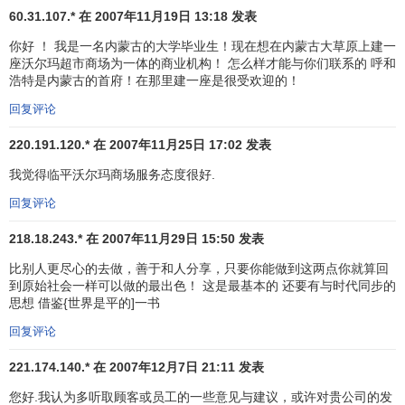
60.31.107.* 在 2007年11月19日 13:18 发表
服务看成是自己至高无上的职责。在很多沃尔玛店内都悬挂
着这样的标语：
你好 ！ 我是一名内蒙古的大学毕业生！现在想在内蒙古大草原上建一
座沃尔玛超市商场为一体的商业机构！ 怎么样才能与你们联系的 呼和
1．顾客永远是对的；
浩特是内蒙古的首府！在那里建一座是很受欢迎的！
回复评论
2．顾客如有错误，请参看第一条。这是沃尔玛
顾客至上
原则的一个生动写照。有一些员工感慨地说，“是沃尔玛第一
220.191.120.* 在 2007年11月25日 17:02 发表
次让我们认识到顾客永远是对的。
我觉得临平沃尔玛商场服务态度很好.
沃尔玛经营秘诀在于不断地了解顾客的需要，设身处地
回复评论
为顾客着想，最大程度地为顾客提供方便。有一次，一位顾
218.18.243.* 在 2007年11月29日 15:50 发表
客到沃尔玛店寻找一种特殊的油漆，而店中正好
缺货
，于是
油漆部门的经理便亲自带这位顾客到对面的油漆店购买。该
比别人更尽心的去做，善于和人分享，只要你能做到这两点你就算回
到原始社会一样可以做的最出色！ 这是最基本的 还要有与时代同步的
顾客和油漆行的老板都感激不已。
沃尔顿
常对员工说，“让我
思想 借鉴{世界是平的]一书
们以友善、热情对待顾客，就像在家里招待客人一样，让他
回复评论
们感觉到我们无时无刻不在关心他们的需要。”
221.174.140.* 在 2007年12月7日 21:11 发表
“一站式”购物
新概念
您好.我认为多听取顾客或员工的一些意见与建议，或许对贵公司的发