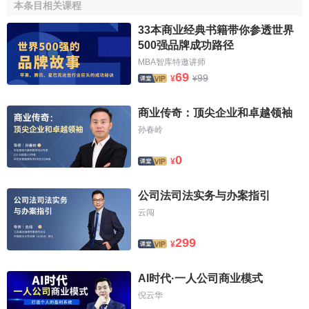
本条目相关课程
所需要的物品在这里都能买到，又称"家庭一次购物"。从服
33本商业经典书籍带你参透世界
饰、布匹、药品、玩具、各种生活用品、家用电器、珠宝化
500强品牌成功路径
妆品，到汽车配件、小型游艇等等，一应俱全。
商品陈列
干
MBA智库特邀讲师
净利落。初到美国的人逛超级市场往往摸不清所需要的东西
69
99
¥
¥
究竟放在哪里。沃尔市场的标志却很清楚，使你在这样庞大
的平面空间里不会迷路。每一家沃尔市场都贴有"天天廉价"的
商业传奇：顶尖企业和卓越领袖
大标语。仔细比较一下，同样牌子的商品，在这家店就是便
孙春岭
宜。买两支"目标"牌牙膏，在别的超级市场价格是每支1.99美
元，而这里只要1.36
美元
。商品的质量是无可非议的，其他
0
¥
廉价商店，台湾货大量充斥，顾客大多是黑人和其他少数民
族，而在沃尔市场，大多数是美国制产品。顾客一进门就面
公司法司法实务与办案指引
对一个"买美国货"的横幅。这既能激发爱国主义，又是高质量
云闯
的象征。沃尔市场的顾客包括占美国人口大多数的
中产阶级
和低收入阶层，顾客对在沃尔市场所购的任何物品觉得不满
299
¥
意，可在1个月内拿回商店退还全部货款。
AI时代·一人公司商业模式
所有的大型连锁超市都采取低价经营策略，沃尔玛与众
倪云华
不同之处在于，它想尽一切办法从
进货渠道
、分销方式以及