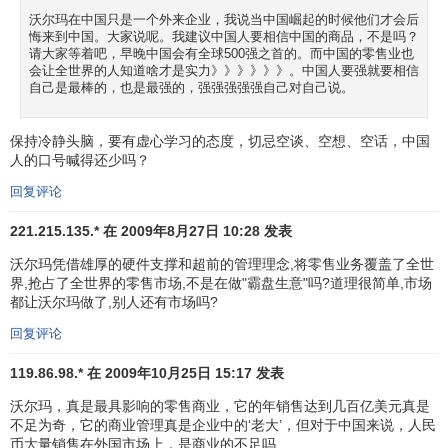
德国
GFK集团
高级顾问特瓦尔博士认为，一个零售商要
沃尔玛在中国只是一个外来企业，我说当中国崛起的时候他们才会后
想从德国供货商那里得到最优惠的价格，它至少需要有120亿
悔来到中国。大家说呢。我建议中国人要相信中国的商品，不是吗？
美元的年销售额，沃尔玛现在德国只有118家商店和62亿美
请大家等着吧，早晚中国会有全球500强之首的。而中国的零售业也
会让全世界的人知道啥才是实力》》》》》》。中国人要强就要相信
元的营业额，它或许难以得到最优惠的条件，但蒂亚克斯总
自己是最棒的，也是最强的，强强强强强自己对自己说。
裁认为，沃尔玛可以通过提高生产率保持低价格。此外，考
虑到公司的规模和业绩，欧洲有哪个供货商 能断定沃尔玛
保持冷静头脑，要有虚心学习的态度，切忌空谈、空想、空话，中国
将会失败呢？
人的口号喊得还少吗？
回复评论
沃尔玛的科学管理是其成功的关键。为适应如此巨大的
零售商业
的
需求
，沃尔玛拥有一个规模空前的计算机网络系
221.215.135.* 在 2009年8月27日 10:28 发表
统，微机工作站有5500多个，总站和全世界各地的计算机工
沃尔玛凭借雄厚的硬件支撑和超前的管理理念,将零售业务覆盖了全世
作站保持看热线联系。1987年，公司建立起全美最大的私人
界,抢占了全世界的零售市场,不是在做"霸盘生意"吗?道理很简单,市场
卫星通信系统，以便节省总部和分支机构的沟通费用，加快
都让沃尔玛做了,别人还有市场吗?
决策传达以及信息反馈的速度，提高整个公司的运作效率。
回复评论
沃尔玛与INFORMIX合作建立。IN—FORMIX数据库系统，系
统信息总量达到4000千兆的海量，每天仅条玛阅读机读写的
119.86.98.* 在 2009年10月25日 15:17 发表
信息就有2500万字节之多，总部每天和各地分支机构交换的
沃尔玛，真是最具影响的零售商业，它的年销售达到几百亿美元真是
数据达1．5亿个字节，这也是世界上最大的民间数据库。依
不足为奇，它的商业管理真是企业中的‘老大’，但对于中国来说，人民
币大量销售在外国市场上，是商业的不足吗
靠先进的信息化管理，任何一件商品的销售都会核计算机系