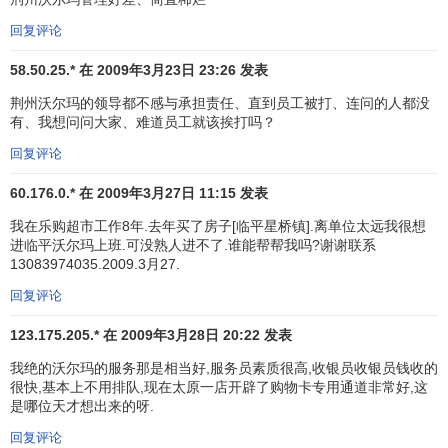
英国的
马莎公司
，在德国的经营也都不
景气
。整个欧洲市场
回复评论
零售业已持续6年处于低迷状态。沃尔玛还遇到了其他一些难
题。在德国，由于沃尔玛未能获得新的食品销售许可证，不
58.50.25.* 在 2009年3月23日 23:26 发表
能建新商店，所以它无法应用曾使其在美国取得成功的小城
荆州沃尔玛的领导都不感与承担责任、直到员工被打、连问的人都没
镇
增长战略
，而必须通过兼并来进行扩展。但是精明的德国
有、我想问问大家、难道员工就该挨打吗？
零售商已将其公司售价提高了许多，沃尔玛并不想多付出数
回复评论
十亿美元来实现它的欧洲计划。
60.176.0.* 在 2009年3月27日 11:15 发表
因此，沃尔玛公司决定在全球范围寻找适宜的“合作者”，
我在乐购超市工作8年.去年买了房子[临平星桥镇].离单位太远我很想
即从一些相当于“残次品专柜”的小公司那里收购小型连锁店。
进临平沃尔玛上班.可没熟人进不了.谁能帮帮我吗?谢谢联系
它的第一个兼并对象是韦特考夫公司，随后又从施帕尔贸易
13083974035.2009.3月27.
公司收购了78家大型超市，这使其得以大举进军德国市场。
回复评论
但施帕尔公司发言人席林格却坦言：“这些商店虽然具有一定
的规模，但其经营状况却不乐观，沃尔玛公司必须花大力气
123.175.205.* 在 2009年3月28日 20:22 发表
改变这种被动局面，否则，它将难以占领德国市场。”
我绝的沃尔玛的服务那是相当好,服务员素质很高,收银员收银员钱收的
很快,基本上不用排队,现在太原一店开辟了购物卡专用通道非常好,这
沃尔玛为什么要选择德国呢？该公司负责德国业务的经
是哪位天才想出来的呀.
理蒂亚克斯说：“德国是世界第三大经济强国，这对我们来说
回复评论