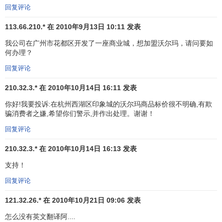
估计
间接采购
金额也超过90亿美元。
回复评论
无论在哪里运营，沃尔玛都致力于成为优秀的企业公
113.66.210.* 在 2010年9月13日 10:11 发表
民。在中国，沃尔玛赢得了许多奖项，其中最近获得的几个
我公司在广州市花都区开发了一座商业城，想加盟沃尔玛，请问要如
具有代表性的奖项如下：
何办理？
回复评论
由
中国连锁经营协会
颁发的“中国零售业最佳雇主”
在由上海商情信息中心和快速消费品研究中心所做的
210.32.3.* 在 2010年10月14日 16:11 发表
供应商满意度调查中名列榜首
你好!我要投诉:在杭州西湖区印象城的沃尔玛商品标价很不明确,有欺
由《
财富
》中文版颁发的“中国最有价值的品牌”
骗消费者之嫌,希望你们警示,并作出处理。谢谢！
由《南方周末》评选的世界500强在华投资企业
回复评论
由《
环球企业家
》杂志和
中欧国际工商学院
共同评选
的“中国最佳表现公司”
210.32.3.* 在 2010年10月14日 16:13 发表
由《
财富
》中文版和
华信惠悦
评选的“卓越雇主”
支持！
由《
福布斯
》中文版评选的“跨国公司慈善捐赠榜”
回复评论
由《
财富
》中文版评选的“最受赞赏公司”
由《光明日报》颁发的“最佳社区奖”
121.32.26.* 在 2010年10月21日 09:06 发表
外界批评
怎么没有英文翻译阿....