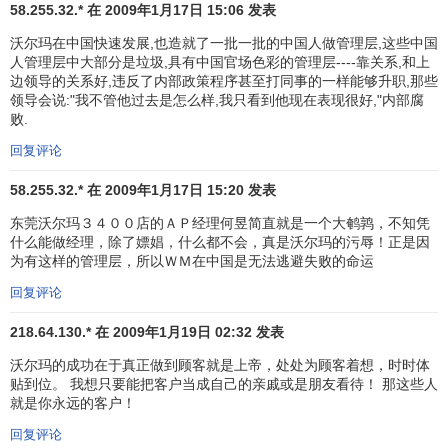
58.255.32.* 在 2009年1月17日 15:06 发表
家商店；在东南亚地区，沃尔玛稳扎稳打，步步推进，在这
些国家和地区已经出现了数百家沃尔玛旗下的
大型超市
和连
沃尔玛在中国快速发展,也造就了一批一批的中国人做管理层,这些中国
人管理层中大部分是垃圾,具有中国官场色彩的管理层----靠关系,和上
锁店，它试图以此举在欧洲和亚洲地区站稳脚跟。德国，是
边领导的关系好,违反了内部政策程序甚至打同事的一样能够升职,那些
沃尔玛的重点目标；中国，则是沃尔玛在亚洲最具发展前景
领导会说:"我不管他过去是怎么样,我只看到他现在表现很好,"内部腐
的市场。
败.
回复评论
位于德国法兰克福郊外的巨大的韦特考夫商店，出售的
商品从香肠到沙发无所不包，如今，这里却发生了许多惊人
58.255.32.* 在 2009年1月17日 15:20 发表
的变化，商品的价格似乎降低了不少，货架更加琳琅满目。
东莞沃尔玛３４００店的ＡＰ经理何昱简直就是一个大鹌鹑，不知凭
一位老者说：“这里的员工也发生了变化，雇员们显得比以前
什么能做经理，除了嫖娼，什么都不会，真是沃尔玛的污辱！正是因
礼貌多了。”这正是被人们称为
“沃尔玛”效应
的体现。1998年5
为有这样的管理层，所以ＷＭ在中国是无法逃避失败的命运
月，沃尔玛公司斥资9亿美元收购了拥有20多家商店的韦特考
回复评论
夫连锁店，然后开始用它自己的低售价，以及为顾客着想的
218.64.130.* 在 2009年1月19日 02:32 发表
商业形象改造它们。1999年初，沃尔玛公司又从施帕尔公司
手中收购了另外80家德国商店。至此，欧洲零售业千篇一律
沃尔玛的成功在于真正做到顾客就是上帝，处处为顾客着想，时时体
的形象被彻底打破了。
贴到位。 我想只要能把客户当成自己的亲戚或是朋友看待！ 那这些人
就是你永远的客户！
与
可口可乐
或
麦当劳
等一些著名的美国大公司相比，沃
回复评论