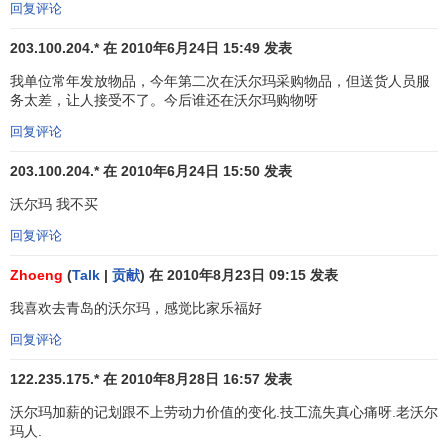
展
社区服务
和慈善公益活动，十年累计向各种慈善公益事业
回复评论
捐献了超过2,550万元的物品和资金。
203.100.204.* 在 2010年6月24日 15:49 发表
与在世界其它地方一样，沃尔玛在中国始终坚持公司的
我单位常年发放物品，今年第二次在沃尔玛采购物品，但送货人员服
优良传统，即专注于开好每一家店，服务于每一位顾客。始
务太差，让人接受不了。今后谁还在沃尔玛购物呀
终为顾客提供优质廉价、品种齐全的商品和友善的服务。沃
回复评论
尔玛在中国每开设一家商场，均会为当地引入先进的零售技
术及创新的
零售观念
。在激发竞争的同时，帮助提高当地零
203.100.204.* 在 2010年6月24日 15:50 发表
售业的经营水平和服务质量，从而促进当地经济的共同繁
沃尔玛 我不买
荣。
回复评论
沃尔玛在中国的经营始终坚持本地采购，提供更多的就
Zhoeng
(
Talk
|
贡献
) 在 2010年8月23日 09:15 发表
业机会，支持当地制造业，促进当地经济的发展。目前，沃
尔玛中国销售的产品中本地产品达到95%以上，与近2万家供
我喜欢去青岛的沃尔玛，感觉比家乐福好
应商建立了合作关系。沃尔玛一贯视供应商为合作伙伴，与
回复评论
供应商共同发展。2006年8月，在上海商情及
快速消费品
研
122.235.175.* 在 2010年8月28日 16:57 发表
究中心组织的《2006年度供应商满意度调查报告》中，沃尔
玛问鼎多项满意度指数，被供应商评为“满意的连锁企业”。此
沃尔玛加薪的记划跟不上劳动力价值的变化.技工流失真心痛呀.老沃尔
玛人.
外，沃尔玛每年
直接采购
中国商品出口金额约为90亿美元，