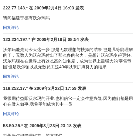
尔玛
全球化
的步伐一直较慢。尽管沃尔玛是世界最大的零售
商，但直到1991年它才在墨西哥开设第一家海外商店，而该
222.77.143.* 在 2009年2月4日 16:03 发表
公司90%以上的销售额和利润现在仍来自美国国内。在过去
请问福建宁德有沃尔玛吗
两年中，沃尔玛的股价增长了200%。但随着美国零售市场的
回复评论
日趋饱和，该公司
股票
的升势已经趋缓，这也正是其
首席执
行官
戴维•格拉斯要依靠拓展国际市场来推动公司持续发展的
123.234.197.* 在 2009年2月19日 08:54 发表
原因。该公司计划在3～5年内使其海外的利润增长额占公司
沃尔玛能走到今天这一步.那是无数理想与抉择的结果.岂是儿等能理解
总利润的35%。沃尔玛公司国际业务部总经理博比•马丁说，
的了，无数人为沃尔玛付出了那么多的努力，是想让沃尔玛变得更好.
该公司已经占领了墨西哥和加拿大的市场。如今，这位总裁
沃尔玛现在在世界上有这么高的知名度，成为世界上最强大的‘零售帝
国’也是沃尔顿以及无数员工这40年以来拼搏努力的结果.
又把目光对准了另外一些目标，其中包括亚洲国家、拉美和
最值得注意的
欧盟
国家。
回复评论
118.252.17.* 在 2009年2月22日 17:59 发表
由于语言和文化上的原因，试图进入欧洲市场的美国公
司一般会先在英国开店，但沃尔玛却不这样做，它直接进入
我很期待益阳沃尔玛的开业.也相信它一定会生意兴隆.因为他们都是用
了德国市场。众所周知，这是一个困难重重的零售市场。德
心在做人做事.我希望能成为其中一员
国的劳动力成本较高，它的
商业区
划分、
商品定价
和商店的
回复评论
营业时间都受到许多条条框框的限制。其他一些大型的美国
58.50.25.* 在 2009年3月23日 23:18 发表
零售公司，包括如意玩具公司和斯特普尔公司等，已经在那
里陷入了困境；欧洲的一些零售业巨头，如法国的
家乐福
和
荆州沃尔玛管理好差、简直稀烂