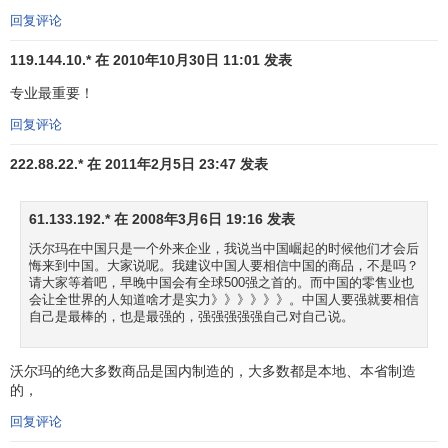
回复评论
由于沃尔玛的偏低劳工福利等因素，美国有些城市抵制
119.144.10.* 在 2010年10月30日 11:01 发表
沃尔玛在本城市开设店铺，在中国广州，本土零售行业也一
直抵制沃尔玛，沃尔玛通过控股
好又多
分店的形式进入广
专业最重要！
州，但其控股的岗顶店，销售商品的品种和食品的有效期都
回复评论
明显落后于客村好又多店。
222.88.22.* 在 2011年2月5日 23:47 发表
沃尔玛还试图垄断其卖场的商品品牌，借以控制制造商
的价格，扼杀制造商的品牌，最著名的案例是他甚至与
宝洁
61.133.192.* 在 2008年3月6日 19:16 发表
角逐，试图在沃尔玛卖场限制宝洁的品牌，但该企图在美国
沃尔玛在中国只是一个外来企业，我说当中国崛起的时候他们才会后
被法律限制，在中国，沃尔玛正在实施这一计划。
悔来到中国。大家说呢。我建议中国人要相信中国的商品，不是吗？
请大家等着吧，早晚中国会有全球500强之首的。而中国的零售业也
价格便宜并不意味着消费者拥有更多的消费选择的自
会让全世界的人知道啥才是实力》》》》》》。中国人要强就要相信
自己是最棒的，也是最强的，强强强强强自己对自己说。
由，特别他的采购中心设在深圳，意味着更加便宜的货源，
和更加丰厚的利润，但不意味着消费者可以获得更优质的，
沃尔玛的绝大多数商品是国内制造的，大多数都是本地、本省制造
多样化的消费品。
的，
沃尔玛(WAL—MART)小档案：
回复评论