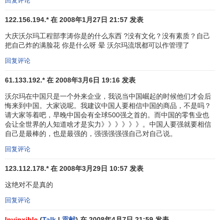
回复评论
受。
122.156.194.* 在 2008年1月27日 21:57 发表
店内聘有专业人士为顾客免费咨询电脑、照相机、录像
大庆沃尔玛工程部李涛你是的什么东西 ?没有文化？没有素质？自己
机及其相关用品的有关情况，有助于减少盲目购买带来的风
把自己炸的满脸花 你是什么呀 晕 沃尔玛流氓都可以作管理了
险。
回复评论
店内设有阑克施乐文件处理商务中心，可为顾客提供包
61.133.192.* 在 2008年3月6日 19:16 发表
括彩色文件制作、复印，工程图纸放大缩小，高速文印在内
沃尔玛在中国只是一个外来企业，我说当中国崛起的时候他们才会后
的多项服务。
悔来到中国。大家说呢。我建议中国人要相信中国的商品，不是吗？
请大家等着吧，早晚中国会有全球500强之首的。而中国的零售业也
一次购物满2000元或以上，沃尔玛皆可提供送货服务，
会让全世界的人知道啥才是实力》》》》》》。中国人要强就要相信
在指定范围内每次49元(因为商品价格中不含送货成本)。
自己是最棒的，也是最强的，强强强强强自己对自己说。
回复评论
另外，深圳山姆店办理一切移动电脑售机业务，移动局
销售的所有机型。价格均比其他代办网点便宜100元；它还代
123.112.178.* 在 2008年3月29日 10:57 发表
理销售润讯的通讯产品，代收各类机型的台费，各种中文
这绝对不是真的
机、数字机均比市面其他润讯网点便宜50元。
回复评论
在店址选择上，沃尔玛也以方便顾客购物为首要考虑因
Invinxible
(
Talk
|
贡献
) 在 2008年4月7日 21:59 发表