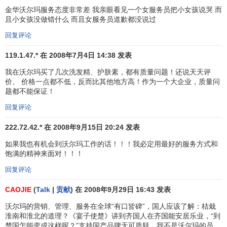
了许多来自其它州的顾客前来参加、观看。新闻媒体的采访
金华沃尔玛服务态度非常差 我亲眼看见一个女服务员把小女孩说哭 而
报道更提高了该项竞赛以及沃尔玛的知名度。另外，在沃尔
且小女孩没做错什么 而且女服务员道歉都没说过
玛公司
股票上市
时，曾邀请
华尔街
的证券分析家和股东们泛
回复评论
舟溪流、露营湖畔。
119.1.47.* 在 2008年7月4日 14:38 发表
尽管沃尔玛一再缩减其广告开支，但另一方面在对
非盈
我在沃尔玛买了几次洗发精、护肤素，都有质量问题！还说天天评
利组织
和公益事业(如学校、图书馆、经济发展团体、医院、
价、 价格一点都不低，反而比其他地方高！作为一个大企业，质量问
医学研究计划和环保方案等)进行捐赠时，却不吝金钱，十分
题都不能保证！
慷慨。
回复评论
1983年以来，沃尔玛为美国各州“联合之路”慈善机构捐
222.72.42.* 在 2008年9月15日 20:24 发表
赠了5200万美元。
如果我也有机会到沃尔玛工作的话！！！我必定用最好的服务方式和
饱满的精神来面对！！！
乔治亚香山城的分店举办了亲猪大赛为慈善机构募捐。
回复评论
1988年以来，为协助各儿童医院开设的“儿童的奇迹”电
CAOJIE
(
Talk
|
贡献
) 在 2008年9月29日 16:43 发表
视栏目，沃尔玛筹集了5700万美元，是其中最大的
赞助商
。
沃尔玛的营销、管理、服务在全球“有口皆碑”，国人应该了解：桔栽
沃尔顿
还积极资助公、
私立学校
，成立特殊奖学金，协
淮南和淮北的道理？《宴子使楚》讲到齐国人在齐国能安居乐业，“到
助拉丁美洲的学生到阿肯色州念大学。他还将自刨品牌“山姆
楚国怎能变成这样呢？”支持国产品牌无可质疑。我不是沃尔玛的员