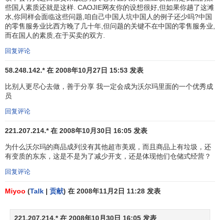
些国人素质还就是这样. CAOJIE网友你的设想很好,但如果你趟了这滩
了高、低档市场，所以沃尔玛取代了曾经风靡整个美国的
西
水,你同样会面临这些问题,咱自己中国人坑中国人的例子还少吗?中国
尔斯
，成为零售业第一
品牌
。
的零售服务业比西方晚了几十年,但问题的关键不在中国的零售服务业,
而在国人的素质,在于买卖的双方.
二战后，消费者的结构层次就开始了不断的变化。原来
回复评论
的中下阶层已逐渐分化为“中上”和“下”两个阶层。沃尔玛针对
这一变化，果断采取了不同经营形式的
品牌策略
。其中1983
58.248.142.* 在 2008年10月27日 15:53 发表
年创立的山姆
会员
店和1988年创立的沃尔玛购物广场是针对
比别人更尽心去做，善于分享 我一定会成为沃尔玛里面的一个优秀成
“下”层消费者，更彻底地做到减少开支的理想境地，争取到原
员
来属于西尔斯的大部分顾客。另一种1987年创立的经营形式
回复评论
沃尔玛综合性百货商店装修气派，规模庞大，服务超级，出
售的产品变化多样、独具特色，比较起来西尔斯出售的商品
221.207.214.* 在 2008年10月30日 16:05 发表
多是一些朴实的样式，欠缺独特之处，因此“中上”阶层的顾客
为什么沃尔玛的商品成列没有其他超市美观，而且商品上有垃圾，还
当然也就不再眷恋
西尔斯公司
。由于沃尔玛从这两方面同时
有变质的东东，这是不是为了减少开支，还是体现他们仓储式经营？
向西尔斯提出挑战，发起进攻，所以西尔斯无力与之抗衡，
回复评论
终于让出了盟主的位置，转到零售业以外的行业去了。
Miyoo
(
Talk
|
贡献
) 在 2008年11月2日 11:28 发表
会员制是一种新兴的零售形式。山姆会员商店是沃尔玛
经营的一大特色，是它夺取市场战胜西尔斯的一大法宝。
221.207.214.* 在 2008年10月30日 16:05 发表