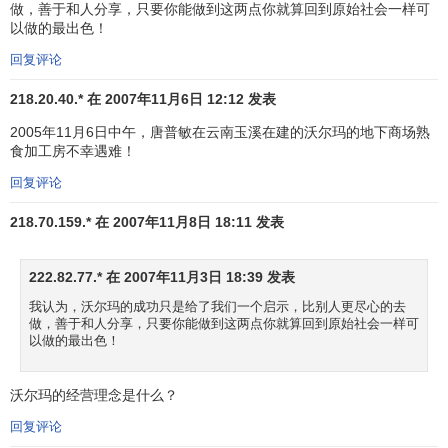
较高的价格相联系；而在商品价格低廉的
连锁超市
中，顾客
做，善于和人分享，只要你能做到这两点你就算回到原始社会一样可
以做的最出色！
往往只能得到购物价格上的优惠，而无法享受到优质的服
务。
凯马特
(K—Mart)是美国一间著名的大型折扣连锁店，它
回复评论
的卖场广大，为了节约
人工成本
，店员却很少。虽然店里陈
218.20.40.* 在 2007年11月6日 12:12 发表
列着品种繁多、价格便宜的商品，但顾客如想找一、两位店
员询问有关问题却不是件容易的事。在这里，顾客虽然满足
2005年11月6日中午，唐普敏在云南玉溪在建的沃尔玛的地下商场熟
食加工房不幸遇难！
了购买便宜商品的欲望，但是没有感觉到店员对他们付出了
一点点关心，于是在顾客心中就产生了美中不足的遗憾。
回复评论
零售企业
要在顾客心目中树立
品牌形象
，仅靠质优价廉
218.70.159.* 在 2007年11月8日 18:11 发表
的商品是不够的，顾客还希望在购物的同时享受到细致盛情
的服务。沃尔玛正是考虑到这一点，从顾客的角度出发，以
222.82.77.* 在 2007年11月3日 18:39 发表
其超一流的服务吸引着大批顾客。走进任何一间沃尔玛店，
我认为，沃尔玛的成功只是给了我们一个启示，比别人更尽心的去
店员立刻就会出现在你面前，笑脸相迎。店内贴有这样的标
做，善于和人分享，只要你能做到这两点你就算回到原始社会一样可
以做的最出色！
语“我们争取做到，每件商品都保证让您满意!”顾客在这里购
买的任何商品如果觉得不满意，可以在一个月内退还商店，
沃尔玛的经营理念是什么？
并获得全部货款。沃尔顿曾说，“我们都是为顾客工作，你也
许会觉得是在为上司工作，但事实上他也和你一样。在我们
回复评论
的组织之外有一个大老板，那就是顾客。”沃尔玛把超一流的