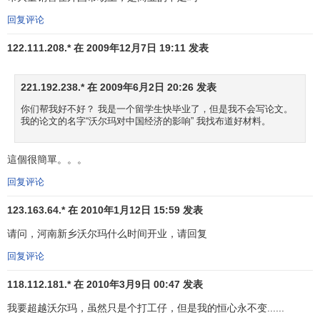
统进行分析，当库存减少到一定量的时候，电脑会发出信
回复评论
号，提醒商店及时向总部要求进货，总部安排货源后送往离
122.111.208.* 在 2009年12月7日 19:11 发表
商店最近的一个发货中心，再由发货中心的电脑安排发送时
间和路线，在商店发出订单后36小时内所需货品就会出现在
221.192.238.* 在 2009年6月2日 20:26 发表
货架上。作为沃尔玛的总裁，依靠信息系统，可随时调用任
何一个地区、任何一家商场的营业情况数据，知道哪里需要
你们帮我好不好？ 我是一个留学生快毕业了，但是我不会写论文。
我的论文的名字“沃尔玛对中国经济的影响” 我找布道好材料。
什么商品，哪些商品畅销，从哪里进货成本最低，哪些商品
利润贡献最大等等。沃尔玛就这样和众多消费者保持着密切
的联系，也成为许多消费品制造商联系市场的重要渠道，这
這個很簡單。。。
个巨大的销售网络，决定看许多商品的
生产消费
过程。
回复评论
沃尔玛获得巨大成功的原因有很多，其
价格营销
，
服务
123.163.64.* 在 2010年1月12日 15:59 发表
营销
，
形象营销
都是其成功的基石，但所有这些，归结为一
请问，河南新乡沃尔玛什么时间开业，请回复
句话，即沃尔玛已真正实现了管理现代化，不论其经营管理
回复评论
思想还是其管理组织、管理方法、管理手段都已经达到了一
种较高的水准。人类社会的经济发展从二十世纪八十年代开
118.112.181.* 在 2010年3月9日 00:47 发表
始逐渐从工业化社会向信息社会转换，信息化和信息经济成
我要超越沃尔玛，虽然只是个打工仔，但是我的恒心永不变......
为整个社会发展的趋势和主要
经济
形态。土地、
资本
和劳动