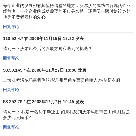
以后每次购物所享受到的超低价优惠，所以往往愿意加入会
每个企业的发展都有其值得借鉴的地方，沃尔沃的成功告诉现代企业
员店。
经营者，一个企业的成功需要的不仅是智慧，还需要一颗时刻设身处
地为消费者着想的爱心
2．方便购物。消费者一旦成为会员之后，可以享受各式
回复评论
各样的特殊服务；例如可以定期收到有关新到货品的样式、
性能、价格等资料，享受送货上门的服务等。
116.52.4.* 在 2008年11月15日 15:22 发表
3．可利用会员卡馈赠亲友。会员卡的形式很多，其
附属
请问一下沃尔玛今后的发展方向和遇到的机遇？
卡
便可以礼品的形式转赠他人。
回复评论
山姆会员商店的会籍分为商业会籍和个人会籍两类。商
58.39.149.* 在 2008年11月27日 19:30 发表
业会籍申请人须出示一份有效的营业执照复印件，并可提名8
上海江桥活尔玛离我住的很近,那里的东西贵的咬人,特别是衣服
个附属会员；个人会籍申请人只须出示其居民身份证或护
回复评论
照，并可提名2个附属会员。两类会籍收费统一，主卡年费均
为150元，附属卡年费每张50元(以深圳山姆店为例)。简便的
58.252.79.* 在 2008年12月7日 10:45 发表
入会手续，保证了每一位消费者都有成为会员，享受优惠的
请问一下:我是一名初中毕业生,如果我想到沃尔玛超市去工作,月薪是
可能性。
多少元人民币?
如今，沃尔玛公司正在大举进攻欧洲、亚洲，以及非洲
回复评论
的许多国家。在欧洲，这家超级零售商已经兼并了德国近百