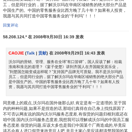
工，但是同行业的，据了解沃尔玛在华南区域销售的绝大部分产品是
美国精选”商品营业额的一定比例捐作奖学金，提供给研究数
中国生产的。中国的零售服务业比西方晚了几十年？如果有人投资，
学、科学与计算机的学生。
我愿与其共同打造中国零售服务业的“千利玛”！！！
细分市场
全面覆盖
回复评论
58.208.124.* 在 2008年9月30日 16:39 发表
西尔斯公司
是全球大宗邮购与零售业的始祖，创立于
1886年。在1992年以前，它一直保持着零售业之冠的地位。
它在美国的普及度令人吃惊——美国平均每10人中就有8人一
CAOJIE
(
Talk
|
贡献
) 在 2008年9月29日 16:43 发表
年至少去西尔斯购物一次。西尔斯所走的商品路线，一向是
沃尔玛的营销、管理、服务在全球“有口皆碑”，国人应该了解：桔栽
以中下阶层为消费诉求对象。它的一个主要卖点与沃尔玛一
淮南和淮北的道理？《宴子使楚》讲到齐国人在齐国能安居乐业，
“到楚国怎能变成这样呢？”支持国产品牌无可质疑。我不是沃尔玛的
样，就是商品价格低廉。但进入90年代以后，西尔斯的零售
员工，但是同行业的，据了解沃尔玛在华南区域销售的绝大部分产品
业危机四伏，到1992年就已经为只有几十年历史的沃尔玛所
是中国生产的。中国的零售服务业比西方晚了几十年？如果有人投
资，我愿与其共同打造中国零售服务业的“千利玛”！！！
赶超，为了公司的生存和发展，西尔斯不得不改变
经营策
略
，把注意力转移到保险业、不动产业、
金融业
和信用卡
同意楼上的观点,沃尔玛在国外做那么好,肯定是有一定道理的.至于国
业，进行
多角化经营
。那么为什么在零售业的战场上沃尔玛
内的种种问题,如果不是捏造的话,那咱们真得在自己身上找找原因了.
得以战胜稳居霸主地位多年的西尔斯?
不可否认网友说的国内沃尔玛服务态度差,有假货的问题归根到底还在
咱中国.国内沃尔玛服务态度差,我想我可以理解成沃尔玛的中国员工服
沃尔玛在品牌经营策略上，选择了多种零售形式以针对
务态度差.假货的问题,应该大多也是我们中国某个厂商造成的,毕竟应
不同档次的目标消费者。正是由于沃尔玛全方位出击、抢占
该不会有人进口假货来故意坑人吧.并且大家心里应该都清楚我国的某