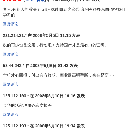
素。在美国，它的触角伸向
西尔斯
、
凯马特
所不屑一顾的偏
远小乡镇。从明尼苏达到密西西比，从南加州到奥克拉荷
各人,有各人的看法了,,想人家能做到这么强,真的有很多东西值得我们
学习的
马，沃尔玛无所不在。只要哪座乡镇缺乏廉价商店，沃尔玛
就在哪里开业。
回复评论
捐赠公益建立形象
221.214.21.* 在 2008年5月5日 11:15 发表
说的再多也是没用，行动吧！支持国产才是最有力的证明。
沃尔玛为了向顾客提供更多的实惠，而尽量缩减广告费
用，为此它在
促销
创意上颇费心思，力争以最少的投入获取
回复评论
最佳的效果。凡是沃尔玛所促销的商品总是能被一抢而空。
58.44.242.* 在 2008年5月6日 01:43 发表
在促销方式中，沃尔玛特别重视发挥活动行销
舍得才有回报，付出会有收获。商业最高明手断，实在是高·····
(EventMarketin8)的作用。例如，在纳布拉斯加州费尔佰利的
分店成立了一支“精确购物花车训练队”，并组织参加了当地举
回复评论
行的花车游行活动。所有的队员都穿着沃尔玛的
制服
，推着
125.112.193.* 在 2008年5月10日 19:16 发表
花车变换队形，在游行队伍中显得格外引人注目。为了给社
区乏味枯燥的生活增添些情趣，制造欢乐气氛，沃尔玛会经
金华的沃尔玛服务态度极差
常性开展一系列户外大
拍卖
、乐队和马戏团表演，以吸引顾
回复评论
客前来购物。每年十月的第二个星期六，沃尔玛都会在奥尼
125.112.193.* 在 2008年5月10日 19:34 发表
安塔分店的停车场举行“吃圆月饼”的竞赛活动。这一活动吸引