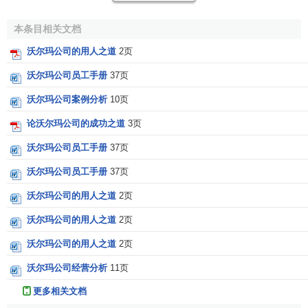
尔玛推行
“一站式”购物
新概念。顾客可以在最短的时间内以最
本条目相关文档
快的速度购齐所有需要的商品，正是这种快捷便利的购物方
式吸引了现代消费者。
沃尔玛公司的用人之道
2页
此外，虽然沃尔玛为了降低成本，一再缩减
广告
方面的
沃尔玛公司员工手册
37页
开支，但对各项公益事业的捐赠上，却不吝金钱、广为人
沃尔玛公司案例分析
10页
善。有付出便有收获，沃尔玛在
公益活动
上大量的长期投入
论沃尔玛公司的成功之道
3页
以及活动本身所具的独到创意，大大提高了品牌知名度，成
功塑造了
品牌
在广大消费者心目中的卓越形象。最后，也是
沃尔玛公司员工手册
37页
沃尔玛能超越
西尔斯
最关键的一个原因，是沃尔玛针对不同
沃尔玛公司员工手册
37页
的目标消费者，采取不同的零售经营形式，分别占领高、低
档市场。例如：针对中层及中下层消费者的沃尔玛平价购物
沃尔玛公司的用人之道
2页
广场；只针对会员提供各项优惠及服务的山姆会员商店；以
沃尔玛公司的用人之道
2页
及深受上层消费者欢迎的沃尔玛综合性百货商店等。
沃尔玛公司的用人之道
2页
价格最便宜的承诺
沃尔玛公司经营分析
11页
沃尔玛市场比一般的
超级市场
面积略大一些，每家平均
更多相关文档
约占地45000平方尺，经营的商品品种齐全，举凡一个家庭