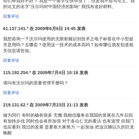
你们帮我好不好？ 我是一个留学生快毕业了，但是我不会写论文。我
注意体会工作中的乐趣。”沃尔玛同时也在按照它的美国方式
的论文的名字“沃尔玛对中国经济的影响” 我找布道好材料。
促使工作环境民主化，它取消了
等级制度
，给雇员们决策的
回复评论
信息和权力，但公司不会给他们购股权。尽管沃尔玛德国公
司许多革新举措来自美国，但这些并不是在竭力使它在德国
61.137.141.* 在 2009年6月6日 14:45 发表
的商店效仿美国的模式，沃尔玛已经为适应当地的文化做了
我想咨询一下沃尔玛使用的无限射频识别技术之电子标签在中小型超
一些调整。例如，德国沃尔玛商店没有“10英尺规则”。在美
市是用吗？去哪卖？使用这一技术的成本高吗？如有哪位朋友知道相
国，这项规则要求沃尔玛的雇员必须与距离他10英尺以内的
关信息请告知。
任何顾客讲话；而在德国，沃尔玛只是鼓励员工们友善待
回复评论
客。蒂亚克斯说：“你不能把这些东西强加给你的员工。他们
115.192.254.* 在 2009年7月4日 10:18 发表
必须真心诚意，否则顾客一眼就能看穿他们。”
请问有沃尔玛的质量管理手册吗？
德国和来自其他欧洲国家的顾客们已经看到沃尔玛商店
回复评论
内巨大的改进。各种商品的陈列柜已经按照美国沃尔玛商店
的结构进行了调整，一些写有“天天低价”和“马克坚挺！”字样
219.131.62.* 在 2009年7月23日 21:13 发表
的彩旗从天花板上直垂下来，而琳琅满目的货架上竖立的小
做为同行 有时的确有很多 无懒 我相信服务在我国的发展在几年后回
红旗则标志着这些商店正在向“天天低价”的过程转变，许多商
有加快步伐 同时也会有所加强 对于各位仁兄的看法 也有道理 但我门
品已经永久性地调低了价格。迄今为止，韦特考夫商店的4万
也应看到 我过的发展 是要靠大家努力 一起加油 把这沉睡以久的巨龙
多种商品中已有1万多种商品的价格打折出售。1999年，这
唤醒