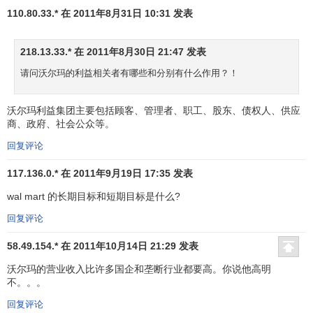
全美首富。
110.80.33.* 在 2011年8月31日 10:31 发表
1987年 在德州加伦市开设了第一家综合性百货商店
(HyperMart)，并建立起美国最大的私人卫星通信系统
218.13.33.* 在 2011年8月30日 21:47 发表
之一，将下属分店与总部联结起来。
1988年3月 在密苏里州华盛顿市成立了第一家沃尔玛
请问沃尔玛的利益相关者有哪些和分别有什么作用？！
平价购物广场(Super Center)。同年，
大卫·格拉斯
出
任公司
首席执行官
。
沃尔玛利益集团主要包括顾客、管理者、职工、股东、债权人、供应
1991年 在墨西哥与当地著名的Cifas． A合作建立起
商、政府、社会公众等。
45家山姆会员商店和沃尔玛购物广场，又在加拿大开
回复评论
设了122家连锁店。
117.136.0.* 在 2011年9月19日 17:35 发表
1992年3月17日 沃尔顿荣获“总统自由勋章”。4月5日
山姆·沃尔顿
先生辞世。4月7日
罗伯森·沃尔顿
出任公司
wal mart 的长期目标和短期目标是什么?
董事会主席。
回复评论
1993年 在英、法、德等欧洲国家已拥有330家零售商
店，其海外营业额已占总营业额的27．6％。
58.49.154.* 在 2011年10月14日 21:29 发表
1993年 沃尔玛国际部成立，波比·马丁出任国际部总裁
沃尔玛的营业收入比许多国企和垄断行业都要高。你说他高明
兼首席执行官，专门负责境外事务。12月首次单周销
不。。。
售额达到10亿美元。
回复评论