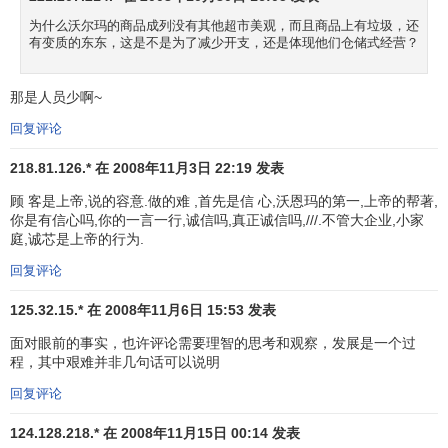
实行会员制给沃尔玛带来了许多利益：
为什么沃尔玛的商品成列没有其他超市美观，而且商品上有垃圾，还
有变质的东东，这是不是为了减少开支，还是体现他们仓储式经营？
1．建立了长期稳定的消费市场。通过会员制，沃尔玛以
组织约束的形式，把大批不稳定的消费者变成稳定的容户，
那是人员少啊~
从而大大提高了沃尔玛的营业额和
市场占有率
。
回复评论
2．培养了大批品牌忠诚者。通过会员制，成为
会员
的消
218.81.126.* 在 2008年11月3日 22:19 发表
费者会长期在山姆会员店购物，这样很容易产生
购买习惯
，
从而培养起消费者对沃尔玛这一
零售商品牌
的忠诚感。
顾 客是上帝,说的容意.做的难 ,首先是信 心,沃恩玛的第一,上帝的帮著,
你是有信心吗,你的一言一行,诚信吗,真正诚信吗,///.不管大企业,小家
庭,诚芯是上帝的行为.
3．
会费收入
相当可观。会费虽相对个人是一笔小数目，
但对于会员众多的山姆店来说，却是一笔相当可观的收入，
回复评论
它往往比销售的
纯利润
还多。
125.32.15.* 在 2008年11月6日 15:53 发表
另一方面，实行会员制是类似于减价优惠的一种促销形
面对眼前的事实，也许评论需要理智的思考和观察，发展是一个过
式，消费者也可以从中获取许多利益，例如：
程，其中艰难并非几句话可以说明
回复评论
1．享受超低价优惠或特殊服务。对于消费者来说，加入
山姆店可以享受价格更低的优惠，一次性支出的会费远小于
124.128.218.* 在 2008年11月15日 00:14 发表