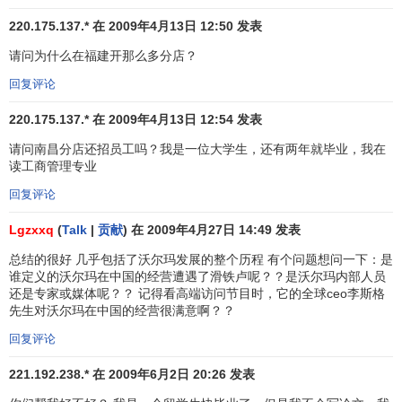
非常重要”。而更重要的是，德国为沃尔玛公司提供了一个中
央基地，它可以从这里向整个欧洲扩展。由于
欧元
已承诺要
220.175.137.* 在 2009年4月13日 12:50 发表
使国家间贸易更加简捷，沃尔玛显然想成为一个占领欧洲市
请问为什么在福建开那么多分店？
场的超级零售商。而且德国零售业的现状正好适合沃尔玛发
回复评论
挥其实力。该公司“天天低价”的经营哲学迎合了德国人节俭省
钱的天性，而大多数德国商家是依靠季节性减价和特殊平卖
220.175.137.* 在 2009年4月13日 12:54 发表
来吸引顾客的。在服务亟须改善的国家，沃尔玛以顾客为本
请问南昌分店还招员工吗？我是一位大学生，还有两年就毕业，我在
的
商业文化
也给严谨的德国人带来一些宽慰。
读工商管理专业
回复评论
研究零售市场的欧洲商业研究所所长哈利尔博士说：“真
正令德国市场惧怕的并不是价格压力太大，而是沃尔玛的商
Lgzxxq
(
Talk
|
贡献
) 在 2009年4月27日 14:49 发表
业观念。顾客对德国零售商的评价不高，它们基本上就没有
总结的很好 几乎包括了沃尔玛发展的整个历程 有个问题想问一下：是
服务。”沃尔玛准备
投资
1.6亿美元，对已收购的施帕尔连锁店
谁定义的沃尔玛在中国的经营遭遇了滑铁卢呢？？是沃尔玛内部人员
进行全面装修改造，同时也在把美国许多最佳的商业做法和
还是专家或媒体呢？？ 记得看高端访问节目时，它的全球ceo李斯格
管理人才引入德国，以使它在德国的全部业务达到公司标
先生对沃尔玛在中国的经营很满意啊？？
准。
回复评论
在一个顾客适应了经常恶声恶气的
商业服务
的国家里，
221.192.238.* 在 2009年6月2日 20:26 发表
沃尔玛是怎样管理雇员的呢？蒂亚克斯说：“我们试图让他们