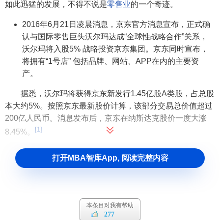
如此迅猛的发展，不得不说是
零售业
的一个奇迹。
2016年6月21日凌晨消息，京东官方消息宣布，正式确
认与国际零售巨头沃尔玛达成“全球性战略合作”关系，
沃尔玛将入股5% 战略投资京东集团。京东同时宣布，
将拥有“1号店” 包括品牌、网站、APP在内的主要资
产。
据悉，沃尔玛将获得京东新发行1.45亿股A类股，占总股
本大约5%。按照京东最新股价计算，该部分交易总价值超过
200亿人民币。消息发布后，京东在纳斯达克股价一度大涨
[1]
8.45%。
沃尔玛公司的宗旨
打开MBA智库App, 阅读完整内容
沃尔玛提出“帮顾客节省每一分钱”的宗旨，实现了价格最
便宜的承诺。沃尔玛还向顾客提供超一流服务的新享受。公
司一贯坚持“服务胜人一筹、员工与众不同”的原则。走进沃尔
本条目对我有帮助
277
玛，顾客便可以亲身感受到宾至如归的周到服务。再次，沃