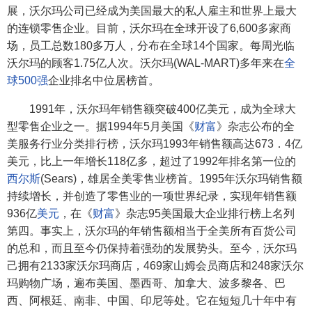
展，沃尔玛公司已经成为美国最大的私人雇主和世界上最大
的连锁零售企业。目前，沃尔玛在全球开设了6,600多家商
场，员工总数180多万人，分布在全球14个国家。每周光临
沃尔玛的顾客1.75亿人次。沃尔玛(WAL-MART)多年来在
全
球500强
企业排名中位居榜首。
1991年，沃尔玛年销售额突破400亿美元，成为全球大
型零售企业之一。据1994年5月美国《
财富
》杂志公布的全
美服务行业分类排行榜，沃尔玛1993年销售额高达673．4亿
美元，比上一年增长118亿多，超过了1992年排名第一位的
西尔斯
(Sears)，雄居全美零售业榜首。1995年沃尔玛销售额
持续增长，并创造了零售业的一项世界纪录，实现年销售额
936亿
美元
，在《
财富
》杂志95美国最大企业排行榜上名列
第四。事实上，沃尔玛的年销售额相当于全美所有百货公司
的总和，而且至今仍保持着强劲的发展势头。至今，沃尔玛
己拥有2133家沃尔玛商店，469家山姆会员商店和248家沃尔
玛购物广场，遍布美国、墨西哥、加拿大、波多黎各、巴
西、阿根廷、南非、中国、印尼等处。它在短短几十年中有