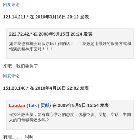
力是第一类
经济资源
，组织、企业家素质是第二类经济资
回复评论
源，制度和信息则是一种新的经济资源，即第三类资源。同
121.14.211.* 在 2010年3月18日 20:12 发表
时，一定社会的
经济体制
或
制度理性
，也是由于社会的信息
流动规则所决定的。
222.72.42.* 在 2008年9月15日 20:24 发表
信息意识
是现代市场经济观念的主要组成部分，作为现
如果我也有机会到沃尔玛工作的话！！！我必定用最好的服务方式和
代市场经济基本单元的企业无时无刻不处于及时产生、发
饱满的精神来面对！！！
送、接收信息和凭借信息识别
市场运行
趋势的运行过程之
中。完善的
市场经济
活动应是物质流、货币流和信息流三者
来吧，我们要你了
融会贯通的统一运行过程，其中信息流量中枢神经系统，是
回复评论
启动器和指南针。沃尔玛的成功就在于它抓住了这一历史性
的转变，凭借其完善的信息管理手段和超人一筹的信息管理
151.23.140.* 在 2010年4月16日 22:02 发表
理念，实现了其企业规模的发展并最终成就了在零售业的霸
主地位。沃尔玛借助
信息化战略
获得巨大成功。
Laodan
(
Talk
|
贡献
) 在 2009年8月9日 15:54 发表
保持冷静头脑，要有虚心学习的态度，切忌空谈、空想、空话，中国
沃尔玛公司总经理马特说：“100家商店是一个很好的开
人的口号喊得还少吗？
端。我们毕竟才刚刚进入德国市场一年时间，我们正在全力
着手发展我们的计划。”他说：“我们的下一个目标将是亚洲，
有理。。。呵呵