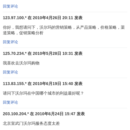
重点将进军巨大的中国市场。”如今，沃尔玛已经在中国东部
回复评论
发达地区抢滩登陆，广州、深圳、上海、北京、武汉等一些
大中城市已出现了数十家沃尔玛的连锁店，它们的出现对中
123.97.100.* 在 2010年4月26日 20:11 发表
国的许多大型零售企业造成巨大的震动和冲击。
你好，我想请问下，沃尔玛的营销策略，从产品策略，价格策略，渠
道策略，促销策略分析
沃尔玛在中国
回复评论
沃尔玛1996年进入中国，在深圳开设了第一家沃尔玛购
125.70.234.* 在 2010年5月28日 10:31 发表
物广场和山姆会员商店，经过十年的发展，目前已经在包括
我喜欢去沃尔玛购物
深圳、东莞、昆明、大连、汕头、福州、沈阳、厦门、哈尔
滨、长春、长沙、北京、南昌、济南、青岛、天津、南京、
回复评论
南宁、贵阳、武汉、太原、重庆、上海、晋江、玉溪、芜
113.83.155.* 在 2010年6月19日 15:40 发表
湖、潍坊、岳阳、烟台、金华、嘉兴、漳州、成都、无锡、
请问下沃尔玛在中国哪个城市的利益最好呢？
宁波和衢州36个城市开设了73家商场，包括沃尔玛购物广
场、山姆会员商店、沃尔玛社区店三种业态，其中沃尔玛购
回复评论
物广场 68家、山姆会员商店3家，社区店2家。沃尔玛至今在
203.100.204.* 在 2010年6月24日 15:47 发表
华的总投资额达17亿元
人民币
，创造了超过36,000个就业机
会。作为一个出色的
企业公民
，沃尔玛自进入中国就积极开
北京宣武门沃尔玛服务态度太差