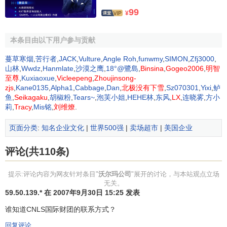
营销费用、行政开支等各方面节省资金，提出了“天天平价、
99
¥
始终如一”的口号，并努力实现价格比其它
商号
更便宜的承
诺。严谨的采购态度，完善的发货系统和先进的存货管理是
本条目由以下用户参与贡献
促成沃尔玛做到成本最低、价格最便宜的关键因素。其创始
人
沃尔顿
曾说过，“我们重视每一分钱的价值，因为我们服务
蔓草寒烟
,
苦行者
,
JACK
,
Vulture
,
Angle Roh
,
funwmy
,
SIMON
,
Zfj3000
,
山林
,
Wwdz
,
Hanmlate
,
沙漠之鹰
,
18°@鷺島
,
Binsina
,
Gogeo2006
,
明智
的宗旨之一就是帮每一名进店购物的顾客省钱。每当我们省
至尊
,
Kuxiaoxue
,
Vicleepeng
,
Zhoujinsong-
下一块钱，就赢得了顾客的一份信任。”为此，他要求每位采
zjs
,
Kane0135
,
Alpha1
,
Cabbage
,
Dan
,
北极没有下雪
,
Sz070301
,
Yixi
,
鲈
购人员在采购货品时态度要坚决。他告诫说：“你们不是在为
鱼
,
Seikagaku
,
胡椒粉
,
Tears~
,
泡芙小姐
,
HEHE林
,
东风
,
LX
,
连晓雾
,
方小
莉
,
Tracy
,
Mis铭
,
刘维燎
.
商店
讨价还价
，而是在为顾客
讨价还价
，我们应该为顾客争
取到最好的价钱。”
页面分类
:
知名企业文化
|
世界500强
|
卖场超市
|
美国企业
传达以及信息反馈的速度，提高整个公司的
运作效率
评论(共110条)
总部的高速电脑与16个发货中心以及1000多家的商店连
提示:评论内容为网友针对条目"
沃尔玛公司
"展开的讨论，与本站观点立场
接。通过商店付款台激光扫描器售出的每一件货物，都会自
无关。
动记入电脑。当某一货品库存减少到一定数量时，电脑就会
59.50.139.* 在 2007年9月30日 15:25 发表
发出信号，提醒商店及时向总部要求进货。总部安排货源后
谁知道CNLS国际财团的联系方式？
送往离商店最近的一个发货中心，再由发货中心的电脑安排
发送时间和路线。在商店发出订单后36小时内所需货品就会
回复评论