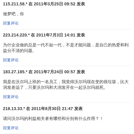
115.211.58.* 在 2011年3月25日 09:52 发表
1950年
山姆·沃尔顿
开设了第一家特价商店。
做梦吧，你
1962年 沃尔顿以“Wal—Mart”为名在阿肯色州拉杰斯
市开办了第一家沃尔玛平价商店。
回复评论
1969年 10月31日成立沃尔玛百货有限公司。
223.214.220.* 在 2011年7月3日 14:01 发表
1970年 在阿肯色州的本顿维尔镇成立了公司总部和第
一家配送中心。
为什企业做的总是一代不如一代，不是才能问题，是自己的热爱和利
益分不清的问题。
1972年 沃尔玛公司在纽约
上市
股票，其价值在以后
的17年间(到1989年)翻了100倍。
回复评论
1975年 山姆·沃尔顿受韩国工人的启发，引进了著名的
183.27.185.* 在 2011年7月24日 00:57 发表
“沃尔玛欢呼”。
我是在沃尔玛上班的一名员工，我觉得沃尔玛现在变的很垃圾，比大
1979年 沃尔玛总销售额首次突破10亿美元。
润发差远了，只要沃尔玛和大润发开在一起沃尔玛就死。
1983年 成功地开设了凭会员资格方能平价购物的山
姆会员商店(SAM’S CLUB)。
回复评论
1984年 山姆·沃尔顿实践对员工的许诺，公司
税前利润
218.13.33.* 在 2011年8月30日 21:47 发表
达到8%，他在华尔街跳起了草裙舞。同年，大卫·格拉
请问沃尔玛的利益相关者有哪些和分别有什么作用？！
斯出任公司总裁。
1985年 美国著名财经杂志《
福布斯
》把
沃尔顿
列为
回复评论