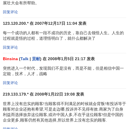
顾客是否能在店中一次购齐所有需要货品，是否可以得
展壮大会有所帮助。
到及时的新产品销售信息，是否可以享有送货上门、免费停
回复评论
车等附加服务，是否可以在任何有空闲的时间入店购物……
这些问题也是评价一间商店好坏的重要标志。
123.120.200.* 在 2007年12月17日 11:04 发表
每一个成功的人都有一段不成功的历史，靠自己去领悟人生。人生的
在沃尔玛，消费者可以体验“一站式”购物(One—Stop
过程就是悟的过程，道理悟明白了，就什么都解决了
Shopping)的新概念。在商品结构上，它力求富有变化和特
回复评论
色，以满足顾客的各种喜好。其经营项目繁多，包括食品、
玩具、新款服装、化妆用品、家用电器、
日用百货
、肉类果
Binsina
(
Talk
|
贡献
) 在 2008年1月5日 21:17 发表
菜等等。
突然进入一个时代，发现我们不是没有，而是不能，但是相信中国一
定能，技术，人才，战略
另外，沃尔玛为方便顾客还设置了多项特殊的服务类
型：
回复评论
219.133.179.* 在 2008年1月22日 19:08 发表
免费停车：例如深圳的山姆店营业面积12000多平方
米，有近400个免费停车位，而另一家营业面积达17800多平
世界上没有忠实的顾客!当顾客得不到满足的时候就会背叛!有投诉等于
方米的沃尔玛购物广场也设有约150个停车位。
顾客对企业还抱有希望,可是走边哪,投诉并不见得有效.商家为了自身
利益而选择放弃这位顾客,或许中国人多,不在乎这位顾客!但是中国的
企业更多,顾客仍然有其他选择,所以世界上没有忠实的顾客.
沃尔玛将糕点房搬进了商场，更设有“山姆休闲廊”，所有
的风味美食、新鲜糕点都给顾客在购物劳顿之余以休闲的享