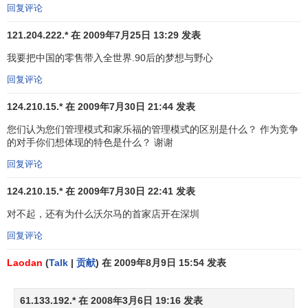
家商店的营业额增加了25%，达到38亿美元。然而，沃尔玛
回复评论
的
竞争对手
则纷纷指责沃尔玛挑起了
价格战
。于是，零售商
121.204.222.* 在 2009年7月25日 13:29 发表
们起而应战，也都调低了自己的商品价格。德国最大的零售
商梅特罗公司调低了其3000多种核心商品的价格，其他几家
我要把中国的零售带入全世界.90后的梦想与野心
大型连锁店甚至模仿沃尔玛打出了“天天低价”的
广告标语
。
回复评论
沃尔玛带来的影响还体现在其他一些方面。在这个“一手
124.210.15.* 在 2009年7月30日 21:44 发表
交钱一手交货”的概念由来已久的国家里，顾客们现在可以用
您们认为您们管理模式和家乐福的管理模式的区别是什么？ 作为竞争
信用卡
付费。一些商店现在甚至考虑采用为顾客装包的激进
的对手你们想体现的特色是什么？ 谢谢
做法，这在德国是前所未闻的。沃尔玛德国公司总裁蒂亚克
回复评论
斯说：“考虑到德国的劳动力成本，甚至连我们自己的人起初
都对延长营业时间的做法表示怀疑,但顾客们的反应非常好。”
124.210.15.* 在 2009年7月30日 22:41 发表
沃尔玛的竞争对手们只好再一次极不情愿地学它的做法。
对不起，还有为什么沃尔马的首家店开在深圳
此外，沃尔玛自己的信息系统能把扫描数据直接通过卫
回复评论
星传向公司总部，使公司可以快捷地管理自己的供货链，在
Laodan
(
Talk
|
贡献
) 在 2009年8月9日 15:54 发表
库存减少时自动订货，还可以使沃尔玛发现新的
营销机会
。
这对沃尔玛在全球取得成功是至关重要的。
61.133.192.* 在 2008年3月6日 19:16 发表