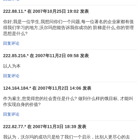
出现在仓库的货架上。这种高效率的
存货管理
，使公司能迅
222.88.11.* 在 2007年10月25日 19:02 发表
速掌握销售情况和市场需求趋势，及时补充库存不足。这样
你好;我是一位学生,我想问你们一个问题,每一位著名的企业家都有值
可以减少存货风险、降低资金积压的额度，加速资金运转速
得我们学习的地方,沃尔玛您能告诉我你成功的 阶梯是什么,你的管理
度。
思想是什么?
沃尔玛也采用了仓储式经营，因而在商品销售成本上更
回复评论
充分体现出规模效益。例如：山姆会员店内装修简洁，尽量
222.85.216.* 在 2007年11月2日 09:58 发表
利用所有的货架空间储存、陈设商品。价格不是标在每件商
以人为本
品上，而是统一标于货架，只要通过扫描商品的
条形码
，
收
银机
便会准确地收取价款。商品多以大包装出售，以减低单
回复评论
独包装的成本。随着我国生产力水平的不断提高、消费者购
124.164.184.* 在 2007年11月2日 14:06 发表
买能力的增强，许多城市已具备推行这一模式的条件。商家
渐渐认识到仓储式经营模式的优点，并开始了一些尝试，类
作为雇主,您觉得您的社会责任是什么? 做到什么样的饿目标, 才能叫
作实现自身的价值?
似广客隆的平价仓储商店纷纷开业。目前最关键的问题是，
吸取国外成功企业(如：沃尔玛)的经验，更全面、更彻底地做
回复评论
到成本最低，实现规模效益。
222.82.77.* 在 2007年11月3日 18:39 发表
在零售业中，舒适的
购物环境
、优质周到的服务必然与
我认为，沃尔玛的成功只是给了我们一个启示，比别人更尽心的去