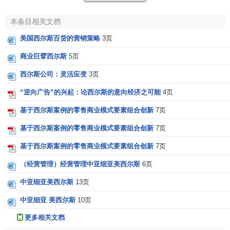
不相同，农民购买力虽不高，总体上却是一个巨大的市场，
要开拓这个市场，非采取一套有针对性的经营方式不可，首
本条目相关文档
先是组织生产和提供符合农村需要的商品。其次是要做到价
美国西尔斯百货的营销策略
3页
格，供应稳定，产品耐用，还要克服交通不便的困难，准时
商业巨擘西尔斯
5页
付货，建立良好的
商业信誉
。
西尔斯公司：灵活应变
3页
西尔斯公司的创始人理查德·西尔斯原是一个铁路货运的
“逆向广告”的兴起：论西尔斯的意向经济之可能
4页
代理商。因为几次被顾客拒绝收货，影响了他送钟表的生
意，他在无可奈何中想到利用邮局寄送，结果非常顺利。他
基于西尔斯案例的零售商业模式要素组合创新
7页
对美国农村市场的特点了如指掌，大胆创新，逐步形成了一
基于西尔斯案例的零售商业模式要素组合创新
7页
套行之有效的新型销售和经营办法。西尔斯
经常收购
一些因
积压欠债而遭扣压的
商品
（这些商品质量均无问题）向农民
基于西尔斯案例的零售商业模式要素组合创新
7页
兜售。登一次广告做完一笔生意就告收盘。这种类似交易会
（经营管理）经营管理中亚细亚美西尔斯
6页
的零打碎敲的买卖，使他狠赚了一些钱。西尔斯还在邮购商
中亚细亚美西尔斯
13页
业方面动脑筋，对于印刷邮购用的产品手册，沟通邮购渠
道，建设邮购专用工厂等，均有建树，不过，由于受当时条
中亚细亚 美西尔斯
10页
件所限，加之他本人缺乏高超的
组织能力
，所以，尽管他以
更多相关文档
自己的名字创建了西尔斯公司，但使公司走上大企业轨道