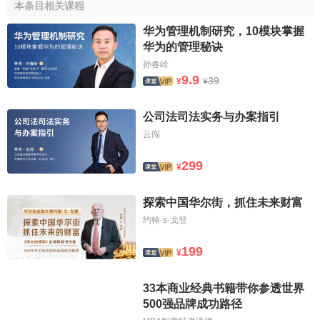
本条目相关课程
的，却是他的继任者。
华为管理机制研究，10模块掌握
1895年，米利斯·洛森沃尔德加入了西尔斯公司，他对公
华为的管理秘诀
司的发展，特别是邮购业务和扩展，起了极其重要的作用。
孙春岭
9.9
39
¥
¥
邮购商业的特点，是利用信件订货又通过邮件付货，从而把
买卖双方面对面成交的市场，从商店延伸到消费者家庭之
公司法司法实务与办案指引
中，顾客不出户，坐在家里根据店方发出的商品样本或广告
云闯
订货单，即可订货。买主卖主不谋一面，即可完成一笔交
易。邮购商业并不是西尔斯公司首创的，但使刚刚逐步发展
299
¥
成为重要和大规模的
零售商业
形态，西尔斯公司和洛森沃尔
德却起了决定性的作用。
探索中国华尔街，抓住未来财富
洛森沃尔德基于邮购非常适合当时美国农村交通不便、
约翰·s·戈登
农民进城购物困难的状况，对邮购业务倾注了大量心血，采
199
¥
取了一系列大胆措施。例如，他从
市场调查
分析入手，精心
编印了非常实用的邮购
商品
样本，坚持了"保证满意，否则原
33本商业经典书籍带你参透世界
款退还"的
经营方针
，建立了高效的组织管理系统，让管理人
500强品牌成功路径
员既有应有的权力，又担负起明确的责任，他的经营原则是