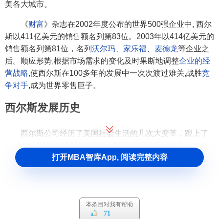
美各大城市。
《
财富
》杂志在2002年度公布的世界500强企业中, 西尔
斯以411亿美元的销售额名列第83位。2003年以414亿美元的
销售额名列第81位，名列
沃尔玛
、
家乐福
、
麦德龙
等企业之
后。顺应形势,根据市场需求的变化及时果断地调整
企业的经
营战略
,使西尔斯在100多年的发展中一次次渡过难关,战胜
竞
争对手
,成为世界零售巨子。
西尔斯发展历史
西尔斯公司经历了美国社会生活的几次大变革，跟上了
潮流，在稳定中增长和发展，成为美国经营最成功和最赚钱
打开MBA智库App, 阅读完整内容
的企业之一，西尔斯公司虽在采用尖端技术领域并无令人瞩
目的贡献，但它对美国消费者的购物及生活方式，都产生了
很大影响。在西方商业界享有" 零售业科学院"之誉。
"百货王"历经百年不衰，其主要成功经验是：决不墨守成
本条目对我有帮助
71
规，而是随着形势变化而变化。农民的需要与城镇消费者又