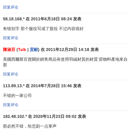
回复评论
20年代后期，伍德接了洛森沃尔德的班，伍德早年在西
点军校学习，毕业以后到菲律宾股役，又到巴拿马参加当地
58.18.168.* 在 2011年6月18日 08:24 发表
的开发计划。第一次世界大战晋升为将军，主持军需物资的
有错别字 那个服役写成了股役 不过内容很好
供给，采购及运输，得到过联邦政府勋章。战后被西尔斯公
司聘为副董事长，他针对当时美国市场的变化，尤其是农村
回复评论
市场的变化，采取了新的
经营策略
，紧随市场变化而变化，
陳淑芬
(
Talk
|
贡献
) 在 2011年12月29日 14:18 发表
他一方面继续抓好邮购商业，另一方面，则以更大力量着重
美國西爾斯百貨關於銷售商品有使用羽絨材質的材質'原物料產地來自
发展门市零售 --零售商店，扩大服务对象，同时为城市居民
那
和农村消费者服务，从1925~1929年，西尔斯陆续开设了324
家零售店铺，到1931年，零售营业额已经超出过去邮购销售
回复评论
的营业额。
113.89.13.* 在 2014年7月28日 15:46 发表
零售商店的激增，提出了加强商店管理的新课题，可是
不错的一家公司
过去成功的邮购业务，并没有也不可能为公司培养商店管理
回复评论
人才，伍德在他任公司经理的头10几年时间里，对提拔、挑
选、培养人员的工作，抓得紧而又紧，这种重视培养人才的
182.48.102.* 在 2020年11月23日 09:02 发表
作用，西尔斯公司一直延续至今，成为西尔斯公司不断发
那必然不错，给悲剧一点掌声
展，不断成功的重要因素。另外，邮购业务是高度集中的，