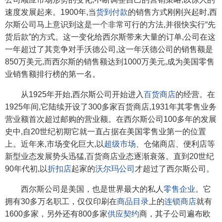
速度发展起来。1900年,当
货到付款
的销售方式刚刚兴起时,西
尔斯公司马上意识到这是一个非常可行的方法,并很快实行“先
货后款”的方式。这一变化给西尔斯带来大量的订单,公司在这
一年超过了其竞争对手沃德公司,这一年沃德公司的销售额是
850万美元,而西尔斯的销售额达到1000万美元,成为美国零售
业销售额排行榜的第一名。
从1925年开始,西尔斯公司开始进入
百货商店
的经营。在
1925年间,它陆续开设了300多家百货商店,1931年其零售业务
营业额首次超过邮购的营业额。在西尔斯公司100多年的发展
史中,自20世纪初期它就一直占据在美国零售业第一的位置
上。近年来,市场变化巨大,以
超级市场
、仓储商店、便利店等
新型业态发展势头迅猛,百货商店业态逐渐衰落。直到20世纪
90年代初,以
折扣店
起家的
沃尔玛公司
才超过了西尔斯公司。
西尔斯公司是美国，也是世界最大的私人
零售企业
。它
拥有30多万名职工，仅仅印刷在
商品目录
上的
连锁商店
就有
1600多家，另外还有800多家
供应契约
商，其子公司遍布欧