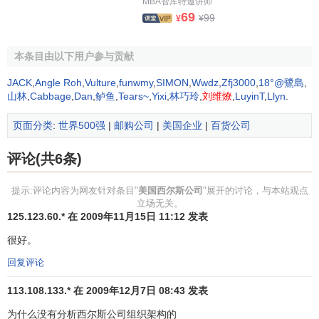
MBA智库特邀讲师
既要物美又要价廉，真正做到成本尽量降低，售价最便宜，
69
99
¥
¥
薄利多销
，此外品质要保持最好的。从本世纪初起，洛森沃
尔德便在西尔斯公司总部所在地芝加哥成立了邮购工厂，采
本条目由以下用户参与贡献
用标准的
流水作业
方式生产物美价廉的商品。西尔斯公司与
各主要
制造商
还建立起了一种与其说是购买，不如说是代理
JACK
,
Angle Roh
,
Vulture
,
funwmy
,
SIMON
,
Wwdz
,
Zfj3000
,
18°@鷺島
,
的特殊关系，从而保证了质高价廉的商品源源不断提供给消
山林
,
Cabbage
,
Dan
,
鲈鱼
,
Tears~
,
Yixi
,
林巧玲
,
刘维燎
,
LuyinT
,
Llyn
.
费者。洛森活尔德的经营战略迅速扩大。1900年西尔斯的营
页面分类
:
世界500强
|
邮购公司
|
美国企业
|
百货公司
业额仅110万美元，10年后增长为6100万美元，再过10年，
即1920年，已增长了2.45亿美元，他当年经过深入调查编印
评论(共6条)
的邮购商品手册上，农民需要的生活用品一应俱全，从农业
机械零部件到及帽鞋袜碗瓢僵，无所不有，至今仍被一些商
提示:评论内容为网友针对条目"
美国西尔斯公司
"展开的讨论，与本站观点
业学校用作教学参考，"如不满意，原款退还" 的方针，把买
立场无关。
125.123.60.* 在 2009年11月15日 11:12 发表
方提心吊胆改变成为了卖方兢兢业业。到70年代中期，西尔
斯公司邮购营业额每年都有数十亿美元之多，遥遥领先于美
很好。
国和世界其他同行。如今，西尔斯公司大力推行的邮购商
回复评论
业，在美国和其他发达国家，都已具有相当规模，美国的邮
113.108.133.* 在 2009年12月7日 08:43 发表
购总额不下1000亿美元，德国有100亿马克，日本超过了1万
亿日元，英国有30多亿英镑，意大利1.3万亿
里拉
。
为什么没有分析西尔斯公司组织架构的