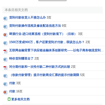
一、购物者风险较低，购物者
验货
后再付款，避免了销
本条目相关文档
售方收到货款后不发货、发的货和购物者当时
网上购物
展示
货到付款收货人不接怎么办
3页
商品描述不符以及快递员调包的风险。
货到付款操作流程及修改配送信息方法
9页
二、货到付款增加了购物者对销售者的信任度，便于发
啤酒行业-进口结算流程（货到付款项下）（目标）
3页
展网上购物，有利于销售者
销售量
的提升。
1500万变成900万，客户还要货到才付款，我该怎么办？
2页
三、
消费者
和快递员见货后钱货两清，避免了消费者和
互联网金融背景下供应链金融体系创新研究——以电子商务物流货到付款业务设计为例
销售者之间的纠纷。
特价货到哪里去了
2页
四、由于是快递员收款，快递公司为了自己的利益，避
对分期付款和一次性付款二种付款方式的比较
2页
免了
野蛮装卸
、野蛮运输，减少的货物在运输途中的损坏。
（收款付款管理）提示付款商业汇票的提示付款期限
5页
五、增加了快递公司业务，刺激了
经济
发展。
付款
3页
付款
16页
更多相关文档