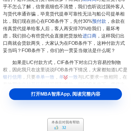
乎不怎么了解，信誉底细也不清楚，我们也听说过国外客人
与货代串通诈骗，毕竟货代提单可靠性无法与船公司提单相
比，我们现在担心在FOB条件下，先付30%
预付款
，余款在
传真货代提单给客人后，客人再安排70%给我们，最坏考
虑，我们担心有些货代会直接把货放给
进口商
，这样我们出
口商就会货款两失，大家认为在FOB条件下，这种付款方式
妥当吗？FOB条件下，你们的一贯妥当做法是什么呢？
如果是L/C付款方式，CIF条件下对出口方容易控制物
权，因此我只在这里说说FOB条件下情况，大家都知道L/C是
银行信用
，只要
单单一致
，
单证一致
与L/C要求一致相同，在
有效期内
交付
开征
行就可得到货款，但FOB条件下，货代出
的是货代提单，真正的物权在国外货代手里，只要客人与货
打开MBA智库App, 阅读完整内容
代达成一致，就有可能直接得到货物，这里面就有个问题
了，如果货代提单有些细节与L/C不相符，那么产生
不符点
，
银行拒付，那么出口商仍然面对货款两空的风险。
本条目对我有帮助
货到付款的优势
32