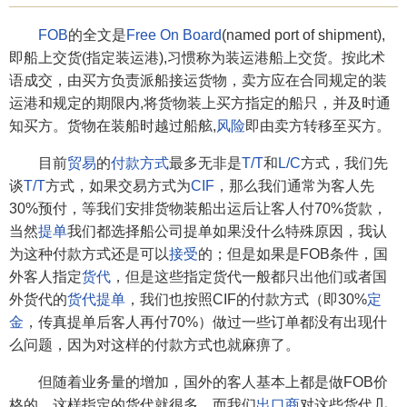
FOB
的全文是
Free On Board
(named port of shipment),
即船上交货(指定装运港),习惯称为装运港船上交货。按此术
语成交，由买方负责派船接运货物，卖方应在合同规定的装
运港和规定的期限内,将货物装上买方指定的船只，并及时通
知买方。货物在装船时越过船舷,
风险
即由卖方转移至买方。
目前
贸易
的
付款方式
最多无非是
T/T
和
L/C
方式，我们先
谈
T/T
方式，如果交易方式为
CIF
，那么我们通常为客人先
30%预付，等我们安排货物装船出运后让客人付70%货款，
当然
提单
我们都选择船公司提单如果没什么特殊原因，我认
为这种付款方式还是可以
接受
的；但是如果是FOB条件，国
外客人指定
货代
，但是这些指定货代一般都只出他们或者国
外货代的
货代提单
，我们也按照CIF的付款方式（即30%
定
金
，传真提单后客人再付70%）做过一些订单都没有出现什
么问题，因为对这样的付款方式也就麻痹了。
但随着业务量的增加，国外的客人基本上都是做FOB价
格的，这样指定的货代就很多，而我们
出口商
对这些货代几