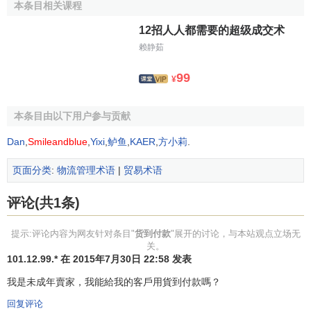
本条目相关课程
12招人人都需要的超级成交术
赖静茹
99
¥
本条目由以下用户参与贡献
Dan
,
Smileandblue
,
Yixi
,
鲈鱼
,
KAER
,
方小莉
.
页面分类
:
物流管理术语
|
贸易术语
评论(共1条)
提示:评论内容为网友针对条目"
货到付款
"展开的讨论，与本站观点立场无
关。
101.12.99.* 在 2015年7月30日 22:58 发表
我是未成年賣家，我能給我的客戶用貨到付款嗎？
回复评论