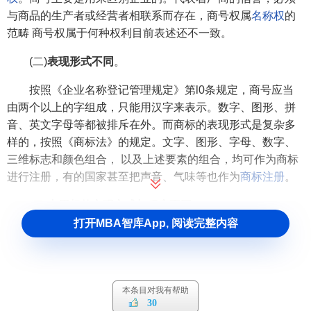
与商品的生产者或经营者相联系而存在，商号权属
名称权
的
范畴 商号权属于何种权利目前表述还不一致。
(二)
表现形式不同
。
按照《企业名称登记管理规定》第l0条规定，商号应当
由两个以上的字组成，只能用汉字来表示。数字、图形、拼
音、英文字母等都被排斥在外。而商标的表现形式是复杂多
样的，按照《商标法》的规定。文字、图形、字母、数字、
三维标志和颜色组合， 以及上述要素的组合，均可作为商标
进行注册，有的国家甚至把声音、气味等也作为
商标注册
。
(三)
专用权的实现方式与程序不同
。
打开MBA智库App, 阅读完整内容
商号权的实现只要按照层级的要求在工商部门申请企业
名称后，在取得名称权的同时也取得商号权，其从时间上来
计算可能是一瞬间的。而商标权的取得从申请到权利取得要
经过申请、审查、公告、异议等程序，长达两年甚至更长的
本条目对我有帮助
时间间隔。
30