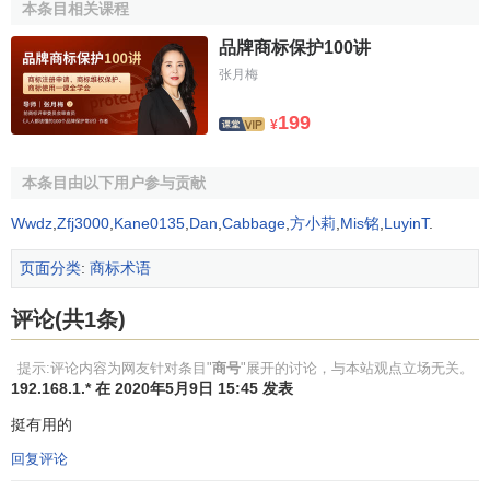
本条目相关课程
称登记管理规定》，是由国务院批准，以工商局令发布的。
因此只能属于
行政规章
，而且该规定未直接确定商号权的取
品牌商标保护100讲
得，而是与企业名称权结合在一起。因此，仅从产生依据本
张月梅
身的效力来看就明显的发现其保护力度的不同。
199
¥
(七)
同一个商事主体只能拥有一个商号，但是可以拥有无
数个商标
。
本条目由以下用户参与贡献
商号和商标也有很多相同的地方，主要表现在：
Wwdz
,
Zfj3000
,
Kane0135
,
Dan
,
Cabbage
,
方小莉
,
Mis铭
,
LuyinT
.
(一)
权利的范围基本相同
。
页面分类
:
商标术语
商标权和商号权都属于
无形财产
，都具有专有权、使用
评论(共1条)
权、转让权，也都属于知识产权的范畴 但商号的知识产权权
属尚停留在专家论述和理论研讨中。
提示:评论内容为网友针对条目"
商号
"展开的讨论，与本站观点立场无关。
192.168.1.* 在 2020年5月9日 15:45 发表
(二)
都是
商誉
的重要组成部分
。
挺有用的
两者都能起到表示和区别商品或服务的来源、保证质
回复评论
量、
广告
宣传等功能。