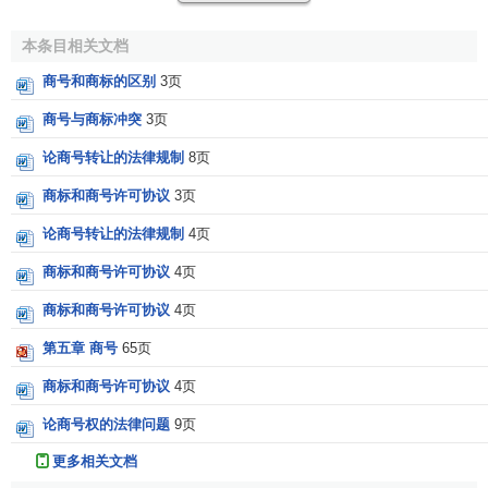
(四)
地域和时空的效力范围不同
。
本条目相关文档
我国商标权在全国都有法律的效力，按照《商标法》的
商号和商标的区别
3页
规定，有效期十年，但可以无限次地续展，而且根据
《马德
商号与商标冲突
3页
里协定》
在缔约国还有优先权。而商号权除了在国家工商行
论商号转让的法律规制
8页
政管理总局核准的外，其效力一般都限定在省、市、县等一
定
行政区划
之内，但其时空效力却是一次申请，终身有效，
商标和商号许可协议
3页
只要主体存在，商号权就伴随着企业名称权永远存在。
论商号转让的法律规制
4页
(五)
权利的实现方式不同
。
商标和商号许可协议
4页
商号权的实现依赖于商事主体，包括厂商或服务提供商
商标和商号许可协议
4页
等对主体企业名称的不断使用。而商标权的实现则大多以标
第五章 商号
65页
志于特定商品或服务上为主要方式。
商标和商号许可协议
4页
(六)
产生的依据和保护程度不同
。
论商号权的法律问题
9页
商标权取得的依据是我国人大制定的
《中华人民共和国
更多相关文档
商标法》
，属于法律的范畴 而商号权取得的依据是《企业名