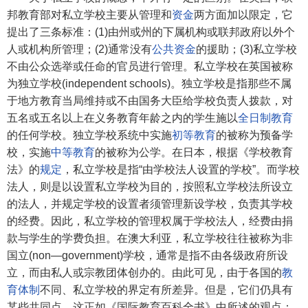
邦教育部对私立学校主要从管理和
资金
两方面加以限定，它
提出了三条标准：(1)由州或州的下属机构或联邦政府以外个
人或机构所管理；(2)通常没有
公共资金
的援助；(3)私立学校
不由公众选举或任命的官员进行管理。私立学校在英国被称
为独立学校(independent schools)。独立学校是指那些不属
于地方教育当局维持或不由国务大臣给学校负责人拨款，对
五名或五名以上在义务教育年龄之内的学生施以
全日制教育
的任何学校。独立学校系统中实施
初等教育
的被称为预备学
校，实施
中等教育
的被称为公学。在日本，根据《学校教育
法》的
规定
，私立学校是指“由学校法人设置的学校”。而学校
法人，则是以设置私立学校为目的，按照私立学校法所设立
的法人，并规定学校的设置者须管理新设学校，负责其学校
的经费。因此，私立学校的管理权属于学校法人，经费由捐
款与学生的学费负担。在澳大利亚，私立学校往往被称为非
国立(non—government)学校，通常是指不由各级政府所设
立，而由私人或宗教团体创办的。由此可见，由于各国的
教
育体制
不同、私立学校的界定有所差异。但是，它们仍具有
某些共同点，这正如《国际教育百科全书》中所述的观点：