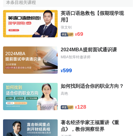
尤其是十四大确立我国实行
社会主义市场经济体制
以来，我
本条目相关课程
国的教育事业发生了重大转变，其中之一就是出台了
相关
的
英语口语急救包【假期现学现
法律法规鼓励并规范社会力量办学，鼓励各类社会团体和个
用】
人捐资办学、投资办学。形成多元办学体制的根本动力有两
张文钊
方面。一方面，是随着生活水平的提高，人民群众对教育的
69
¥
要求也在不断提高，而“穷国办大教育”的现状无法满足人民群
众的多元化
教育需求
，需要社会力量参与其中，并充分发挥
2024MBA提前面试通识课
市场在教育发展的作用，依靠市场的力量来发展我国的学校
MBA智库特邀讲师
教育事业；另一方面，一部分先富裕起来的人们以及有投资
599
实力的社会团体热衷于投资教育事业。民办学校最先在东部
¥
沿海地方发展壮大就是一个非常好的例证和有力的说明。从
我国私立学校在改革开放后再次兴起的动力以及我国教育法
如何找到适合你的职业方向？
律法规鼓励社会力量办学的宗旨来看，私立学校(现实中，我
高艳
国往往是将民办学校与私立学校混同)实际上就是政府机构以
128
¥
外的
企业
、社会组织和个人，利用非国家财政性经费投资兴
办的学校。
著名经济学家王福重讲《重
参考文献
点》，教你洞察世界