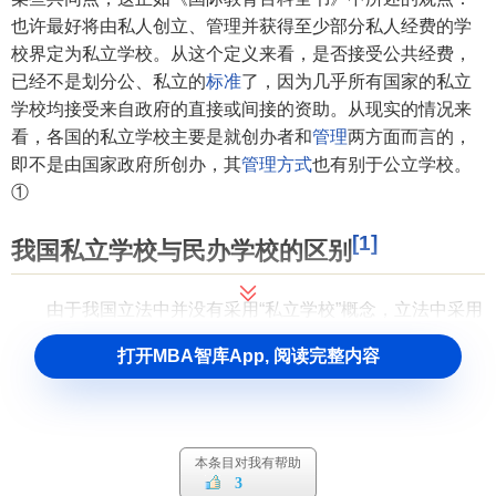
也许最好将由私人创立、管理并获得至少部分私人经费的学
校界定为私立学校。从这个定义来看，是否接受公共经费，
已经不是划分公、私立的
标准
了，因为几乎所有国家的私立
学校均接受来自政府的直接或间接的资助。从现实的情况来
看，各国的私立学校主要是就创办者和
管理
两方面而言的，
即不是由国家政府所创办，其
管理方式
也有别于公立学校。
①
[1]
我国私立学校与民办学校的区别
由于我国立法中并没有采用“私立学校”概念，立法中采用
的是与之内涵较为相近的“民办学校”，所以有必要先对私立学
打开MBA智库App, 阅读完整内容
校与民办学校概念加以比较。所谓私立学校，是针对公立学
校而言。私立学校是独立的学校法人，由非政府部门投资兴
办，并自主管理的学校。对此，我国法律并没有相应的规
定，而对于“民办学校”作了相应的界定。《民办高等学校设置
本条目对我有帮助
暂行规定》(1993年8月1日国家教委发布)第二条规定：“本规
3