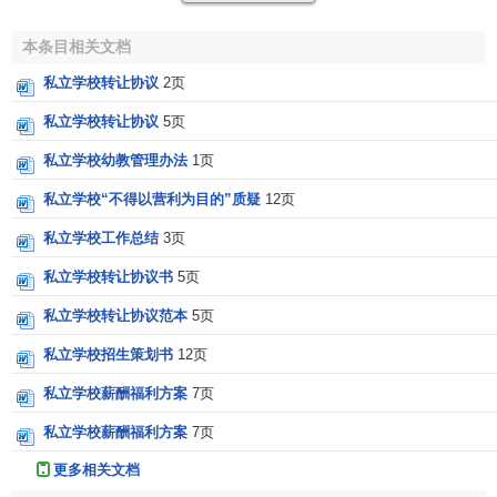
定所指的民办高等学校，系指除国家机关和国有企业事业组
织以外的各种
社会组织
以及公民个人，
自筹资金
，依照本规
本条目相关文档
定设立的实施高等学历教育的教育机构。”2002年颁布的《中
私立学校转让协议
2页
华人民共和国民办教育促进法》第二条规定：“国家机构以外
的社会组织或者个人，利用非国家财政性经费，面向社会举
私立学校转让协议
5页
办学校及其他教育机构的
活动
，适用本法。本法未作规定
私立学校幼教管理办法
1页
的，依照教育法和其他有关教育法律执行。”从上述法律规定
私立学校“不得以营利为目的”质疑
12页
来看，《中华人民共和国民办教育促进法》的规定比《民办
学校设置暂行规定》更为规范。但是从法律对民办学校的规
私立学校工作总结
3页
定来看，民办学校与私立学校称谓在内涵上没有太大的区
私立学校转让协议书
5页
别。
私立学校转让协议范本
5页
我国现阶段的私立学校
私立学校招生策划书
12页
历史上，我国私学是比较发达的。但是新中国成立以
私立学校薪酬福利方案
7页
后，迫于当时的教育现状以及新中国建设的
需要
，教育政策
私立学校薪酬福利方案
7页
发生了根本性的转变，将全国私立中小学全部接管改为公
更多相关文档
办，最终形成了全国“千校一面”的发展格局。改革开放以后，