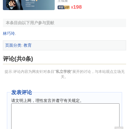
王福重
198
¥
1.0
1.1
↑
杨琼著.治理与制衡 学校法人论.教育科学出版
社,2011.09.
本条目由以下用户参与贡献
林巧玲
.
页面分类
:
教育
评论(共0条)
提示:评论内容为网友针对条目"
私立学校
"展开的讨论，与本站观点立场无
关。
发表评论
请文明上网，理性发言并遵守有关规定。