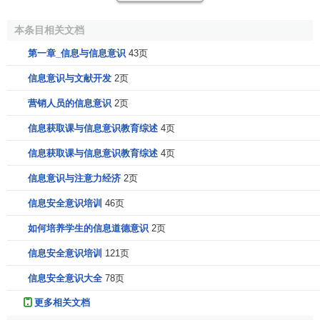
府决策
信息、
新闻
媒介、立法信息、产品形象信息、
竞争对
手信息
、
消费者信息
、
市场信息
、企业形象信息、
流通渠道
本条目相关文档
信息、
财政
金融信息
、
能源
信息、人口信息在内的
社会信息
第一章_信息与信息意识
43页
系统
以及信息系统的相互反馈和转换增殖，都应当是信息意
信息意识与文献开发
2页
识主导下的有序的运动过程。没有掌握和处理现代社会信息
价值的能力，不具备搜集、发出和转换信息的自觉意识，任
营销人员的信息意识
2页
何公共关系活动都不会取得成功，任何企业或个人的生存发
信息获取课与信息意识教育综述
4页
展都是不可能的。
信息获取课与信息意识教育综述
4页
相关条目
信息意识与注意力经济
2页
信息安全意识培训
46页
公众意识
形象意识
如何培养学生的信息道德意识
2页
协调意识
信息安全意识培训
121页
参考文献
信息安全意识大全
78页
更多相关文档
↑
周欣.公共关系理论与实务[M].科学出版社，2008