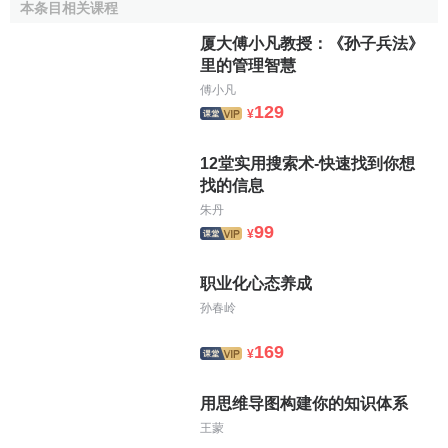
本条目相关课程
↑
杨卓舒.企业公共关系实用大全[M].中国经济出版
社，1992年10月第1版.
厦大傅小凡教授：《孙子兵法》
里的管理智慧
傅小凡
129
¥
12堂实用搜索术-快速找到你想
找的信息
朱丹
99
¥
职业化心态养成
孙春岭
169
¥
用思维导图构建你的知识体系
王蒙