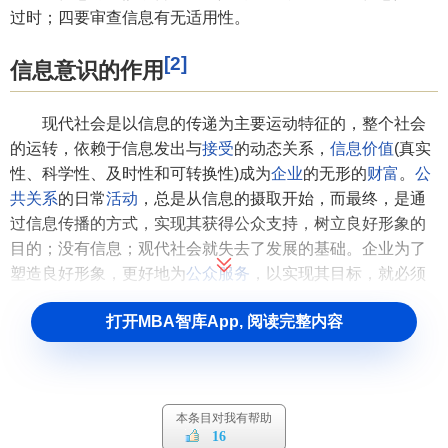
过时；四要审查信息有无适用性。
[2]
信息意识的作用
现代社会是以信息的传递为主要运动特征的，整个社会
的运转，依赖于信息发出与
接受
的动态关系，
信息价值
(真实
性、科学性、及时性和可转换性)成为
企业
的无形的
财富
。
公
共关系
的日常
活动
，总是从信息的摄取开始，而最终，是通
过信息传播的方式，实现其获得公众支持，树立良好形象的
目的；没有信息；观代社会就失去了发展的基础。企业为了
塑造良好形象，更好地为
公众
服务
，以实现其目标，就必须
构架一个信息交流的网络，来掌握环境的变化，保护
组织
的
打开MBA智库App, 阅读完整内容
生存，促进组织的发展。
现代社会
公共关系活动
中的信息意识具有更高的自觉性
和更严谨的科学性。由
商品
社会复杂的社会组织关系和
经济
联系所决定，亦由现代信息传播
技术
的发展所决定，这种信
本条目对我有帮助
16
息意识必须在更为广阔的信息运动背景下发挥作用。包括
政