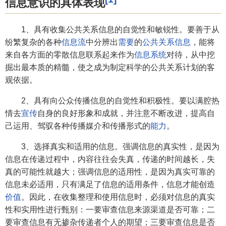
信息意识的具体表现
1、具有收集公共关系信息的自觉性和敏锐性。要善于从
纷繁复杂的各种
信息流
中分辨出
需要
的
公共关系信息
，能将
来自各方面的零散信息联系起来作为
信息系统
对待，从中挖
掘出最本质的精髓，使之成为制定科学的公共关系计划的客
观依据。
2、具有向公众传播信息的自觉性和积极性。要以满腔热
情去
宣传
自身的良好形象和成就，并注意不断改进，提高自
己运用、驾驭各种传播媒介和传播形式的
能力
。
3、选择真实和适用的信息。强调信息的真实性，是因为
信息在传递过程中，内容往往会失真，传递的时间越长，失
真的可能性就越大；强调信息的适用性，是因为真实可靠的
信息未必适用，只有满足了信息的适用条件，信息才能创造
价值
。因此，在收集整理和使用信息时，必须对信息的真实
性和实用性进行甄别：一要审查信息来源渠道是否可靠；二
要审查信息有无掺杂传递者个人的期望；三要审查信息是否