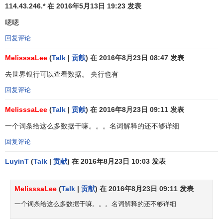
114.43.246.* 在 2016年5月13日 19:23 发表
国民收入只反映当期的收入，并没有反映累积的收入。
嗯嗯
国民收入没有反映收入分布。
回复评论
三指标除以总人口就是
人均国内生产总值
、
人均国民生
MelisssaLee
(
Talk
|
贡献
) 在 2016年8月23日 08:47 发表
产总值
、
人均国民收入
去世界银行可以查看数据。 央行也有
GDP的指标意义
回复评论
MelisssaLee
(
Talk
|
贡献
) 在 2016年8月23日 09:11 发表
（一）
国内生产总值
GDP是核算体系中一个重要的综合
性
统计指标
，也是中国新
国民经济核算体系
中的核 心指标。
一个词条给这么多数据干嘛。。。名词解释的还不够详细
它反映一国（或地区）的
经济
实力和
市场规模
。
回复评论
一个国家或地区的经济究竟处于增长抑或衰退阶段，从
LuyinT
(
Talk
|
贡献
) 在 2016年8月23日 10:03 发表
这个数字的变化便可以观察到。一般而言，GDP公布的形式
不外乎两种，以总额和百分比率为计算单位。当GDP的增长
MelisssaLee
(
Talk
|
贡献
) 在 2016年8月23日 09:11 发表
数字处于正数时，即显示该
地区经济
处于扩张阶段；反之，
一个词条给这么多数据干嘛。。。名词解释的还不够详细
如果处于负数，即表示该地区的经济进入衰退时期了。