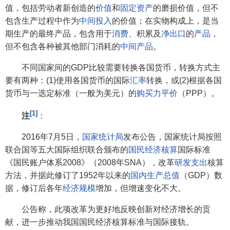
值，包括劳动者新创造的
价值
和
固定资产
的磨损价值，但不
包含生产过程中作为
中间投入
的价值；在实物构成上，是当
期生产的最终产品，包含用于
消费
、积累及
净出口
的
产品
，
但不包含各种被其他部门消耗的
中间产品
。
不同国家间的GDP比较需要转换各国货币，转换方式主
要有两种：(1)使用各国货币的国际
汇率
转换，或(2)根据各国
货币与一选定标准（一般为美元）的
购买力平价
（PPP）。
[1]
注
：
2016年7月5日，
国家统计局
发布公告，国家统计局按照
联合国等五大国际组织联合颁布的
国民经济核算
国际标准
《国民账户体系2008》（2008年SNA），改革
研发支出
核算
方法，并据此修订了1952年以来的
国内生产总值
（GDP）数
据，修订后各年
经济规模
增加，但增速变化不大。
公告称，此项改革为更好地反映创新对经济增长的贡
献，进一步推动我国国民经济核算标准与国际接轨。