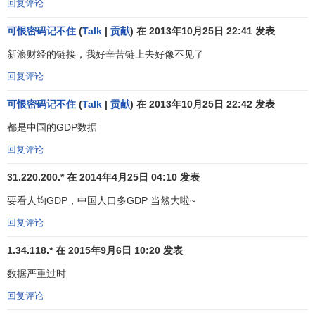
回复评论
不同国家或地区的
国民收入
会经常被比较，除直接比较
可恨密码记不住
(
Talk
|
贡献
) 在 2013年10月25日 22:41 发表
外，亦会计算人均的
国民收入
，以增加其可比性。而不同地
新浪财经的链接，我好辛苦链上去好像不见了
区的国民收入通常会以本地货币计算，所以需要以当期的汇
率先作转换，另外亦有一些做法是以购买力平价作转换，以
回复评论
避免可能汇率的扭曲。
可恨密码记不住
(
Talk
|
贡献
) 在 2013年10月25日 22:42 发表
另一方面，同一地区不同时期的
国民收入
亦会经常被比
都是中国的GDP数据
较，通常不会直接比较，而是会扣除价格变动后，计算出
固
回复评论
定价格
或实际国民收入，才作比较。至于未扣除价格变动的
国民收入则称为当时价格或名义国民收入。
31.220.200.* 在 2014年4月25日 04:10 发表
要看人均GDP，中国人口多GDP 当然大啦~
还有，国民收入亦会被用于反映该地区居民的富足情
况，但是有其限制。芯片,设计,版图,芯片制造,工艺,制程,封装,
回复评论
测试国民收入并没有包括不在市场进行的生产，如家庭主妇
1.34.118.* 在 2015年9月6日 10:20 发表
的生产并没有计入。
数据严重过时
国民收入并没有反映资源的投入，如长工时的投入及大
回复评论
量天然资源的使用并没有计入。