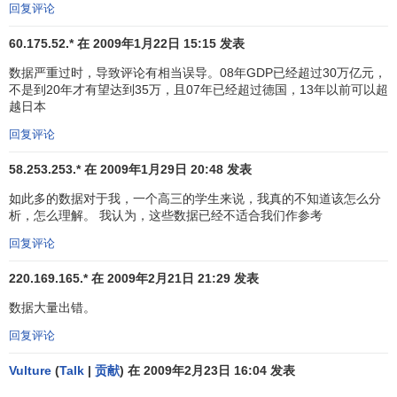
回复评论
总之，目前我国的GDP核算，重心在经济增长的数量上
60.175.52.* 在 2009年1月22日 15:15 发表
的统计而难以度量经济增长的质量，另外，传统GDP核算只
限于那些
货币化
的部门进行评价，而忽视了资源损耗与环境
数据严重过时，导致评论有相当误导。08年GDP已经超过30万亿元，
不是到20年才有望达到35万，且07年已经超过德国，13年以前可以超
问题等，即其核算难以
计量
社会经济发展
成本
，不能反映一
越日本
个国家和人民当前和将来
净福利
的变化。
回复评论
GDP的测算方法
58.253.253.* 在 2009年1月29日 20:48 发表
如此多的数据对于我，一个高三的学生来说，我真的不知道该怎么分
GDP的测算有三种方法：
析，怎么理解。 我认为，这些数据已经不适合我们作参考
1.
生产法
：
回复评论
GDP＝∑各产业部门的总产出－∑各产业部门的中间消
220.169.165.* 在 2009年2月21日 21:29 发表
耗
2.
收入法
：
数据大量出错。
GDP＝∑各产业部门劳动者报酬＋∑各产业部门
固定资
回复评论
产折旧
＋∑各产业部门
生产税净额
＋∑各产业部门
营业
利润
Vulture
(
Talk
|
贡献
) 在 2009年2月23日 16:04 发表
3.
支出法
：