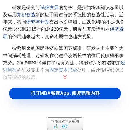
研发是研究与
试验发展
的简称，是指为增加知识总量以
及运用
知识创造
新的应用而进行的系统性的创造性活动。近
年来，我国
研究与开发
支出不断增加，由2000年的不足900
亿元增长到2015年的14220亿元，研究与开发活动对
经济发
展
的作用越来越大，其资本属性也越发明显。
按照原来的国民经济核算国际标准，研发支出主要作为
中间消耗处理，对研发在促进经济增长中的作用反映得不够
充分。2008年SNA修订了核算方法，将能够为所有者带来
经
济利益
的研发支出作为
固定资本形成
处理，由此影响到增加
值等指标的核算。
据国家统计局核算司负责人介绍，2008年SNA颁布后，
打开MBA智库App, 阅读完整内容
美国、加拿大、澳大利亚等纷纷调整了其研发支出核算方
法，目前绝大多数
OECD
国家都已实施了此项改革，我国实
施这一改革有利于提高核算数据的国际可比性。
本条目对我有帮助
GDP的分类
367