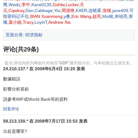
鹰
,
Wwdz
,
李中
,
Kane0135
,
Gshlw
,
Lucker
,
天
GDP也有其缺点。随着各国经济的发展以及一些新的问题出
元
,
Cqwlcsy
,
Dan
,
Cabbage
,
Yixi
,
周浙锋
,
KAER
,
连晓雾
,
张绪
,
jane409
,
可
现，依靠GDP指标也带来很多问题，各国也开始采取新的指
恨密码记不住
,
BIAN Xuanmeng
,
y桑
,
Eric Wang
,
赵亮
,
Mis铭
,
单锦亮
,
寒
标。GDP指标的缺陷一般认为有以下四点:
曦
,
葉小姐
,
Tracy
,
LuyinT
,
Andrew Xie
.
一是GDP 不核算家庭为自己提供的没有报酬的家务劳
页面分类
:
经济指标
动，不能完全正确反映社会的劳动的成果；
评论(共29条)
二是GDP不能反映
经济增长
对资源环境所造成的负面影
响和资源消耗的代价。也就是说GDP无法衡量增长的代价，
提示:评论内容为网友针对条目"
GDP
"展开的讨论，与本站观点立场无关。
24.210.137.* 在 2008年6月4日 15:20 发表
不能度量因环境变坏所付出的
社会成本
；
數據錯誤
三是GDP不能完全反映物质满足人们需求的普遍性；
影響分析甚鉅
四是人均GDP还掩盖了
收入差距
的扩大，不能反映
财富
請參考IMF或World Bank等的資料
分配的公平性，不能综合反映人均生活质量，不能衡量快
回复评论
乐、
幸福
等价值判断。虽然，单纯利用GDP指标来衡量地方
官员的政绩，有助于激励地方政府官员努力实现更多物质产
58.213.150.* 在 2008年7月17日 15:53 发表
出的积极性，但有可能会导致诸如生态环境和竭泽而渔的短
出处是哪里?
期行为。