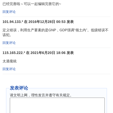
国内生产总值是指一定时间内所生产的
商品
与
劳务
的总
已经完善啦～可以一起编辑完善它的~
量乘以“货币价格”或“市价”而得到的数字，即
名义国内生产总
回复评论
值
，而
名义国内生产总值增长率
等于
实际国内生产总值
增长
率与
通货膨胀率
之和。因此，即使总产量没有增加，仅
价格
101.94.133.* 在 2016年12月28日 00:53 发表
水平
上升，名义国内生产总值仍然是会上升的。在价格上涨
定义错误，利用生产要素的是GNP，GDP强调“领土内”。低级错误不
的情况下，国内生产总值的上升只是一种假象，有实质性影
该犯。
响的还是实际国内生产总值
变化率
，所以使用国内生产总值
回复评论
这个指标时，还必须通过
GDP缩减指数
，对名义国内生产总
值做出调整，从而精确地反映产出的实际变动。因此，一个
115.165.222.* 在 2021年6月20日 18:06 发表
季度GDP缩减指数的增加，便足以表明当季的通货膨胀状
太過攏統
况。如果GDP缩减指数大幅度地增加，便会对经济产生负面
回复评论
影响，同时也是
货币供给
紧缩、
利率
上升、进而
外汇汇率
上
升的先兆。
发表评论
（二）国内生产总值是反映常住单位生产活动成果的指
标。常住单位是指在一国
经济领土
内具有
经济利益中心
的
经
请文明上网，理性发言并遵守有关规定。
济
单位。经济领土是指由一国政府控制或拥有的地理领土，
也就是在本国的地理范围基础上，还应包括该国驻外使领