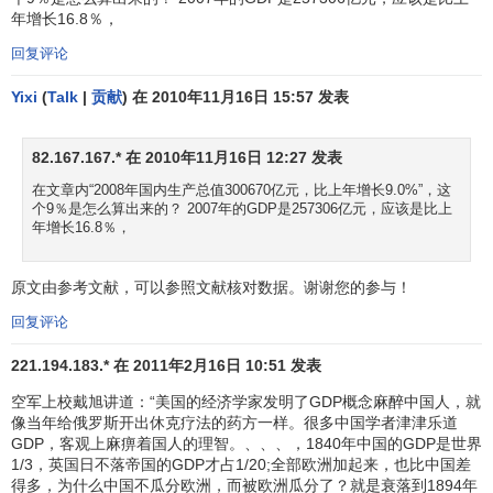
年增长16.8％，
平。这也是各个国家和地区常采用的衡量手段。GDP是
宏观
经济
中最受关注的经济
统计
数字，因为它被认为是衡量
国民
回复评论
经济
发展情况最重要的一个
指标
。GDP反映的是国民经济各
Yixi
(
Talk
|
贡献
) 在 2010年11月16日 15:57 发表
部门的
增加值
的总额。
82.167.167.* 在 2010年11月16日 12:27 发表
在文章内“2008年国内生产总值300670亿元，比上年增长9.0%”，这
中国国内生产总值(GDP)的变化
个9％是怎么算出来的？ 2007年的GDP是257306亿元，应该是比上
年增长16.8％，
国民生产总值
是指一个国家（地区）所有常住机构单位
在一定时期内（年或季）
收入
初次分配
的最终成果（简称
原文由参考文献，可以参照文献核对数据。谢谢您的参与！
GNP
）。一个国家常住机构单位从事生产活动所创造的增加
回复评论
值（国内生产总值）在
初次分配
过程中主要分配给这个国家
221.194.183.* 在 2011年2月16日 10:51 发表
的常住机构单位，但也有一部分以劳动者报酬和财产收入等
形式分配给该国的非常住机构单位。同时，国外生产单位所
空军上校戴旭讲道：“美国的经济学家发明了GDP概念麻醉中国人，就
像当年给俄罗斯开出休克疗法的药方一样。很多中国学者津津乐道
创造的增加值也有一部分以劳动者报酬和财产收入等形式分
GDP，客观上麻痹着国人的理智。、、、，1840年中国的GDP是世界
配给该国的常住机构单位。从而产生了
国民生产总值
概念，
1/3，英国日不落帝国的GDP才占1/20;全部欧洲加起来，也比中国差
它等于国内生产总值加上来自国外的
劳动报酬
和财产收入减
得多，为什么中国不瓜分欧洲，而被欧洲瓜分了？就是衰落到1894年