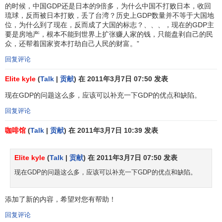
的时候，中国GDP还是日本的9倍多，为什么中国不打败日本，收回
去支付给国外的劳动者报酬和财产收入。
琉球，反而被日本打败，丢了台湾？历史上GDP数量并不等于大国地
位，为什么到了现在，反而成了大国的标志？、、、，现在的GDP主
国内生产总值是反映一国（地区）全部生产活动最终成
要是房地产，根本不能到世界上扩张赚人家的钱，只能盘剥自己的民
果的重要指标，是一个国家（地区）领土范围内，包括本国
众，还帮着国家资本打劫自己人民的财富。”
居民、外国居民在内的常住单位在报告期内所产和提供最终
回复评论
使用的产品和服务的价值。
Elite kyle
(
Talk
|
贡献
) 在 2011年3月7日 07:50 发表
国内生产总值，从生产角度，等于各部门（包括第一、
现在GDP的问题这么多，应该可以补充一下GDP的优点和缺陷。
第二和第三产业）增加值之和；从收入角度，等于
固定资产
折旧
、劳动者报酬、
生产税净额
和
营业盈余
之和；从使用角
回复评论
度，等于总消费、总投资和
净出口
之和。以上三种情况，从
咖啡馆
(
Talk
|
贡献
) 在 2011年3月7日 10:39 发表
计算角度来看，分别可以称为
生产法
（亦称部门法）、
收入
法
（亦称
成本法
）和使用法(亦称
最终产品法
)。
Elite kyle
(
Talk
|
贡献
) 在 2011年3月7日 07:50 发表
国内生产总值与国（地区）外净要素收入之和，就是
国
现在GDP的问题这么多，应该可以补充一下GDP的优点和缺陷。
民生产总值
，
国民生产总值
包括本国（地区）居民在国（地
区）外创造的价值但不包括外国（地区）居民在本国（地
添加了新的内容，希望对您有帮助！
区）创造的价值，它不同于国内生产总值强调地地域概念，
回复评论
强调的是国民的概念。