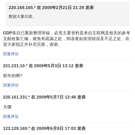
GDP＝
总消费
＋
总投资
＋
政府购买
＋净出口。
220.169.165.* 在 2009年2月21日 21:29 发表
数据大量出错。
GDP的表现形态
GDP
条目已重新整理审核，必竟主要资料是来自互联网及相关的参考
GDP的表现形态即价值形态，收入形态和
产品形态
。从
文献收集汇编，难免有疏漏之处，阅读者如发现错误及不足之处，欢
价值形态看，它是所有
常住单位
在一定时期内所生产的全部
迎大家指正并补充完善，谢谢。
货物和
服务价值
超过同期投入的全部非
固定资产
货物和服务
回复评论
价值的差额，即所有常住单位的
增加值
之和；从收入形态
221.231.10.* 在 2009年5月3日 13:12 发表
看，它是所有常住单位在一定时期内所创造并
分配
给常住单
位和
非常住单位
的
初次分配
收入之和；从产品形态看，它是
那年的啊?
最终使用的货物和服务减去进口货物和服务。
回复评论
在实际核算中，
国内生产总值
的三种表现形态表现为三
220.161.231.* 在 2009年5月7日 12:48 发表
种计算方法，即
生产法
、
收入法
和
支出法
，三种方法分别从
天哪
不同的方面反映国内生产总值及其构成。用生产法、收入
法、支出法计算的结果分别称为生产法GDP、收入法GDP或
回复评论
分配法GDP、支出法GDP。按三种方法计算的GDP反映的是
123.129.169.* 在 2009年6月9日 17:03 发表
同一
经济
总体
在同一时期的生产活动成果，因此，从理论上