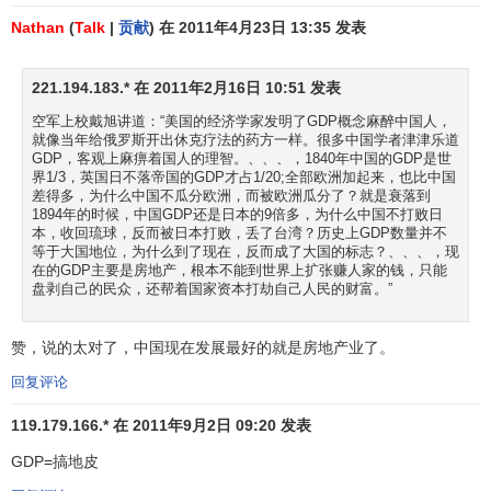
Nathan
(
Talk
|
贡献
) 在 2011年4月23日 13:35 发表
国内生产总值减去
固定资产折旧
就是
国内生产净值
，即
国内生产净值
包括
生产税净额
、
营业盈余
和劳动者报酬，上
述三者基本上能反映最终的成果和服务在国家、集体和个人
221.194.183.* 在 2011年2月16日 10:51 发表
之间的分配关系。
空军上校戴旭讲道：“美国的经济学家发明了GDP概念麻醉中国人，
就像当年给俄罗斯开出休克疗法的药方一样。很多中国学者津津乐道
国民收入
(
National Income
)是反映整体经济活动的重要
GDP，客观上麻痹着国人的理智。、、、，1840年中国的GDP是世
界1/3，英国日不落帝国的GDP才占1/20;全部欧洲加起来，也比中国
指标，因此常被使用于
宏观经济学
的研究中，亦是国际投资
差得多，为什么中国不瓜分欧洲，而被欧洲瓜分了？就是衰落到
者非常注视的国际统计项目。反映
国民收入
的两个主要统计
1894年的时候，中国GDP还是日本的9倍多，为什么中国不打败日
本，收回琉球，反而被日本打败，丢了台湾？历史上GDP数量并不
数字是本地生产总值(GDP, 即国内生产总值) 及
本地居民生产
等于大国地位，为什么到了现在，反而成了大国的标志？、、、，现
总值
(GNP, 即国民生产总值)，前者计算一段特定时期本地进
在的GDP主要是房地产，根本不能到世界上扩张赚人家的钱，只能
盘剥自己的民众，还帮着国家资本打劫自己人民的财富。”
行的生产，而后者则计算本地居民的总体收入。
两个统计数字都涉及生产的概念，是指
投入资金
、劳力
赞，说的太对了，中国现在发展最好的就是房地产业了。
及
企业精神
的结果，所以纯从
资产价格
变动而取得的
利润
并
回复评论
不计入。另外，关于本地居民是指所有以该国家或地区为
经
济利益中心
的个人及机构，与其国籍及资金来源地无关，所
119.179.166.* 在 2011年9月2日 09:20 发表
以本地居民亦包括长期在该地区工作的外来劳工及外资分公
GDP=搞地皮
司。