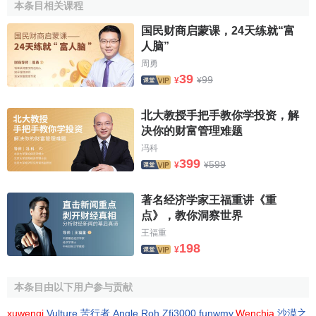
都要根据各国的“
人均GDP
”进行排名，来提供反映一个国家
本条目相关课程
经济实力的依据。可以说GDP在一定程度上决定了一个国家
国民财商启蒙课，24天练就“富
承担的国际义务和权利，决定了一个国家在国际社会中所能
人脑”
发挥的作用，影响到国家的
经济利益
和政治利益；
周勇
39
99
¥
¥
五是GDP的
统计比较
容易，其具有
统计数据
准确、重复
计算少等优点，作为
总量指标
，它和
经济增长率
、
通货膨胀
北大教授手把手教你学投资，解
率
和
失业率
这三个主要的
宏观经济
运行指标都有密切关系，
决你的财富管理难题
是国家制定宏观调控政策的三大指标中最基础性的指标。
冯科
399
599
¥
¥
总之，GDP能够提供一个国家经济状况的完整图像，帮
助国家领导人判断经济是在萎缩还是在膨胀，是需要刺激还
著名经济学家王福重讲《重
是需要控制，是处于严重衰退还是处于过热之中。甚至有人
点》，教你洞察世界
认为该指标像灯塔一样，能使政策制定者不会陷入杂乱无章
王福重
的数字海洋而不知所措。
198
¥
[2]
GDP的缺点
本条目由以下用户参与贡献
虽然说GDP有其优点，但是任何事物都有其两面性，
xuwenqi
,
Vulture
,
苦行者
,
Angle Roh
,
Zfj3000
,
funwmy
,
Wenchia
,
沙漠之