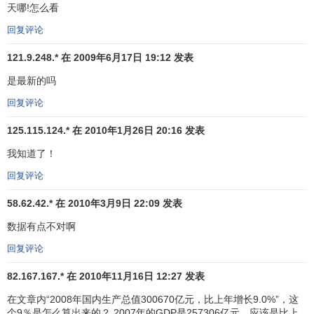
天哪!怎么看
讲，三种计算方法所得到的结果应该是一致的。但在实践
中，由于受资料来源、口径范围、计算方法等因素的影响，
回复评论
这三种方法的计算结果往往存在差异即存在
统计误差
。
121.9.248.* 在 2009年6月17日 19:12 发表
在实际中，由于生产法和收入法都是对各
产业部门
的增
是最新的吗
加值进行核算，为了就每一产业部门取得一致的增加值
数
回复评论
据
，根据资料来源情况，有的产业部门，如
农业
、
工业
部
门，增加值主要以生产法计算的结果为准，有的产业部门如
125.115.124.* 在 2010年1月26日 20:16 发表
一些服务部门，增加值主要以收入法的计算结果为准，因此
我知道了！
我国生产法
GDP
等于收入法GDP，但支出法GDP大多数情况
回复评论
下与这两者不同， 有时会大一些，有时会小一些。鉴于生产
法和收入法的计算基础更好一些，因此，
国家
规定
一般以生
58.62.42.* 在 2010年3月9日 22:09 发表
产法GDP和收入法GDP数据为准，并将支出法GDP与生产法
数据有点不对啊
GDP的统计误差控制在一定范围内，一般是2%。 各种公开
发表的GDP总量和
增长速度
数据均是生产法和收入法的计算
回复评论
结果。
82.167.167.* 在 2010年11月16日 12:27 发表
在
经济学
中，常用GDP和
GNI
（国民总收入，gross
在文章内“2008年国内生产总值300670亿元，比上年增长9.0%”，这
national Income
）共同来衡量该国或地区的
经济发展
综合水
个9％是怎么算出来的？ 2007年的GDP是257306亿元，应该是比上