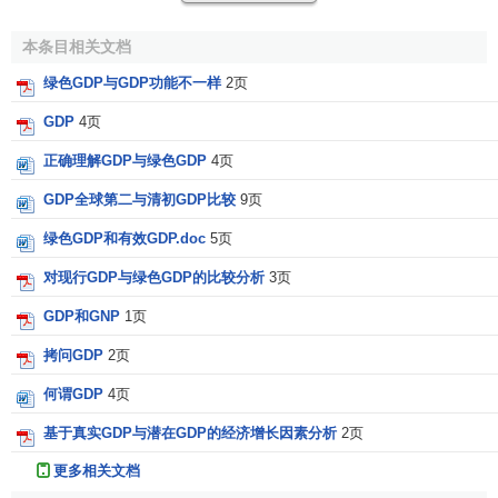
GDP分两类，
实际GDP
(real GDP)和；
名义
本条目相关文档
GDP
(nominal GDP)，
实际GDP
只反映产量的变动，而
名义
绿色GDP与GDP功能不一样
2页
GDP
可以根据价格和产量的变化而变化。
GDP
4页
[2]
GDP的优点
正确理解GDP与绿色GDP
4页
GDP全球第二与清初GDP比较
9页
一般认为GDP有五个方面的优点：
绿色GDP和有效GDP.doc
5页
一是GDP能够反映
国民经济
发展变化情况；
对现行GDP与绿色GDP的比较分析
3页
二是为国家以及各个
地区经济
发展战略
目标和
宏观经济
GDP和GNP
1页
政策
提供了重要工具和依据；
拷问GDP
2页
三是GDP为检验宏观经济政策的科学性和有效性提供了
何谓GDP
4页
重要的检测工具；
基于真实GDP与潜在GDP的经济增长因素分析
2页
四是GDP也是对外交往的重要指标，因为在世界上衡量
更多相关文档
一个国家的经济地位指标，很多与GDP有关，每年，联合国