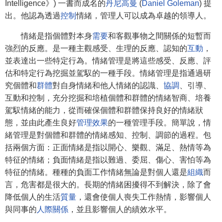
Intelligence》) 一書而成名的
丹尼高曼
(
Daniel Goleman
) 提
出。他認為透過
控制
情緒，管理人可以成為卓越的領導人。
情緒是指個體對本身
需要
和客觀事物之間關係的短暫而
強烈的反應。是一種主觀感受、生理的反應、認知的
互動
，
並表達出一些特定行為。情緒管理是將這些感受、反應、評
估和特定行為挖掘並駕馭的一種手段。情緒管理是指通過研
究個體和
群體
對自身情緒和他人情緒的認識、
協調
、引導、
互動和控制，充分挖掘和培植個體和群體的情緒智商、培養
駕馭情緒的能力，從而確保個體和群體保持良好的情緒狀
態，並由此產生良好
管理效果
的一種管理手段。簡單說，情
緒管理是對個體和群體的情緒感知、控制、調節的過程。包
括兩個方面：正面情緒是指以開心、樂觀、滿足、熱情等為
特征的情緒；負面情緒是指以難過、委屈、傷心、害怕等為
特征的情緒。種種的負面工作情緒無論是對個人還是
組織
而
言，危害都是很大的。長期的情緒困擾得不到解決，除了會
降低個人的生活
質量
，還會使個人喪失工作熱情，影響個人
與同事的
人際關係
，並且影響個人的績效水平。