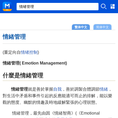
繁体中文
简体中文
情緒管理
(重定向自
情绪控制
)
情緒管理( Emotion Management)
什麼是情緒管理
情緒管理
就是善於掌握
自我
，善於調製合體調節
情緒
，
對生活中矛盾和事件引起的反應能適可而止的排解，能以樂
觀的態度、幽默的情趣及時地緩解緊張的心理狀態。
情緒管理，最先由因《情緒智商》(《Emotional