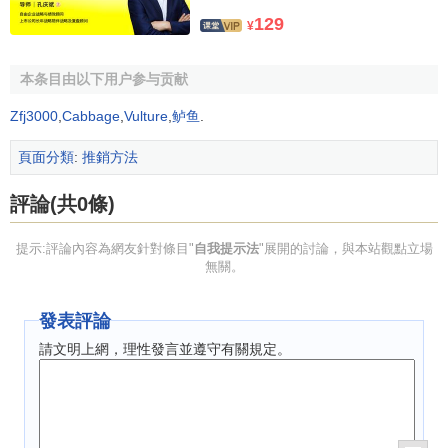
129
¥
本条目由以下用户参与贡献
Zfj3000
,
Cabbage
,
Vulture
,
鲈鱼
.
頁面分類
:
推銷方法
評論(共0條)
提示:評論內容為網友針對條目"
自我提示法
"展開的討論，與本站觀點立場
無關。
發表評論
請文明上網，理性發言並遵守有關規定。