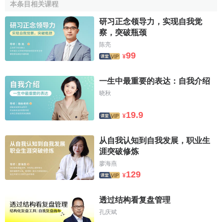
本条目相关课程
研习正念领导力，实现自我觉
察，突破瓶颈
陈亮
99
¥
一生中最重要的表达：自我介绍
晓秋
19.9
¥
从自我认知到自我发展，职业生
涯突破修炼
廖海燕
129
¥
透过结构看复盘管理
孔庆斌