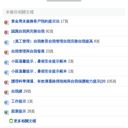
自行車售價不太高，他便興衝衝地找到那家自行車行看貨，
本條目相關文檔
店主非常高興，拿出一輛給湯姆看。
黃金周末服務客戶預約提示法
17頁
湯姆仔細看了之後就問
老闆
：“車上沒燈，可是你們的廣
告上的自行車是有燈的啊。”
認識自我與完善自我
92頁
（員工管理）自我教育自我管理自我完善自我提高
8頁
“不錯，小伙子!”老闆毫不遲疑地回答說，“但車燈不包括
在車的價錢裡面，要車燈就要加錢。”
自我管理與自我發展
23頁
小區溫馨提示，暑假安全提示範本
2頁
“車的價錢不包括燈?”湯姆氣呼呼地說，“如果廣告上有
燈，車燈就應該包括在售價之內。 ”
小區溫馨提示，暑假安全提示範本
1頁
“好啦，小伙子!”老闆理直氣壯地回答，“我們廣告上還有
護理科學溝通、有效溝通路徑指南與自我保護能力提示(20
105頁
一位小姐，可是我們賣車也不能免費送給你一位小姐呀!”
自我經
29頁
參考文獻
工作提示
1頁
股票提示
28頁
1.0
1.1
1.2
↑
鐘立群.《現代推銷技術》[M].電子工業出
更多相關文檔
版社,2005-8