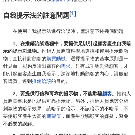
[1]
自我提示法的註意問題
在使用自我提示法進行洽談時，應註意下述幾個問題：
1、在推銷洽談過程中，要提供足以引起顧客產生自我暗
示的提示刺激物。
推銷人員應該科學地選擇和運用提示刺激
物，直接針對顧客的
購買動機
。選擇提示物的基本原則是一
針見血，能夠反映出顧客的
需求
。只有成功地刺激顧客，才
能引起顧客產生自我暗示，深深地打動顧客的內心，說服顧
客購買，達到
推銷洽談
的目的。
2、要提供可信和可靠的提示物，不能欺騙
顧客
。
推銷人
員應實事求是地提供可靠提示物。另外，推銷人員應該分析
刺激物的暗示效果，該暗示的暗示，不該暗示的不暗示，不
要使顧客產生太高的
期望值
，而產生欺騙顧客的嫌疑，避免
不必要的誤解。