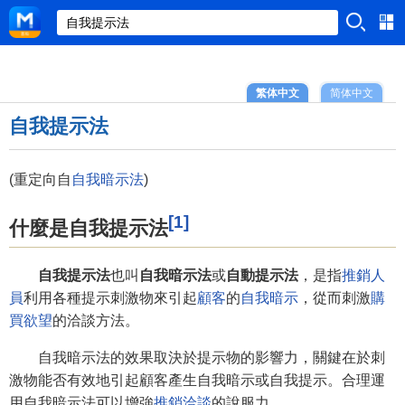
繁体中文
简体中文
自我提示法
(重定向自
自我暗示法
)
[1]
什麼是自我提示法
自我提示法
也叫
自我暗示法
或
自動提示法
，是指
推銷人
員
利用各種提示刺激物來引起
顧客
的
自我暗示
，從而刺激
購
買欲望
的洽談方法。
自我暗示法的效果取決於提示物的影響力，關鍵在於刺
激物能否有效地引起顧客產生自我暗示或自我提示。合理運
用自我暗示法可以增強
推銷洽談
的說服力。