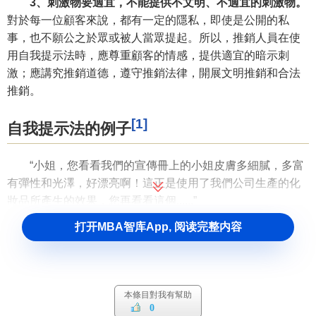
3、刺激物要適宜，不能提供不文明、不適宜的刺激物。
對於每一位顧客來說，都有一定的隱私，即使是公開的私
事，也不願公之於眾或被人當眾提起。所以，推銷人員在使
用自我提示法時，應尊重顧客的情感，提供適宜的暗示刺
激；應講究推銷道德，遵守推銷法律，開展文明推銷和合法
推銷。
[1]
自我提示法的例子
“小姐，您看看我們的宣傳冊上的小姐皮膚多細膩，多富
有彈性和光澤，好漂亮啊！這正是使用了我們公司生產的化
妝品所產生的效果，您再看看這個......”
打开MBA智库App, 阅读完整内容
推銷人員並沒有直接說服顧客購買，而是讓顧客產生自
我暗示：如果我使用這種化妝品，皮膚就會變得很細膩、富
有光澤，還是趕快買吧。
國外有這樣一個幽默故事，說的是一個名叫湯姆的年輕
本條目對我有幫助
0
人在一家報紙上看到一張賣車的
廣告
，這種外形美觀的新式