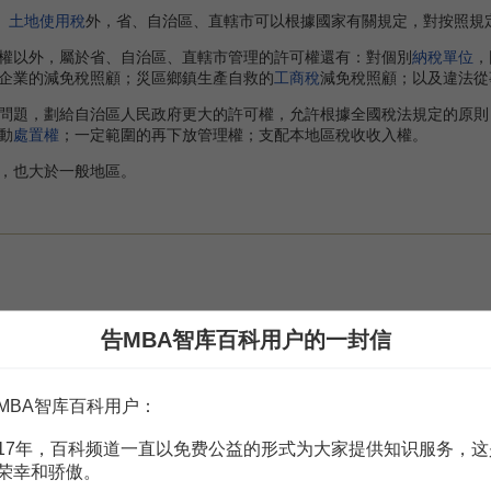
、
土地使用稅
外，省、自治區、直轄市可以根據國家有關規定，對按照規
以外，屬於省、自治區、直轄市管理的許可權還有：對個別
納稅單位
，
企業的減免稅照顧；災區鄉鎮生產自救的
工商稅
減免稅照顧；以及違法從
題，劃給自治區人民政府更大的許可權，允許根據全國稅法規定的原則
動
處置權
；一定範圍的再下放管理權；支配本地區稅收收入權。
，也大於一般地區。
告MBA智库百科用户的一封信
MBA智库百科用户：
17年，百科频道一直以免费公益的形式为大家提供知识服务，这
赏
MBA智库APP
荣幸和骄傲。