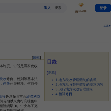
登录
百科VIP
工具▼
[
編輯
]
目錄
本制度。它既是國家稅收
[
隱藏
]
稅收
條例、稅則等基本法
1
地方稅收管理體制的含義
，
停徵
什麼稅種、何時停
2
地方稅收管理體制的基本內容
3
現行地方稅收管理體制
4
相關條目
稅收
是調節各方面
經濟利益
與長期以來實行高嘍集中
種陸續增加。中央為了充
稅收管理許可權。