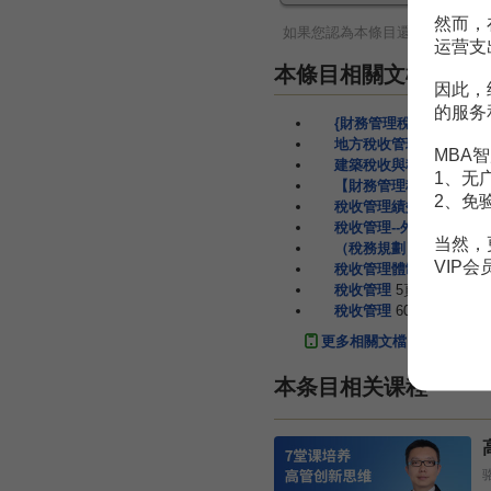
然而，
如果您認為本條目還有待完善，
运营支
本條目相關文檔
因此，
的服务
{財務管理稅務規劃}稅
地方稅收管理改製探析
MBA智
建築稅收與稅收管理制度
1、无
【財務管理稅務規劃 】
2、免
稅收管理績效考評體制研
稅收管理--外出經營稅收
当然，
（稅務規劃）稅收管理講
VIP
稅收管理體制
6頁
稅收管理
5頁
稅收管理
60頁
更多相關文檔
本条目相关课程