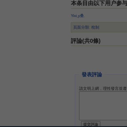
本条目由以下用户参
Yixi
,
y桑
.
頁面分類
:
稅制
評論(共0條)
發表評論
請文明上網，理性發言並遵