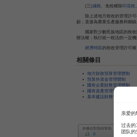
(三)
減稅
、免稅權除
印花稅
除上述地方稅收的管理許可權
顧；直接為農業生產服務和鄉鎮
國家對少數民族地區的稅收問
辦法權；執行統一稅法的一定機
經濟特區
的稅收管理許可權
相關條目
地方財政預算管理體制
預算外資金管理體制
國有企業財務管理體制
國有資產管理體制
基本建設財務管理體制
亲爱的
过去的
本條目對我有幫助
团队的
0