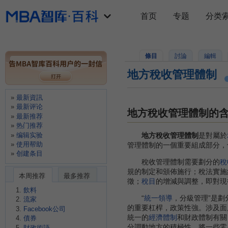
首页
专题
分类
條目
討論
編輯
地方稅收管理體制
最新資訊
最新评论
地方稅收管理體制的
最新推荐
热门推荐
编辑实验
地方稅收管理體制
是對屬於
使用帮助
管理體制的一個重要組成部分，
创建条目
稅收管理體制需要劃分的
稅
規的制定和頒佈施行；稅法實施
本周推荐
最多推荐
徵；
稅目
的增減與調整，即對現
飲料
“
統一領導
，分級管理”是劃
流家
的重要杠桿，政策性強。涉及面
Facebook公司
統一的
經濟體制
和財政體制有關
債券
分調動地方的積極性，將一些零
財政術語