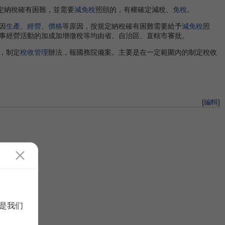
定納稅確有困難，並需要
減免稅
照頤的，有權確定減稅、
免稅
。
因
生產
、
經營
、
價格
等原因，按規定納稅確有困難需要給予
減免稅
照
事經營活動的加成加增徵稅等均由省、自治區、直轄市審批。
，制定
稅收管理
辦法，報國務院備案。主要是在一定範圍內的制定稅收
[
編輯
]
是我们