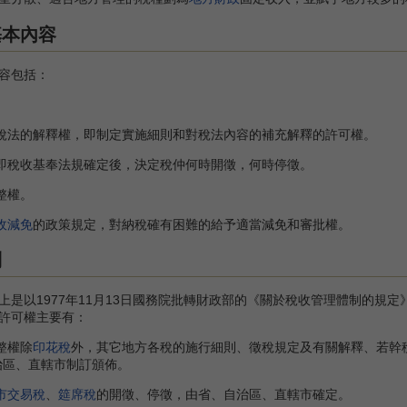
基本內容
容包括：
稅法的解釋權，即制定實施細則和對稅法內容的補充解釋的許可權。
即稅收基奉法規確定後，決定稅仲何時開徵，何時停徵。
整權。
收減免
的政策規定，對納稅確有困難的給予適當減免和審批權。
制
以1977年11月13日國務院批轉財政部的《關於稅收管理體制的規定
許可權主要有：
整權除
印花稅
外，其它地方各稅的施行細則、徵稅規定及有關解釋、若幹
治區、直轄市制訂頒佈。
市交易稅
、
筵席稅
的開徵、停徵，由省、自治區、直轄市確定。