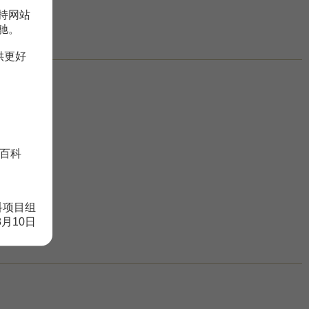
持网站
驰。
供更好
百科
科项目组
8月10日