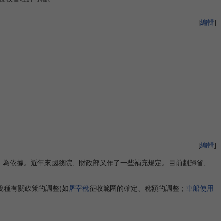
[
編輯
]
[
編輯
]
》為依據。近年來國務院、財政部又作了一些補充規定。目前劃歸省、
稅種有關政策的調整(如
屠宰稅
征收範圍的確定、稅額的調整；
車船使用