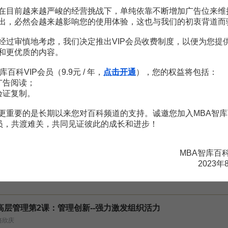
在目前越来越严峻的经营挑战下，单纯依靠不断增加广告位来维
。
需要補充新內容或修改錯誤內容，請
編輯條目
或
投訴舉報
出，必然会越来越影响您的使用体验，这也与我们的初衷背道而
经过审慎地考虑，我们决定推出VIP会员收费制度，以便为您提
和更优质的内容。
收管理外出經營稅收管理
36頁
3頁
库百科VIP会员（9.9元 / 年，
点击开通
），您的权益将包括：
39頁
广告阅读；
稅收管理外出經營稅收管理
36頁
验证复制。
究
4頁
管理
70頁
更重要的是长期以来您对百科频道的支持。诚邀您加入MBA智库
義
46頁
会员，共渡难关，共同见证彼此的成长和进步！
MBA智库百
2023年
高层管理第2课：管理创新--强力激发组织活力
骆欣庆