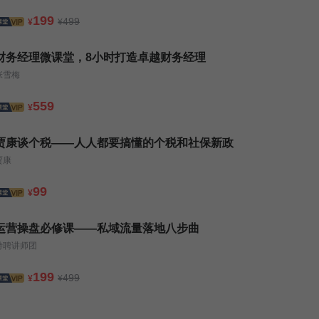
199
499
¥
¥
财务经理微课堂，8小时打造卓越财务经理
张雪梅
559
¥
贾康谈个税——人人都要搞懂的个税和社保新政
贾康
99
¥
运营操盘必修课——私域流量落地八步曲
特聘讲师团
199
499
¥
¥