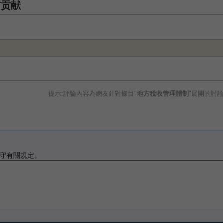
与贡献
提示:評論內容為網友針對條目"
地方稅收管理體制
"展開的討
守有關規定。