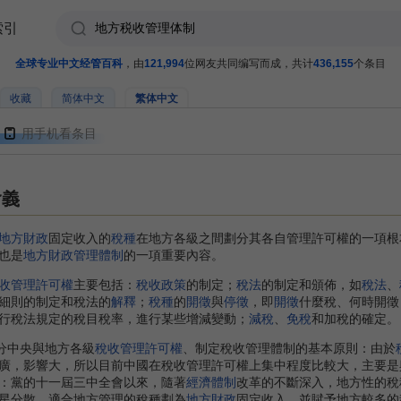
索引
全球专业中文经管百科
，由
121,994
位网友共同编写而成，共计
436,155
个条目
收藏
简体中文
繁体中文
用手机看条目
含義
地方財政
固定收入的
稅種
在地方各級之間劃分其各自管理許可權的一項根
也是
地方財政管理體制
的一項重要內容。
收管理許可權
主要包括：
稅收政策
的制定；
稅法
的制定和頒佈，如
稅法
、
細則的制定和稅法的
解釋
；
稅種
的
開徵
與
停徵
，即
開徵
什麼稅、何時開徵
行稅法規定的稅目稅率，進行某些增減變動；
減稅
、
免稅
和加稅的確定。
分中央與地方各級
稅收管理許可權
、制定稅收管理體制的基本原則：由於
廣，影響大，所以目前中國在稅收管理許可權上集中程度比較大，主要是
：黨的十一屆三中全會以來，隨著
經濟體制
改革的不斷深入，地方性的稅
星分散、適合地方管理的稅種劃為
地方財政
固定收入，並賦予地方較多的