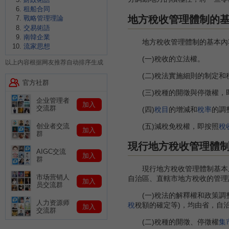
租船合同
地方稅收管理體制的
戰略管理理論
交易術語
南韓企業
地方稅收管理體制的基本內
流家思想
(一)稅收的立法權。
以上内容根据网友推荐自动排序生成
(二)稅法實施細則的制定和
官方社群
(三)稅種的開徵與停徵權，
企业管理者
加入
交流群
(四)
稅目
的增減和
稅率
的調
(五)減稅免稅權，即按照
稅
创业者交流
加入
群
現行地方稅收管理體
AIGC交流
加入
群
現行地方稅收管理體制基本上是
市场营销人
自治區、直轄市地方稅收的管理
加入
员交流群
(一)稅法的解釋權和政策調
人力资源师
稅
稅額的確定等)，均由省，自
加入
交流群
(二)稅種的開徵、停徵權
集