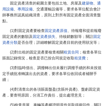
固定資產清查的範圍主要包括土地、房屋及
建築物
、
通
用設備
、
專用設備
、交通運輸設備等，要求各單位配合會計
師事務所認真組織清查，原則上對所有固定資產全面清查盤
點。
(1)對固定資產要檢查
固定資產原值
、待報廢和提前報廢
固定資產的數額及
固定資產損失
、待核銷數額等；關註
固定
資產分類
是否合理；詳細瞭解固定資產目前的使用狀況等；
(2)對出租的固定資產要檢查相關
租賃合同
；檢查各單位
賬面記錄情況，檢查是否已按合同規定收取
租賃費
；
(3)對臨時借出、調撥轉出但未履行調撥手續的和未按規
定手續批准轉讓出去的資產，要求各單位收回或者補辦手
續；
(4)對清查出的各項賬面盤盈(含賬外資產)、盤虧固定資
產，要查明原因，分清工作責任，提出處理意見；
(5)檢查房屋、車輛等產權證明原件並取得複印件，關註