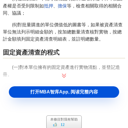
產權是否受到限制如
抵押
、
擔保
等，檢查相關取得的相關合
同、協議；
(6)對批量購進的單位價值低的圖書等，如果被資產清查
單位無法列示明細金額的，按加總數量清查核對實物，按總
計金額填列固定資產清查明細表，並註明總數量。
固定資產清查的程式
(一)對本單位擁有的固定資產進行實物清點，並登記造
冊。
(二)將實物按品種、數量、型號等與固定資產賬進行核
打开MBA智库App, 阅读完整内容
對。
(三)按照管理許可權上報有關情況，並根據
批覆
進行
賬務
處理
。
本條目對我有幫助
固定資產清查的操作方法
12