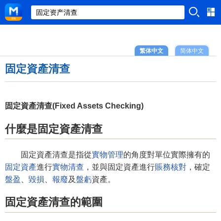
繁体中文
简体中文
固定資產清查
固定資產清查(Fixed Assets Checking)
什麼是固定資產清查
固定資產清查是指從
實物管理
的角度對單位實際擁有的
固定資產
進行
實物清查
，並與固定資產進行
賬務核對
，確定
盤盈
、
毀損
、
報廢
及
盤虧
資產。
固定資產清查的範圍