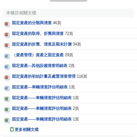
本條目相關文檔
(一)清查前的準備
固定資產的分類與清查
46頁
1、組成固定資產清查小組，明確責任分工
固定資產的取得、折舊與清查
72頁
各單位根據自身實際情況，組成由資產管理部門、使用
固定資產的折舊、清查及期末計價
34頁
部門、
財務部門
等人員組成的固定資產清查小組，並明確具
體的責任分工，以及問題的
協調
、上報和處理機制。
（資產管理）資產之固定資產
29頁
固定資產---其他設備清查明細表
2頁
2、進行事前的摸查
固定資產的初始計量及處置清查管理
116頁
由於固定資產的種類及數量多，用及使用情況變動多、
產權情況可能較複雜，因此，各單位在固定資產清查時，應
固定資產—車輛清查評估明細表
1頁
組織有前後任領導、前後任資產管理及財務人員、資產使用
固定資產——車輛清查評估明細表
1頁
人員、以及其他
知情人員
，召開資產清查準備會，充分瞭解
固定資產——車輛清查評估明細表
2頁
固定資產的購建、分佈、占用及使用、產權及其變動、抵押
及擔保、在未入賬資產等情況，形成會議紀要，建議行政事
固定資產——車輛清查評估明細表
1頁
業單位在各部門先行按其占用和使用的固定資產進行自查，
更多相關文檔
編製固定資產部門自查表並上報固定資產清查小組，為實地