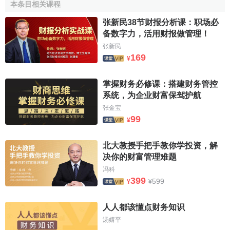
本条目相关课程
核查作准備。
张新民38节财报分析课：职场必
3、編製固定資產清查計劃
备数字力，活用财报做管理！
固定資產清查小組負責制定清查計劃，包括
賬務清理
、
张新民
169
¥
實地盤點
、
產權
和
抵押
資料的收集及認定、
損益證據
收集、
損益鑒定及損益申報等內容，以及這些內容的實施時間、實
掌握财务必修课：搭建财务管控
施人、實施程式和方法、分階段工作報告的撰寫及完成時間
系统，为企业财富保驾护航
等。
张金宝
99
(二)利用賬務清理結果，編製盤點用的
固定資產明細表
¥
通過賬務清理，將固定資產分為土地、房屋、構築物、
北大教授手把手教你学投资，解
通用設備、專用設備、交通運輸設備、電氣設備、電子產品
决你的财富管理难题
及通信設備、儀器儀錶及其他、文藝體育設備、圖書文物及
冯科
陳列品、
傢具用具
及其他等類別，並收集產權證明文件、發
399
599
¥
¥
票、合同、結算書、使用說明書等資料，結合資產占用及使
用情況，按照固定資產清查表要求填制編製分類及明細盤點
人人都该懂点财务知识
基礎表。
汤婧平