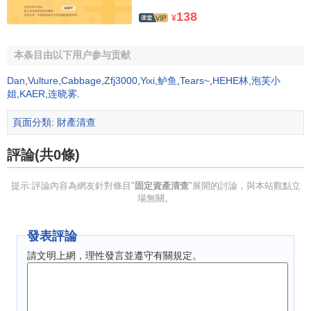
(三)實地盤點並核實有關情況
138
¥
1、盤點前準備
本条目由以下用户参与贡献
固定資產的實地盤點核實是本次資產清查的重要內容，
Dan
,
Vulture
,
Cabbage
,
Zfj3000
,
Yixi
,
鲈鱼
,
Tears~
,
HEHE林
,
泡芙小
各單位在盤點前，應準備好分類及明細盤點基礎表、
固定資
姐
,
KAER
,
连晓雾
.
產卡片
、已盤點資產粘貼標識、產權證明材料、使用方向證
明資料，規劃好盤點的時間、路線、先後順序、分組情況，
頁面分類
:
財產清查
以及對毀損、報廢、存在重大變化情形的內、外部會審小組
評論(共0條)
或鑒證小組的組成及實地勘察時間安排，以及
財產損失
證明
文件的取證安排、申報材料的組織和呈報、總結撰寫等，形
提示:評論內容為網友針對條目"
固定資產清查
"展開的討論，與本站觀點立
成書面《固定資產盤點計劃》並下達至所有參加盤點人員，
場無關。
在單位資產清查辦公室的統一領導下和在中介機構的監督下
組織實施。
發表評論
2、賬載固定資產盤點
請文明上網，理性發言並遵守有關規定。
固定資產的盤點應分類進行，在盤點賬面記載的固定資
產時以賬查物，並要求查明固定資產的基本情況：仔細核對