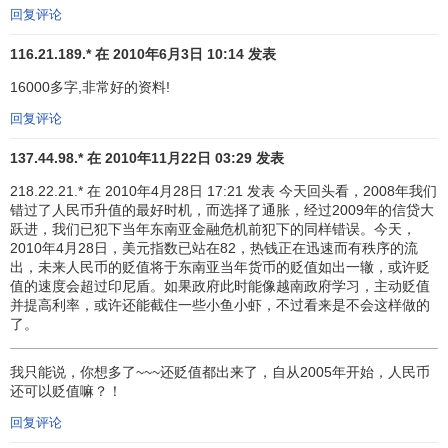
组织扬言将撤回对印尼的援助。印尼陷入政治经济大危机。2
回复评论
月16日，印尼盾同美元比价跌破10 000∶1。受其影响，东南
116.21.189.* 在 2010年6月3日 10:14 发表
亚汇市再起波澜，新元、
马币
、泰铢、菲律宾比索等纷纷下
跌。直到4月8日印尼同国际货币基金组织就一份新的经济改
16000多字,非常好的资料!
革方案达成协议，东南亚汇市才暂告平静。1997年爆发的东
回复评论
南亚金融危机使得与之关系密切的日本经济陷入困境。
日元
汇率从1997年6月底的115日元兑1美元跌至 1998年4月初的
137.44.98.* 在 2010年11月22日 03:29 发表
133日元兑1美元；5、6月间，日元汇率一路下跌，一度接近
218.22.21.* 在 2010年4月28日 17:21 发表 今天回头看，2008年我们
150日元兑1美元的关口。随着日元的大幅贬值，国际金融形
错过了人民币升值的最好时机，而选择了通胀，经过2009年的信贷大
跃进，我们已犯下当年东南亚金融危机前犯下的同样错误。今天，
势更加不明朗，亚洲金融危机继续深化。
2010年4月28日，美元指数已站在82，热钱正在迅速而有秩序的流
出，未来人民币的贬值将于东南亚当年货币的贬值如出一辙，或许贬
第三阶段：1998年8月初，乘美国股市动荡、日元汇率
值的速度会超过印尼盾。如果政府此时能像越南政府学习，主动贬值
持续下跌之际，国际炒家对香港发动新一轮进攻。恒生指数
并提高利率，或许还能截住一些小鱼小虾，不过看来是不会这样做的
一直跌至6 600多点。香港特区政府予以回击，金融管理局动
了。
用外汇基金进入股市和
期货市场
，吸纳国际炒家抛售的港
币，将汇市稳定在7.75港元兑换1
美元
的水平上。经过近一个
我只能说，你想多了~~~还贬值都出来了，自从2005年开始，人民币
还可以贬值嘛？！
月的苦斗，使国际炒家损失惨重，无法再次实现把香港作为
“超级提款机”的企图。国际炒家在香港失利的同时，在俄罗斯
回复评论
更遭惨败。俄罗斯中央银行8月17日宣布年内将
卢布
兑换美元