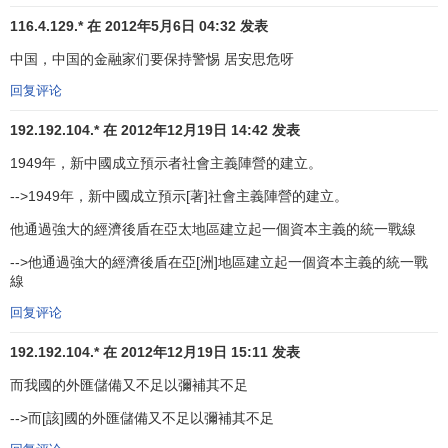
业的稳定性。并且，还将对
国际结算方式
进行创新，对国际
116.4.129.* 在 2012年5月6日 04:32 发表
货币的使用进行改革。这个过程不是一个简单的经济问题的
中国，中国的金融家们要保持警惕 居安思危呀
治理，而是对纸币制度所存在的严重缺陷的修正，是对货币
回复评论
供应和流通体制的创新，是金融体制的重大变革，并且，这
种变革带来
经济运行机制
的诸多方面的调整。
192.192.104.* 在 2012年12月19日 14:42 发表
1949年，新中國成立預示者社會主義陣營的建立。
亚洲金融危机的爆发，尽管在各国有其具体的内在因
素：经济持续过热，经济泡沫膨胀，引进外资的盲目性－－
-->1949年，新中國成立預示[著]社會主義陣營的建立。
短期外债
过量，
银行体系
的不健全，银企
勾结
和企业的大量
他通過強大的經濟後盾在亞太地區建立起一個資本主義的統一戰線
负债等，危机也有其外在原因：国际炒家的“恶劣”行径，但是
-->他通過強大的經濟後盾在亞[洲]地區建立起一個資本主義的統一戰
人们还应进一步追根求源，找到危机生成的本质因素－－现
線
代金融经济和经济全球化趋势。
回复评论
刘诗白认为，金融危机是
资本主义经济危机
固有的内
192.192.104.* 在 2012年12月19日 15:11 发表
容，1929年－1933年的世界经济大恐慌，更是以严重的金融
危机为先导。1994年的
墨西哥金融危机
和1997年的东亚金融
而我國的外匯儲備又不足以彌補其不足
危机首先发生于资本主义世界。可见，金融危机有其制度根
-->而[該]國的外匯儲備又不足以彌補其不足
源，是资本主义危机。金融危机的可能性存在于市场经济固