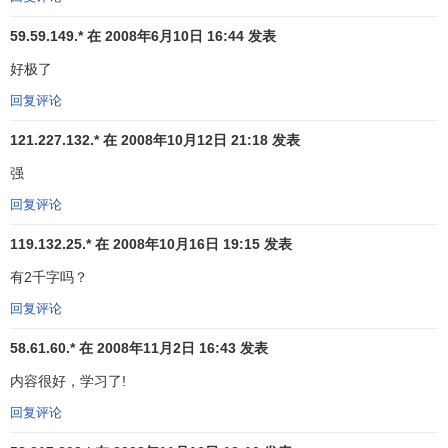
高，出口会受到抑制，引起这些国家
国际收支
的不平衡；二
59.59.149.* 在 2008年6月10日 16:44 发表
是当这一出口导向战略成为众多国家的
发展战略
时，会形成
它们之间的相互挤压；三是产品的阶梯性进步是继续实行出
好极了
口替代的必备条件，仅靠资源的廉价优势是无法保持竞争力
回复评论
的。亚洲这些国家在实现了高速增长之后，没有解决上述问
题。
121.227.132.* 在 2008年10月12日 21:18 发表
强
3、世界经济因素主要包括
回复评论
（1）
经济全球化
带来的负面影响。经济全球化是世界各
119.132.25.* 在 2008年10月16日 19:15 发表
地的经济联系越来越密切，但由此而来的负面影响也不可忽
视，如民族国家间利益冲撞加剧，资本流动能力增强，防范
有2千字吗？
危机的难度加大等。
回复评论
（2）不合理的国际分工、
贸易
和货币体制，对第三世界
58.61.60.* 在 2008年11月2日 16:43 发表
国家不利。在生产领域，仍然是发达国家生产高技术产品和
内容很好，学习了!
高新技术本身，产品的技术含量逐级向欠发达、不发达国家
下降，
最不发达国家
只能做装配工作和生产初级产品。在交
回复评论
换领域，发达国家能用低价购买初级产品和
垄断高价
推销自