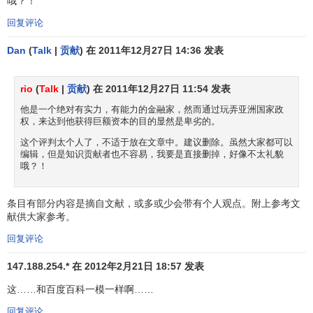
哦？！
在，经过克服内外困难，亚洲经济形势的好转和进一步发展
回复评论
是大有希望的。
Dan
(
Talk
|
贡献
) 在 2011年12月27日 14:36 发表
发生在1997 1998年的亚洲金融危机，是继三十年代世界
经济大危机之后，对世界经济有深远影响的又一重大事件。
rio
(
Talk
|
贡献
) 在 2011年12月27日 11:54 发表
这次金融危机反映了世界和各国的金融体系存在着严重缺
他是一个绝对有实力，有能力的金融家，然而通过玩弄亚洲国家政
陷，包括许多被人们认为是经过历史发展选择的比较成熟的
权，来达到他获得巨额资本的目的显然是卑劣的。
金融体制和经济运行方式，在这次金融危机中都暴露出许许
这个评判太个人了，不适于放在文章中。建议删除。虽然大家都可以
多多的问题，需要进行反思。这次金融危机给我们提出了许
编辑，但是知识贡献者也不容易，我要是直接删掉，好像不太礼貌
多新的课题，提出了要建立新的金融法则和组织形式的问
哦？！
题。本书试图进行这方面的研究。本书研究的中心问题是如
何解脱本世纪初货币制度改革以后在不兑现的
纸币本位制
条
条目有部分内容是摘自文献，或多或少会带有个人观点。附上参考文
献供大家参考。
件下各国形成的货币供应体制和企业之间在新形势下形成的
债务衍生机制带来的几个世纪性的经济难题，包括：
回复评论
企业债务重负，银行坏账丛生，金融和
债务危机
147.188.254.* 在 2012年2月21日 18:57 发表
频繁；
这……和百度百科一模一样啊……
社会货币供应过多，银行业务过重，
宏观调控
难
回复评论