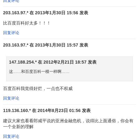
回复评论
有的自发性的货币信用机制，一旦
金融活动
失控，货币及资
本借贷中的矛盾激化，金融危机就表现出来。以金融活动高
203.163.97.* 在 2013年1月30日 15:56 发表
度发达为特征的现代市场经济本身是高风险经济，包孕着金
比百度百科好太多！！！
融危机的可能性。经济全球化和一体化是当代世界经济的又
回复评论
一重大特征。经济全球化是市场经济超国界发展的最高形
式。第二次世界大战后各国之间商品关系的进一步发展，各
203.163.97.* 在 2013年1月30日 15:57 发表
国在经济上更加互相依存，商品、服务、
资本
、技术、知识
国际间的频繁流动，经济的全球化趋势表现得更加鲜明。金
147.188.254.* 在 2012年2月21日 18:57 发表
融活动的
全球化
是当代资源在世界新配置和经济落后国家与
这……和百度百科一模一样啊……
地区跃进式发展的重要原因，但
国际信贷
、投资大爆炸式地
发展，其固有矛盾深化，金融危机必然会在那些制度不健全
的、最薄弱的环节爆发。综上所述，现代市场经济不仅存在
百度百科我觉得好烂，一点也不权威
着导源于商品生产过剩、
需求
不足的危机，而且存在着金融
回复评论
信贷行为失控、新金融工具使用过度与资本市场投机过度而
119.136.160.* 在 2014年8月23日 01:56 发表
引发的金融危机。在资本主义世界，这种
市场运行
机制的危
机又受到基本制度的催化和使之激化。金融危机不只是资本
建议大家也看看郎咸平说的亚洲金融危机，说得比上面通俗，你会有
一个全新的理解
主义国家难以避免，也有可能出现于社会主义市场经济体制
中。金融体制的不健全、金融活动的失控是金融危机的内生
回复评论