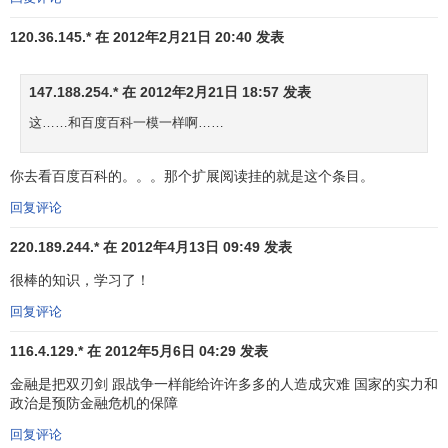
度加大；
政府税收困难，
财政危机
与金融危机相伴；
120.36.145.* 在 2012年2月21日 20:40 发表
通货膨胀缠绕着社会经济，泡沫经济时有发生，
经济波动频繁，经济增长经常受阻；
147.188.254.* 在 2012年2月21日 18:57 发表
企业资金不足带来经营困难，提高了破产和倒闭
这……和百度百科一模一样啊……
率，
企业兼并
活动频繁，降低了企业的稳定性，
增加了失业，不利于经济增长和社会的稳定。
你去看百度百科的。。。那个扩展阅读挂的就是这个条目。
不平等的国际货币关系给世界大多数国家带来重
负并造成许许多多国际经济问题。
回复评论
以上问题最深层的原因，是
货币制度
的不完善和在社会
220.189.244.* 在 2012年4月13日 09:49 发表
化大生产条件下企业之间交易活动产生的新机制未被人们充
很棒的知识，学习了！
分认识。本书的思路是，建立一种权威性的企业交易结算的
回复评论
中介系统——国家企业交易中介结算系统，解脱企业之间的
债务链
，消除企业和银行坏账产生的基础，以避免债务和金
116.4.129.* 在 2012年5月6日 04:29 发表
融危机的发生，并减少
通货膨胀
和
泡沫经济
的危害，促进经
金融是把双刃剑 跟战争一样能给许许多多的人造成灾难 国家的实力和
济的稳定增长。在这个创新过程中，还会产生国家税收和
财
政治是预防金融危机的保障
政支出
方式的创新，减少
财政赤字
的发生。同时，还会产生
回复评论
企业制度的创新，减少企业的破产倒闭和兼并现象，增强企