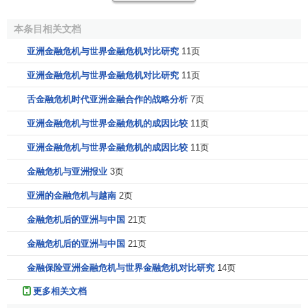
戏，我不会违反这些规则，所以我不觉得内疚或要负责任。
本条目相关文档
从亚洲金融风暴这个事情来讲，我是否炒作对金融事件的发
生不会起任何作用。我不炒作它照样会发生。我并不觉得炒
亚洲金融危机与世界金融危机对比研究
11页
外币
、
投机
有什么不道德。另一方面我遵守运作规则。我尊
亚洲金融危机与世界金融危机对比研究
11页
重那些规则，关心这些规则。作为一个有道德和关心它们的
舌金融危机时代亚洲金融合作的战略分析
7页
人，我希望确保这些规则，是有利于建立一个良好的社会
的，所以我主张改变某些规则。我认为一些规则需要改进。
亚洲金融危机与世界金融危机的成因比较
11页
如果改进和改良影响到我自己的利益，我还是会支持它，因
亚洲金融危机与世界金融危机的成因比较
11页
为需要改良的这个规则也许正是事件发生的原因。” 众所周
知，索罗斯对泰铢的炒作是亚洲金融风暴的导火线。他是一
金融危机与亚洲报业
3页
个绝对有实力，有能力的金融家，然而通过玩弄亚洲国家政
亚洲的金融危机与越南
2页
权，来达到他获得巨额资本的目的显然是卑劣的。
金融危机后的亚洲与中国
21页
1997年金融危机的爆发，有多方面的原因，我国学者一
金融危机后的亚洲与中国
21页
般认为可以分为直接触发因素、内在基础因素和世界经济因
素等几个方面。
金融保险亚洲金融危机与世界金融危机对比研究
14页
更多相关文档
1、直接触发因素包括