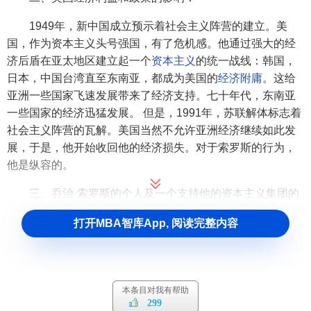
1949年，新中国成立预示着社会主义阵营的建立。美
国，作为资本主义头号强国，有了危机感。他通过强大的经
济后盾在亚太地区建立起一个
资本主义
的统一战线：韩国，
日本，中国台湾直至东南亚，都成为美国的
经济附庸
。这给
亚洲一些国家飞速发展带来了经济支持。七十年代，东南亚
一些国家的经济迅猛发展。 但是，1991年，苏联解体标志着
社会主义阵营的瓦解。美国当然不允许亚洲经济继续如此发
展，于是，他开始收回他的经济损失。对于索罗斯的行为，
他是纵容的。
三、乔治·索罗斯的个人及一个支持他的资本主义集团的
因素：
打开MBA智库App, 阅读完整内容
“金融大鳄”“一只假寐的老狼”是对这个金融怪才的称谓。
他曾说过，“在金融运作方面，说不上有道德还是无道德，这
只是一种操作。
金融市场
是不属于道德范畴的，它不是不道
德的，道德根本不存在于这里，因为它有自己的游戏规则。
本条目对我有帮助
299
我是金融市场的参与者，我会按照已定的规则来玩这个游