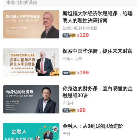
本条目相关课程
（1）
国际金融市场
上
游资
的冲击。目前在全球范围内大
斯坦福大学经济学思维课，给聪
约有7万亿
美元
的流动国际资本。国际炒家一旦发现在哪个国
明人的理性决策指南
家或地区有利可图，马上会通过炒作冲击该国或地区的
货
兰德尔•巴特利特教授
币
，以在短期内获取
暴利
。
129
¥
（2）亚洲一些国家的
外汇政策
不当。它们为了吸引外
资，一方面保持
固定汇率
，一方面又扩大
金融自由化
，给国
探索中国华尔街，抓住未来财富
际炒家提供了可乘之机。如泰国就在本国
金融体系
没有理顺
约翰·s·戈登
之前，于1992年取消了对
资本市场
的管制，使短期资金的流
199
¥
动畅通无阻，为外国炒家炒作泰铢提供了条件。
（3）为了维持固定汇率制，这些国家长期动用
外汇储备
你身边的财务课，直白易懂的金
来弥补逆差，导致
外债
的增加。
融思维30讲
许佳林
（4）这些国家的外债结构不合理。在中期、
短期债务
较
99
¥
多的情况下，一旦外资流出超过
外资流入
，而本国的外汇储
备又不足以弥补其不足，这个国家的
货币贬值
便是不可避免
金融人：从0到1的职场进阶
的了。
王钊