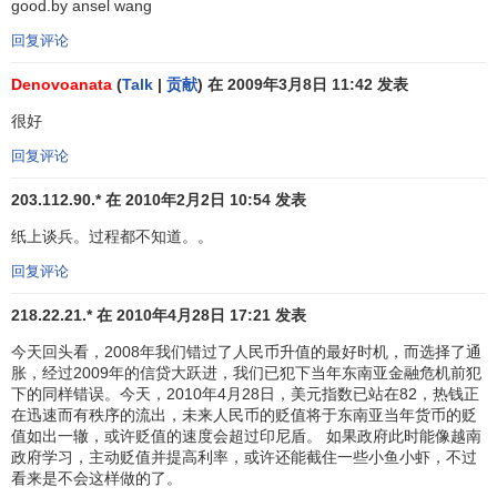
good.by ansel wang
香港联系汇率制
。台湾当局突然弃守
新台币
汇率，一天贬值
3.46%，加大了对
港币
和香港股市的压力。10月23日，
香港
回复评论
恒生指数
大跌1 211.47点；28日，下跌1 621.80点，跌破9
Denovoanata
(
Talk
|
贡献
) 在 2009年3月8日 11:42 发表
000点大关。面对国际金融炒家的猛烈进攻，香港特区政府重
很好
申不会改变现行
汇率制度
，恒生指数上扬，再上万点大关。
接着，11月中旬，东亚的韩国也爆发金融风暴，17日，
韩元
回复评论
对美元的汇率跌至创纪录的1 008∶1。21日，韩国政府不得不
203.112.90.* 在 2010年2月2日 10:54 发表
向
国际货币基金组织
求援，暂时控制了危机。但到了12月13
日，韩元对美元的汇率又降至1 737.60∶1。韩元危机也冲击了
纸上谈兵。过程都不知道。。
在韩国有大量投资的日本金融业。1997年下半年日本的一系
回复评论
列银行和
证券公司
相继
破产
。于是，东南亚金融风暴演变为
218.22.21.* 在 2010年4月28日 17:21 发表
亚洲金融危机。
今天回头看，2008年我们错过了人民币升值的最好时机，而选择了通
第二阶段：1998年初，印尼金融风暴再起，面对有史以
胀，经过2009年的信贷大跃进，我们已犯下当年东南亚金融危机前犯
来最严重的
经济衰退
，国际货币基金组织为印尼开出的药方
下的同样错误。今天，2010年4月28日，美元指数已站在82，热钱正
在迅速而有秩序的流出，未来人民币的贬值将于东南亚当年货币的贬
未能取得预期效果。2月11日，印尼政府宣布将实行印尼盾与
值如出一辙，或许贬值的速度会超过印尼盾。 如果政府此时能像越南
美元保持固定汇率的
联系汇率制
，以稳定印尼盾。此举遭到
政府学习，主动贬值并提高利率，或许还能截住一些小鱼小虾，不过
国际货币基金组织及美国、西欧的一致反对。国际货币基金
看来是不会这样做的了。