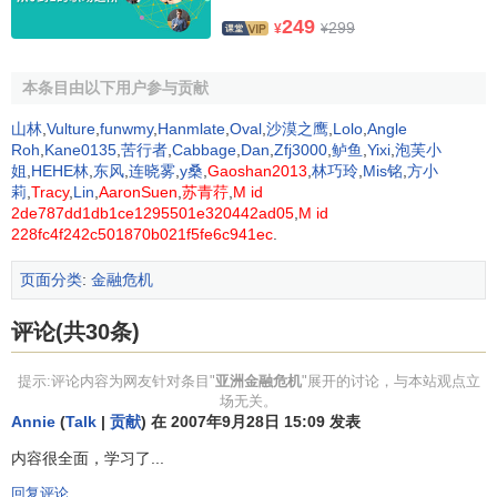
2、内在基础性因素包括
249
299
¥
¥
（1）透支性经济高增长和
不良资产
的膨胀。保持较高的
经济增长速度
，是发展中国家的共同愿望。当高速增长的条
本条目由以下用户参与贡献
件变得不够充足时，为了继续保持速度，这些国家转向靠借
山林
,
Vulture
,
funwmy
,
Hanmlate
,
Oval
,
沙漠之鹰
,
Lolo
,
Angle
外债来维护经济增长。但由于经济发展的不顺利，到20世纪
Roh
,
Kane0135
,
苦行者
,
Cabbage
,
Dan
,
Zfj3000
,
鲈鱼
,
Yixi
,
泡芙小
90年代中期，亚洲有些国家已不具备还债能力。在东南亚国
姐
,
HEHE林
,
东风
,
连晓雾
,
y桑
,
Gaoshan2013
,
林巧玲
,
Mis铭
,
方小
莉
,
Tracy
,
Lin
,
AaronSuen
,
苏青荇
,
M id
家，房地产吹起的泡沫换来的只是
银行贷款
的
坏账
和呆账；
2de787dd1db1ce1295501e320442ad05
,
M id
至于韩国，由于大企业从银行获得资金过于容易，造成一旦
228fc4f242c501870b021f5fe6c941ec
.
企业状况不佳，不良资产立即膨胀的状况。不良资产的大量
页面分类
:
金融危机
存在，又反过来影响了投资者的信心。
（2）市场体制发育不成熟。一是政府在资源配置上干预
评论(共30条)
过度，特别是干预金融系统的贷款投向和
项目
；另一个是金
提示:评论内容为网友针对条目"
亚洲金融危机
"展开的讨论，与本站观点立
融体制特别是监管体制不完善。
场无关。
Annie
(
Talk
|
贡献
) 在 2007年9月28日 15:09 发表
（3）“
出口替代
” 型模式的缺陷。“
出口替代
”型模式是亚
洲不少国家经济成功的重要原因。但这种模式也存在着三方
内容很全面，学习了...
面的不足：一是当经济发展到一定的阶段，生产成本会提
回复评论