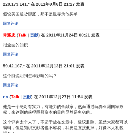
220.173.141.* 在 2011年9月6日 21:27 发表
汇率的浮动幅度扩大到6.0～9.5∶1，并推迟偿还外债及暂停
国
假设美国通货膨胀，那不是世界为他买单
债
交易。9月2日，卢布贬值70%。这都使俄罗斯股市、汇市
急剧下跌，引发金融危机乃至经济、政治危机。俄罗斯政策
回复评论
的突变，使得在俄罗斯股市投下巨额资金的国际炒家大伤元
常耀忠
(
Talk
|
贡献
) 在 2011年11月24日 00:21 发表
气，并带动了美欧国家股市的汇市的全面剧烈波动。如果说
在此之前亚洲金融危机还是区域性的，那么，
俄罗斯金融危
很全面的知识
机
的爆发，则说明亚洲金融危机已经超出了区域性范围，具
回复评论
有了全球性的意义。到1998年底，俄罗斯经济仍没有摆脱困
59.42.167.* 在 2011年12月13日 21:01 发表
境。1999年，金融危机结束。
这个能说明到怎样影响的吗？
亚洲金融危机的影响
回复评论
这次金融危机影响极其深远，它暴露了一些亚洲国家经
rio
(
Talk
|
贡献
) 在 2011年12月27日 11:54 发表
济高速发展的背后的一些深层次问题。从这个意义上来说，
他是一个绝对有实力，有能力的金融家，然而通过玩弄亚洲国家政
不仅是坏事，也是好事，这为推动亚洲发展中国家深化改
权，来达到他获得巨额资本的目的显然是卑劣的。
革，调整产业结构，健全宏观管理提供了一个契机。由于改
这个评判太个人了，不适于放在文章中。建议删除。虽然大家都可以
革与调整的任务十分艰巨，这些国家的经济全面复苏还需要
编辑，但是知识贡献者也不容易，我要是直接删掉，好像不太礼貌
一定的时间。但亚洲发展中国家经济成长的基本因素仍然存