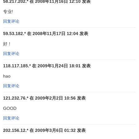
58.217.202.* 在 2008年11月16日 12:10 发表
己的产品。在
国际金融
和货币领域，整个全球金融体系和制
专业!
度也有利于金融大国。
回复评论
[2]
亚洲金融危机的发展阶段
59.53.182.* 在 2008年11月17日 12:04 发表
好！
1997年6月，一场
金融危机
在亚洲爆发，这场危机的发
展过程十分复杂。到1998年年底，大体上可以分为三个阶
回复评论
段：1997年6月至12月；1998年1月至1998年7月；1998年7
118.117.185.* 在 2009年1月24日 18:01 发表
月到年底。
hao
第一阶段：1997年7月2日，泰国宣布放弃
固定汇率制
，
回复评论
实行
浮动汇率制
，引发了一场遍及东南亚的金融风暴。当
天，泰铢兑换美元的
汇率
下降了17%，
外汇
及其他金融市场
121.232.76.* 在 2009年2月2日 10:56 发表
一片混乱。在泰铢波动的影响下，
菲律宾比索
、
印度尼西亚
GOOD
盾
、
马来西亚林吉特
相继成为国际炒家的攻击对象。8月，马
回复评论
来西亚放弃保卫林吉特的努力。一向坚挺的
新加坡元
也受到
冲击。印尼虽是受“传染”最晚的国家，但受到的冲击最为严
202.156.12.* 在 2009年3月6日 01:32 发表
重。10月下旬，国际炒家移师
国际金融中心
香港，矛头直指