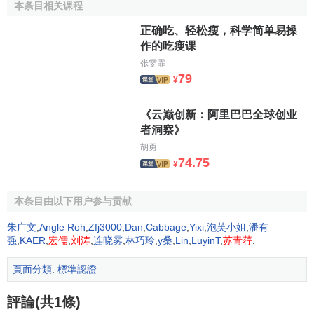
本条目相关课程
g)確定防止不合格並消除產生原因的措施；
正确吃、轻松瘦，科学简单易操
h)建立和應用持續改進質量管理體系的過程。
作的吃瘦课
张雯霏
上述方法也適用於保持和改進現有的質量管理體系。
79
¥
採用上述方法的組織能對其
過程能力
和產品質量樹立信
《云巅创新：阿里巴巴全球创业
心，為持續改進提供基礎，從而增進顧客和其他相關方滿意
者洞察》
並使組織成功。
胡勇
74.75
¥
2.4 過程方法
任何使用資源將輸入轉化為輸出的活動或一組活動可視
本条目由以下用户参与贡献
為一個過程。
朱广文
,
Angle Roh
,
Zfj3000
,
Dan
,
Cabbage
,
Yixi
,
泡芙小姐
,
潘有
為使組織有效運行，必須識別和管理許多相互關聯和相
强
,
KAER
,
宏儒
,
刘涛
,
连晓雾
,
林巧玲
,
y桑
,
Lin
,
LuyinT
,
苏青荇
.
互作用的過程。通常，一個過程的輸出將直接成為下一個過
頁面分類
:
標準認證
程的輸入。系統地識別和管理組織所應用的過程，特別是這
些過程之間的相互作用，稱為“過程方法”。
評論(共1條)