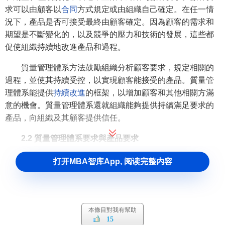
求可以由顧客以
合同
方式規定或由組織自己確定。在任一情
況下，產品是否可接受最終由顧客確定。因為顧客的需求和
期望是不斷變化的，以及競爭的壓力和技術的發展，這些都
促使組織持續地改進產品和過程。
質量管理體系方法鼓勵組織分析顧客要求，規定相關的
過程，並使其持續受控，以實現顧客能接受的產品。質量管
理體系能提供
持續改進
的框架，以增加顧客和其他相關方滿
意的機會。質量管理體系還就組織能夠提供持續滿足要求的
產品，向組織及其顧客提供信任。
2.2 質量管理體系要求與產品要求
GB/T 19000族標準區分了質量管理體系要求與產品要
打开MBA智库App, 阅读完整内容
求。
GB/T 19001規定了質量管理體系要求。質量管理體系要
求是通用的，適用於所有行業或經濟領域，不論其提供何種
本條目對我有幫助
類別的產品。GB/T 19001本身並不規定產品要求。
15