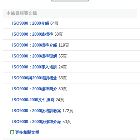
產品要求可由顧客規定，或由組織通過預測顧客的要求
本條目相關文檔
規定，或由法規規定在某些情況下，產品要求和有關過程的
ISO9000：2000介紹
84頁
要求可包含在諸如技術規範、
產品標準
、
過程標準
、合同協
議和法規要求中。
ISO9000：2000族標準
38頁
2.3 質量管理體系方法
ISO9000：2000標準介紹
119頁
ISO9000：2000標準理解
35頁
建立和實施質量管理體系的方法包括以下步驟：
ISO9000：2000導入培訓
24頁
a)確定顧客和其他相關方的需求和期望；
ISO9000與2000培訓概念
33頁
b)建立組織的
質量方針
和
質量目標
；
ISO9000：2000標準簡介
39頁
c)確定實現質量目標必需的過程和職責；
ISO9000-2000文件撰寫
24頁
d)確定和提供實現質量目標必需的資源；
ISO9000：2000版培訓教案
172頁
e)規定測量每個過程的有效性和效率的方法；
ISO9000：2000版標準介紹
50頁
更多相關文檔
f)應用這些測量方法確定每個過程的有效性和
效率
；