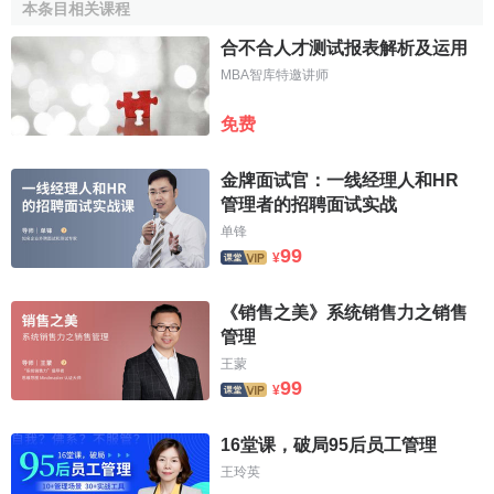
本条目相关课程
尬。為解決這一問題，公司請來了
賓夕法尼亞大學
的
心理學
合不合人才测试报表解析及运用
教授馬丁·塞里格曼。塞里格曼教授認為，樂觀精神對一個人
MBA智库特邀讲师
的成長尤為重要。在塞里格曼教授的幫助下，該公司對員工
進行了入圍資格甄別測試和樂觀程度測試，並對測試結果進
免费
行了追蹤測試。
追蹤調查
表明，取得“超級樂觀主義者”成績的
人工作任務完成得普遍出色。與“一般悲觀主義者”相比較，他
金牌面试官：一线经理人和HR
們第一年的
推銷
額高出21%，第二年的推銷額高出57%。
管理者的招聘面试实战
单锋
相關條目
99
¥
不考即考測試
《销售之美》系统销售力之销售
即席發言測試
管理
明暗結合測試
王蒙
與人談話測試
99
¥
設計路障測試
角色扮演測試
16堂课，破局95后员工管理
編組討論測試
王玲英
隨便聊天測試