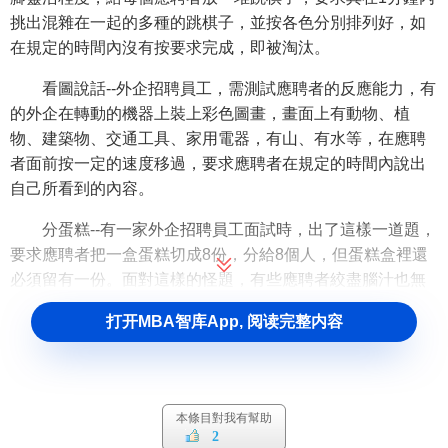
挑出混雜在一起的多種的跳棋子，並按各色分別排列好，如
在規定的時間內沒有按要求完成，即被淘汰。
看圖說話--外企招聘員工，需測試應聘者的反應能力，有
的外企在轉動的機器上裝上彩色圖畫，畫面上有動物、植
物、建築物、交通工具、家用電器，有山、有水等，在應聘
者面前按一定的速度移過，要求應聘者在規定的時間內說出
自己所看到的內容。
分蛋糕--有一家外企招聘員工面試時，出了這樣一道題，
要求應聘者把一盒蛋糕切成8份，分給8個人，但蛋糕盒裡還
必須留有一份。面對這樣的怪題，有些應聘者絞盡腦汁也無
法分成；而有的應聘者卻感到此題實際很簡單，把切成的8份
打开MBA智库App, 阅读完整内容
蛋糕先拿出7份給7人，剩下的1份連蛋糕盒一起分給第8個
人。應聘者的
創造思維
能力就顯而易見了。
頂著烈日長跑--
考試
應聘者意志、吃苦耐勞精神，常是外
本條目對我有幫助
企招聘面試要出的題。有一家外企從應屆技校畢業生中招一
2
批員工，面試時，要求應聘者頂著烈日，跑到近郊的一座山