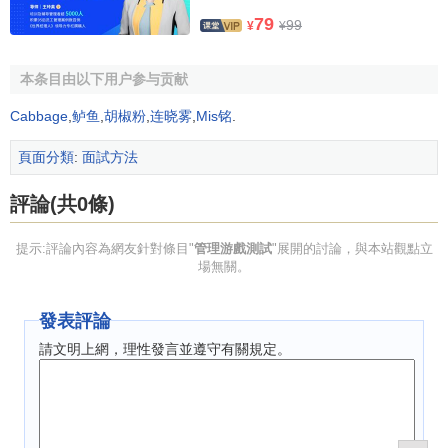
79
面談模擬測試
99
¥
¥
事實判斷測試
本条目由以下用户参与贡献
Cabbage
,
鲈鱼
,
胡椒粉
,
连晓雾
,
Mis铭
.
頁面分類
:
面試方法
評論(共0條)
提示:評論內容為網友針對條目"
管理游戲測試
"展開的討論，與本站觀點立
場無關。
發表評論
請文明上網，理性發言並遵守有關規定。