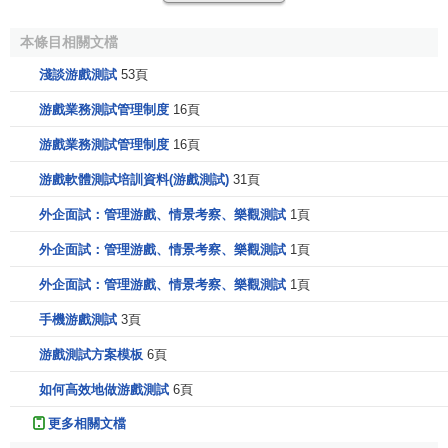
再返回。測試結果，有的應聘者
投機
取巧，未跑到
目的地
就
本條目相關文檔
返回；有的應聘者雖跑到
目的地
，但在返回途中搭乘計程
車；也有的應聘者按規定跑到目的地後再跑回。外企公佈錄
淺談游戲測試
53頁
取名單時，前兩種人榜上無名，後一種人被錄用為員工。
游戲業務測試管理制度
16頁
在雨中打傘--一家外企招聘員工時，要求應聘者冒雨到附
游戲業務測試管理制度
16頁
近指定地點然後返回，但只有一半的應聘者發到傘。應聘者
游戲軟體測試培訓資料(游戲測試)
31頁
在這場面試中出現這樣的情況：有的發到傘的應聘者主動與
無傘的應聘者搭檔，風雨同傘；有的無傘的應聘者則與有傘
外企面試：管理游戲、情景考察、樂觀測試
1頁
的應聘者
協商
合用一把傘；還有的有傘的應聘者只顧自己不
外企面試：管理游戲、情景考察、樂觀測試
1頁
顧別人，獨自撐一把傘。結果，獨自撐一把傘者被淘汰，而
外企面試：管理游戲、情景考察、樂觀測試
1頁
風雨同傘者被錄用。
手機游戲測試
3頁
樂觀測試
游戲測試方案模板
6頁
20世紀80年代中期，美國一家
人壽保險公司
雇了5000 名
如何高效地做游戲測試
6頁
推銷員
，人均
支出
培訓費3美元。可是，一年後一半人
跳槽
，
四年後只剩下1000人。推銷員跳槽的主要原因是：他們在
上
更多相關文檔
門推銷
人壽保險
過程中，一次又一次地被拒之門外，十分尷