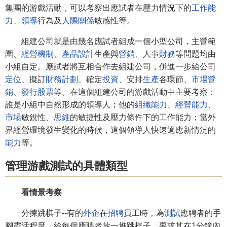
集團的游戲活動，可以考察出應試者在壓力情況下的
工作能
力
、
領導
行為及
人際關係
敏感性等。
組建公司就是由幾名應試者組成一個小型公司，主營範
圍、
經營機制
、
產品設計
生產與
營銷
、人事
財務
等問題均由
小組自定。應試者將互相合作去組建公司，併進一步給公司
定位
、擬訂
財務計劃
、確定
投資
、安排
生產
各環節、
市場營
銷
、
發行股票
等。在這個組建公司的游戲活動中主要考察：
誰是小組中自然形成的領導人；他的
組織能力
、
經營能力
、
市場
敏銳性、
思維
的敏捷性及壓力條件下的工作能力；當外
界經營環境發生變化的時候，這個領導人快速適應新情況的
能力
等。
管理游戲測試的具體類型
看情景考察
分揀跳棋子--有的
外企
在
招聘
員工時，為
測試
應聘者的手
腳靈活程度，給每個應聘者放一堆跳棋子，要求其在1分鐘內