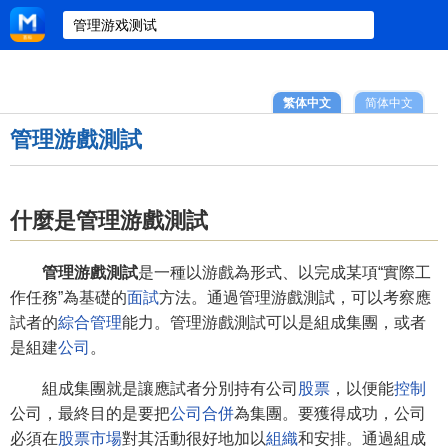
繁体中文
简体中文
管理游戲測試
什麼是管理游戲測試
管理游戲測試
是一種以游戲為形式、以完成某項“實際工
作任務”為基礎的
面試
方法。通過管理游戲測試，可以考察應
試者的
綜合管理
能力。管理游戲測試可以是組成集團，或者
是組建
公司
。
組成集團就是讓應試者分別持有公司
股票
，以便能
控制
公司，最終目的是要把
公司合併
為集團。要獲得成功，公司
必須在
股票市場
對其活動很好地加以
組織
和安排。通過組成