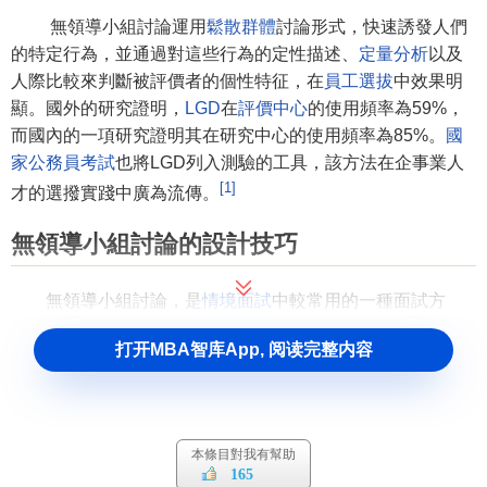
無領導小組討論運用
鬆散群體
討論形式，快速誘發人們
的特定行為，並通過對這些行為的定性描述、
定量分析
以及
人際比較來判斷被評價者的個性特征，在
員工選拔
中效果明
顯。國外的研究證明，
LGD
在
評價中心
的使用頻率為59%，
而國內的一項研究證明其在研究中心的使用頻率為85%。
國
家公務員考試
也將LGD列入測驗的工具，該方法在企事業人
[1]
才的選撥實踐中廣為流傳。
無領導小組討論的設計技巧
無領導小組討論，是
情境面試
中較常用的一種面試方
法。這種面試方法在國外已被廣泛採用。無領導小組討論，
打开MBA智库App, 阅读完整内容
測評重點突出，針對性強，所討論的問題都是日常生活中的
熱點問題或崗位工作中常遇到的而且亟須解決的問題，因為
其與崗位要求高度相似，情境逼真，可深一層地考查應試者
解決實際問題的能力。由於無領導小組討論的題目大都以
案
本條目對我有幫助
例
、社會熱點問題等為主，沒有客觀性試題，所以在無領導
165