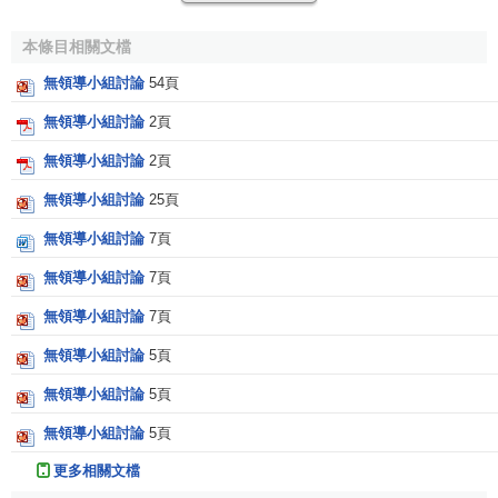
小組討論的試題編製上，要求也較複雜。
本條目相關文檔
從程式上看，無領導小組討論的試題編製可分為三步。
無領導小組討論
54頁
(1)收集案例
無領導小組討論
2頁
這一步的主要任務是將擬任崗位在以往工作中的相關案
無領導小組討論
2頁
例收集起來，收集的
材料
是選擇有代表性、處理起來有一定
難度的案例。
無領導小組討論
25頁
無領導小組討論
7頁
(2)對案例進行篩選、歸類
無領導小組討論
7頁
收集上來的案例數量較多、內容龐雜，編製起來很不方
便，因此，要對這些收集到的原始案例進行甄別，選出內涵
無領導小組討論
7頁
豐富、難度適中、典型性、現實性均好的案例，並將它們按
無領導小組討論
5頁
不同的特點、專業門類等予以歸類。
無領導小組討論
5頁
(3)對案例進行加工、整理，編成試題
無領導小組討論
5頁
這一步加工的目的主要是剔除其中不宜公開討論的部分
更多相關文檔
或瑣碎細節，充分考查各種要素所需要的內容，特別是要設