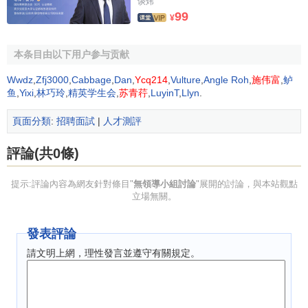
以發揮其各方面的能力，也會使討論過程顯得平淡、呆板、
谈炜
99
死氣沉沉。
¥
第二，試題應具有開放性。無領導小組討論試題，既要
本条目由以下用户参与贡献
以實踐中成功的做法和分析論證表明較成功的方法為解題基
Wwdz
,
Zfj3000
,
Cabbage
,
Dan
,
Ycq214
,
Vulture
,
Angle Roh
,
施伟富
,
鲈
本思想，又不受此種思想局限，尋找出另一種解決論證這一
鱼
,
Yixi
,
林巧玲
,
精英学生会
,
苏青荇
,
LuyinT
,
Llyn
.
問題的思路和辦法。所設計的試題應留有充分餘地，讓應試
者的主觀能動性得以充分發揮，討論中能仁者見仁、智者見
頁面分類
:
招聘面試
|
人才測評
智，這樣才能討論起來。應試者經過周密分析，才能理出頭
緒，經過熱烈討論後，才能使能力強者嶄露頭角，從而從“無
評論(共0條)
領導”討論中產生能駕馭整個小組討論的“
領導者
”。
提示:評論內容為網友針對條目"
無領導小組討論
"展開的討論，與本站觀點
第三，試題立意要高，內容要具體。一題多義，一題多
立場無關。
解，並不是出一道高度抽象，模棱兩可，應試者可以漫無邊
際討論的試題。立意要高，是指試題設計要從大處著眼，內
發表評論
涵深刻；內容具體，是指試題設計要從小處著手，具體、實
請文明上網，理性發言並遵守有關規定。
在、不空泛，以避免那些玄妙、抽象、言之無物、無意義的
爭辯。