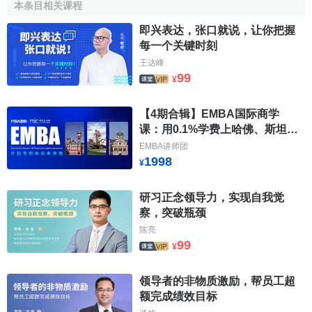
本条目相关课程
定一些與崗位工作相關而又符合討論特點的情況或問題，使
之成為既來源於實踐，又不是一般工作分析，具備科學性、
即兴表达，张口就说，让你把握
每一个关键时刻
實用性、可評性等特點，凝煉而典型的討論題。
王达峰
在設計和編製無領導小組討論試題時，一般著重註意以
99
¥
下幾個問題：
【4期合辑】EMBA国际商学
第一，試題要一題多義，一題多解。無領導小組討論，
课：用0.1%学费上哈佛、斯坦福
顧名思義，重在“討論”，通過討論，來觀察和評價應試者的有
等国际商学课
EMBA讲师团
關能力素質，這種討論的目的不在於弄清孰是孰非或者捍衛
1998
¥
某種觀點、思想。從一定意義上講，無領導小組討論的過程
重於結果，如果“討論”不起來，也就沒有過程了。為了讓應試
研习正念领导力，实现自我觉
者能依據其所學討論爭辯起來，在試題編製時，必須做到一
察，突破瓶颈
題多義，一題多解。具體而言，就是在每一案例的分析與判
陈亮
斷中，均有幾種可供選擇的方案和答案，每一方案均有利有
99
¥
弊，因而要求應試者必須運用多種學科知識，綜合自己各方
面能力，經過周詳的分析才能作出合理抉擇。如果試題內容
领导者的非物质激励，帮员工超
單一，一題一義，一題一解，不但限制了應試者的
思維
，難
额完成绩效目标