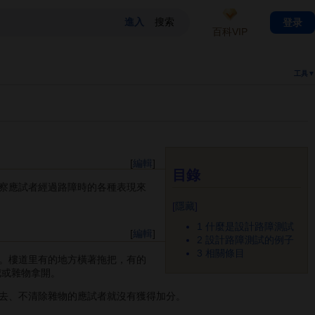
登录
百科VIP
工具▼
[
編輯
]
目錄
察應試者經過路障時的各種表現來
[
隱藏
]
1
什麼是設計路障測試
[
編輯
]
2
設計路障測試的例子
3
相關條目
。樓道里有的地方橫著拖把，有的
把或雜物拿開。
去、不清除雜物的應試者就沒有獲得加分。