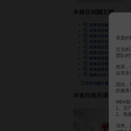
如果您認為本條目還有待完善，
本條目相關文檔
路障項目建議書
40頁
路障項目投資策劃書
39
路障項目投資策劃書
41
亲爱的
路障項目投資規劃說明
5
路障項目投資計劃書
36
过去的
路障項目投資計劃書
36
团队的
路障投資建設方案模板
4
路障項目建設預算報告
2
然而，
高速路障項目投資建設申
运营支
路障項目計劃書模板範文
更多相關文檔
因此，
的服务
本条目相关课程
MBA智
1、无
2、免
当然，