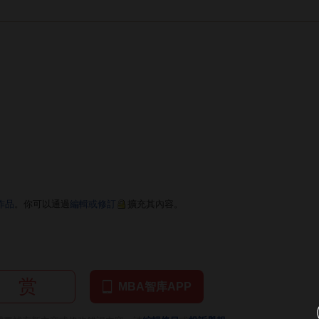
作品
。你可以通過
編輯或修訂
擴充其內容。
赏
MBA智库APP