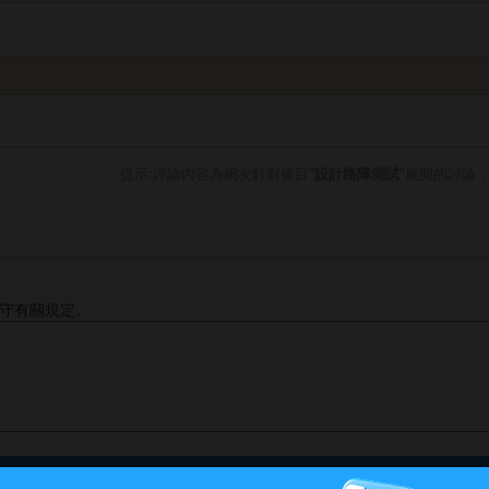
提示:評論內容為網友針對條目"
設計路障測試
"展開的討論
守有關規定。