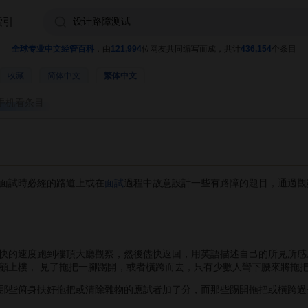
索引
全球专业中文经管百科
，由
121,994
位网友共同编写而成，共计
436,154
个条目
收藏
简体中文
繁体中文
手机看条目
面試時必經的路道上或在
面試
過程中故意設計一些有路障的題目，通過觀
的速度跑到樓頂大廳觀察，然後儘快返回，用英語描述自己的所見所感
顧上樓， 見了拖把一腳踢開，或者橫跨而去，只有少數人彎下腰來將拖
些俯身扶好拖把或清除雜物的應試者加了分，而那些踢開拖把或橫跨過