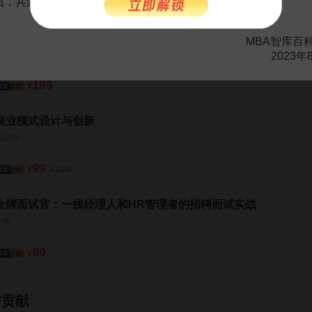
免费
会员，共渡难关，共同见证彼此的成长和进步！
股权实战导师带你玩透股权设计与激励
MBA智库百
郭勤贵
2023年
199
¥
商业模式设计与创新
朱武祥
99
199
¥
¥
金牌面试官：一线经理人和HR管理者的招聘面试实战
单锋
99
¥
与贡献