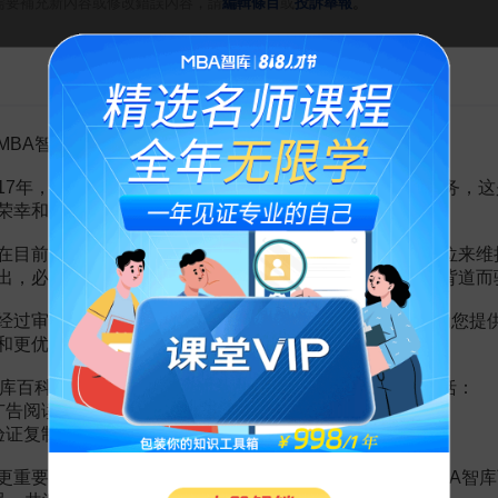
。
需要補充新內容或修改錯誤內容，請
編輯條目
或
投訴舉報
告MBA智库百科用户的一封信
頁
頁
MBA智库百科用户：
8頁
頁
17年，百科频道一直以免费公益的形式为大家提供知识服务，这
頁
荣幸和骄傲。
1頁
1頁
在目前越来越严峻的经营挑战下，单纯依靠不断增加广告位来维
請
43頁
出，必然会越来越影响您的使用体验，这也与我们的初衷背道而
42頁
经过审慎地考虑，我们决定推出VIP会员收费制度，以便为您提
和更优质的内容。
库百科VIP会员（9.9元 / 年，
点击开通
），您的权益将包括：
广告阅读；
合不合人才测试报表解析及运用
验证复制。
MBA智库特邀讲师
更重要的是长期以来您对百科频道的支持。诚邀您加入MBA智库