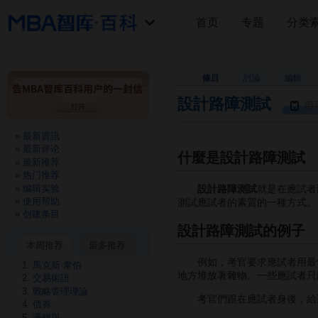
首页
专题
分类
條目
討論
編輯
設計路障測試
用
最新資訊
最新评论
什麼是設計路障測試
最新推荐
热门推荐
编辑实验
設計路障測試
就是在應試者
使用帮助
測試應試者的素質的一種方式。
创建条目
設計路障測試的例子
本周推荐
最多推荐
例如，考官要求應試者用最快
馬克斯·韋伯
地方堆放著雜物。一些應試者只
交易術語
戰略管理理論
考官們跟在應試者身後，給那
債券
邏輯與