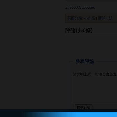
Zfj3000
,
Cabbage
.
頁面分類
:
小作品
|
面試方法
評論(共0條)
發表評論
請文明上網，理性發言並遵