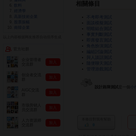
相關條目
飲料
經濟學
高新技術企業
不考即考測試
股票振幅
面談模擬測試
南韓企業
明暗結合測試
事實判斷測試
以上内容根据网友推荐自动排序生成
即席發言測試
角色扮演測試
官方社群
編組討論測試
與人談話測試
企业管理者
加入
隨便聊天測試
交流群
管理游戲測試
创业者交流
加入
群
設計路障測試
是一個
小
AIGC交流
加入
群
市场营销人
加入
员交流群
本條目對我有幫助
人力资源师
加入
0
交流群