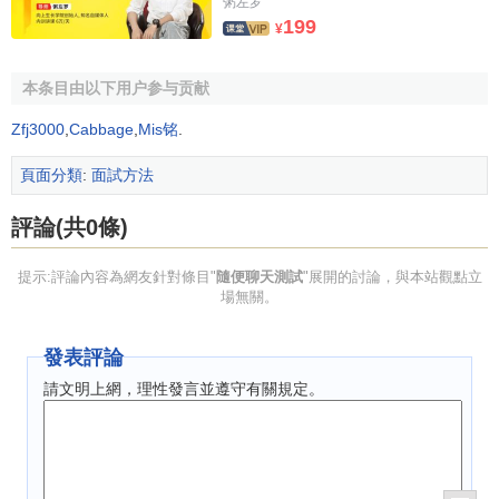
粥左罗
199
¥
本条目由以下用户参与贡献
Zfj3000
,
Cabbage
,
Mis铭
.
頁面分類
:
面試方法
評論(共0條)
提示:評論內容為網友針對條目"
隨便聊天測試
"展開的討論，與本站觀點立
場無關。
發表評論
請文明上網，理性發言並遵守有關規定。