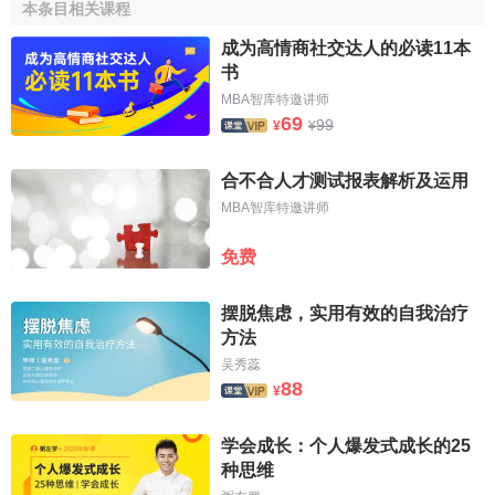
本条目相关课程
成为高情商社交达人的必读11本
书
MBA智库特邀讲师
69
99
¥
¥
合不合人才测试报表解析及运用
MBA智库特邀讲师
免费
摆脱焦虑，实用有效的自我治疗
方法
吴秀蕊
88
¥
学会成长：个人爆发式成长的25
种思维