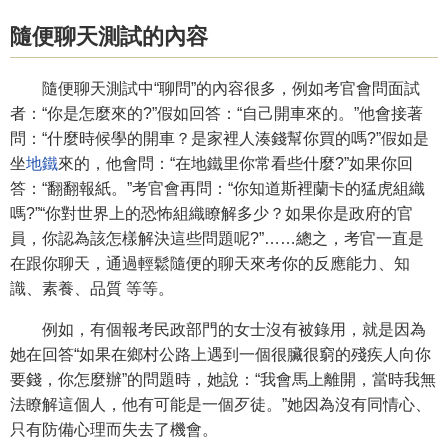
隨便聊天測試的內容
隨便聊天測試中“聊問”的內容很多，例如考官會問面試
者：“你是怎麼來的?”假如回答：“自己開車來的。”他會接著
問：“什麼時候學的開車？是家裡人湊錢幫你買的嗎?”假如是
坐
地鐵
來的，他會問：“在地鐵里你常看些什麼?”如果你回
答：“翻翻報紙。”考官會再問：“你知道斯裡蘭卡的猛虎組織
嗎?”“你對世界上的恐怖組織瞭解多少？如果你是政府的官
員，你認為該怎樣解決這些問題呢?”……總之，考官一直是
在跟你聊天，通過輕鬆隨便的聊天來考你的反應能力、知
識、素養、品質 等等。
例如，有個報考民政部門的女士沒有被錄用，就是因為
她在回答“如果在鄉村公路上遇到一個很臟很窮的殘疾人向你
要錢，你怎麼辦”的問題時，她說：“我會馬上離開，當時我無
法瞭解這個人，他有可能是一個歹徒。”她因為沒有同情心、
只有防備心理而失去了機會。