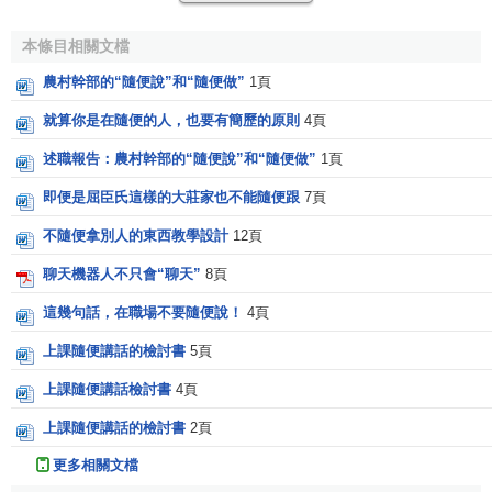
本條目相關文檔
農村幹部的“隨便說”和“隨便做”
1頁
就算你是在隨便的人，也要有簡歷的原則
4頁
述職報告：農村幹部的“隨便說”和“隨便做”
1頁
即便是屈臣氏這樣的大莊家也不能隨便跟
7頁
不隨便拿別人的東西教學設計
12頁
聊天機器人不只會“聊天”
8頁
這幾句話，在職場不要隨便說！
4頁
上課隨便講話的檢討書
5頁
上課隨便講話檢討書
4頁
上課隨便講話的檢討書
2頁
更多相關文檔