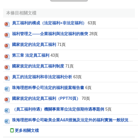
的關係最為密切、和其他
人身保險
相互交織、存在獨特的第
三方付費制、享受待遇與繳費水平不是正相關等特點。
本條目相關文檔
4.
工傷保險
員工福利的構成（法定福利+非法定福利）
63頁
福利管理之——企業福利與法定福利的衝突
28頁
工傷保險
又稱職業傷害保險或傷害賠償保險，是指依法
為在生產工作中遭受事故傷害和患職業性疾病的勞動者及其
國家規定的法定員工福利
71頁
親屬提供醫療救治、生活保障、
經濟補償
、醫療和職業康復
第三章 法定員工福利
43頁
等物質幫助的一種社會保險制度。我國現行的
《工傷保險條
例》
從2004年1月1日開始執行。
工傷保險制度
有三條實施原
國家規定的法定員工福利制度
71頁
則，即
無過失補償原則
；
風險分擔
、互助互濟原則；個人不
員工的法定福利和非法定福利分析
63頁
繳費的原則。
珠海理想科學公司法定的福利提案報告書
6頁
5.
生育保險
國家規定的法定員工福利（PPT70頁）
70頁
生育保險
是指婦女勞動者因懷孕、分娩而暫時中斷勞動
（員工福利待遇）機關事業單位法定假期待遇專題例
5頁
時，獲得生活保障和物質幫助的一種社會保險制度。實行生
珠海理想科學公司歐美企業A&R措施及法定外的福利實施一般狀況報告書
育保險制度，對於保證生育女職工和嬰兒的身體健康，促進
優生優育；實行生育保險是對婦女生育價值的認可；真正實
更多相關文檔
現男女平等具有十分重大的意義。