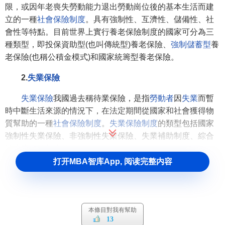
限，或因年老喪失勞動能力退出勞動崗位後的基本生活而建
立的一種
社會保險制度
。具有強制性、互濟性、儲備性、社
會性等特點。目前世界上實行養老保險制度的國家可分為三
種類型，即投保資助型(也叫傳統型)養老保險、
強制儲蓄型
養
老保險(也稱公積金模式)和國家統籌型養老保險。
2.
失業保險
失業保險
我國過去稱待業保險，是指
勞動者
因
失業
而暫
時中斷生活來源的情況下，在法定期間從國家和社會獲得物
質幫助的一種
社會保險制度
。
失業保險制度
的類型包括國家
強制性失業保險、非強制性失業保險、失業補助制度、綜合
性失業保險制度等。
打开MBA智库App, 阅读完整内容
3.
醫療保險
醫療保險
是指國家立法規定並強制實施的、在人們生病
或受傷後由國家或社會給予一定的物質幫助，即提供
醫療服
本條目對我有幫助
務
或
經濟補償
的一種社會保險制度。醫療保險具有與勞動者
13