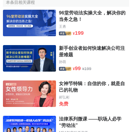
本条目相关课程
6.
住房公積金
96堂劳动法实操大全，解决你的
当务之急！
住房公積金
的含義是指國家機關、
國有企業
、城鎮
集體
王勇
企業
、
外商投資企業
、城鎮
私營企業
及其他城鎮企業、
事業
199
¥
單位
、
民辦非企業單位
、社會團體及其在職職工繳存的長期
住房儲金。住房公積金是國家推行的一項住房保障制度，它
新手创业者如何快速解决公司注
實質上是
勞動報酬
的一部分，是歸屬職工個人所有的、專項
册难题
用於解決職工住房問題的保障性資金。
孙萌
99
199
¥
¥
法定福利的特點
女神节特辑：自信的你，就是自
1.強制性
己的礼物
郝弘彬
社會保險是通過國家立法強制性實施的，在法律規定的
免费
範圍內，企業或
用人單位
都必須依法參加社會保險，按規定
繳納
保險費
。國家對無故遲繳或拒繳
社會保險費
的企業，要
法律系列微课 ——职场人必学
征收
滯納金
或者追究其
法律責任
。在各險種中，工傷保險的
“劳动法”
強制性特征最為明顯。