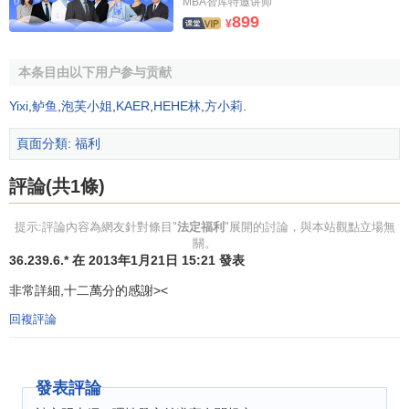
MBA智库特邀讲师
899
¥
2.保障性
社會保險的主要目的是為失去生活來源的勞動者提供基
本条目由以下用户参与贡献
本的生活保證，符合國家法律規定的勞動者均可享受到國家
Yixi
,
鲈鱼
,
泡芙小姐
,
KAER
,
HEHE林
,
方小莉
.
所提供的各種
社會保險待遇
。社會保險的保障範圍受經濟
發
展水平
所限，在一定時期只在法律規定的範圍內實施。例
頁面分類
:
福利
如，我國目前享受社會保險的主要是國家機關、
全民所有制
企業
、
事業單位
及一部分
民營企業
雇員，以勞動者為主要保
評論(共1條)
障對象。
提示:評論內容為網友針對條目"
法定福利
"展開的討論，與本站觀點立場無
3.互濟性
關。
36.239.6.* 在 2013年1月21日 15:21 發表
社會保險是運用社會力量進行風險分攤和相互補償，保
非常詳細,十二萬分的感謝><
險分散風險的功能直接體現了它的互濟性。隨著覆蓋面的擴
回複評論
大，社會化程度的提高，社會保險的互濟性也越強。
4.差別性
發表評論
社會保險具有福利性，但在享受保險待遇上也體現一定