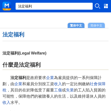
繁体中文
简体中文
法定福利
法定福利(Legal Welfare)
什麼是法定福利
法定福利
是政府要求
企業
為雇員提供的一系列保障計
劃，由
企業
和雇員分別按工資
收入
的一定比例繳納
社會保障
稅
，其目的在於降低受了嚴重
工傷
或
失業
的工人陷入貧困的
可能性，保障他們的被贍養人的生活，以及維持退休人員的
收入
水平。