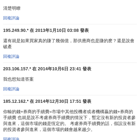
將清算餘額再兌換成保證金本幣。
清楚明瞭
其次，在交易中會出現存貸款利息，因為貨幣本身會出
回複評論
現利息的，而在交易中由於銀行（或 經紀商）提供了
信貸融
資
195.249.90.* 在 2013年1月10日 03:08 發表
，所以它會向顧客收取貸款利息，而交易後由於顧客（利
用貸款）買入了另外一種貨幣，所以銀行（或經紀商）會支
還有就是如果買家真的賺了幾個億，那供應商也是賺的麽？還是說會
付給你存款利息，一般 來說貸款利息使用
倫敦同業拆借利率
破產
（
LIBOR
）而存款利率則使用銀行（或經紀商）所在地的
活
回複評論
期存款利率
，而合約續存期間（即持有合約期間）的
存貸利
203.106.157.* 在 2014年10月6日 23:41 發表
差
則 直接在客戶的保證金中進行清算，一般來說活期存款利
息都會大大低於貸款利率，
日元
除外，
日元
的
貸款利息
比大
我也想知道答案
多數貨幣的活期存款利息都低，所以很多人在做差 價合約交
回複評論
易時喜歡賣出日元，這樣可以賺不少利息。
185.12.162.* 在 2014年12月30日 17:51 發表
第三，貨幣差價合約交易的商品標的不一樣，一般的商
你輸的錢+券商的手續費=市場中其他投機者或者機構贏的錢+券商的
品差價合約上只有一種商品，而貨幣差價合 約上是兩種商品
手續費 也就是說不考慮券商手續費的情況下，暫定沒有新的投資者參
的比值（就是
匯率
了），在這兩種商品中其中有一種主要的
與進來，這個市場的錢是恆定的。 考慮券商手續費的話，假設沒有新
商品，一種次要商品，一般的貨幣差價合約都會把
美元
、
英
的投資者參與進來，這個市場的錢會越來越少。
鎊
、
歐元
、
瑞士法郎
作為主要 商品，並且主要商品的標的數
回複評論