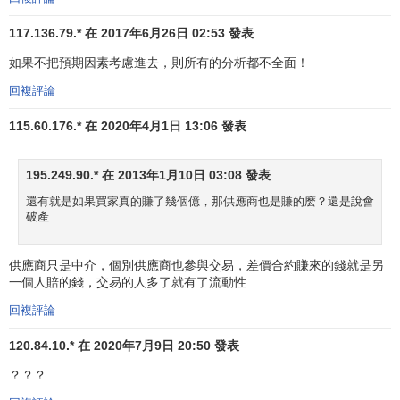
量大致等於一定金額的美元，亞洲的銀行或經紀商習慣使用
117.136.79.* 在 2017年6月26日 02:53 發表
10萬美元作為一個標準交易單位，即最少每次交易一個標準
合約，按照代 理合約的約定，銀行或經紀商會凍結交易額的
如果不把預期因素考慮進去，則所有的分析都不全面！
1~5%的保證金（一般來說都是按照即期市場價格進行交
回複評論
易）。
115.60.176.* 在 2020年4月1日 13:06 發表
第四，監管更加嚴格。一般的商品差價合約都會因為
證
券交易所
和期貨交易所的交易規則收到一定的限制，而貨幣
195.249.90.* 在 2013年1月10日 03:08 發表
交易則是由銀行作為獨立場所進行交易的，所以，為了控制
還有就是如果買家真的賺了幾個億，那供應商也是賺的麽？還是說會
信貸規模
，大多數國家和地區都會針對銀行的差價合約交易
破產
服務做出嚴格的規定，針對客戶的
交易銀行
或經紀商的結算
行必須做一筆相同的一個標準合約的交易（即100%支付保證
供應商只是中介，個別供應商也參與交易，差價合約賺來的錢就是另
金），特別是銀行，他必須的這麼做，否則會招來監管機關
一個人賠的錢，交易的人多了就有了流動性
的處罰，這會牽扯到存貸款餘額和外幣存款保證金等多方面
回複評論
的因素。雖然大多數經紀商並不會面臨類似的處罰，但是各
國的
期貨
和證券監管部門也都會對經紀商的差價合約交易方
120.84.10.* 在 2020年7月9日 20:50 發表
式下的
交易風險
控制機制提出嚴格要求，例如第三方清算，
？？？
融資融券
最高比例，經紀商向
清算銀行
繳納的最低
保證金制