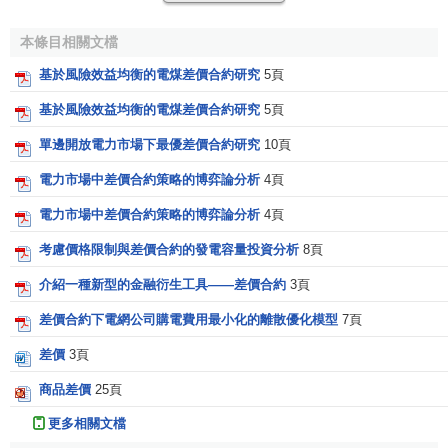
由於差價合約是不可交割合約，即合約中的商品不會進
本條目相關文檔
行實物交割，結算時只進行差價的現金結算，所以差價合約
理論上是沒有期限的，當然如果客戶保證金賬戶中的保證金
基於風險效益均衡的電煤差價合約研究
5頁
因為貸款利息的原因而損失殆盡的話，估計經紀商或者銀行
基於風險效益均衡的電煤差價合約研究
5頁
也會按照代理合同的條款隨時結算你的賬戶的。在結算時，
單邊開放電力市場下最優差價合約研究
10頁
結算價往往會按照結算時的市場價進行結算，這時如果你交
易的商品的
買入價
加上貸款成本低於
賣出價
的話那麼你就會
電力市場中差價合約策略的博弈論分析
4頁
有盈 利，否則就會有虧損，由於這個盈虧是按照合約上所有
電力市場中差價合約策略的博弈論分析
4頁
的商品的數量來結算的，所以針對你用於交易的保證金而
言，你的盈虧的數額會非常的大。並且在差價合約的 交易
考慮價格限制與差價合約的發電容量投資分析
8頁
中，貸款利息也算進了
交易成本
中，所以相對你支付的保證
介紹一種新型的金融衍生工具——差價合約
3頁
金而言，
貸款利息
也是一大筆支出，例如，你的
保證金比例
差價合約下電網公司購電費用最小化的離散優化模型
7頁
是5%，而貸款利息也是5%的話，即使 如果商品的價格一直
維持不變的話，那麼你所支付的保證金也僅夠支持一年的利
差價
3頁
息，所以事實上如果市場價格保持不變的話，那麼每張差價
商品差價
25頁
合約的合理期限為（
貸款利率
為保證金本幣的隔夜拆借利
率）。
更多相關文檔