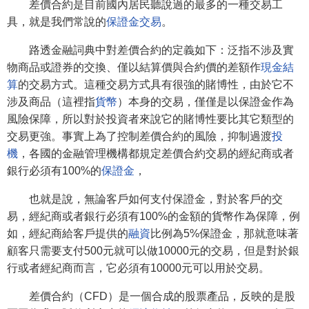
差價合約是目前國內居民聽說過的最多的一種交易工
具，就是我們常說的
保證金交易
。
路透金融詞典中對差價合約的定義如下：泛指不涉及實
物商品或證券的交換、僅以結算價與合約價的差額作
現金結
算
的交易方式。這種交易方式具有很強的賭博性，由於它不
涉及商品（這裡指
貨幣
）本身的交易，僅僅是以保證金作為
風險保障，所以對於投資者來說它的賭博性要比其它類型的
交易更強。事實上為了控制差價合約的風險，抑制過渡
投
機
，各國的金融管理機構都規定差價合約交易的經紀商或者
銀行必須有100%的
保證金
，
也就是說，無論客戶如何支付保證金，對於客戶的交
易，經紀商或者銀行必須有100%的金額的貨幣作為保障，例
如，經紀商給客戶提供的
融資
比例為5%保證金，那就意味著
顧客只需要支付500元就可以做10000元的交易，但是對於銀
行或者經紀商而言，它必須有10000元可以用於交易。
差價合約（CFD）是一個合成的股票產品，反映的是股