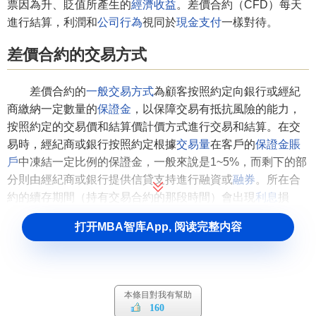
票因為升、貶值所產生的
經濟收益
。差價合約（CFD）每天
進行結算，利潤和
公司行為
視同於
現金支付
一樣對待。
差價合約的交易方式
差價合約的
一般交易方式
為顧客按照約定向銀行或經紀
商繳納一定數量的
保證金
，以保障交易有抵抗風險的能力，
按照約定的交易價和結算價計價方式進行交易和結算。在交
易時，經紀商或銀行按照約定根據
交易量
在客戶的
保證金賬
戶
中凍結一定比例的保證金，一般來說是1~5%，而剩下的部
分則由經紀商或銀行提供信貸支持進行融資或
融券
。所在合
約的續存期間（持有交易合約的那段時間）會出現
利息
損
益，如果出現
利息
損益則首先考慮從已經凍結的保證金中扣
打开MBA智库App, 阅读完整内容
除（或添加到未凍結的保證金中），當已經凍結的保證金不
夠支付利息的時候則從未凍結的保證金中扣除，（有的經紀
商的代理合同中還會約定一旦由於
利息
損益造成已凍結保證
金全部 損失，那麼經紀商會重新凍結一定比例的保證金，當
本條目對我有幫助
然會比原來的少一些）。
160