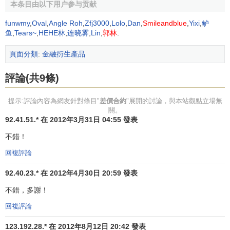
本条目由以下用户参与贡献
差價合約的計算
funwmy
,
Oval
,
Angle Roh
,
Zfj3000
,
Lolo
,
Dan
,
Smileandblue
,
Yixi
,
鲈
鱼
,
Tears~
,
HEHE林
,
连晓雾
,
Lin
,
郭林
.
可持有合約天數＝（保證金比例/貸款利率或存貸款
利
差
）*365天
頁面分類
:
金融衍生產品
當然，這裡的這個合理期限是指單張合約的保證金而
評論(共9條)
言，並不是指保證金賬戶中的所有保證金。
提示:評論內容為網友針對條目"
差價合約
"展開的討論，與本站觀點立場無
貨幣差價合約和普通商品的差價合約的區別
關。
92.41.51.* 在 2012年3月31日 04:55 發表
貨幣差價合約和普通商品的差價合約有些許差異：
不錯！
回複評論
首先，貨幣的差價合約使用的是即期市場價格作為合約
價，結算沖銷時按照沖銷當時的即期市場價格作為結算價，
92.40.23.* 在 2012年4月30日 20:59 發表
以保證金本幣作為結算
貨幣
，就是說年的保證金 賬戶中原來
不錯，多謝！
是什麼
貨幣
，在最終結算時還會兌換成什麼
貨幣
，但是由於
回複評論
貨幣交易本身的特點，所以結算時不會保證金貨幣作為
結算
貨幣
，習慣上都以美元作為結算貨 幣，最終清算交易時，再
123.192.28.* 在 2012年8月12日 20:42 發表