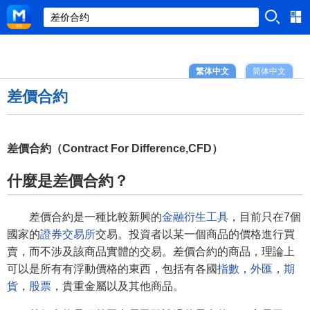
繁体中文
简体中文
差價合約
差價合約（Contract For Difference,CFD）
什麼是差價合約？
差價合約是一種比較新興的
金融衍生工具
，目前只在7個
國家的
證券交易所
交易。投資者以某一個商品的價格進行買
賣，而不涉及該商品實體的交易。差價合約的商品，理論上
可以是所有有浮動價格的東西，包括有各國
指數
，
外匯
，
期
貨
，
股票
，貴重金屬以及其他商品。