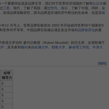
的一个重要特征就是品牌主导，我们对于世界经济强国的了解和
认识
大都
过
三星
、现代，了解了韩国；通过
华为
、
海尔
，了解了中国。同样，这
，加强品牌策略研究，因为品牌是区域经济中鲜活的生命体，也是其
核
2 月号上。世界品牌实验室自 2003 年开始就对世界50个国家的3
和竞争对手等等。中国品牌目前难以满足发达市场对
品牌差异化
的要
奖得主罗伯特·蒙代尔教授（Robert Mundell）担任主席，全资附属于
保护
，其专家和
顾问
来自
哈佛大学
、
耶鲁大学
、
麻省理工学院
、
牛津大
[
编辑
]
全球
领导力
5
5
5
5
5