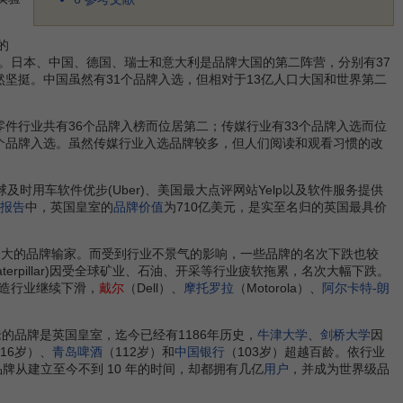
的
三。日本、中国、德国、瑞士和意大利是品牌大国的第二阵营，分别有37
然坚挺。中国虽然有31个品牌入选，但相对于13亿人口大国和世界第二
零件行业共有36个品牌入榜而位居第二；传媒行业有33个品牌入选而位
2个品牌入选。虽然传媒行业入选品牌较多，但人们阅读和观看习惯的改
及时用车软件优步(Uber)、美国最大点评网站Yelp以及软件服务提供
报告
中，英国皇室的
品牌价值
为710亿美元，是实至名归的英国最具价
最大的品牌输家。而受到行业不景气的影响，一些品牌的名次下跌也较
aterpillar)因受全球矿业、石油、开采等行业疲软拖累，名次大幅下跌。
造行业继续下滑，
戴尔
（Dell）、
摩托罗拉
（Motorola）、
阿尔卡特-朗
古老的品牌是英国皇室，迄今已经有1186年历史，
牛津大学
、
剑桥大学
因
416岁）、
青岛啤酒
（112岁）和
中国银行
（103岁）超越百龄。依行业
NE)等品牌从建立至今不到 10 年的时间，却都拥有几亿
用户
，并成为世界级品