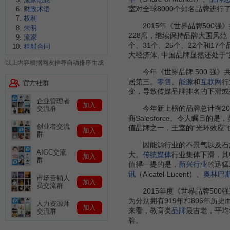
室对全球8000个知名品牌进行
财政术语
权利
2015年《世界品牌500强
朱明
228席，继续保持品牌大国风
流家
个、31个、25个、22个和1
租船合同
大经济体, 中国品牌显然还处于“
以上内容根据网友推荐自动排序生成
今年《世界品牌 500 强》
居第三。
零售
、
能源
和
互联网
行
官方社群
变，导致传媒品牌排名的下滑或
企业管理者
加入
今年新上榜的品牌总计有20
交流群
商Salesforce。令人瞩目的是，
创业者交流
值品牌之一，王室的“光环效应
加入
群
因能源行业的不景气以及石
AIGC交流
大。
传统媒体
行业集体下滑，其中
加入
群
值得一提的是，
新兴行业
的迅猛
讯
（Alcatel-Lucent）、
奥林巴
市场营销人
加入
员交流群
2015年度《世界品牌500强》
为分别拥有919年和806年历
人力资源师
加入
来看，教育类
品牌
最古老，平均
交流群
牌。