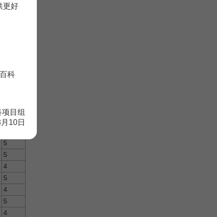
5
供更好
5
5
5
5
5
5
百科
5
5
5
科项目组
5
8月10日
4
5
5
4
5
4
5
4