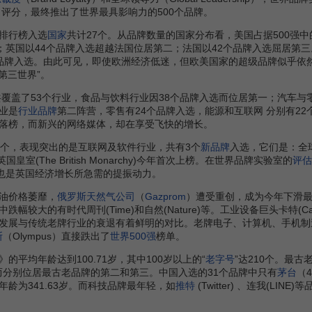
了评分，最终推出了世界最具影响力的500个品牌。
》排行榜入选
国家
共计27个。从品牌数量的国家分布看，美国占据500强中
范；英国以44个品牌入选超越法国位居第二；法国以42个品牌入选屈居第
7个品牌入选。由此可见，即使欧洲经济低迷，但欧美国家的超级品牌似乎依
第三世界”。
共覆盖了53个行业，食品与饮料行业因38个品牌入选而位居第一；汽车与
业是
行业品牌
第二阵营，零售有24个品牌入选，能源和互联网 分别有2
落榜，而新兴的网络媒体，却在享受飞快的增长。
个，表现突出的是互联网及软件行业，共有3个
新品牌
入选，它们是：全球
英国皇室(The British Monarchy)今年首次上榜。在世界品牌实验室的
评估
”也是英国经济增长所急需的提振动力。
油价格萎靡，
俄罗斯天然气公司
（
Gazprom
）遭受重创，成为今年下滑
跌幅较大的有时代周刊(Time)和自然(Nature)等。工业设备巨头卡特(C
发展与传统老牌行业的衰退有着鲜明的对比。老牌电子、计算机、手机制
斯
（Olympus）直接跌出了
世界500强
榜单。
的平均年龄达到100.71岁，其中100岁以上的“
老字号
”达210个。最
史而分别位居最古老品牌的第二和第三。中国入选的31个品牌中只有
茅台
（
年龄为341.63岁。而科技品牌最年轻，如
推特
(Twitter) 、连我(LI