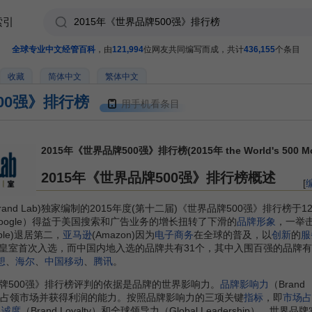
索引
全球专业中文经管百科
，由
121,994
位网友共同编写而成，共计
436,155
个条目
收藏
简体中文
繁体中文
500强》排行榜
用手机看条目
2015年《世界品牌500强》排行榜(2015年 the World's 500 Most 
2015年《世界品牌500强》排行榜概述
[
and Lab)独家编制的2015年度(第十二届)《世界品牌500强》排行榜于1
oogle）得益于美国搜索和广告业务的增长扭转了下滑的
品牌形象
，一举
ple)退居第二，
亚马逊
(Amazon)因为
电子商务
在全球的普及，以
创新
的
服
皇室首次入选，而中国内地入选的品牌共有31个，其中入围百强的品牌有
想
、
海尔
、
中国移动
、
腾讯
。
500强》排行榜评判的依据是品牌的世界影响力。
品牌影响力
（Brand
占领市场并获得利润的能力。按照品牌影响力的三项关键
指标
，即
市场占
忠诚度
（Brand Loyalty）和全球领导力（Global Leadership），世界品