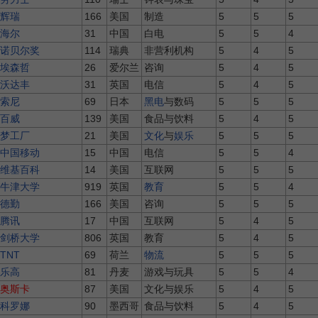
辉瑞
166
美国
制造
5
5
5
海尔
31
中国
白电
5
5
4
诺贝尔奖
114
瑞典
非营利机构
5
4
5
埃森哲
26
爱尔兰
咨询
5
4
5
沃达丰
31
英国
电信
5
4
5
索尼
69
日本
黑电
与数码
5
5
5
百威
139
美国
食品与饮料
5
4
5
梦工厂
21
美国
文化
与
娱乐
5
5
5
中国移动
15
中国
电信
5
5
4
维基百科
14
美国
互联网
5
5
5
牛津大学
919
英国
教育
5
5
4
德勤
166
美国
咨询
5
5
5
腾讯
17
中国
互联网
5
4
5
剑桥大学
806
英国
教育
5
4
5
TNT
69
荷兰
物流
5
5
5
乐高
81
丹麦
游戏与玩具
5
5
4
奥斯卡
87
美国
文化与娱乐
5
4
5
科罗娜
90
墨西哥
食品与饮料
5
4
5