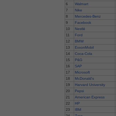
6
Walmart
7
Nike
8
Mercedes-Benz
9
Facebook
10
Nestlé
11
Ford
12
BMW
13
ExxonMobil
14
Coca-Cola
15
P&G
16
SAP
17
Microsoft
18
McDonald's
19
Harvard University
20
Pepsi
21
American Express
22
HP
23
IBM
24
Zara