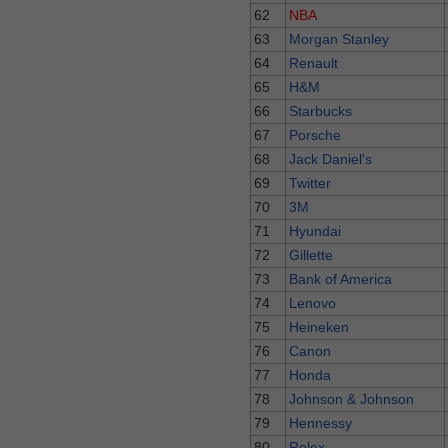
62
NBA
63
Morgan Stanley
64
Renault
65
H&M
66
Starbucks
67
Porsche
68
Jack Daniel's
69
Twitter
70
3M
71
Hyundai
72
Gillette
73
Bank of America
74
Lenovo
75
Heineken
76
Canon
77
Honda
78
Johnson & Johnson
79
Hennessy
80
Rolex