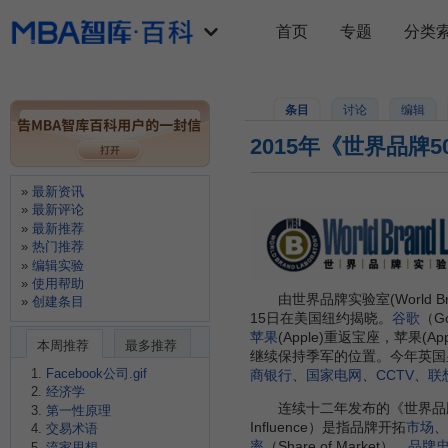
首页
专题
分类
条目
讨论
编辑
2015年《世界品牌
最新资讯
最新评论
最新推荐
热门推荐
编辑实验
使用帮助
由世界品牌实验室(World Br
创建条目
15日在美国纽约揭晓。
谷歌
（G
苹果
(Apple)重返宝座，苹果(Ap
本周推荐
最多推荐
继续保持季军的位置。今年英国
Facebook公司.gif
商银行
、
国家电网
、
CCTV
、
联
经济学
连续十二年发布的《世界品牌
第一性原理
Influence）是指品牌开拓
市场
、
交易术语
率
（Share of Market）、
品牌
流家思想