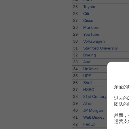
25
Toyota
26
Citi
27
Cisco
28
Marlboro
29
YouTube
30
Volkswagen
31
Stanford University
32
Boeing
33
Audi
34
Unilever
35
UPS
36
Shell
亲爱的
37
HSBC
38
21st Century Fox
过去的
39
AT&T
团队的
40
JP Morgan
然而，
41
Walt Disney
运营支
42
FedEx