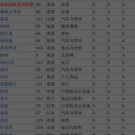
美国国家篮球联盟
69
美国
体育
5
5
4
摩根士丹利
80
美国
证券
5
4
5
雷诺
117
法国
汽车与零件
5
5
5
H&M
68
瑞典
服装服饰
5
4
5
星巴克
44
美国
餐饮
5
5
5
保时捷
84
德国
汽车与零件
5
5
4
杰克丹尼
149
美国
食品与饮料
5
5
5
推特
9
美国
互联网
5
5
4
3M公司
113
美国
化工
5
5
5
现代
48
韩国
汽车与零件
5
4
5
吉列
114
美国
个人用品
5
5
5
美国银行
111
美国
银行
5
4
4
联想
31
中国
计算机办公设备
5
4
5
喜力
151
荷兰
食品与饮料
5
5
4
佳能
78
日本
计算机办公设备
5
5
5
本田
67
日本
汽车与零件
5
5
4
强生
129
美国
制药
5
5
5
轩尼诗
259
法国
食品与饮料
5
4
5
劳力士
110
瑞士
钟表与珠宝
5
4
5