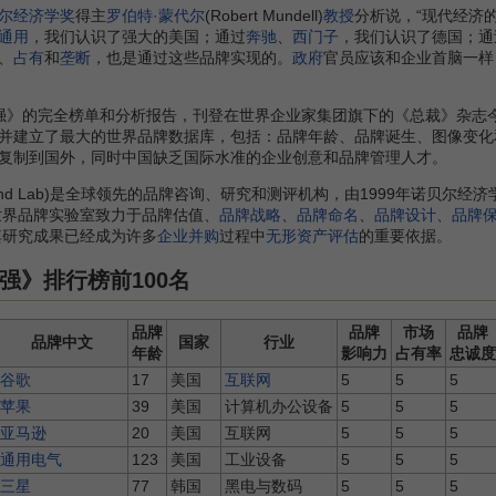
尔经济学奖
得主
罗伯特·蒙代尔
(Robert Mundell)
教授
分析说，“现代经济
通用
，我们认识了强大的美国；通过
奔驰
、
西门子
，我们认识了德国；通
、
占有
和
垄断
，也是通过这些品牌实现的。
政府
官员应该和企业首脑一样
 强》的完全榜单和分析报告，刊登在世界企业家集团旗下的《总裁》杂志今年1
并建立了最大的世界品牌数据库，包括：品牌年龄、品牌诞生、图像变化
复制到国外，同时中国缺乏国际水准的企业创意和品牌管理人才。
nd Lab)是全球领先的品牌咨询、研究和测评机构，由1999年诺贝尔经济学
)。世界品牌实验室致力于品牌估值、
品牌战略
、
品牌命名
、
品牌设计
、
品牌
其研究成果已经成为许多
企业并购
过程中
无形资产评估
的重要依据。
0强》排行榜前100名
品牌
品牌
市场
品牌
品牌中文
国家
行业
年龄
影响力
占有率
忠诚度
谷歌
17
美国
互联网
5
5
5
苹果
39
美国
计算机办公设备
5
5
5
亚马逊
20
美国
互联网
5
5
5
通用电气
123
美国
工业设备
5
5
5
三星
77
韩国
黑电与数码
5
5
5