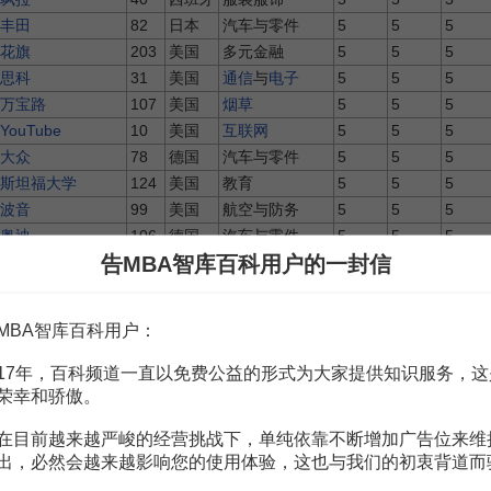
丰田
82
日本
汽车与零件
5
5
5
花旗
203
美国
多元金融
5
5
5
思科
31
美国
通信
与
电子
5
5
5
万宝路
107
美国
烟草
5
5
5
YouTube
10
美国
互联网
5
5
5
大众
78
德国
汽车与零件
5
5
5
斯坦福大学
124
美国
教育
5
5
5
波音
99
美国
航空与防务
5
5
5
奥迪
106
德国
汽车与零件
5
5
5
告MBA智库百科用户的一封信
联合利华
86
英国
日化
5
5
5
联合包裹
108
美国
物流
5
5
5
壳牌
125
荷兰
能源
5
5
5
MBA智库百科用户：
汇丰
150
英国
银行
5
5
5
二十一世纪福克斯
80
美国
传媒
5
5
5
17年，百科频道一直以免费公益的形式为大家提供知识服务，这
美国电话电报公司
138
美国
电信
5
5
5
荣幸和骄傲。
摩根大通
216
美国
多元金融
5
5
5
在目前越来越严峻的经营挑战下，单纯依靠不断增加广告位来维
迪士尼
92
美国
传媒
5
5
5
出，必然会越来越影响您的使用体验，这也与我们的初衷背道而
联邦快递
44
美国
物流
5
5
5