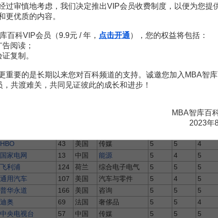
敦豪
46
德国
物流
5
5
5
经过审慎地考虑，我们决定推出VIP会员收费制度，以便为您提
宜家
72
瑞典
零售
5
5
5
和更优质的内容。
英特尔
47
美国
通信与电子
5
5
5
库百科VIP会员（9.9元 / 年，
点击开通
），您的权益将包括：
甲骨文
38
美国
软件
5
5
5
广告阅读；
嘉士伯
168
丹麦
食品与饮料
5
5
5
验证复制。
麻省理工学院
154
美国
教育
5
5
5
汤森路透
165
英国
传媒
5
5
5
更重要的是长期以来您对百科频道的支持。诚邀您加入MBA智库
会员，共渡难关，共同见证彼此的成长和进步！
路易威登
161
法国
奢侈品
5
5
5
阿迪达斯
66
德国
服装服饰
5
5
5
eBay
20
美国
互联网
5
5
5
MBA智库百
香奈儿
102
法国
奢侈品
5
5
5
2023年
中国工商银行
31
中国
银行
5
5
5
HBO
43
美国
传媒
5
5
4
国家电网
13
中国
能源
5
4
5
飞利浦
124
荷兰
综合电子电气
5
5
5
通用汽车
107
美国
汽车与零件
5
4
5
普华永道
166
美国
咨询
5
5
5
迪奥
69
法国
奢侈品
5
5
4
中央电视台
57
中国
传媒
5
5
5