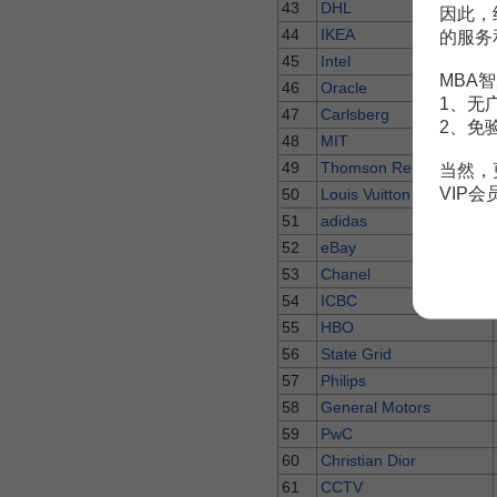
43
DHL
因此，
44
IKEA
的服务
45
Intel
MBA智
46
Oracle
1、无
47
Carlsberg
2、免
48
MIT
49
Thomson Reuters
当然，
VIP
50
Louis Vuitton
51
adidas
52
eBay
53
Chanel
54
ICBC
55
HBO
56
State Grid
57
Philips
58
General Motors
59
PwC
60
Christian Dior
61
CCTV