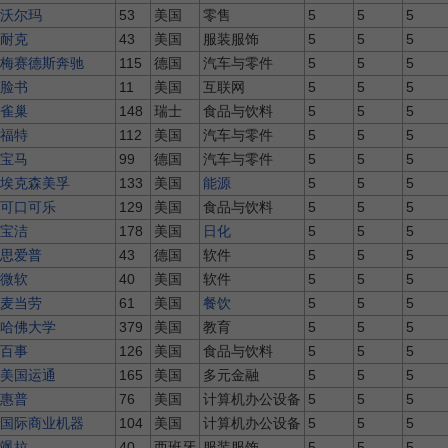
沃尔玛
53
美国
零售
5
5
5
耐克
43
美国
服装服饰
5
5
5
梅赛德斯奔驰
115
德国
汽车与零件
5
5
5
脸书
11
美国
互联网
5
5
5
雀巢
148
瑞士
食品与饮料
5
5
5
福特
112
美国
汽车与零件
5
5
5
宝马
99
德国
汽车与零件
5
5
5
埃克森美孚
133
美国
能源
5
5
5
可口可乐
129
美国
食品与饮料
5
5
5
宝洁
178
美国
日化
5
5
5
思爱普
43
德国
软件
5
5
5
微软
40
美国
软件
5
5
5
麦当劳
61
美国
餐饮
5
5
5
哈佛大学
379
美国
教育
5
5
5
百事
126
美国
食品与饮料
5
5
5
美国运通
165
美国
多元金融
5
5
5
惠普
76
美国
计算机办公设备
5
5
5
国际商业机器
104
美国
计算机办公设备
5
5
5
飒拉
40
西班牙
服装服饰
5
5
5