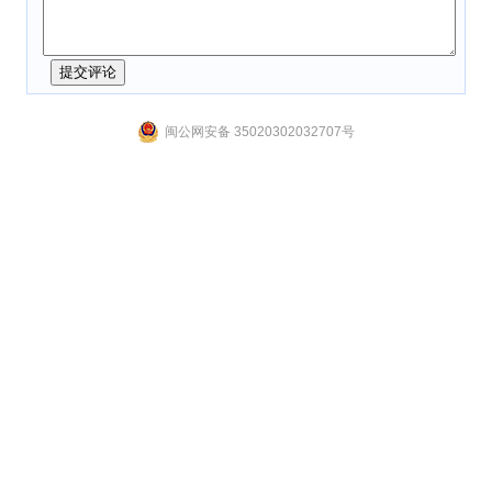
权共同拥有难以排除利益的
“搭便车”现象
和共同体内成本和
收
益
的不对称性。在产权的共同体内，所有者众多、利益多
元，要达成一个最优行动的
谈判成本
很高，公有产权导致了
根大的外部性，因而是无效率的产权形式。
闽公网安备 35020302032707号
现代产权理论的局限性
现代产权理论认为公有产权形式下，控制权和
收益权
处
于分离状态，公有产权下的个体都想分得公有产权的收益而
不愿意多付出努力，因此在
激励
方面存在很大的外部性。而
在私有产权下，收益和成本都是由所有者承担的，这种收益
和成本的对称性消除了公有产权之下的
外部性
，保证了
激励
机制
的有效性。
按照标准产权理论的逻辑，只有私有产权才是边界清
晰、最有效率的产权形式。因为私有产权形式下收益权和控
制权的有机结合能够产生有效的激励机制。