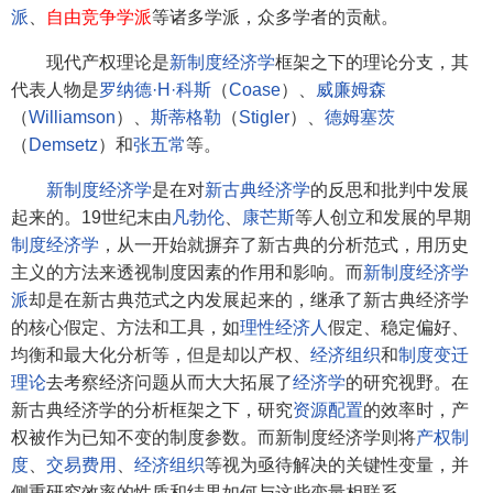
派
、
自由竞争学派
等诸多学派，众多学者的贡献。
现代产权理论是
新制度经济学
框架之下的理论分支，其
代表人物是
罗纳德·H·科斯
（
Coase
）、
威廉姆森
（
Williamson
）、
斯蒂格勒
（
Stigler
）、
德姆塞茨
（
Demsetz
）和
张五常
等。
新制度经济学
是在对
新古典经济学
的反思和批判中发展
起来的。19世纪末由
凡勃伦
、
康芒斯
等人创立和发展的早期
制度经济学
，从一开始就摒弃了新古典的分析范式，用历史
主义的方法来透视制度因素的作用和影响。而
新制度经济学
派
却是在新古典范式之内发展起来的，继承了新古典经济学
的核心假定、方法和工具，如
理性经济人
假定、稳定偏好、
均衡和最大化分析等，但是却以产权、
经济组织
和
制度变迁
理论
去考察经济问题从而大大拓展了
经济学
的研究视野。在
新古典经济学的分析框架之下，研究
资源配置
的效率时，产
权被作为已知不变的制度参数。而新制度经济学则将
产权制
度
、
交易费用
、
经济组织
等视为亟待解决的关键性变量，并
侧重研究效率的性质和结果如何与这些变量相联系。