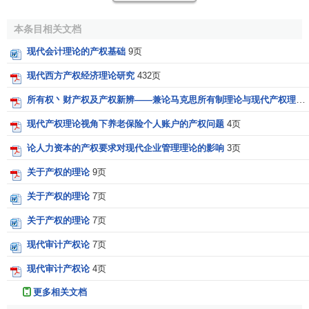
第二阶段是在20世纪50年代末至60年代，科斯系统地论
述了产权的经济作用，分析了
产权
的功能，特别考察了产权
本条目相关文档
结构对于降低
社会成本
，克服诸如
外在性
等
市场失灵
的关键
现代会计理论的产权基础
9页
性作用，从而使产权制度作为保障资源配置有效性的必要条
件。
现代西方产权经济理论研究
432页
所有权丶财产权及产权新辨——兼论马克思所有制理论与现代产权理论的异同
这一阶段的代表作是科斯于1960年发表于《法与经济学
杂志》上的《社会成本问题》，这一阶段最突出的成就是“
科
现代产权理论视角下养老保险个人账户的产权问题
4页
斯定理
”的思想。
论人力资本的产权要求对现代企业管理理论的影响
3页
现代产权理论的基本观点
关于产权的理论
9页
关于产权的理论
7页
现实经济中，
市场经济
往往存在“外部性问题”，市场机制
关于产权的理论
7页
本身存在着缺陷。现代产权理论认为外部性的产生是由于
私
人成本
与社会成本的不相等，即社会成本大于私人成本，从
现代审计产权论
7页
而导致了
社会福利
的损失或低效。因此在
市场
的运行过程
现代审计产权论
4页
中，
产权界定
和合理配置占有重要地位。
更多相关文档
按照
《新帕尔格雷夫经济学大辞典》
的定义 ，“产权是一