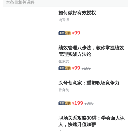
本条目相关课程
种通过社会强制实现的对某种
经济物品
的多种用途进行选择
的权利。”
阿尔奇安
（
Alchian
,1969） 把产权定义为人们在资
如何做好有效授权
源稀缺的条件下使用
资源
的权利，或者说是人们使用资源的
鸿智博
适当规则。
德姆塞茨
（Demsetz,1989） 认为“产权是一种社
99
会工具。它之所以有意义，就在于它使人们在与别人的
交换
¥
中形成了合理的预期。产权的一个主要功能是为实现外部效
绩效管理八步法，教你掌握绩效
应更大程度的内部化提供动力。”可见产权是用来界定人们在
管理实战方法论
经济活动中如何受益、如何受损以及他们之间如何进行补偿
张承志
的相关规则，是
收益权
和
控制权
相结合的有机体。为了说明
99
159
¥
¥
产权的重要性，现代产权理论引入了“
交易费用
（
Transaction
Cost
）”这一概念。
头号创意家：重塑职场竞争力
科斯最早提出了交易费用的概念，但是却没有指出交易
薛良凯
费用的原因和性质。威廉姆森进一步发展了
科斯的交易费用
199
398
理论
。
威廉姆森
指出“交易费用的发生、影响和扩展已在
新制
¥
¥
度经济学
中先声夺人。组织经济活动而不计交易费用显然是
职场关系攻略30讲：学会面人识
不合理的，因为一种
组织形式
较之另一种组织形式的任何优
人，快速升值加薪
势都会因不计成本的缔约活动而消失殆尽。交易费用已成为