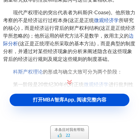
现代产权理论的突出代表者为科斯(R·Coase)。他所致力
考察的不是经济运行过程本身(这正是正统
微观经济学
所研究
的核心)，而是经济运行背后的财产权利结构(这正是正统经济
学所忽略的)；他所运用的研究方法不是数学，效用主义的
边
际分析
(这正是正统理论所采取的基本方法)，而是典型的制度
分析，并通过对某些经济现象的分析来阐述隐含在这些现象
背后的经济运行规则及规定这些规则的制度基础。
科斯产权理论
的形成与确立大致可分为两个阶段：
第一阶段是20世纪30年代对正统
微观经济学
进行批判性
思考，指出
市场机制
在运行中存在磨擦，导致这种磨擦的主
打开MBA智库App, 阅读完整内容
要因素是产权构造上的缺陷，克服磨擦的根本在于界定
企业
产权
。
代表作：1937年发表于
伦敦经济学院
学报
《经济学家》
上的著名论文
《企业的性质》
。
本条目对我有帮助
22