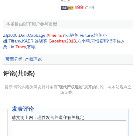
Harry
经济学研究中心议题的现实性......与日俱增”。交易费用是比
99
199
¥
¥
较
经济制度
谁优谁劣的决定性因素。任何一种体制、组织制
度在其运行过程中都要产生
交易费用
，交易费用的高低是衡
本条目由以下用户参与贡献
量各种体制优劣的尺度。著名的科斯定理认为只要交易费用
为零，同时允许自由交易，产权的初始安排对效率没有影
Zfj3000
,
Dan
,
Cabbage
,
Ximeim
,
Yixi
,
鲈鱼
,
Vulture
,
泡芙小
响。因为交易费用的存在是现实经济生活的常态，因此科斯
姐
,
Tiffany
,
KAER
,
连晓雾
,
Gaoshan2013
,
方小莉
,
可恨密码记不住
,
y
桑
,
Lin
,
Tracy
,
寒曦
.
定理的实质是要说明交易费用的存在使产权的界定十分重
要。现代产权理论的核心就是要研究如何通过界定、变更和
页面分类
:
产权理论
安排
所有权
来降低或者消除
市场运行
中的交易费用，以改善
资源配置
的效率。赫希赖（1984） 指出：“
科斯定理
强烈地
评论(共0条)
建议：不论以何种方式分配产权，产权明确化可以是一个重
要的手段来促进效率的提高。”
提示:评论内容为网友针对条目"
现代产权理论
"展开的讨论，与本站观点立
场无关。
现代产权理论认为能够有效实现外部性内在化的产权制
度安排是有效率的产权形式。
私有产权
就是将资源的支配、
发表评论
使用与转让以及收入的享用权界定给一个特定的人，他可以
请文明上网，理性发言并遵守有关规定。
不受任何约束、采取任何一种他认为合适的方式来支配、使
用或者转让这些资源。而
公有产权
则意味着任何成员都有权
分享这些权利，这样就消除了产权的排他性和可让渡性。产