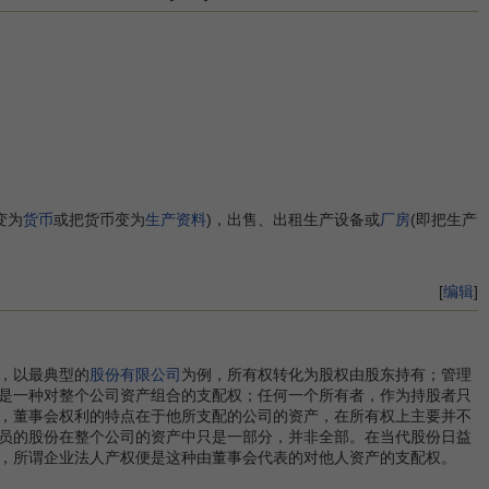
变为
货币
或把货币变为
生产资料
)，出售、出租生产设备或
厂房
(即把生产
[
编辑
]
，以最典型的
股份有限公司
为例，所有权转化为股权由股东持有；管理
是一种对整个公司资产组合的支配权；任何一个所有者，作为持股者只
，董事会权利的特点在于他所支配的公司的资产，在所有权上主要并不
员的股份在整个公司的资产中只是一部分，并非全部。在当代股份日益
，所谓企业法人产权便是这种由董事会代表的对他人资产的支配权。