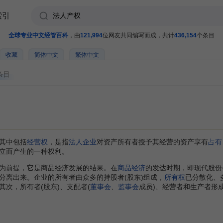
索引
全球专业中文经管百科
，由
121,994
位网友共同编写而成，共计
436,154
个条目
收藏
简体中文
繁体中文
条目
其中包括
经营权
，是指
法人企业
对资产所有者授予其经营的资产享有
占有
立而产生的一种权利。
为前提，它是商品经济发展的结果。在
商品经济
的发达时期，即现代股份
分离出来。企业的所有者由众多的持股者(股东)组成，
所有权
已分散化、
次，所有者(股东)、支配者(
董事会
、
监事会
成员)、经营者和生产者形