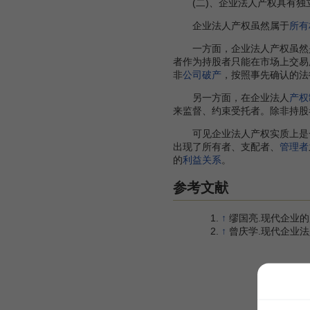
(二)、企业法人产权具有独
企业法人产权虽然属于
所有
一方面，企业法人产权虽然是
者作为持股者只能在市场上交易
非
公司破产
，按照事先确认的法
另一方面，在企业法人
产权
来监督、约束受托者。除非持股
可见企业法人产权实质上是一
出现了所有者、支配者、
管理者
的
利益关系
。
参考文献
↑
缪国亮.现代企业
↑
曾庆学.现代企业