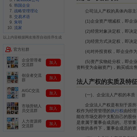
韩国企业
战略管理理论
公司法人产权的具体内容主
交易术语
(1)企业资产增减权，即企业
朱明
流家
(2)经营对象决定权，即决定
以上内容根据网友推荐自动排序生成
(3)经营方式决定权，即决定
官方社群
(4)对外投资权，即企业作
企业管理者
(5)资产实物处分权，即企业
加入
交流群
资料变为金融资产)，购买或出
创业者交流
加入
群
法人产权的实质及特
AIGC交流
加入
(一)、企业法人产权的本质
群
企业法人产权是有别于原所有
市场营销人
加入
员交流群
权作为经营管理的
执行权
由经理
能在市场交易中支配自己的股份
人力资源师
是隶属于董事会成员的。尽管董
加入
交流群
分散的条件下，董事会成员的资