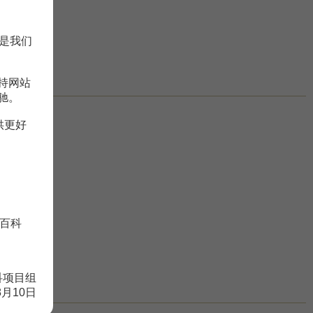
是我们
持网站
驰。
供更好
百科
科项目组
8月10日