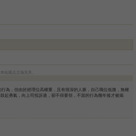
与本站观点立场无关。
的行為，但由於經理位高權重，且有很深的人脈，自己職位低微，無權
文翰曾鼓起勇氣，向上司投訴過，卻不得要領，不當的行為幾年後才被揭