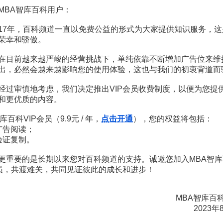
MBA智库百科用户：
赏
MBA智库APP
17年，百科频道一直以免费公益的形式为大家提供知识服务，这
荣幸和骄傲。
。
需要补充新内容或修改错误内容，请
编辑条目
或
投诉举报
在目前越来越严峻的经营挑战下，单纯依靠不断增加广告位来维
出，必然会越来越影响您的使用体验，这也与我们的初衷背道而
权制度
2页
经过审慎地考虑，我们决定推出VIP会员收费制度，以便为您提
两种财产权利的享有
5页
和更优质的内容。
权概念的思考
15页
权维护
3页
库百科VIP会员（9.9元 / 年，
点击开通
），您的权益将包括：
行产权改革
2页
广告阅读；
业产权契约的本质
5页
权小产权
4页
验证复制。
权明晰——企业产权制度研究
6页
更重要的是长期以来您对百科频道的支持。诚邀您加入MBA智库
权明晰——企业产权制度研究
7页
会员，共渡难关，共同见证彼此的成长和进步！
MBA智库百
2023年