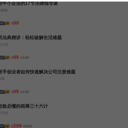
给中小企业的17节法律指导课
陈晓静
99
¥
民法典精讲：轻松破解生活难题
郭小明
99
199
¥
¥
新手创业者如何快速解决公司注册难题
孙萌
99
199
¥
¥
老板必懂的税筹三十六计
宋守成
299
980
¥
¥