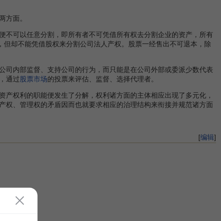
两方面。
便不可以任意分割，即所有者不可凭借所有权去分割企业的资产，所有
，但却不能凭借股权来分割公司法人产权。股票一经售出不可退本，除
公司内部监督、支持公司的行为，而只能是在公司外部或委派少数代表
，通过
股票市场
的投票来评估、监督、选择代理者。
资产权利的职能便发生了分解，权利诸方面的主体相应出现了多元化，
产权、管理权的矛盾因而也就要求相应的治理结构来衔接并规范诸方面
[
编辑
]