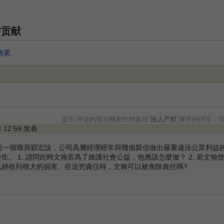
与贡献
晓雾
.
提示:评论内容为网友针对条目"
法人产权
"展开的讨论，
日 12:59 发表
到另一個職員穎宏說，公司高層經理經常與幾個親信做出嚴重違法公眾利益
生。 1. 請問此時文翰若爲了維護社會公益，他應該怎麼做？ 2. 若
已經收到很大的損害。在追究責任時，文翰可以被免除責任嗎?