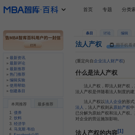
首页
专题
分类
条目
讨论
编辑
法人产权
用手机看
最新资讯
(重定向自
企业法人财产权
)
最新评论
最新推荐
什么是法人产权
热门推荐
编辑实验
使用帮助
法人产权，即法人财产权，
创建条目
法人产权是伴随着法人制度的建
法人产权以
法人企业
的形式
本周推荐
最多推荐
法人
，法人产权则从
原始产权
中
债券
已分解为原始产权和法人产权。其
饮料
对企业的营运施加影响。
经济学
马克斯·韦伯
[1]
法人产权的内容
Facebook公司