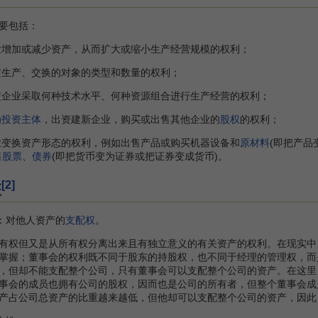
要包括：
增加或减少资产，从而扩大或缩小生产经营规模的权利；
生产、交换的对象的类型和数量的权利；
企业采取何种技术水平、何种资源组合进行生产经营的权利；
为
投资主体
，出资建新企业，购买或出售其他企业的
股权
的权利；
变换资产形态的权利，例如出售产品或购买机器设备和
原材料
(即把产品
售
股票
、
债券
(即把货币变为证券或把证券变成货币)。
[2]
征
：对他人资产的
支配权
。
权但又是从所有权分离出来且有独立意义的有关资产的权利。在现实中
掌握；董事会的权利既不同于股东的持股权，也不同于经理的管理权，而
，但却不能支配整个公司，只有董事会可以支配整个公司的资产。在这里
事会的成员也拥有公司的股权，因而也是公司的所有者，但整个董事会成
产占公司总资产的比重越来越低，但他却可以支配整个公司的资产，因此