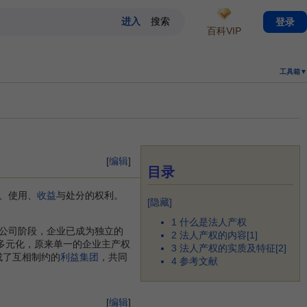
登录
百科VIP
工具箱▼
[
编辑
]
目录
、使用、
收益
与处分的权利。
[
隐藏
]
1
什么是法人产权
公司阶段，企业已成为独立的
2
法人产权的内容[1]
多元化，原来单一的企业主产权
3
法人产权的实质及特征[2]
成了互相制约的
利益集团
，共同
4
参考文献
[
编辑
]