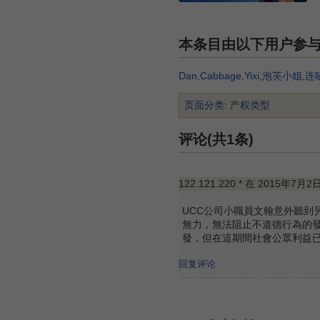
本条目由以下用户参
Dan
,
Cabbage
,
Yixi
,
泡芙小姐
,
连
页面分类
:
产权类型
评论(共1条)
122.121.220.* 在 2015年7月2
UCC公司小職員文翰意外聽
無力，無法阻止不道德行為的發
發，但在這期間社會公眾利益
回复评论