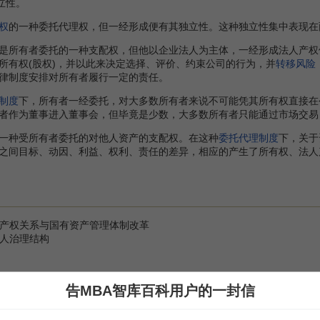
立性。
权
的一种委托代理权，但一经形成便有其独立性。这种独立性集中表现在
所有者委托的一种支配权，但他以企业法人为主体，一经形成法人产权
所有权(股权)，并以此来决定选择、评价、约束公司的行为，并
转移风险
律制度安排对所有者履行一定的责任。
制度
下，所有者一经委托，对大多数所有者来说不可能凭其所有权直接在
者作为董事进入董事会，但毕竟是少数，大多数所有者只能通过市场交易
种受所有者委托的对他人资产的支配权。在这种
委托代理制度
下，关于
之间目标、动因、利益、权利、责任的差异，相应的产生了所有权、法人
的产权关系与国有资产管理体制改革
法人治理结构
告MBA智库百科用户的一封信