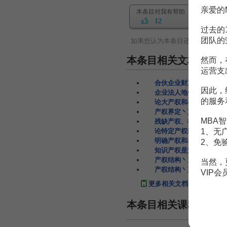
亲爱的
本条目对我有帮助
12
过去的
团队的
如果您认为本条目还有待完善，
本条目相关文档
然而，
运营支
合伙企业财产权与法人产
因此，
企业法人地位的确立与对
的服务
论大产权和小产权关于产
产权界定丶产权流动与产
MBA智
残缺产权、模糊产权和银
1、无
论特定产权剩余产权与企
明确产权和名称分清大产
2、免
知识产权是第一产权
5页
产权结构丶产权边界与产
当然，
产权结构丶产权边界与产
VIP
更多相关文档
本条目相关课程