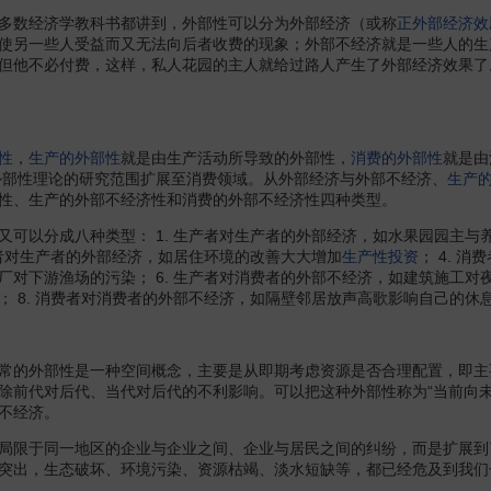
多数经济学教科书都讲到，外部性可以分为外部经济（或称
正外部经济效
使另一些人受益而又无法向后者收费的现象；外部不经济就是一些人的生
但他不必付费，这样，私人花园的主人就给过路人产生了外部经济效果了
性
，
生产的外部性
就是由生产活动所导致的外部性，
消费的外部性
就是由
于外部性理论的研究范围扩展至消费领域。从外部经济与外部不经济、
生产
性、生产的外部不经济性和消费的外部不经济性四种类型。
以分成八种类型： 1. 生产者对生产者的外部经济，如水果园园主与养蜂
费者对生产者的外部经济，如居住环境的改善大大增加
生产性投资
； 4. 
对下游渔场的污染； 6. 生产者对消费者的外部不经济，如建筑施工对夜
； 8. 消费者对消费者的外部不经济，如隔壁邻居放声高歌影响自己的休
的外部性是一种空间概念，主要是从即期考虑资源是否合理配置，即主
除前代对后代、当代对后代的不利影响。可以把这种外部性称为“当前向
不经济。
限于同一地区的企业与企业之间、企业与居民之间的纠纷，而是扩展到
突出，生态破坏、环境污染、资源枯竭、淡水短缺等，都已经危及到我们