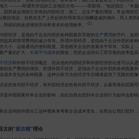
地方 ———即通常所说的工业地区分布———而获得。”他还指出：“本
，因而就会增加它所有的内部经济；第二，总生产量的增加，常会增加它
可以概括地说：自然在生产上所起的作用表现出报酬递减的倾向，而人类
[1]
，而组织的改进增加劳动和资本的使用效率。”
部经济，是指由于企业内部的各种因素所导致的
生产费用
的节约，这些
的提高和管理费用的减少等等。所谓外部经济，是指由于企业外部的各种
的大小、运输通讯的便利程度、其他相关企业的发展水平等等。实际上，
着产量的扩大，
长期平均成本
的降低；而把企业间分工而导致的效率提高
不经济
和外部不经济概念，但从他对内部经济和外部经济的论述可以从逻
致的生产费用的增加。所谓外部不经济，是指由于企业外部的各种因素所
业成本变化的各种因素，这种分析方法给经济学后继者提供了无限的想像
必然有内部不经济，有外部经济必然有外部不经济，从最简单的层面可
是外部因素对本企业的影响，由此自然会想到本企业的行为如何会影响
企业间的外部分工这种视角来考察企业成本变化，自然会让我们想到，
庇古的“
庇古税
”理论