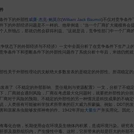
件
条件下的外部性
威廉·杰克·鲍莫尔
(
William Jack Baumol
)不仅对竞争条
件下的外部经济问题是不一样的。他举例道：“当一个厂商扩大规模将会
个人所独占，那就仍然会获得利益。”这就是说，竞争性部门中一个厂商
争状态下的外部经济与不经济》一文中全面分析了在竞争条件下生产上
竞争条件下和垄断条件下的外部性问题作了系统分析十年后，米德仍然就
性关于外部性理论的文献绝大多数发表的是稳定的外部性。所谓稳定的
发表了《不稳定的外部影响、责任规则与资源配置》一文，分析了不稳
下，厂商就会遇到风险，厂商在考虑最大化问题时，就要把外部性的分担
厂商对于风险的预期。不稳定的外部性的另一种情况是科技成果的不确定
，人类很有可能被科学技术所带来的巨大威力所蒙骗。例如，DDT的发明与
害和居家杀虫能够发挥神奇的作。1942年开始
大量生产
并实用化。因此，
毒化合物，长期使用会在环境及生物体内积累，造成环境污染。研究表明
在肝脏及脂肪组织内，产生慢性中毒。这时，它所带来的却是巨大的外部