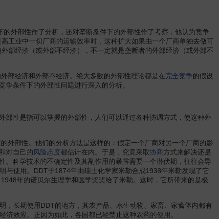
件下的外部性作了分析，还对垄断条件下的外部性作了考察，他认为竞争
提高工业中一切厂商的运输效率时，这种扩大如果由一个厂商单独去做可
的外部经济（或外部不经济），不一定就是垄断者的外部经济（或外部不
的外部经济和外部不经济。绝大多数的外部性理论都是在
完全竞争
的假设
竞争条件下的外部性问题进行深入的分析。
外部性是指可以掌握的外部性，人们可以通过各种协调方式，使这种外
定的外部性。他们的分析方法是这样的：假定一个厂商对另一个厂商的影
和对自己的
风险态度
都估计在内。于是，究竟采取
协商
方式来解决还是
性。科学技术的不确定性及其副作用的暴露需要一个潜伏期，往往会导
使用。DDT于1874年由瑞士化学家米勒合成1938年米勒发现了它
1948年的诺贝尔生理学和医学奖奖给了米勒。这时，它所带来的是极
，长期使用DDT的地方，其农产品、水生动物、家畜、家禽体内都有
不经济效应。正因为如此，各国都已经禁止这种农药的使用。