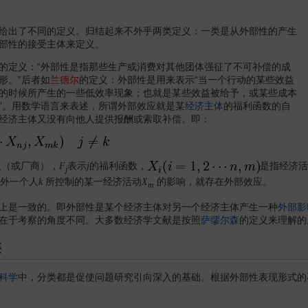
出了不同的定义。归结起来不外乎两类定义：一类是从外部性的产生
部性的接受主体来定义。
的定义：“外部性是指那些生产或消费对其他团体强征了不可补偿的成
形。”后者如
兰德尔
的定义：外部性是用来表示“当一个行动的某些效益
的时候所产生的一些低效率现象；也就是某些效益被给予，或某些成本
”。用数学语言来表述，所谓外部效应就是某
经济主体
的福利函数的自
经济主体又没有向他人提供报酬或索取补偿。即：
人（或厂商），
表示
的福利函数，
是指经济活
F
j
j
外一个人
所控制的某一经济活动
的影响，就存在外部效应。
k
X
m
是一致的。即外部性是某个经济主体对另一个经济主体产生一种
外部影
在于考察的角度不同。大多数经济学文献是按照
萨缪尔森
的定义来理解的
类
科学
中，分类都是促使问题研究引向深入的基础。根据外部性表现形式的