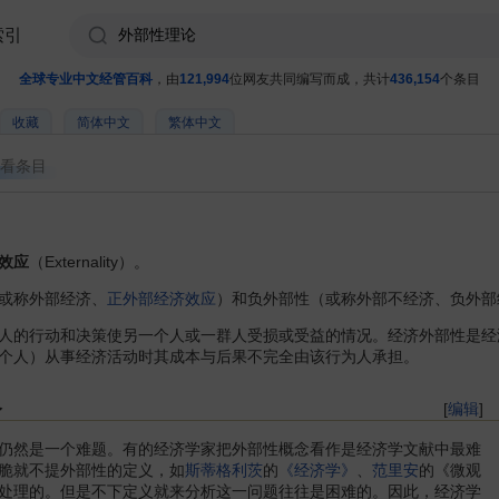
索引
全球专业中文经管百科
，由
121,994
位网友共同编写而成，共计
436,154
个条目
收藏
简体中文
繁体中文
看条目
效应
（Externality）。
或称外部经济、
正外部经济效应
）和负外部性（或称外部不经济、负外部
的行动和决策使另一个人或一群人受损或受益的情况。经济外部性是经
个人）从事经济活动时其成本与后果不完全由该行为人承担。
义
[
编辑
]
然是一个难题。有的经济学家把外部性概念看作是经济学文献中最难
脆就不提外部性的定义，如
斯蒂格利茨
的
《经济学》
、
范里安
的《微观
处理的。但是不下定义就来分析这一问题往往是困难的。因此，经济学