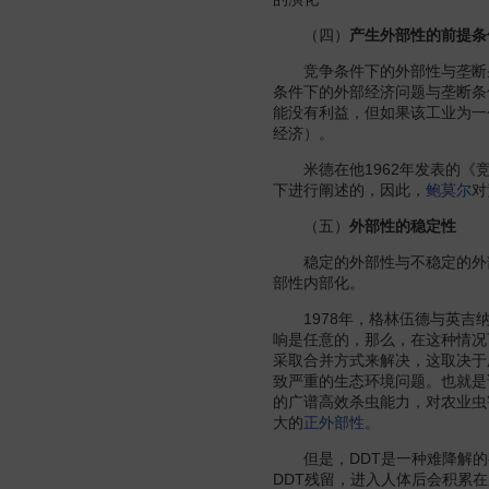
（四）
产生外部性的前提条
竞争条件下的外部性与垄断
条件下的外部经济问题与垄断条
能没有利益，但如果该工业为一
经济）。
米德在他1962年发表的《竞
下进行阐述的，因此，
鲍莫尔
对
（五）
外部性的稳定性
稳定的外部性与不稳定的外部
部性内部化。
1978年，格林伍德与英吉纳
响是任意的，那么，在这种情况
采取合并方式来解决，这取决于
致严重的生态环境问题。也就是说
的广谱高效杀虫能力，对农业虫
大的
正外部性
。
但是，DDT是一种难降解的有
DDT残留，进入人体后会积累