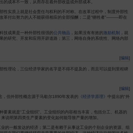
出的成本不一致，从而存在着外部收益或外部成本。
部性实质上就是社会责任与权利的不对称。在改革过程中，制度外部性
为改革付出努力的人不能获得相应的全部报酬；二是“牺牲者”———即在
科技成果是一种外部性很强的
公共物品
，如果没有有效的
激励机制
，就
果的研究、开发和应用开辟道路；第三，网络自身的系统性、网络内部
[
编辑
]
部性理论，三位经济学家的名字是不得不提及的，而且可以提到里程碑
[
编辑
]
，但外部性概念源于马歇尔1890年发表的
《经济学原理》
中提出的“外
要素就是“工业组织”。工业组织的内容相当丰富，包括分工、机器的
念，来说明第四类生产要素的变化如何能导致产量的增加。
业的一般发达的经济；第二是有赖于从事这工业的个别企业的资源、组
但现在我们要继续研究非常重要的外部经济，这种经济往往能因许多性