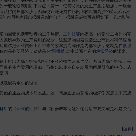
篇的一般论断表明以下两点：第一，任何货物的总生产量之增加，一般会
所获得的外部经济，因而使它能花费在比例上较以前为少的劳动和代价
所起的作用则表现出报酬递增的倾向。报酬递减律可说明如下：劳动和资
影响因素包括劳动者的工作热情、
工作技能
的提高、内部分工协作的完
因素所导致的生产费用的减少，这些影响因素包括企业离原材料供应地
马歇尔把企业内分工而带来的效率提高称作是内部经济，这就是在
微观
称作是外部经济，这就是在“
温州模式
”中普遍存在的
块状经济
的源泉。
辑上推出内部不经济和外部不经济概念及其含义。所谓内部不经济，是
导致的生产费用的增加。马歇尔以企业自身发展为问题研究的中心，从
空间。
以发展马歇尔的理论。
其他的企业的成本与收益。这一问题正是由著名的经济学家庇古来完成
科斯
的
《企业的性质》
与《社会成本问题》这两篇重要文献是不是受到
[
编辑
]