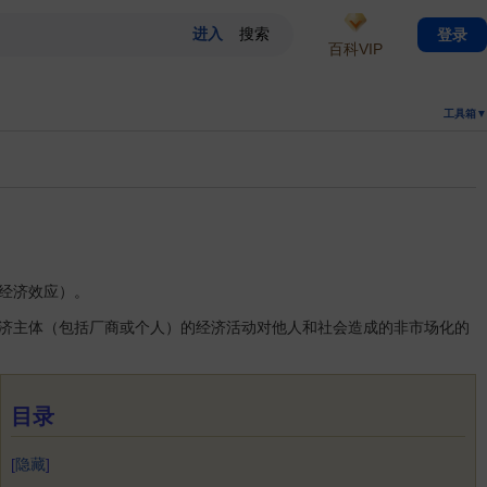
登录
百科VIP
工具箱▼
经济效应）。
济主体（包括厂商或个人）的经济活动对他人和社会造成的非市场化的
目录
[
隐藏
]