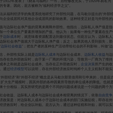
于1912年发表了《财富与福利》一书，后经修改充实，于1920年易名为
的专著。因此，庇古被称为“福利经济学之父”。
福利经济学的角度系统地研究了外部性问题，在马歇尔提出的“外部经济
向企业或居民对其他企业或居民的影响效果。这种转变正好是与外部性的
与边际社会净产值的背离来阐释外部性。他指出，边际私人净产值是指
加一个单位生产要素所增加的产值。他认为：如果每一种生产要素在生产
于
边际成本
时，就意味着资源配置达到最佳状态。但庇古认为，边际私人
边际社会净产值就大于边际私人净产值；反之，如果其他人受到损失，那
“
边际社会收益
”；把生产者的某种生产活动带给社会的不利影响，叫做“边
念，外部性实际上就是
边际私人成本
与边际社会成本、
边际私人收益
与边
当存在负外部效应时，由于某一厂商的环境污染，导致另一厂商为了维持
成本之和就是边际社会成本。当存在正外部效应时，
企业决策
所产生的收
。通过
经济模型
可以说明，存在外部经济效应时纯粹个人主义机制不能实
部经济”和“外部不经济”概念是从马歇尔那里借用和引申来的，但是庇
在扩大生产规模时，因其外部的各种因素所导致的单位成本的降低。也就
来十分相似，其实所研究的是两个不同的问题或者说是一个问题的两个方
会收益、边际私人成本与边际社会成本相背离的情况下，依靠
自由竞争
济政策是：对边际私人成本小于边际社会成本的部门实施征税，即存在外
经济效应时，给企业以补贴。庇古认为，通过这种征税和补贴，就可以实