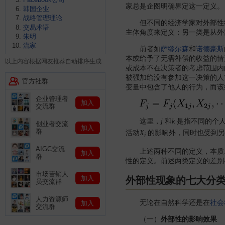
家总是企图明确界定这一定义。
韩国企业
战略管理理论
但不同的经济学家对外部性给
交易术语
主体角度来定义；另一类是从外
朱明
流家
前者如
萨缪尔森
和
诺德豪斯
本或给予了无需补偿的收益的情
以上内容根据网友推荐自动排序生成
或成本不在决策者的考虑范围内
被强加给没有参加这一决策的人
官方社群
变量中包含了他人的行为，而该
企业管理者
加入
交流群
这里，
和
是指不同的个
j
k
创业者交流
加入
群
活动
的影响外，同时也受到另
X
i
AIGC交流
上述两种不同的定义，本质上
加入
群
性的定义。前述两类定义的差别
市场营销人
加入
外部性现象的七大分
员交流群
人力资源师
无论在自然科学还是在
社会
加入
交流群
（一）
外部性的影响效果