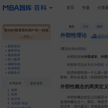
首页
专题
分类
条目
讨论
编辑
外部性理论
用手机
最新资讯
(重定向自
外部性
)
最新评论
最新推荐
外部性亦称
外部成本
、
外部
热门推荐
编辑实验
外部性可以分为
正外部性
（
使用帮助
经济外部性指一个人或一群人
创建条目
影响。即社会成员（包括组织和
本周推荐
最多推荐
外部性概念的两类定
债券
饮料
外部性概念的定义问题至今仍
经济学
捉摸的概念之一。所以，有的干
马克斯·韦伯
经济学：现代观点》等就是这样
Facebook公司