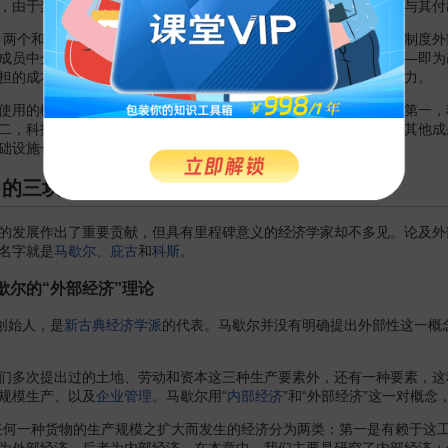
由于禁止自愿谈判或自愿谈判的成本极高，经济个体得到的收益与其付
个和尚抬水喝，三个和尚没水喝” 就包含着制度外部性的意义。制度外
成员中分配制度变革所带来的新增利益的问题：一是 “
搭便车
”———即
担的成本。前一种情况使改革缺乏动力，后一种情况使改革增加阻力。
用的概念，但客观上已经普遍存在。它大致包含如下几个方面：第一，
二，科技进步往往是长江后浪推前浪，一项成果的推广应用能够为其他成
础设施长期垄断性所导致的网络经济的外部性。
中的三块里程碑
发展作出了重要贡献，但具有里程碑意义的经济学家却不多见。论及外
名字就是
马歇尔
、
庇古
和
科斯
。
歇尔的“外部经济”理论
的创始人，是
新古典经济学派
的代表。马歇尔并没有明确提出外部性这一概念
次提出过的土地、劳动和资本这三种生产要素外，还有一种要素，这种
规模生产、以及
企业管理
。马歇尔用“
内部经济
”和“外部经济”这一对概
何一种货物的生产规模之扩大而发生的经济分为两类：第一是有赖于这工
为外部经济，后者为内部经济。在本章中，我们主要是研究了内部经济；