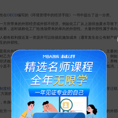
性在
OECD
编写的《环境管理中的经济手段》一书中提出了这一分类。
方所带来的外部经济或外部不经济。例如化工厂从上游排放废水导致下
效果，这时就称化工厂给渔场带来的单向的外部性。大量外部性属于单向
都有权利接近某一资源并可以给彼此施加成本（通常发生在公有财产权
互的外部性。
双向外部性。双向外部性是指两个经济主体彼此都存在外部性，主要的
对乙方有外部经济效应而乙方对甲方有外部不经济效应，或者反之。例如
经济效果；相反，荔枝花开后要结果，离不开蜜蜂传授花粉，这时，养蜂
小是不一定相等的。如果两者正好相等，就说明外部经济效果相互抵消。
制度经济学
丰富和发展了外部性理论，并把外部性、产权以及
制度变迁
联
三方面的含义：
，本身极易产生外部性；
另一种制度下无法获得的利益（或反之），这是
制度变迁
所带来的外部