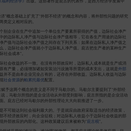
《福利经济学》
出版。这部著作是庇古的代表作，是西方经济学发展中
”概念基础上扩充了“外部不经济”的概念和内容，将外部性问题的研究
两类定义相对应的。
个别企业在生产中追加一个单位生产要素所获得的产值，边际社会净产
中的边际私人净产值与边际社会净产值相等，它在各生产用途的边际社
净产值与边际社会净产值之间存在下列关系：如果在边际私人净产值之
么，边际社会净产值就小于边际私人净产值。庇古把生产者的某种生产
际社会成本”。
际社会收益的不一致。在没有外部效应时，边际私人成本就是生产或消
原有产量，必须增加诸如安装治污设施等所需的成本支出，这就是
外部
益并不是由本企业完全占有的，还存在外部收益。边际私人收益与边际
现
社会资源
的
帕累托最优
配置。
古赋予这两个概念的意义是不同于马歇尔的。马歇尔主要提到了“外部经
是说，马歇尔所指的是企业活动从外部受到影响，庇古所指的是企业活动
面。庇古已经对马歇尔的外部性理论大大向前推进了一步。
是不可能达到社会福利最大的。于是就应由政府采取适当的经济政策，
部不经济效应时，向企业征税；对边际私人收益小于边际社会收益的部
现外部效应的内部化。这种政策建议后来被称为“
庇古税
”。