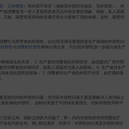
应
、
正外部性
）和外部不经济（或称负外部经济效应、负外部性）。外
产或消费使另一些人受损而前者无法补偿后者的现象。例如，私人花园
。又如，隔壁邻居音响的音量开得太大影响了我的休眠，这时，隔壁邻
消费行为所带来的外部性。以往经济理论重视的是生产领域的外部性问
的外部性
与
消费的外部性
两种分类出发，可以把外部性进一步细分成生产
场场主的关系； 2. 生产者对消费者的外部经济，如花园式厂房对周
消费者对消费者的外部经济，如私人花园对过路人的影响； 5. 生产者对生产
间休息的居民的影响； 7. 消费者对生产者的外部不经济，如空调的噪
息。
要是指代内的外部性问题；而代际外部性问题主要是要解决人类代际之
未来延伸的外部性”。这种分类源于可持续发展理念。代际外部性同样可
了区际之间、国际之间的大问题了，即：代内外部性的空间范围在扩
子孙后代的生存。第( 期沈满洪，何灵巧：外部性的分类及外部性理论