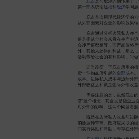
庇古
是马歇尔的嫡传弟子，
第一部系统论述
福利经济学
问题
庇古首次用现代经济学的方法从
从外部因素对企业的影响效果转
庇古通过分析边际私人净产值
值是指从全社会来看在生产中追
会净产值都相等，而产品价格等
外，其他人还得到利益，那么，
活动带给社会的有利影响，叫做
适当改变一下庇古所用的概
费一件物品所引起的
全部成本
。
成本
。边际私人成本与边际外部
外部收益之和就是边际外部收益
需要注意的是，虽然庇古的“外
济”这个概念，其含义是指企业
对外部的影响。这两个问题看起
既然在边际私人收益与边际社
消除这种背离。政府应采取的经
门实行奖励和津贴，即存在外部