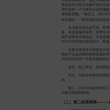
质相似的小型企业集中在特定的
增大这样一个代表性企业的规模
来制造货物。”“换言之，我们
本的增加，一般导致组织的改进
从马歇尔的论述可见，所谓内
善、先进设备的采用、管理水平
和产品销售市场远近、市场容量
经济学
中所讲的
规模经济
，即随
马歇尔虽然并没有提出
内部
指由于企业内部的各种因素所导
内部和外部两个方面考察影响企
首先，如上所述，有内部经济
其次，马歇尔考察的外部经济
的。
第三，从企业内的内部分工和
马歇尔思想的影响。
（二）第二块里程碑———