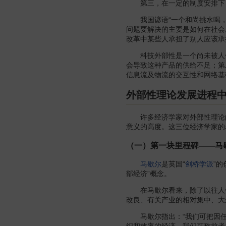
第三，在一定的制度安排下，
我国谚语“一个和尚挑水喝，两
问题要解决的主要是如何在社会
改革中某些人承担了别人应该承
科技外部性是一个尚未被人使
会导致这种产品的供给不足；第
信息流及物流的交互性和网络基
外部性理论发展进程
许多经济学家对外部性理论的
意义的高度。这三位经济学家的
（一）第一块里程碑——马
马歇尔
是英国“
剑桥学派
”
部经济”概念。
在马歇尔看来，除了以往人们多
改良、有关产业的相对集中、大
马歇尔指出：“我们可把因任
织和效率的经济。我们可称前者