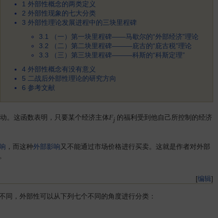
1
外部性概念的两类定义
2
外部性现象的七大分类
3
外部性理论发展进程中的三块里程碑
3.1
（一）第一块里程碑——马歇尔的“外部经济”理论
3.2
（二）第二块里程碑———庇古的“庇古税”理论
3.3
（三）第三块里程碑———科斯的“科斯定理”
4
外部性概念有没有意义
5
二战后外部性理论的研究方向
6
参考文献
动。这函数表明，只要某个经济主体
的福利受到他自己所控制的经济
F
j
响
，而这种
外部影响
又不能通过市场价格进行买卖。这就是作者对外部
。
[
编辑
]
不同，外部性可以从下列七个不同的角度进行分类：