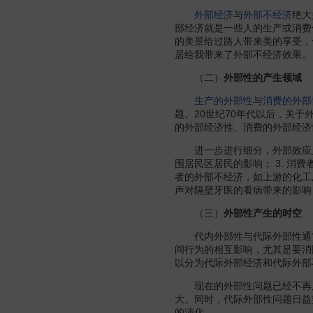
外部经济
与
外部不经济
绝大
部经济就是一些人的生产或消费
的美景给过路人带来美的享受，
居给我带来了外部不经济效果。
（二）
外部性的产生领域
生产的外部性
与
消费的外部
题。20世纪70年代以后，关
的外部经济性、消费的外部经济
进一步进行细分，外部效应又可
围居民区居民的影响； 3. 消
者的外部不经济，如上游的化工厂
声对隔壁牙医的看病带来的影响
（三）
外部性产生的时空
代内外部性与代际外部性通常
间行为的相互影响，尤其是要消
以分为代际外部经济和代际外部
现在的外部性问题已经不再局
大。同时，代际外部性问题日益
的演化