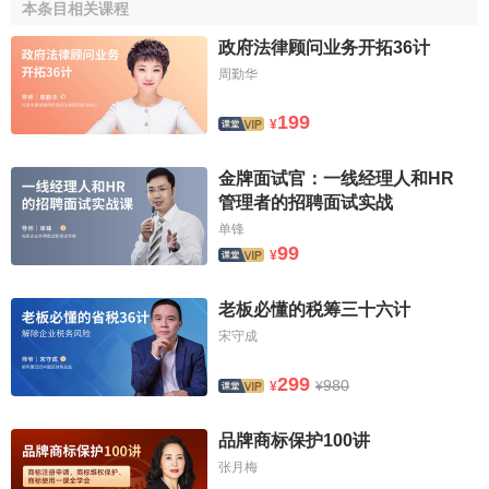
由于局部利益作怪，也存在有法不依的现象，甚至“上有政
本条目相关课程
策，下有对策”，形成政出多门，各搞一套，个别地区、部门
政府法律顾问业务开拓36计
的
领导
竟成了违法者的保护伞，干扰执法机关执法。
周勤华
要使有计划
商品经济
活动坚定地沿着社会主义方向运
199
¥
行，必须适应有计划商品经济的发展，逐步健全与完善法
律，法规，形成科学的、相对稳定的法律体系；并且要坚决
金牌面试官：一线经理人和HR
依法办事，以
保证
法律，法规的统一性、严肃性，真正做
管理者的招聘面试实战
到。有法可依，有法必依，执法必严，违法必究。'工商行政
单锋
管理机关是国家授权依法对工商企业与
个体工商户
的
市场经
99
¥
济
行为进行行政监督
管理
的机关。坚决；认真地贯彻党和国
家发展经济的方针、政策、法律、法规、目标，计划，并结
老板必懂的税筹三十六计
合工商行政管理的实际情况，拟定工商行政管理法规，贯彻
宋守成
执行，以保证国家赋予的工商行政管理
职能
的完成，是它的
根本任务。工商行政管理机关在执法过程中，应以党和国家
299
980
¥
¥
制订的方针，政策，法律、法规、目标、计划为准绳、为依
据，坚持法律、法规的统一性、严肃性，原则性，排除来自
品牌商标保护100讲
各方面的干扰，做到政出一门，秉公执法。只有这样，才能
张月梅
发挥工商行政管理机关代表国家对
社会商品
经济活动进行监