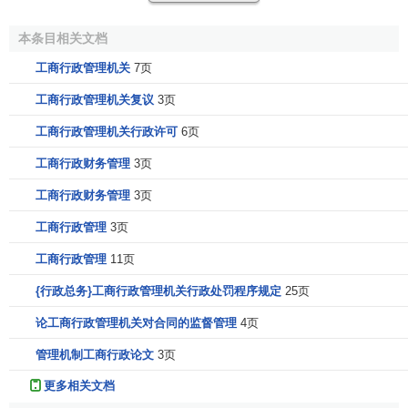
子，置国家政策、法律、计划于不顾，大搞
不正当竞争
、违
法违章活动，搅乱
市场秩序
，冲击国家
经济
计划；有的借口
本条目相关文档
搞活
流通
、拓
政府职能转变
”之机，大办“
公司
”、“
企业
”，它们
工商行政管理机关
7页
凭藉着手中的某些
权力
与对某些紧俏
商品
的
垄断
，以权经
工商行政管理机关复议
3页
商，口官商'同私倒相
勾结
，使国民经济一度在不良的外部环
境下步履艰难地运行。
工商行政管理机关行政许可
6页
社会主义有计划商品经济
活动
，如继续在这样秩序混乱
工商行政财务管理
3页
情况下运行，必将使
微观经济
搞乱，宏观经济失控，有
计划
工商行政财务管理
3页
商品经济不能正常、健康地发展，国家和广大人民受害，得
工商行政管理
3页
利的仅是一小撮不法之徒。长久下去，将危及社会主义经济
基础与无产阶级的政治统治。社会主义有计划商品经济发展
工商行政管理
11页
中出现一些秩序混乱与行为扭曲现象，原因是多方面的。但
{行政总务}工商行政管理机关行政处罚程序规定
25页
法制不健全、依法监督
管理
不够是重要的方面。从1979一
1990年，国家虽制订、颁布了60多个法律，国务院颁布了
论工商行政管理机关对合同的监督管理
4页
600多个法规，并对建国后颁布的法律，法规进行了
清理
、
整
管理机制工商行政论文
3页
顿
。但总的看来，还没有形成全面，完整的法律体系，在不
更多相关文档
少方面无法可依，既使国家已制订，颁布了法律、法规，但