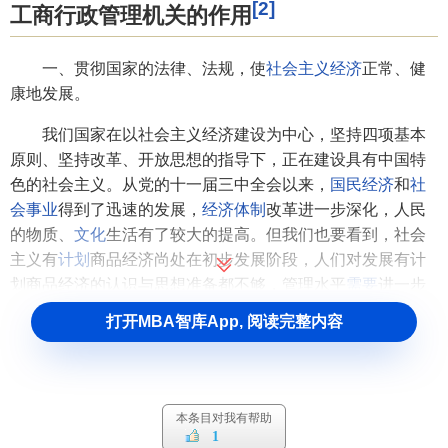
[2]
工商行政管理机关的作用
一、贯彻国家的法律、法规，使
社会主义经济
正常、健
康地发展。
我们国家在以社会主义经济建设为中心，坚持四项基本
原则、坚持改革、开放思想的指导下，正在建设具有中国特
色的社会主义。从党的十一届三中全会以来，
国民经济
和
社
会事业
得到了迅速的发展，
经济体制
改革进一步深化，人民
的物质、
文化
生活有了较大的提高。但我们也要看到，社会
主义有
计划
商品经济尚处在初步发展阶段，人们对发展有计
划商品经济的认识与思想准备都不够，管理水平
需要
进一步
提高，
宏观调控
、监督
管理能力
还要强化，加之在有计划商
打开MBA智库App, 阅读完整内容
品经济发展进程中，客观上还存在局部劳动、个别劳动与
社
会劳动
的矛盾，因而在前一阶段
商品经济
发展进程中也出现
了一些程序混乱与
行为
扭曲现象。特别是在一定程度的
商品
拜物教
、
货币拜物教
的诱惑下，一些单位与个人，翻见利忘
本条目对我有帮助
义，滋生
资本主义
自发倾向。如有的打着“改革，开放”的幌
1