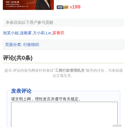
督管理的作用，才能使有计划商品经济活动沿着社会主义方
199
¥
向正常、健康地发展，使社会。主义有计划商品经济活动在
良好的秩序下运行，使国民经济和社会发展目标、计划能有
本条目由以下用户参与贡献
效实现。
泡芙小姐
,
连晓雾
,
方小莉
,
Lin
,
苏青荇
.
二、把好审批关，防止与减少经济发展中的盲目性与自
页面分类
:
行政组织
发性。
评论(共0条)
根据国家授权，工商行政管理机关代表国家依法对申请
筹建、开业的各类工商企业与个体工商户进行审查，确认它
提示:评论内容为网友针对条目"
工商行政管理机关
"展开的讨论，与本站观
们的合法地位。一经工商行政管理机关核准确认，领取了
点立场无关。
《
企业法人营业执照
》或《
营业执照
》，它们就分别取得了
法人资格
与合法的生产经营权，就能进入市场从事
生产经营
发表评论
活动
，它们正当、合法的生产经营
权益
及经济行为将受到国
请文明上网，理性发言并遵守有关规定。
家法律保护。工商行政管理机关要珍视国家赋予的“把关”权，
充分地发挥梯把关的作用，认真、负责地审查申请注册登记
的工商企业与个体工商户的合法性、合理性，减少与防止
经
济
工作中的盲目性与自发性。应当看到，即使是社会主义有