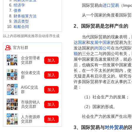
经济学
国际贸易由
进口贸易
（Impo
债券
从一个国家的角度看国际贸
财务核算方法
酒店类型
2、国际贸易是怎样产生的
租船合同
以上内容根据网友推荐自动排序生成
当代国际贸易的现象表明，
达国家
和
发展中国家
的贸易为主
官方社群
发达国家的
跨国公司
在当代国际
额
的三分之二与跨国公司有关，
企业管理者
展中国家要迅速发展经济，就必
加入
交流群
后，也确实有一些发展中国家通
长，在一个不太长的时期内，使
创业者交流
加入
无疑是具有启示意义的。研究当
群
许多国际贸易学者正在从事的工
是：
AIGC交流
加入
群
（1）社会生产力的发展；
市场营销人
加入
（2）国家的形成。
员交流群
社会生产力的发展产生出用于
人力资源师
加入
交流群
3、国际贸易与
对外贸易
的