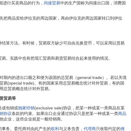
第三国进行买卖商品的行为，
间接贸易
中的生产国称为间接出口国，消费国
先把商品卖给伊拉克的周边国家，再由伊拉克的周边国家转口到伊拉
种结算方法。有时候，贸易双方缺少可自由兑换货币，可以采用以货易
贸易。实践中也有把现汇贸易和易货贸易结合起来使用的情况。
时期内的进出口额之和便为该国的总贸易（general trade）。若以关境
ecial trade)。有的国家采用总贸易概念统计对外贸易，有的国
用总贸易概念统计对外贸易。
赁贸易等
达成包销或
独家经销
(exclusive sale)协议，把某一种或某一类商品在某
销协议
条款的约束。如果出口企业通过协议只是把某一种或某一类
商品
他企业，这些企业就是一般经销商。
的事务。委托商对由此产生的
权利
与义务负责，
代理商
只收取约定的
佣