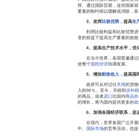
挥。通过国际贸易，这些国家就
要素的制约得以缓解或消除，富
3、发挥
比较优势
，提高
生
利用比较利益和比较优势进
变的前提下提高生产要素的效能
4、提高生产技术水平，优
在当今世界，各国普遍通过国
使整个
国民经济
协调发展。
5、增加
财政收入
，提高国
政府可从对过往
关境
的货物
入的90％。至今，关税和
涉外税
的商品，或者
进口
比国内
商品价
的增长，将为国内提供更多的
就
6、加强各国经济联系，促
在现代，世界各国广泛开展国
中。
国际市场
的竞争活动，也促