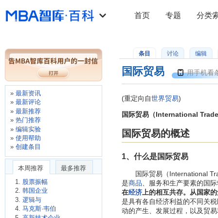
首页
专题
分类
条目
讨论
编辑
国际贸易
用手机看
最新资讯
(重定向自
世界贸易
)
最新评论
最新推荐
国际贸易（International 
热门推荐
编辑实验
国际贸易的概述
使用帮助
创建条目
1、什么是国际贸易
本周推荐
最多推荐
国际贸易（International
股票振幅
是
商品
、服务和生产要素的国际
韩国企业
在
经济
上的相互共存。从国家的
逻辑与
是具有各自经济利益的不同关税
马克斯·韦伯
动的产生、发展过程，以及贸易
高新技术企业