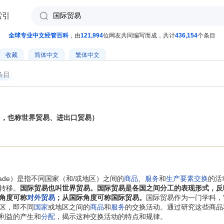
索引
全球专业中文经管百科
，由
121,994
位网友共同编写而成，共计
436,154
个条目
收藏
简体中文
繁体中文
条目
Trade，也称世界贸易、进出口贸易）
 Trade）是指不同国家（和/或地区）之间的
商品
、
服务
和
生产要素
交换
的活
转移。
国际贸易也叫世界贸易。国际贸易是各国之间分工的表现形式，反
角度可称
对外贸易
；从国际角度可称国际贸易。
国际贸易作为一门学科，
区，即不同
国家
或地区之间的
商品
和
服务
的交换活动。通过研究这些商品
利益的产生和
分配
，揭示这种交换活动的特点和规律。