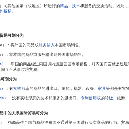
）同其他国家（或地区）所进行的
商品
、
技术
和服务的交换活动。因此，
外贸易
。
贸易可划分为
Trade）：将外国的商品或
服务输入
本国市场销售。
Trade）：将本国的商品或服务输出到外国市场销售。
e
） ：甲国的商品经过丙国境内运至乙国市场销售，对丙国而言就是过境
之间互不从事过境贸易。
可划分为
e
）：有
实物
形态的商品的进出口。例如，机器、设备、
家具
等都是有实
ade
）：没有实物形态的技术和服务的进出口。
专利
使用权
的
转让
、旅游、
中的关系国际贸易可分为
 Trade）：指商品生产国与商品消费国不通过第三国进行买卖商品的行为。