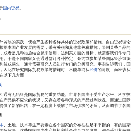
于
国内贸易
。
。
贸易的实践，便会产生各种各样具体的贸易政策和措施。自由贸易理论
根据本国产业发展的需要，采有关税和其他非关税措施，限制某些产品的
，或者是几种措施结合起来使用，达到某方面的目标，就需要我们作专门
用。于是不同国家又会通过签订各种协定、条约或参加某些国际经济组织
利益或损失，通常需要研究人员进行专门的分析研究。事实告诉我们，国
，因此在研究国际贸易政策与措施时，不能单纯从
经济
的角度，而应该从
在以下几方面：
系
通有无始终是国际贸易的重要功能。世界各国由于受生产水平、科学技
在产品供不应求的状况，又存在着各种形式的产品过剩状况。而通过国际
提供了新的出路，在一定程度上缓解了市场供求的矛盾，从而调节了各国
用
本
、土地、技术等生产要素在各个国家的分布往往是不平衡的，有的国家
国际贸易，这些国家国内生产规模和社会生产力的发展，都会受到其短缺