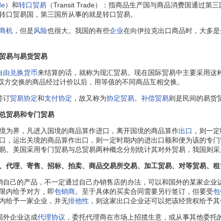
de
）和
转口贸易
（Transit Trade）：指商品生产国与商品消费国通过
转口贸易国，第三国所从事的就是转口贸易。
商机
，但是
风险
也很大。我国的有些
企业
在向伊拉克出口商品时，大多是
贸易与易货贸易
自由兑换货币
来结算的话，就称为现汇贸易。现在国际贸易中主要采用这
，即双方交换的商品经过计价以后，用等值的不同商品互相交换。
签订
贸易协定
和
支付协定
，故又称为
协定贸易
。
补偿贸易
则是民间的易货
总贸易和专门贸易
为界，凡进入国境的商品算作进口，离开国境的商品算作
出口
，则一定
，运出关境的商品算作出口，则一定时期内的进出口额和便为该的专门贸易(sp
易。美国采用专门贸易与总贸易两种概念分别统计其对外贸易，我国则采
代理、寄售、招标、拍卖、商品交易所交易、加工贸易、对等贸易、租
销自己的产品，不一定通过自己办销售店的办法，可以和国外的某家企业
限内给予对方，即
包销商
。至于具体的买卖合同需要另行签订，但要受
包
内给予一家企业，并无
排他性
，则这家出口企业还可以把该经营权给予其
外企业达成
代理协议
，委托代理商在市场上招揽生意，或从事其他委托