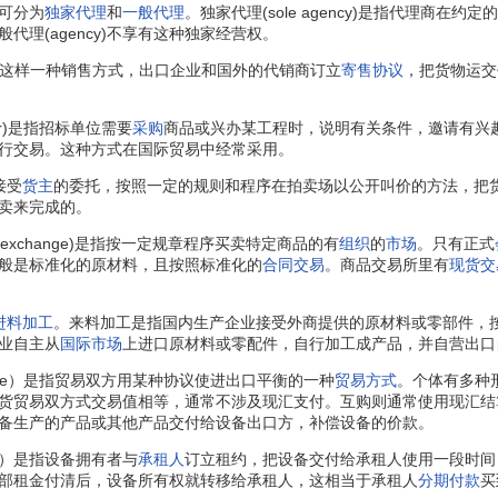
可分为
独家代理
和
一般代理
。独家代理(sole agency)是指代理
代理(agency)不享有这种独家经营权。
)是指这样一种销售方式，出口企业和国外的代销商订立
寄售协议
，把货物运交
tender)是指招标单位需要
采购
商品或兴办某工程时，说明有关条件，邀请有兴
行交易。这种方式在国际贸易中经常采用。
接受
货主
的委托，按照一定的规则和程序在拍卖场以公开叫价的方法，把
卖来完成的。
ity exchange)是指按一定规章程序买卖特定商品的有
组织
的
市场
。只有正式
般是标准化的原材料，且按照标准化的
合同交易
。商品交易所里有
现货交
进料加工
。来料加工是指国内生产企业接受外商提供的原材料或零部件，
业自主从
国际市场
上进口原材料或零配件，自行加工成产品，并自营出口
 trade）是指贸易双方用某种协议使进出口平衡的一种
贸易方式
。个体有多种
rade）等。易货贸易双方式交易值相等，通常不涉及现汇支付。互购则通常使
备生产的产品或其他产品交付给设备出口方，补偿设备的价款。
rade）是指设备拥有者与
承租人
订立租约，把设备交付给承租人使用一段时间
部租金付清后，设备所有权就转移给承租人，这相当于承租人
分期付款
买