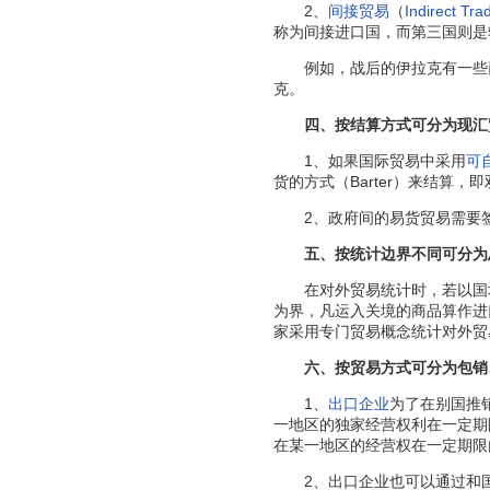
2、
间接贸易
（
Indirect Tra
称为间接进口国，而第三国则是
例如，战后的伊拉克有一些
克。
四、按结算方式可分为现汇
1、如果国际贸易中采用
可
货的方式（Barter）来结算
2、政府间的易货贸易需要
五、按统计边界不同可分为
在对外贸易统计时，若以国境
为界，凡运入关境的商品算作进口
家采用专门贸易概念统计对外贸
六、按贸易方式可分为包销、
1、
出口企业
为了在别国推
一地区的独家经营权利在一定期
在某一地区的经营权在一定期限
2、出口企业也可以通过和国