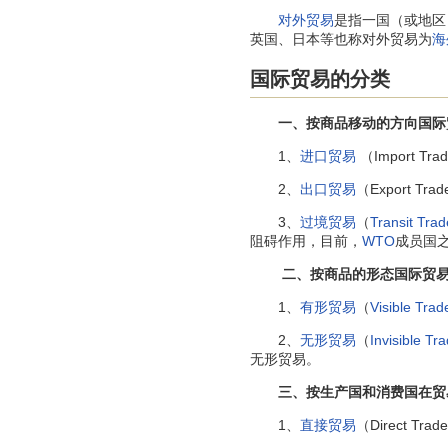
对外贸易
是指一国（或地区
英国、日本等也称对外贸易为
海
国际贸易的分类
一、按商品移动的方向国际
1、
进口贸易
（Import 
2、
出口贸易
（Export 
3、
过境贸易
（
Transit Trad
阻碍作用，目前，
WTO
成员国
二、按商品的形态国际贸易
1、
有形贸易
（
Visible Trad
2、
无形贸易
（
Invisible Tr
无形贸易。
三、按生产国和消费国在贸易
1、
直接贸易
（Direct