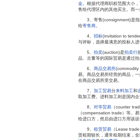
金
。根据代理商职权范围大小，
售给代理区内的其他买主。而一般
3、寄售(consignment
给
寄售商
。
4、
招标
(invitation to 
与评标，选择最满意的投标人进
5、
拍卖
(auction)是
拍卖行
品、古董等的国际贸易是通过拍
6、
商品交易所
(commod
易。商品交易所经营的商品，一
在商品交易所里交易。
7、
加工贸易
分
来料加工
和
取加工费。进料加工则是国内企
8、
对等贸易
（counter
（compensation t
给进口方，然后由进口方用该设
9、
租赁贸易
（Lease t
赁租期较长，通常租期结束，全