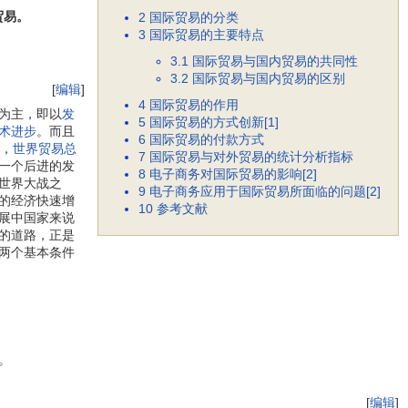
贸易。
2
国际贸易的分类
3
国际贸易的主要特点
3.1
国际贸易与国内贸易的共同性
3.2
国际贸易与国内贸易的区别
[
编辑
]
4
国际贸易的作用
为主，即以
发
5
国际贸易的方式创新[1]
术进步
。而且
6
国际贸易的付款方式
代，
世界贸易总
7
国际贸易与对外贸易的统计分析指标
一个后进的发
8
电子商务对国际贸易的影响[2]
世界大战之
9
电子商务应用于国际贸易所面临的问题[2]
的经济快速增
10
参考文献
展中国家来说
的道路，正是
两个基本条件
。
[
编辑
]