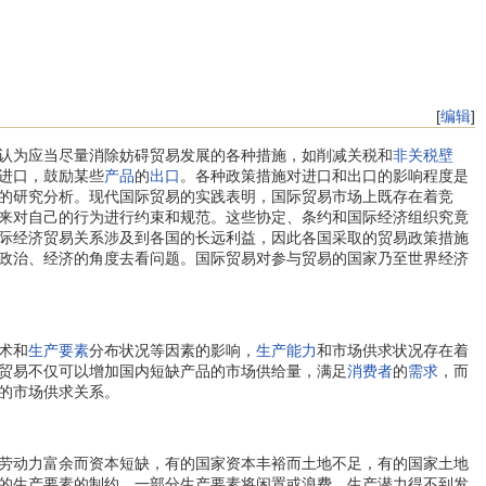
[
编辑
]
认为应当尽量消除妨碍贸易发展的各种措施，如削减关税和
非关税壁
进口，鼓励某些
产品
的
出口
。各种政策措施对进口和出口的影响程度是
的研究分析。现代国际贸易的实践表明，国际贸易市场上既存在着竞
来对自己的行为进行约束和规范。这些协定、条约和国际经济组织究竟
际经济贸易关系涉及到各国的长远利益，因此各国采取的贸易政策措施
政治、经济的角度去看问题。国际贸易对参与贸易的国家乃至世界经济
术和
生产要素
分布状况等因素的影响，
生产能力
和市场供求状况存在着
贸易不仅可以增加国内短缺产品的市场供给量，满足
消费者
的
需求
，而
的市场供求关系。
劳动力富余而资本短缺，有的国家资本丰裕而土地不足，有的国家土地
的生产要素的制约，一部分生产要素将闲置或浪费，生产潜力得不到发