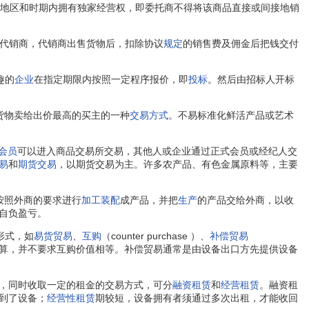
商在约定的地区和时期内拥有独家经营权，即委托商不得将该商品直接或间接地销
代销商，代销商出售货物后，扣除协议
规定
的销售费及佣金后把钱交付
趣的
企业
在指定期限内按照一定程序报价，即
投标
。然后由招标人开标
货物卖给出价最高的买主的一种
交易方式
。不易标准化鲜活产品或艺术
会员
可以进入商品交易所交易，其他人或企业通过正式会员或经纪人交
易
和
期货交易
，以期货交易为主。许多农产品、有色金属原料等，主要
按照外商的要求进行
加工装配
成产品，并把
生产
的产品交给外商，以收
自负盈亏。
形式，如
易货贸易
、
互购
（counter purchase ）、
补偿贸易
用现汇结算，并不要求互购价值相等。补偿贸易通常是由设备出口方先提供设备
，同时收取一定的租金的交易方式，可分
融资租赁
和
经营租赁
。融资租
到了设备；
经营性租赁
期较短，设备拥有者须通过多次出租，才能收回