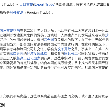
rt Trade）和
出口贸易
(
Export Trade
)两部分组成，故有时也称为
进出口
易就是
对外贸易
（Foreign Trade）。
国际贸易格局
在第二次世界大战之后，已从垂直分工为主过渡到水平分工
过渡到以发达国家之间的贸易，这表明，人类生产力的发展越来越依靠
技
贸易中的作用越来越大。根据
联合国
有关机构的数字，在二十世界90年
而且相当大一部分国际贸易是在跨国公司内部进行的。在这样的情况下，
须学会怎样和跨国公司打交道，学会走
改革开放
之路。事实上，在第二次
过实施
出口导向
的
经济发展战略
，积极参与
国际分工
和国际贸易，使自己
自己进入以
新兴工业化国家
的行列。这些事实对于日前仍然贫穷落后的发
今国际贸易的特点和规律，结合本国的实际情况，从中找出发展本国经济
作。国际贸易是在一定的历史条件下产生和发展起来的。形成国际贸易的
交换的剩余商品，这些剩余商品在国与国之间交换，就产生了国际贸易
区别