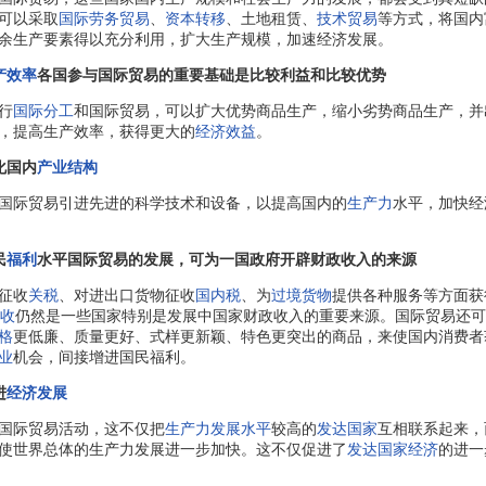
可以采取
国际劳务贸易
、
资本转移
、土地租赁、
技术贸易
等方式，将国内
余生产要素得以充分利用，扩大生产规模，加速经济发展。
产效率
各国参与国际贸易的重要基础是比较利益和比较优势
行
国际分工
和国际贸易，可以扩大优势商品生产，缩小劣势商品生产，并
，提高生产效率，获得更大的
经济效益
。
化国内
产业结构
际贸易引进先进的科学技术和设备，以提高国内的
生产力
水平，加快经
民
福利
水平国际贸易的发展，可为一国政府开辟财政收入的来源
征收
关税
、对进出口货物征收
国内税
、为
过境货物
提供各种服务等方面获
收
仍然是一些国家特别是发展中国家财政收入的重要来源。国际贸易还可
格
更低廉、质量更好、式样更新颖、特色更突出的商品，来使国内消费者
业
机会，间接增进国民福利。
进
经济发展
际贸易活动，这不仅把
生产力
发展水平
较高的
发达国家
互相联系起来，
使世界总体的生产力发展进一步加快。这不仅促进了
发达国家经济
的进一