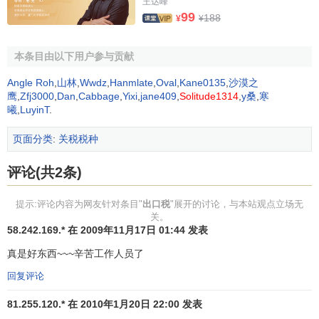
王达峰
99
188
¥
¥
第九条
进口关税
设置
最惠国税率
、
协定税率
、
特惠税
率
、
普通税率
、
关税配额税率
等税率。对进口货物在一定期
本条目由以下用户参与贡献
限内可以实行暂定税率。
Angle Roh
,
山林
,
Wwdz
,
Hanmlate
,
Oval
,
Kane0135
,
沙漠之
出口关税设置出口税率。对出口货物在一定期限内可以
鹰
,
Zfj3000
,
Dan
,
Cabbage
,
Yixi
,
jane409
,
Solitude1314
,
y桑
,
寒
实行暂定税率。
曦
,
LuyinT
.
第十条 原产于共同适用最惠国待遇条款的
世界贸易组织
页面分类
:
关税税种
成员的进口货物，原产于与中华人民共和国签订含有相互给
评论(共2条)
予最惠国待遇条款的双边贸易协定的国家或者地区的进口货
物，以及原产于中华人民共和国境内的进口货物，适用
最惠
提示:评论内容为网友针对条目"
出口税
"展开的讨论，与本站观点立场无
国税率
。
关。
58.242.169.* 在 2009年11月17日 01:44 发表
原产于与中华人民共和国签订含有关税优惠条款的区域
真是好东西~~~辛苦工作人员了
性贸易协定的国家或者地区的进口货物，适用协定税率。
回复评论
原产于与中华人民共和国签订含有特殊关税优惠条款的
贸易协定
的国家或者地区的进口货物，适用特惠税率。
81.255.120.* 在 2010年1月20日 22:00 发表