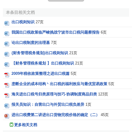
2003年11月23日
本条目相关文档
第一章 总 则
出口税则知识
27页
我国出口税政策临严峻挑战宁波市出口税问题察报告
6页
第一条 为了贯彻对外开放政策，促进对外经济贸易和国
民经济的发展，根据
《中华人民共和国海关法》
（以下简称
论出口税制度的法理基
7页
《海关法》）的有关规定，制定本条例。
{财务管理税务规划}出口税则知识
21页
第二条 中华人民共和国准许进出口的货物、进境物品，
【财务管理税务规划 】出口税则知识
21页
除法律、
行政法规
另有规定外，海关依照本条例规定征收进
2009年税收政策整理之进出口税篇
5页
出口关税。
垄断企业的成本结构丶出口税的福利效应与最优贸易政策
5页
第三条 国务院制定《中华人民共和国进出口税则》（以
下简称《税则》）、《中华人民共和国进境物品进口税税率
海关进出口税号归类原理与技巧-协调制度商品归类
123页
表》（以下简称《进境物品进口税税率表》），规定关税的
报关员知识：自营出口与外贸出口税负差异
1页
税目、
税则号列
和税率，作为本条例的组成部分。
进出口税费第二讲进出口货物完税价格的确定（二）
45页
第四条 国务院设立关税税则委员会，负现《税则》和
更多相关文档
《进境物品进口税税率表》的税目、
税则号列
和税率的调整