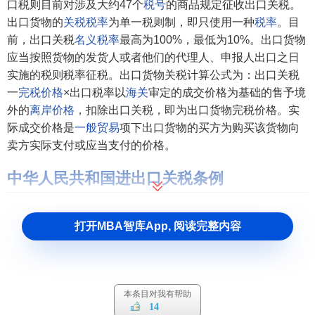
口税则目前对涉及大约47个
税号
的商品规定征收出口关税。
出口货物的
关税税率
为单一税则制，即只使用一种
税率
。目
前，出口关税
名义税率
最高为100%，最低为10%。出口货物
应当按照货物的发货人或者他们的代理人、申报人出口之日
实施的税则税率征税。出口货物关税计算公式为：出口关税
一
完税价格
×出口税率以
海关
审定的成交价格为基础的售予境
外的
离岸价格
，扣除出口关税，即为出口货物完税价格。实
际成交价格是
一般贸易
项下出口货物的买方为购买该货物向
卖方实际支付或应当支付的价格。
中华人民共和国进出口关税条例
中华人民共和国务院令第392号
打开MBA智库App, 阅读完整内容
《中华人民共和国进出口关税条例》已经2003年10月29
日国务院第26次常务会议通过，现予公布，自2004年1月1日
起执行。
本条目对我有帮助
总理 温家宝
14