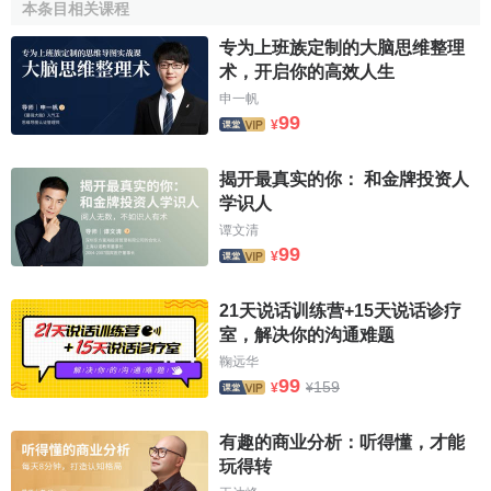
本条目相关课程
和解释，报国务院批准后执行，决定实行暂定税率的货物、
税率和期限；决定
关税配额税率
；决定征收
反倾销税
、
反补
专为上班族定制的大脑思维整理
贴税
、
保障措施关税
、
报复性关税
以及决定实施其他关税措
术，开启你的高效人生
施；决定特殊情况下税率的适用，以及发行国务院规定的其
申一帆
99
他职责。
¥
第五条 进口货物的收货人、出口货物的发货人、进境物
揭开最真实的你： 和金牌投资人
品的所有人，是关税的
纳税义务人
。
学识人
谭文清
第六条 海关及其工作人员应当依照法定职权和法定程序
99
¥
履行关税征管职责，维护国家利益，保护纳税人的合法权
益，依法接受监督。
21天说话训练营+15天说话诊疗
室，解决你的沟通难题
第七条 纳税义务人有权要求海关对其
商业秘密
予以保
鞠远华
密，海关应当依法为纳税义务人保密。
99
159
¥
¥
第八条 海关对检举或者协助查获违反本条例行为的单位
和个人，应当按照规定给予奖励，并负责保密。
有趣的商业分析：听得懂，才能
玩得转
第二章
进出口货物关税
税率的设置和适用