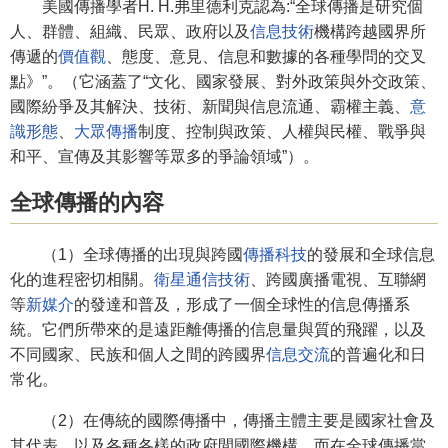
美國傳播學者H. H.弗里德利克認為:“全球傳播是研究個
人、群體、組織、民眾、政府以及
信息技術
機構跨越國界所
傳遞的
價值觀
、態度、意見、信息和數據的各種學問的交叉
點》”。（它涵蓋了“文化、國家發展、對外政策與外交政策、
國際紛爭及其解決、技術、新聞與信息流通、霸權主義、
意
識形態
、
大眾傳播
制度、控制與政策、人權與民權、戰爭與
和平、宣傳及其影響等眾多的爭論領域”）。
全球傳播的內容
（1）全球傳播的出現與跨國
傳播科技
的發展和全球信息
化的進程密切相關。
衛星通信技術
、跨國廣播電視、互聯網
等
新媒介
的發達和普及，形成了一個全球性的信息傳播系
統。它們所帶來的是遠距離傳播的信息量與質的飛躍，以及
不同國家、民族和個人之間的跨國界
信息交流
的普遍化和日
常化。
（2）在傳統的國際傳播中，傳播主體主要是國家社會及
其代表，以及各種各樣的政府間國際機構。而在全球傳播當