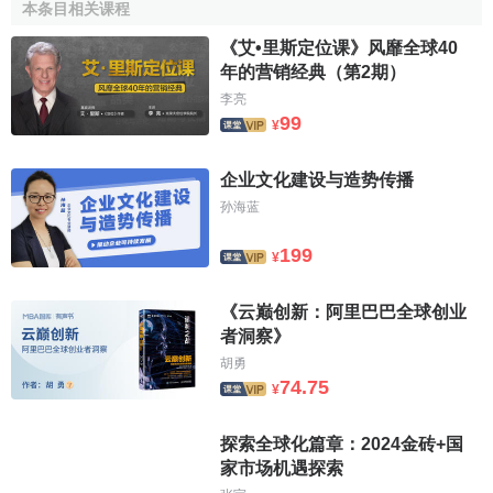
“全球傳播”從“國際傳播”中分離——或將之視為國際傳播中的
本条目相关课程
新階段或新形態，或直接在文中進行混用；另一類則完全對
《艾•里斯定位课》风靡全球40
二者進行區分，要麼將二者施用於不同的學術領域，要麼在
年的营销经典（第2期）
同領域內，全球傳播研究應該撇開國際傳播的舊有路徑，甚
李亮
至完全以“全球傳播”取代“國際傳播”。
99
¥
總體而言，至今對“全球傳播”的界定基本朝向等同於國際
企业文化建设与造势传播
傳播或否定國際傳播這兩大方向。從對這一概念使用的語境
孙海蓝
或領域中，也可投射出當時眾多的社會潮流與歷史事件：正
是在冷戰結束、資本主義式
生產方式
拓展至全球範圍的大背
199
¥
景下，“全球傳播”概念出現，“國際傳播”也被一些學者認為不
再適用；CNN對海灣戰爭的全面直播、“軟實力”概念的提出
《云巅创新：阿里巴巴全球创业
和“文明衝突論”的盛行，同樣折射在此時期“全球傳播”研究的
者洞察》
文化關懷之上。90年代學者們視野中全球傳播涉及到的媒體
胡勇
還只是全球廣播電視網，這一視線已然在21世紀明確轉移到
74.75
¥
互聯網
、進而轉移到手機等移動媒體之上。並且此時期的“後
冷戰”色彩大為減弱，之前曾在90年代研究中普遍出現的
意識
探索全球化篇章：2024金砖+国
形態
、霸權、
共產主義
等辭彙已然罕見，涌現出來的則是
經
家市场机遇探索
濟全球化
、產業
跨國併購
、全球文化的本土化、促進信息社