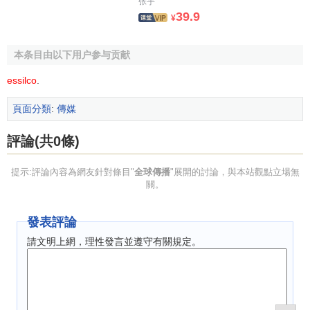
张宇
39.9
會傳播權力的社會運動等新的探討領域。
¥
[1]
全球傳播的實質
本条目由以下用户参与贡献
essilco
.
全球傳播理念的產生與時代大背景密不可分。有學者指
出，“一方面國際的、地區的、全球的權力結構限定了國家的
頁面分類
:
傳媒
實際行動。這些權力結構包括國際規制和組織、世界經濟日
評論(共0條)
益居於主導地位的邏輯，國際法的約束以及民族國家安全能
力的下降。”毫無疑問，受到全球化的衝擊，主權國家在國際
提示:評論內容為網友針對條目"
全球傳播
"展開的討論，與本站觀點立場無
事務中越來越力不從心，就越來越需要藉助全球傳播在其全
關。
球事務中發揮更重要的作用。
發表評論
而這種影響促成了全球傳播與
國際傳播
重要區別的形
成。傳統意義上的國際傳播是以國家和政府為單位進行跨
請文明上網，理性發言並遵守有關規定。
國、跨文化進行傳播和交流，具有濃厚的官方色彩，並且其
將對象國的閱聽群體作為受眾的定位也在很大程度上限制了
傳播的進行和效果的發揮。與國際傳播不同的是，全球傳播
在傳播理念、傳播範圍的確立以及
價值定位
方面都有進一步