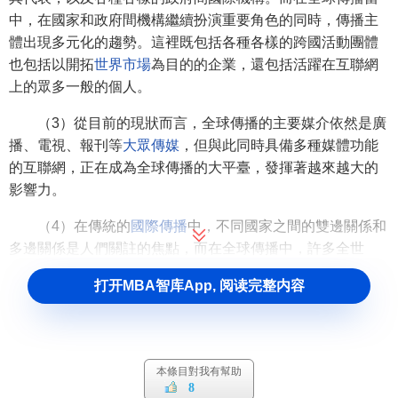
中，在國家和政府間機構繼續扮演重要角色的同時，傳播主
體出現多元化的趨勢。這裡既包括各種各樣的跨國活動團體
也包括以開拓
世界市場
為目的的企業，還包括活躍在互聯網
上的眾多一般的個人。
（3）從目前的現狀而言，全球傳播的主要媒介依然是廣
播、電視、報刊等
大眾傳媒
，但與此同時具備多種媒體功能
的互聯網，正在成為全球傳播的大平臺，發揮著越來越大的
影響力。
（4）在傳統的
國際傳播
中，不同國家之間的雙邊關係和
多邊關係是人們關註的焦點，而在全球傳播中，許多全世
界、全人類範圍的問題受到人們的重視。
打开MBA智库App, 阅读完整内容
例如，人口問題、資源問題、環境問題、貧困與饑餓問
題、和平與發展問題等，都是全球傳播中的世界性議題。這
表明，在全球傳播中，人們關心的對象與範圍已經不再局限
本條目對我有幫助
於本國和本民族，他們還必須作為“
地球村
”的一員而思考和行
8
動。