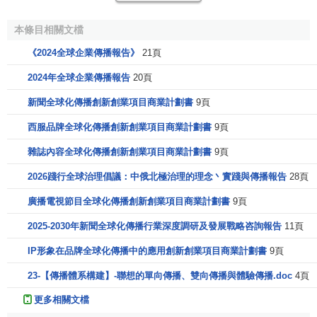
（5）全球傳播同樣具有很強的政治性，國際政治和
國際
本條目相關文檔
關係
依然占據著核心地位。但與此同時，由於跨國界、
跨文
《2024全球企業傳播報告》
21頁
化
的交往和信息傳播日益頻繁，不同國家、民族之間的文化
2024年全球企業傳播報告
20頁
接觸、摩擦、碰撞和融合以及由此產生的世界影響等問題，
越來越占據重要的位置。
新聞全球化傳播創新創業項目商業計劃書
9頁
西服品牌全球化傳播創新創業項目商業計劃書
9頁
全球傳播的來源
雜誌內容全球化傳播創新創業項目商業計劃書
9頁
最早在文章標題上使用“全球傳播”這一概念的是美國學者
2026踐行全球治理倡議：中俄北極治理的理念丶實踐與傳播報告
28頁
霍華德 ·H·弗雷德里克（Howard H.Frederick, 1993），此後
廣播電視節目全球化傳播創新創業項目商業計劃書
9頁
對 “全球傳播”這一概念的普遍徵用直至今日；並且這一概念
往往與“全球化”緊密相連；幾乎所有使用這一概念的學者都會
2025-2030年新聞全球化傳播行業深度調研及發展戰略咨詢報告
11頁
提及“新的
信息技術
發展使得全球範圍內迅速便捷的信息傳播
IP形象在品牌全球化傳播中的應用創新創業項目商業計劃書
9頁
成為可能”這一背景，以及在此背景下“全球傳播”帶來的影
響。
23-【傳播體系構建】-聯想的單向傳播、雙向傳播與體驗傳播.doc
4頁
更多相關文檔
但此概念被徵用的方式基本可劃分為兩類：一類是未將