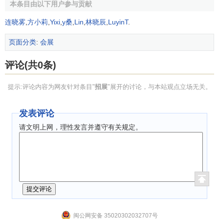
函印刷数量、发送范围和方式等。
本条目由以下用户参与贡献
(五)安排招展分工
连晓雾
,
方小莉
,
Yixi
,
y桑
,
Lin
,
林晓辰
,
LuyinT
.
招展分工就是对展会招展工作的分工和安排。其内容主
页面分类
:
会展
要包括：对主承办单位招展工作的安排、各招展单位对招展
评论(共0条)
人员的分工安排和招展区域的安排。
(六)选择招展代理
提示:评论内容为网友针对条目"
招展
"展开的讨论，与本站观点立场无关。
展览代理是指办展机构指定销售代理商协助推介展览产
发表评论
品的方式。展览代理制是展览间接销售渠道的有效手段，可
请文明上网，理性发言并遵守有关规定。
增加办展机构的业务网络，扩大业务辐射范围，提高办展规
模，强化展会的
影响力
。
展览代理的形式主要有
独家代理
、
一般代理
和承包代理
等。展览代理的内容主要包括对展会招展代理的选择、指定
和管理等作出安排，对代理佣金水平及代理招展的地区范围
与权限等作出规定。
闽公网安备 35020302032707号
(七)制定招展宣传推广计划