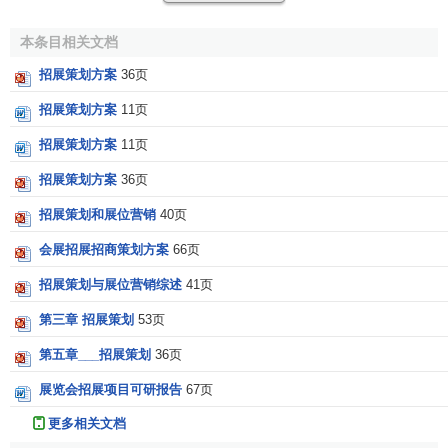
(三)确定招展价格
本条目相关文档
招展价格是指展位的租赁价格。按展位不同，招展价格
招展策划方案
36页
可分为标准展位价格和空地展位价格；按场地不同，招展价
格可分为室内展位价格和室外展位价格。
招展策划方案
11页
招展价格是会展价格中最重要的价格之一。制定招展价
招展策划方案
11页
格，会展企业盛须考虑以下几个因素：展会的价格目标；市
招展策划方案
36页
场竞争需要；展会的
价格弹性
；展会的生命周期；展会所处
招展策划和展位营销
40页
行业现状；展区和展位所在位置等。
会展招展招商策划方案
66页
(四)编制发放招展函
招展策划与展位营销综述
41页
招展函是展会主承办方用来招揽参展商参展的
印刷品
。
第三章 招展策划
53页
招展函是展会进行展位营销的核心资料，也是目标参展商了
解展会的重要信息来源之一。其主要内容包括：展会名称和
第五章___招展策划
36页
标识
(
LOGO
)、举办时间和地点、主承办单位、办展目标和主
展览会招展项目可研报告
67页
题、参展企业范围和展位价格、参展手续办理流程、
付款方
更多相关文档
式
、参展申请表填写和展会联系方式等。同时还要考虑招展