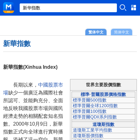
繁体中文
简体中文
新華指數
新華指數(Xinhua Index)
長期以來，
中國股票市
世界主要股價指數
場
缺少一個廣泛為國際社會
標準·普爾股票價格指數
標準普爾500指數
所認可、並能夠充分、全面
標準普爾全球1200指數
地反映我國股票市場與國民
標準普爾100指數
經濟走勢的相關配套知名指
標準普爾QDII系列指數
數。2000年10月9日，新華
道瓊斯指數
道瓊斯工業平均指數
指數正式向全球進行實時播
道瓊斯股價指數
報，添補了這一空白。新華