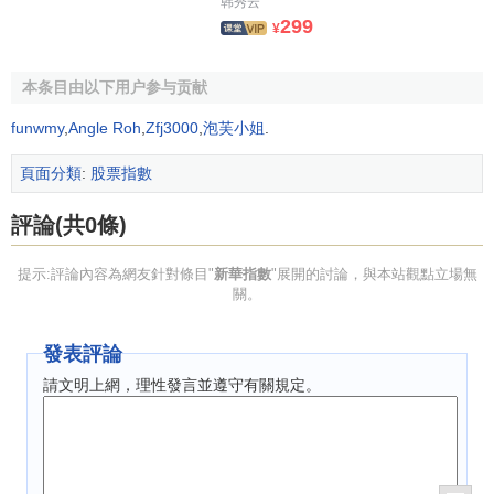
韩秀云
中信標普中國30指數
299
¥
中信標普中國風格指數
其它重要指數
香港指數
本条目由以下用户参与贡献
香港聯交所所有普通股指數
威爾遜5000指數
funwmy
,
Angle Roh
,
Zfj3000
,
泡芙小姐
.
新華指數
德國DAX指數
頁面分類
:
股票指數
拉斯拜爾指數
美國證券交易所價值線混合指數
紐約證券交易所股票價格指數
評論(共0條)
法國CAC-40指數
天相280指數
提示:評論內容為網友針對條目"
新華指數
"展開的討論，與本站觀點立場無
關。
發表評論
請文明上網，理性發言並遵守有關規定。