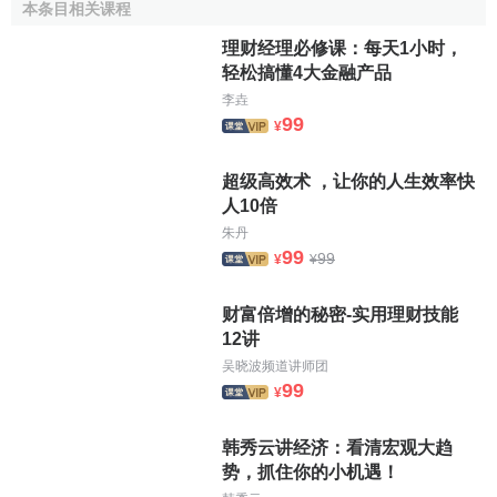
新華富時銀河地區指數
本条目相关课程
新華富時紅利150指數
新華富時保險投資指數
理财经理必修课：每天1小时，
新華富時B股指數
轻松搞懂4大金融产品
新華富時中國B全指
新華富時中國B35指數
李垚
新華富時200複合指數
99
¥
新華富時全指
新華富時A400指數
新華富時A600指數
超级高效术 ，让你的人生效率快
新華富時600行業指數
人10倍
新華富時小盤股指數
朱丹
中證指數
99
99
¥
¥
中證100指數
中證200指數
中證500指數
财富倍增的秘密-实用理财技能
中證700指數
12讲
中證800指數
中證流通指數
吴晓波频道讲师团
中證南方小康產業指數
99
¥
中信標普指數
中信標普300指數
韩秀云讲经济：看清宏观大趋
中信標普50指數
势，抓住你的小机遇！
中國IPO指標
中信標普A股綜合指數