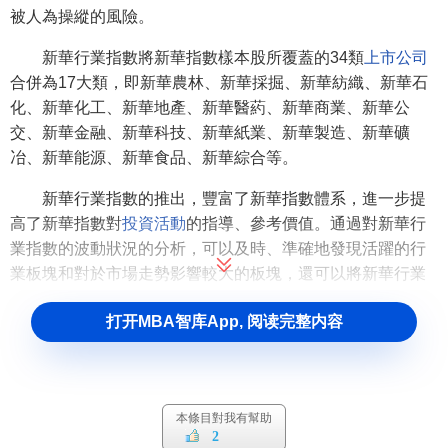
上證180全收益指數
被人為操縱的風險。
上證A股指數
上證B股指數
新華行業指數將新華指數樣本股所覆蓋的34類
上市公司
上證公司治理指數
新上證綜指
合併為17大類，即新華農林、新華採掘、新華紡織、新華石
深證指數
化、新華化工、新華地產、新華醫葯、新華商業、新華公
深圳綜合股票指數
交、新華金融、新華科技、新華紙業、新華製造、新華礦
深證成份指數
冶、新華能源、新華食品、新華綜合等。
深證成份A股指數
深證成份B股指數
深證100指數
新華行業指數的推出，豐富了新華指數體系，進一步提
深證中小板指數
高了新華指數對
投資活動
的指導、參考價值。通過對新華行
深證A股指數
深證B股指數
業指數的波動狀況的分析，可以及時、準確地發現活躍的行
深證新指數
業板塊和對於市場走勢影響較大的板塊，還可以將新華行業
深證100價格指數
指數與該行業的其他指數進行比較，分析該行業在
資本市場
深證行業分類指數
打开MBA智库App, 阅读完整内容
中的表現與其在國民經濟中基本面狀況的吻合度。
日經指數
日經225指數
日經500指數
東證股票價格指數
倫敦金融時報指數
本條目對我有幫助
金融時報30工業指數
2
倫敦金融時報100指數