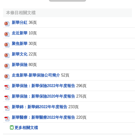
羅素指數
羅素2000指數
本條目相關文檔
摩根士丹利指數
新華分紅
36頁
摩根士丹利國際資本指數
MSCI國家指數
走近新華
10頁
MSCI中國A股指數
納斯達克綜合指數
聚焦新華
30頁
納斯達克中國指數
臺灣證券交易所
新華文化
22頁
發行量加權股價指數
臺灣發達指數
新華保險
80頁
臺灣高股息指數
臺灣50指數
走進新華-新華保險公司簡介
52頁
臺灣中型100指數
臺灣資訊科技指數
新華保險：新華保險2022年年度報告
296頁
富時股價指數
新華保險：新華保險2020年年度報告
276頁
新華富時指數
新華富時A50指數
新華錦：新華錦2022年年度報告
233頁
新華富時中國25指數
新華富時香港指數
新華醫療：新華醫療2022年年度報告
220頁
新華富時A200指數
新華富時風格指數
更多相關文檔
新華富時藍籌價值100指數