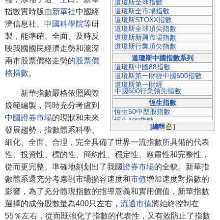
道瓊斯全球指數
道瓊斯全市場指數
指數實時版由
新華社
中國經
道瓊斯STOXX指數
濟信息社、
中國科學院
等研
道瓊斯全球頂尖指數
製，能準確、全面、及時反
道瓊斯新興市場指數
道瓊斯行業頂尖指數
映我國國民經濟走勢和滬深
道瓊斯中國指數系列
兩市股票價格走勢的
股票價
道瓊斯中國88指數
格指數
。
道瓊斯第一財經中國600指數
道瓊斯第一財經
中國600行業領先指數
新華指數嚴格依照國際
恆生指數
規範編製，同時充分考慮到
恆生50中型股指數
中國證券市場
的現狀和未來
恆生100指數
[
編輯
]
恆生紅籌股指數
發展趨勢，指數體系科學、
滬深300指數
細化、全面、合理，完全具備了世界一流指數所具備的代表
上證指數
性、投資性、標的性、簡約性、穩定性、嚴肅性和完整性，
上證綜合指數
從而更完整、準確地刻划出了我國
證券市場
的全貌。新華指
上證180指數
數體系還充分考慮到市場擴容速度和
市值
增加速度對指數的
上證50指數
上證30指數
影響，為了充分體現指數的指導意義和實用價值，新華指數
上證紅利指數
選擇的成份股數量為400只左右，
流通市值
將始終控制在
上證紅利全收益指數
上證50全收益指數
55％左右，從而既強化了指數的代表性，又有效防止了指數